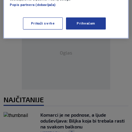
Popis partnera (dobavljača)
Prikaži svrhe
Prihvaćam
Oglas
NAJČITANIJE
Komarci je ne podnose, a ljude
oduševljava: Biljka koja bi trebala rasti
na svakom balkonu