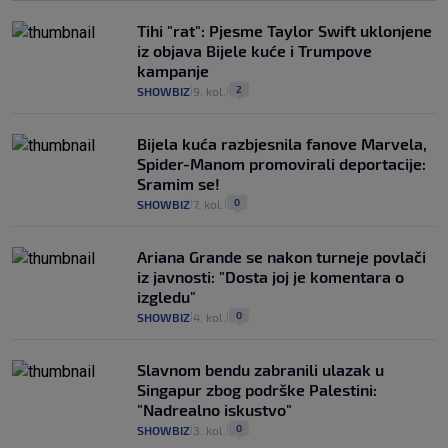
Tihi "rat": Pjesme Taylor Swift uklonjene
iz objava Bijele kuće i Trumpove
kampanje
2
SHOWBIZ
9. kol.
|
|
Bijela kuća razbjesnila fanove Marvela,
Spider-Manom promovirali deportacije:
Sramim se!
0
SHOWBIZ
7. kol.
|
|
Ariana Grande se nakon turneje povlači
iz javnosti: "Dosta joj je komentara o
izgledu"
0
SHOWBIZ
4. kol.
|
|
Slavnom bendu zabranili ulazak u
Singapur zbog podrške Palestini:
"Nadrealno iskustvo"
0
SHOWBIZ
3. kol.
|
|