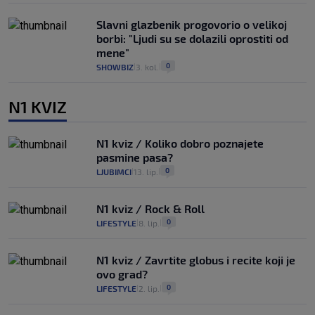
Slavni glazbenik progovorio o velikoj
borbi: "Ljudi su se dolazili oprostiti od
mene"
0
SHOWBIZ
3. kol.
|
|
N1 KVIZ
N1 kviz / Koliko dobro poznajete
pasmine pasa?
0
LJUBIMCI
13. lip.
|
|
N1 kviz / Rock & Roll
0
LIFESTYLE
8. lip.
|
|
N1 kviz / Zavrtite globus i recite koji je
ovo grad?
0
LIFESTYLE
2. lip.
|
|