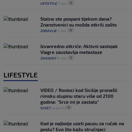
2
LIFESTYLE
7. kol.
|
|
Stalno ste pospani tijekom dana?
Znanstvenici su možda otkrili zašto
0
ZDRAVLJE
7. kol.
|
|
Izvanredno otkriće: Aktivni sastojak
Viagre zaustavlja metastaze
2
ZNANOST
6. kol.
|
|
LIFESTYLE
VIDEO / Ronioci kod Sicilije pronašli
rimsku olupinu staru više od 2100
godina: "Srce mi je zastalo"
0
SVIJET
prije 9 h
|
|
Kad je najbolje uzeti pauzu za ručak na
poslu? Evo što kažu stručnjaci