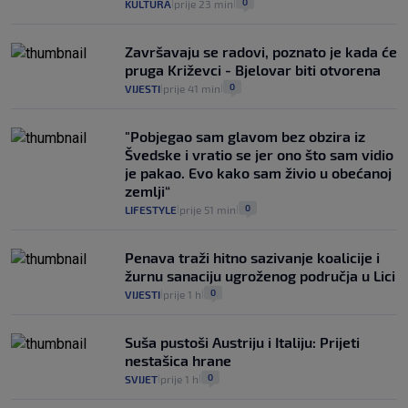
0
KULTURA
prije 23 min
|
|
Završavaju se radovi, poznato je kada će
pruga Križevci - Bjelovar biti otvorena
0
VIJESTI
prije 41 min
|
|
"Pobjegao sam glavom bez obzira iz
Švedske i vratio se jer ono što sam vidio
je pakao. Evo kako sam živio u obećanoj
zemlji“
0
LIFESTYLE
prije 51 min
|
|
Penava traži hitno sazivanje koalicije i
žurnu sanaciju ugroženog područja u Lici
0
VIJESTI
prije 1 h
|
|
Suša pustoši Austriju i Italiju: Prijeti
nestašica hrane
0
SVIJET
prije 1 h
|
|