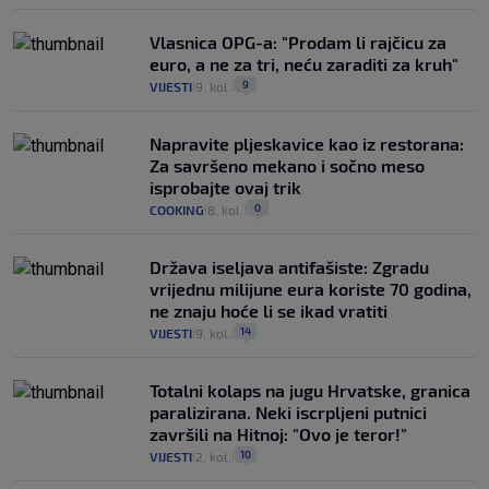
Vlasnica OPG-a: "Prodam li rajčicu za
euro, a ne za tri, neću zaraditi za kruh"
9
VIJESTI
9. kol.
|
|
Napravite pljeskavice kao iz restorana:
Za savršeno mekano i sočno meso
isprobajte ovaj trik
0
COOKING
8. kol.
|
|
Država iseljava antifašiste: Zgradu
vrijednu milijune eura koriste 70 godina,
ne znaju hoće li se ikad vratiti
14
VIJESTI
9. kol.
|
|
Totalni kolaps na jugu Hrvatske, granica
paralizirana. Neki iscrpljeni putnici
završili na Hitnoj: "Ovo je teror!"
10
VIJESTI
2. kol.
|
|