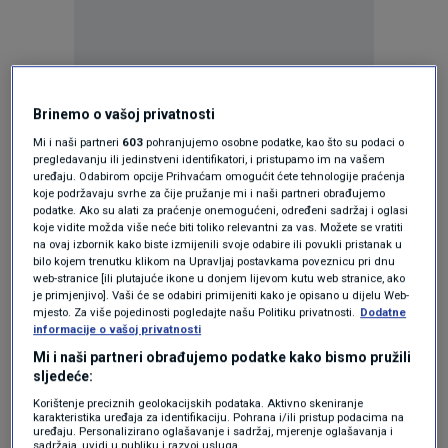
Oglas
Brinemo o vašoj privatnosti
Mi i naši partneri
603
pohranjujemo osobne podatke, kao što su podaci o
pregledavanju ili jedinstveni identifikatori, i pristupamo im na vašem
uređaju. Odabirom opcije Prihvaćam omogućit ćete tehnologije praćenja
koje podržavaju svrhe za čije pružanje mi i naši partneri obrađujemo
podatke. Ako su alati za praćenje onemogućeni, određeni sadržaj i oglasi
koje vidite možda više neće biti toliko relevantni za vas. Možete se vratiti
KAKVO JE TVOJE MIŠLJENJE O OVOME?
na ovaj izbornik kako biste izmijenili svoje odabire ili povukli pristanak u
bilo kojem trenutku klikom na Upravljaj postavkama poveznicu pri dnu
Pridruži se raspravi ili pročitaj komentare
web-stranice [ili plutajuće ikone u donjem lijevom kutu web stranice, ako
je primjenjivo]. Vaši će se odabiri primijeniti kako je opisano u dijelu Web-
mjesto. Za više pojedinosti pogledajte našu Politiku privatnosti.
Dodatne
Budi prvi koji će ostaviti komentar
informacije o vašoj privatnosti
Mi i naši partneri obrađujemo podatke kako bismo pružili
sljedeće:
Pratite nas na društvenim mrežama
Korištenje preciznih geolokacijskih podataka. Aktivno skeniranje
karakteristika uređaja za identifikaciju. Pohrana i/ili pristup podacima na
uređaju. Personalizirano oglašavanje i sadržaj, mjerenje oglašavanja i
sadržaja, uvidi u publiku i razvoj usluga.