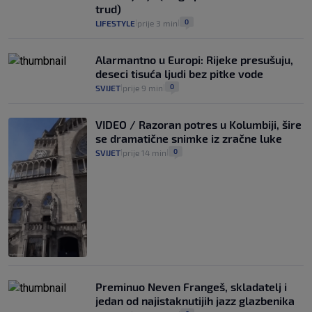
8
VIJESTI
3. kol.
|
|
trud)
0
LIFESTYLE
prije 3 min
|
|
Alarmantno u Europi: Rijeke presušuju,
deseci tisuća ljudi bez pitke vode
0
SVIJET
prije 9 min
|
|
VIDEO / Razoran potres u Kolumbiji, šire
se dramatične snimke iz zračne luke
0
SVIJET
prije 14 min
|
|
Preminuo Neven Frangeš, skladatelj i
jedan od najistaknutijih jazz glazbenika