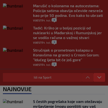
Marušić o kolonama na autocestama:
Policija satima obavlja očevide nesreća
kao prije 50 godina. Evo kako to ubrzati
8
VIJESTI
4. kol.
|
|
Tadić: Krško je u boljoj poziciji od
nuklearki u Mađarskoj i Rumunjskoj jer
se vodilo računa o važnoj stvari
5
VIJESTI
4. kol.
|
|
Stručnjak o prometnom kolapsu u
Konavlima na granici s Crnom Gorom:
"Idućeg ljeta bit će još gore"
3
VIJESTI
4. kol.
|
|
Iz Hrvatske u Italiju može se i preko
mora. Provjerili smo brodske linije i
Idi na Sport
cijene
2
VIJESTI
3. kol.
NAJNOVIJE
|
|
Uzgajivač objasnio zašto kilogram
rajčica košta deset eura: "Nećete ih
5 čestih pogrešaka koje vam otežavaju
vidjeti na akcijama u trgovinama"
mršavljenje (mogu poništiti sav vaš