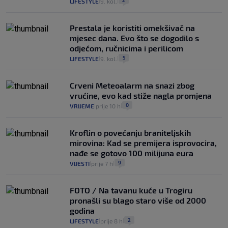
2
LIFESTYLE
9. kol.
|
|
Prestala je koristiti omekšivač na
mjesec dana. Evo što se dogodilo s
odjećom, ručnicima i perilicom
5
LIFESTYLE
9. kol.
|
|
Crveni Meteoalarm na snazi zbog
vrućine, evo kad stiže nagla promjena
0
VRIJEME
prije 10 h
|
|
Kroflin o povećanju braniteljskih
mirovina: Kad se premijera isprovocira,
nađe se gotovo 100 milijuna eura
9
VIJESTI
prije 7 h
|
|
FOTO / Na tavanu kuće u Trogiru
pronašli su blago staro više od 2000
godina
2
LIFESTYLE
prije 8 h
|
|