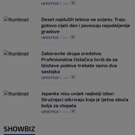
0
LIFESTYLE
9. kol.
|
|
Deset najdužih letova na svijetu: Traju
gotovo cijeli dan i povezuju najudaljenije
gradove
0
LIFESTYLE
7. kol.
|
|
Zaboravite skupa sredstva:
Profesionalna čistačica tvrdi da za
blistave podove trebate samo dva
sastojka
0
LIFESTYLE
6. kol.
|
|
Japanke nisu uvijek najbolji izbor:
Stručnjaci otkrivaju koja je ljetna obuća
bolja za stopala
0
LIFESTYLE
6. kol.
|
|
SHOWBIZ