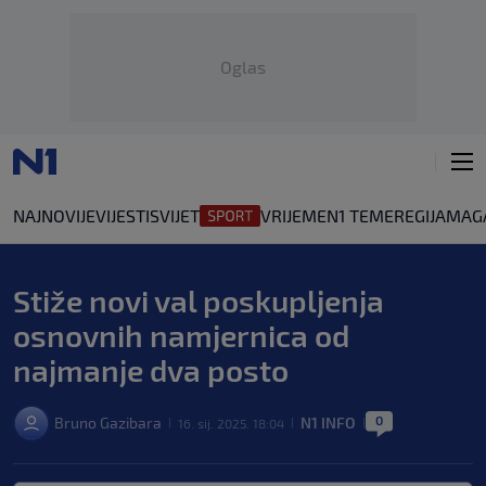
Oglas
NAJNOVIJE
VIJESTI
SVIJET
VRIJEME
N1 TEME
REGIJA
MAG
Stiže novi val poskupljenja
osnovnih namjernica od
najmanje dva posto
0
Bruno Gazibara
N1 INFO
16. sij. 2025. 18:04
|
|
|