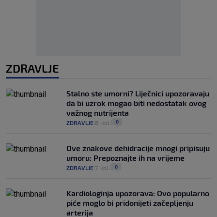
ZDRAVLJE
Stalno ste umorni? Liječnici upozoravaju
da bi uzrok mogao biti nedostatak ovog
važnog nutrijenta
0
ZDRAVLJE
8. kol.
|
|
Ove znakove dehidracije mnogi pripisuju
umoru: Prepoznajte ih na vrijeme
0
ZDRAVLJE
7. kol.
|
|
Kardiologinja upozorava: Ovo popularno
piće moglo bi pridonijeti začepljenju
arterija