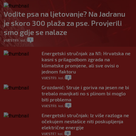
Vodite psa na ljetovanje? Na Jadranu
je skoro 300 plaža za pse. Provjerili
smo gdje se nalaze
1
VIJESTI
9. kol.
|
|
Energetski stručnjak za N1: Hrvatska ne
kasni s prilagodbom zgrada na
klimatske promjene, ali sve ovisi o
jednom faktoru
2
VIJESTI
9. kol.
|
|
Grozdanić: Struje i goriva na jesen ne bi
trebalo manjkati no s plinom bi moglo
biti problema
0
VIJESTI
8. kol.
|
|
Energetski stručnjak: Iz više razloga ne
očekujem nestašice niti poskupljenja
električne energije
0
VIJESTI
7. kol.
|
|