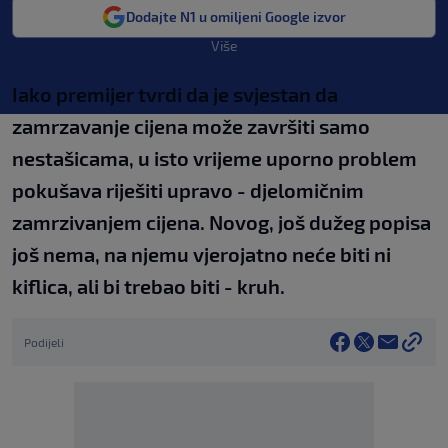
Dodajte N1 u omiljeni Google izvor
Više
Iako premijer tvrdi da je svjestan da
zamrzavanje cijena može završiti samo
nestašicama, u isto vrijeme uporno problem
pokušava riješiti upravo - djelomičnim
zamrzivanjem cijena. Novog, još dužeg popisa
još nema, na njemu vjerojatno neće biti ni
kiflica, ali bi trebao biti - kruh.
Podijeli