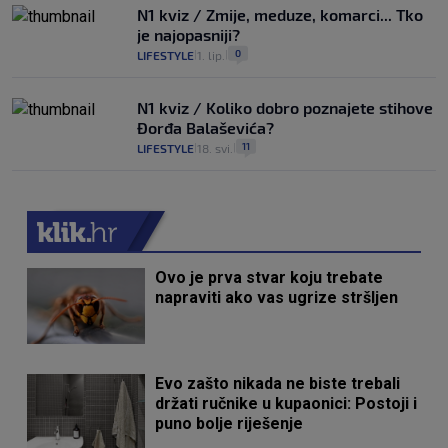
N1 kviz / Zmije, meduze, komarci... Tko
je najopasniji?
0
LIFESTYLE
1. lip.
|
|
N1 kviz / Koliko dobro poznajete stihove
Đorđa Balaševića?
11
LIFESTYLE
18. svi.
|
|
Ovo je prva stvar koju trebate
napraviti ako vas ugrize stršljen
Evo zašto nikada ne biste trebali
držati ručnike u kupaonici: Postoji i
puno bolje riješenje