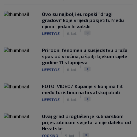
Ovo su najbolji europski "drugi
gradovi" koje vrijedi posjetiti. Među
njima i jedan hrvatski
|
|
0
LIFESTYLE
6. kol.
Prirodni fenomen u susjedstvu pruža
spas od vrućina, u špilji tijekom cijele
godine 11 stupnjeva
|
|
1
LIFESTYLE
6. kol.
FOTO, VIDEO/ Kupanje s konjima hit
među turistima na hrvatskoj obali
|
|
1
LIFESTYLE
6. kol.
Ovaj grad proglašen je kulinarskom
prijestolnicom svijeta, a nije daleko od
Hrvatske
|
|
0
COOKING
5. kol.