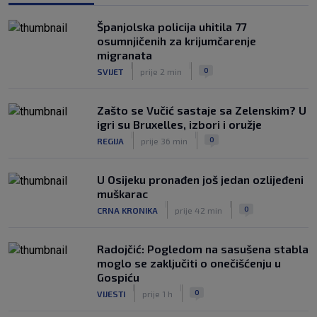
Španjolska policija uhitila 77
osumnjičenih za krijumčarenje
migranata
|
|
0
SVIJET
prije 2 min
Zašto se Vučić sastaje sa Zelenskim? U
igri su Bruxelles, izbori i oružje
|
|
0
REGIJA
prije 36 min
U Osijeku pronađen još jedan ozlijeđeni
muškarac
|
|
0
CRNA KRONIKA
prije 42 min
Radojčić: Pogledom na sasušena stabla
moglo se zaključiti o onečišćenju u
Gospiću
|
|
0
VIJESTI
prije 1 h