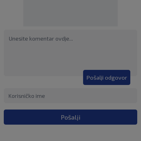
Pošalji odgovor
Pošalji