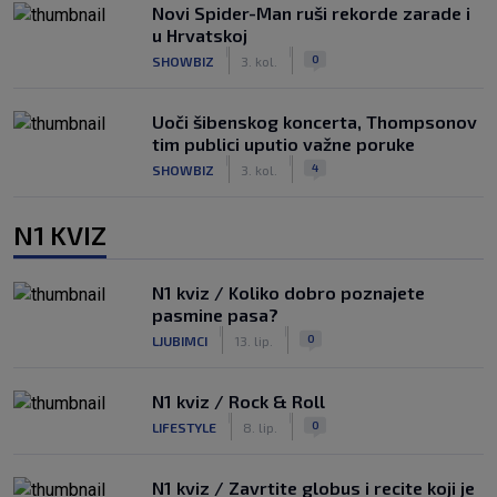
Novi Spider-Man ruši rekorde zarade i
u Hrvatskoj
|
|
0
SHOWBIZ
3. kol.
Uoči šibenskog koncerta, Thompsonov
tim publici uputio važne poruke
|
|
4
SHOWBIZ
3. kol.
N1 KVIZ
N1 kviz / Koliko dobro poznajete
pasmine pasa?
|
|
0
LJUBIMCI
13. lip.
N1 kviz / Rock & Roll
|
|
0
LIFESTYLE
8. lip.
N1 kviz / Zavrtite globus i recite koji je