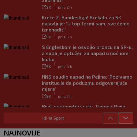
|
SK
prije 2 h
Kreće 2. Bundesliga! Brekalo za SK
najavljuje: ‘U top formi sam, sve ćemo
iznenaditi’
|
SK
prije 5 h
S Engleskom je osvojio broncu na SP-u,
a sada je optužen za napad u noćnom
klubu
|
SK
prije 4 h
HNS osudio napad na Pejina: ‘Pozivamo
institucije da poduzmu odgovarajuće
mjere’
|
SK
prije 7 h
Bivši nogometni sudac Tihomir Pejin
pretučen u Osijeku, policija istražuje
Idi na Sport
brutalni napad
|
SK
prije 8 h
NAJNOVIJE