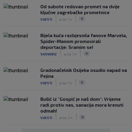
Od subote redovan promet na dvije
ključne zagrebačke prometnice
|
|
0
VIJESTI
prije 1 h
Bijela kuća razbjesnila fanove Marvela,
Spider-Manom promovirali
deportacije: Sramim se!
|
|
0
SHOWBIZ
prije 1 h
Gradonačelnik Osijeka osudio napad na
Pejina
|
|
0
VIJESTI
prije 1 h
Bušić iz "Gospić je naš dom": Vrijeme
radi protiv nas, sanacija mora krenuti
odmah!
|
|
0
VIJESTI
prije 2 h