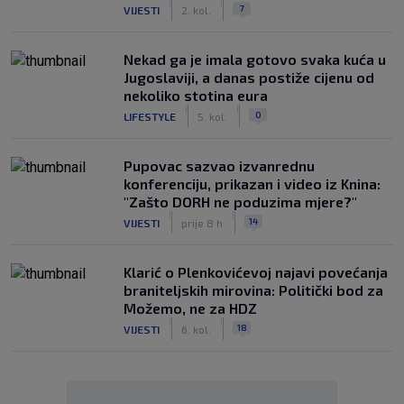
|
|
7
VIJESTI
2. kol.
Nekad ga je imala gotovo svaka kuća u
Jugoslaviji, a danas postiže cijenu od
nekoliko stotina eura
|
|
0
LIFESTYLE
5. kol.
Pupovac sazvao izvanrednu
konferenciju, prikazan i video iz Knina:
"Zašto DORH ne poduzima mjere?"
|
|
14
VIJESTI
prije 8 h
Klarić o Plenkovićevoj najavi povećanja
braniteljskih mirovina: Politički bod za
Možemo, ne za HDZ
|
|
18
VIJESTI
6. kol.