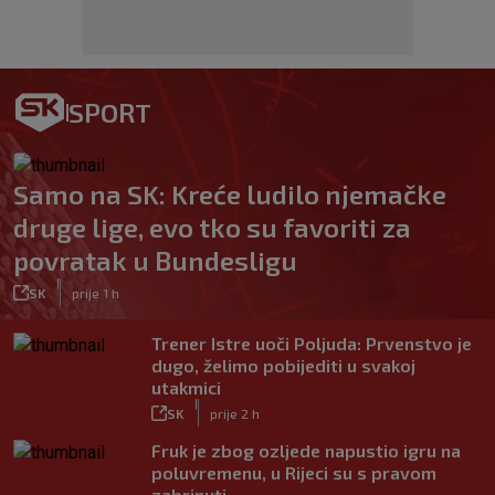
SPORT
Samo na SK: Kreće ludilo njemačke
druge lige, evo tko su favoriti za
povratak u Bundesligu
|
SK
prije 1 h
Trener Istre uoči Poljuda: Prvenstvo je
dugo, želimo pobijediti u svakoj
utakmici
|
SK
prije 2 h
Fruk je zbog ozljede napustio igru na
poluvremenu, u Rijeci su s pravom
zabrinuti