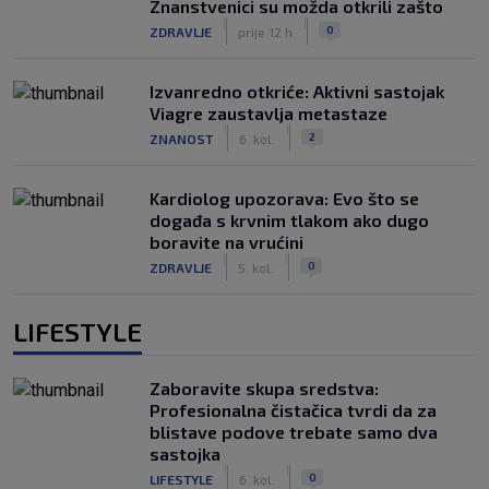
Znanstvenici su možda otkrili zašto
|
|
0
ZDRAVLJE
prije 12 h
Izvanredno otkriće: Aktivni sastojak
Viagre zaustavlja metastaze
|
|
2
ZNANOST
6. kol.
Kardiolog upozorava: Evo što se
događa s krvnim tlakom ako dugo
boravite na vrućini
|
|
0
ZDRAVLJE
5. kol.
LIFESTYLE
Zaboravite skupa sredstva:
Profesionalna čistačica tvrdi da za
blistave podove trebate samo dva
sastojka
|
|
0
LIFESTYLE
6. kol.