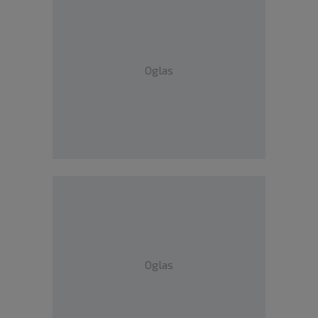
Oglas
Oglas