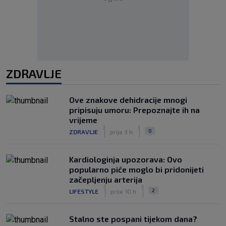
ZDRAVLJE
Ove znakove dehidracije mnogi
pripisuju umoru: Prepoznajte ih na
vrijeme
|
|
0
ZDRAVLJE
prije 3 h
Kardiologinja upozorava: Ovo
popularno piće moglo bi pridonijeti
začepljenju arterija
|
|
2
LIFESTYLE
prije 10 h
Stalno ste pospani tijekom dana?