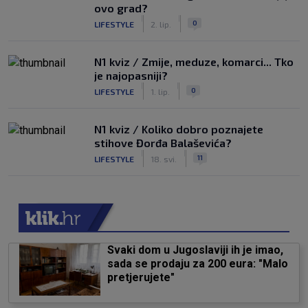
ovo grad?
|
|
0
LIFESTYLE
2. lip.
N1 kviz / Zmije, meduze, komarci... Tko
je najopasniji?
|
|
0
LIFESTYLE
1. lip.
N1 kviz / Koliko dobro poznajete
stihove Đorđa Balaševića?
|
|
11
LIFESTYLE
18. svi.
Svaki dom u Jugoslaviji ih je imao,
sada se prodaju za 200 eura: "Malo
pretjerujete"