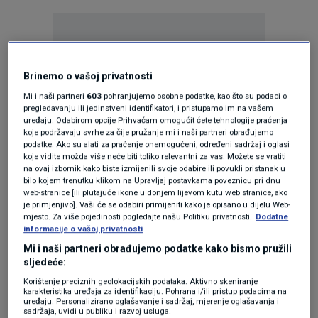
Brinemo o vašoj privatnosti
Mi i naši partneri
603
pohranjujemo osobne podatke, kao što su podaci o
Oglas
pregledavanju ili jedinstveni identifikatori, i pristupamo im na vašem
uređaju. Odabirom opcije Prihvaćam omogućit ćete tehnologije praćenja
koje podržavaju svrhe za čije pružanje mi i naši partneri obrađujemo
podatke. Ako su alati za praćenje onemogućeni, određeni sadržaj i oglasi
koje vidite možda više neće biti toliko relevantni za vas. Možete se vratiti
na ovaj izbornik kako biste izmijenili svoje odabire ili povukli pristanak u
bilo kojem trenutku klikom na Upravljaj postavkama poveznicu pri dnu
web-stranice [ili plutajuće ikone u donjem lijevom kutu web stranice, ako
je primjenjivo]. Vaši će se odabiri primijeniti kako je opisano u dijelu Web-
mjesto. Za više pojedinosti pogledajte našu Politiku privatnosti.
Dodatne
informacije o vašoj privatnosti
Mi i naši partneri obrađujemo podatke kako bismo pružili
sljedeće:
Oglas
Korištenje preciznih geolokacijskih podataka. Aktivno skeniranje
karakteristika uređaja za identifikaciju. Pohrana i/ili pristup podacima na
uređaju. Personalizirano oglašavanje i sadržaj, mjerenje oglašavanja i
sadržaja, uvidi u publiku i razvoj usluga.