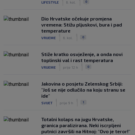
0
LIFESTYLE
6. kol.
Dio Hrvatske očekuje promjena
vremena: Stižu pljuskovi, bura i pad
temperature
|
|
0
VRIJEME
6. kol.
Stiže kratko osvježenje, a onda novi
toplinski val i rast temperatura
|
|
0
VRIJEME
prije 12 h
Jakovina o posjetu Zelenskog Srbiji:
"Još se nije odlučilo na koju stranu se
ide"
|
|
1
SVIJET
prije 9 h
Totalni kolaps na jugu Hrvatske,
granica paralizirana. Neki iscrpljeni
putnici završili na Hitnoj: "Ovo je teror!"