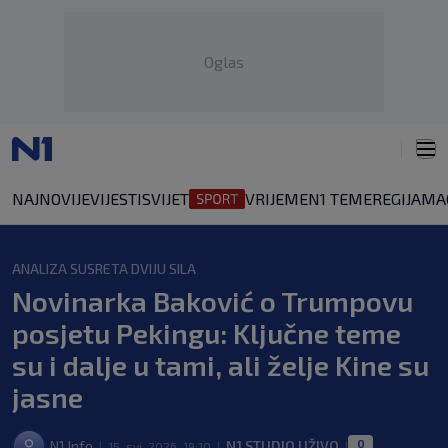
Oglas
NAJNOVIJE
VIJESTI
SVIJET
VRIJEME
N1 TEME
REGIJA
MA
ANALIZA SUSRETA DVIJU SILA
Novinarka Baković o Trumpovu
posjetu Pekingu: Ključne teme
su i dalje u tami, ali želje Kine su
jasne
0
N1 Info
N1 STUDIO UŽIVO
15. svi. 2026. 19:10
|
|
|