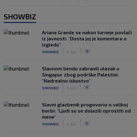
SHOWBIZ
Ariana Grande se nakon turneje povlači
iz javnosti: "Dosta joj je komentara o
izgledu"
|
|
0
SHOWBIZ
4. kol.
Slavnom bendu zabranili ulazak u
Singapur zbog podrške Palestini:
"Nadrealno iskustvo"
|
|
0
SHOWBIZ
3. kol.
Slavni glazbenik progovorio o velikoj
borbi: "Ljudi su se dolazili oprostiti od
mene"
|
|
0
SHOWBIZ
3. kol.