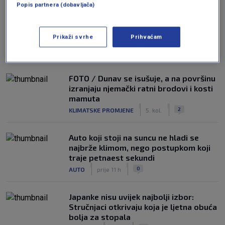
Popis partnera (dobavljača)
Prikaži svrhe
Prihvaćam
NAJČITANIJE
FOTO / Dunav se isušuje, a na površinu
izranjaju njemački ratni brodovi i kosti
mamuta
|
|
2
KLIMATSKE PROMJENE
5. kol.
Auto koji stoji na suncu ne hladi se
najbrže klimom, nego postupkom koji
traje petnaest sekundi
|
|
0
AUTO
prije 11 h
Japanke nisu uvijek najbolji izbor:
Stručnjaci otkrivaju koja je ljetna obuća
bolja za stopala
|
|