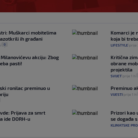
stri: Muškarci mobitelima
Komarci je n
azotkrili ih građani
koja bi tre
0
n
LIFESTYLE
prije
|
|
 Milanovićevu akciju: Zbog
Kritična zim
eba pasti!
obrane mobi
projektila
SVIJET
prije 1 h
|
|
ljski ronilac preminuo u
Preminuo ak
riju
VIJESTI
prije 1 h
|
|
avde: Prijava za smrt
Prizori kao 
a ide DORH-u
se događa 
KLIMATSKE PR