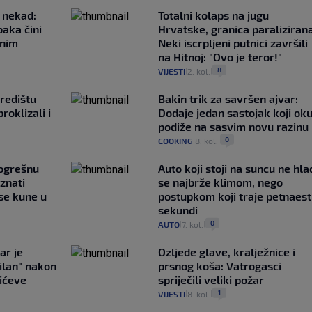
 nekad:
Totalni kolaps na jugu
baka čini
Hrvatske, granica paralizirana
čnim
Neki iscrpljeni putnici završili
na Hitnoj: "Ovo je teror!"
8
VIJESTI
2. kol.
|
|
redištu
Bakin trik za savršen ajvar:
proklizali i
Dodaje jedan sastojak koji ok
podiže na sasvim novu razinu
0
COOKING
8. kol.
|
|
pogrešnu
Auto koji stoji na suncu ne hla
znati
se najbrže klimom, nego
se kune u
postupkom koji traje petnaest
sekundi
0
AUTO
7. kol.
|
|
ar je
Ozljede glave, kralježnice i
ilan" nakon
prsnog koša: Vatrogasci
ićeve
spriječili veliki požar
1
VIJESTI
8. kol.
|
|