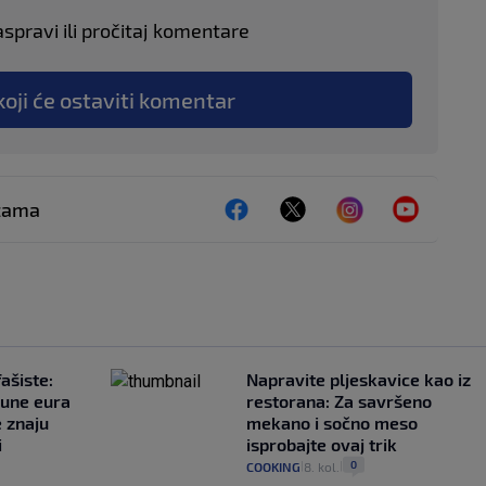
aspravi ili pročitaj komentare
koji će ostaviti komentar
ežama
ašiste:
Napravite pljeskavice kao iz
june eura
restorana: Za savršeno
e znaju
mekano i sočno meso
i
isprobajte ovaj trik
0
COOKING
8. kol.
|
|