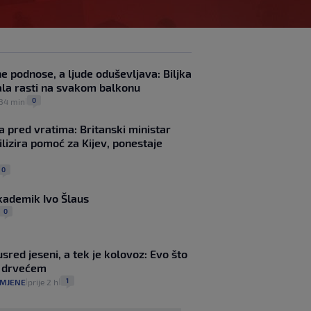
Preporođeni Ajax sa
zvijezdama kreće po
titulu – evo gdje gledati
napeti početak borbe za
vrh
e podnose, a ljude oduševljava: Biljka
SK
prije 3 h
|
bala rasti na svakom balkonu
Devet novih menadžera
0
 34 min
|
na startu Premier lige:
Ovo se dogodilo samo
a pred vratima: Britanski ministar
jednom od 1889. godine
lizira pomoć za Kijev, ponestaje
SK
prije 1 h
|
VIDEO / Spektakularan
prvijenac Salača i
0
nevjerojatna pogreška
Gonzáleza na Velikoj
ademik Ivo Šlaus
nagradi Britanije
0
SK
prije 1 h
|
Modriću u Milan stiže još
jedan Vatreni?
usred jeseni, a tek je kolovoz: Evo što
SK
prije 6 h
|
s drvećem
Rijeka dovela napadača
1
OMJENE
prije 2 h
|
|
iz Bundeslige!
SK
prije 2 h
|
Maldini otkrio pozadinu