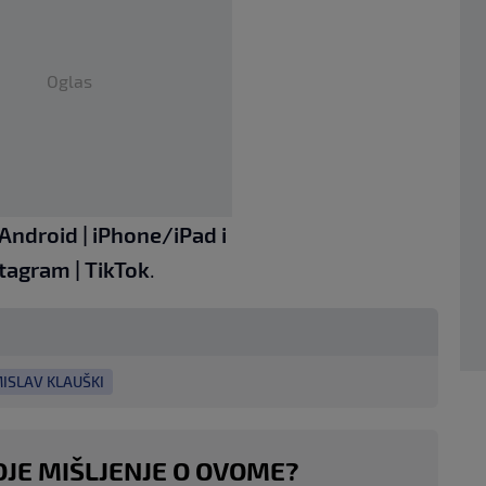
Oglas
Android
|
iPhone/iPad
i
stagram
|
TikTok
.
ISLAV KLAUŠKI
OJE MIŠLJENJE O OVOME?