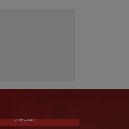
Idi na Sport
Samo na SK: