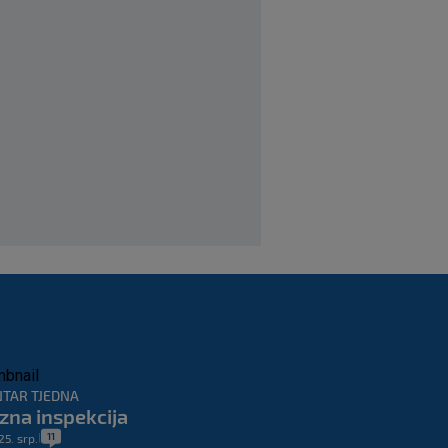
skandala s Pirlom:
‘Povjerenje više ne
postoji’
SK
prije 3 h
|
Mourinho naljutio naše
susjede ponižavajućim
komentarom
SK
prije 6 h
|
Osijek se preporodio,
Špehar poručuje: ‘Mogu
se nadati Europi’
SK
prije 4 h
|
TAR TJEDNA
zna inspekcija
11
25. srp.
|