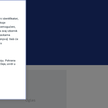
identifikatori,
 koje
 onemogućeni,
a ovaj izbornik
ostavkama
njivo]. Vaši će
ku
ciju. Pohrana
žaja, uvidi u
Oglas