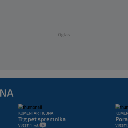
Oglas
DNA
KOMENTAR TJEDNA
KOMEN
Trg pet spremnika
Pora
5
VIJESTI
1. kol.
VIJESTI
|
|
|