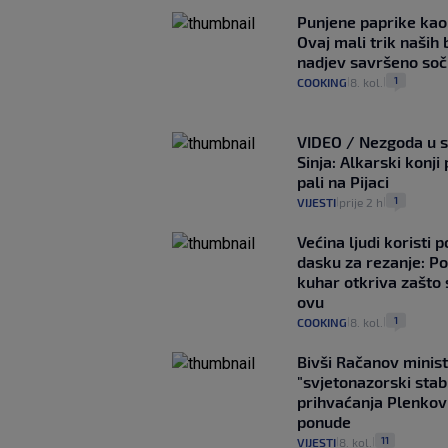
Punjene paprike kao
Ovaj mali trik naših 
nadjev savršeno so
1
COOKING
8. kol.
|
|
VIDEO / Nezgoda u s
Sinja: Alkarski konji 
pali na Pijaci
1
VIJESTI
prije 2 h
|
|
Većina ljudi koristi 
dasku za rezanje: Po
kuhar otkriva zašto 
ovu
1
COOKING
8. kol.
|
|
Bivši Račanov minist
"svjetonazorski stab
prihvaćanja Plenkov
ponude
11
VIJESTI
8. kol.
|
|