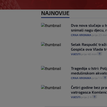
NAJNOVIJE
Dva nova slučaja u I
snimali nagu djecu, r
CRNA KRONIKA
prije 23 mi
|
Selak Raspudić traži
Gospića ova Vlada tr
0
VIJESTI
prije 48 min
|
|
Tragedija u Istri: Po
medulinskom akvato
0
CRNA KRONIKA
prije 1 h
|
|
Četiri godine bez pr
vatrogasca Komlenc
0
VIJESTI
prije 2 h
|
|