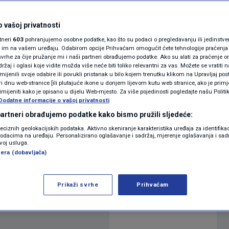
ranom Milanovićem?
MAGAZIN
N1 KOMENTAR
 vašoj privatnosti
0
N1 STUDIO UŽIVO
komentara
|
rtneri
603
pohranjujemo osobne podatke, kao što su podaci o pregledavanju ili jedinstveni 
KOLUMNE
o im na vašem uređaju. Odabirom opcije Prihvaćam omogućit ćete tehnologije praćenja
vrhe za čije pružanje mi i naši partneri obrađujemo podatke. Ako su alati za praćenje
žaj i oglasi koje vidite možda više neće biti toliko relevantni za vas. Možete se vratiti n
N1(DIS)INFO
zmijenili svoje odabire ili povukli pristanak u bilo kojem trenutku klikom na Upravljaj p
Više
i dnu web-stranice [ili plutajuće ikone u donjem lijevom kutu web stranice, ako je primje
KLIMATSKE PROMJENE
rimijeniti kako je opisano u dijelu Web-mjesto. Za više pojedinosti pogledajte našu Politi
Dodatne informacije o vašoj privatnosti
FOTO
 partneri obrađujemo podatke kako bismo pružili sljedeće:
omislav Klauški u N1 Studiju uživo kod Ilije
reciznih geolokacijskih podataka. Aktivno skeniranje karakteristika uređaja za identifika
nantnu pobjedu Zorana Milanovića u drugom
p podacima na uređaju. Personalizirano oglašavanje i sadržaj, mjerenje oglašavanja i sadr
VIDEO
zvoj usluga.
era (dobavljača)
Prikaži svrhe
Prihvaćam