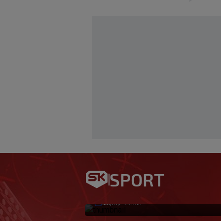
Hajduku je propalo
SPORT
norveške druge li
SK
prije 35 min
|