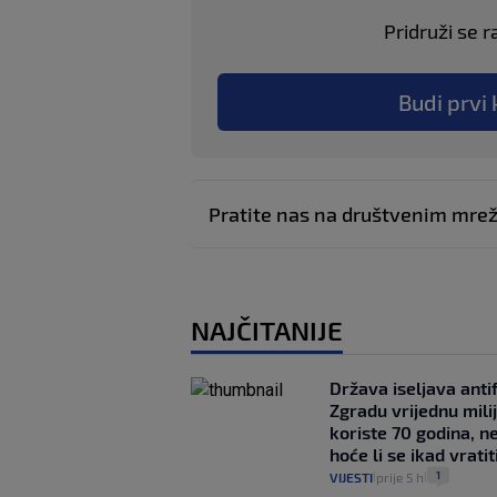
Pridruži se r
Budi prvi 
Pratite nas na društvenim mr
NAJČITANIJE
Država iseljava antif
Zgradu vrijednu mili
koriste 70 godina, n
hoće li se ikad vratit
1
VIJESTI
prije 5 h
|
|