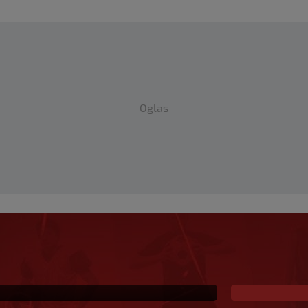
Oglas
 dovođenje igrača iz
ge