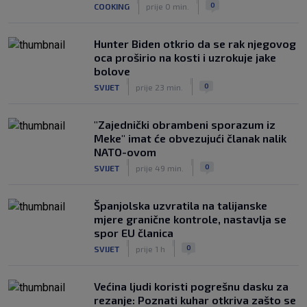
Ajaxa na glavnom terenu Maksimira
|
|
0
COOKING
prije 0 min.
|
SK
prije 3 h
Hunter Biden otkrio da se rak njegovog
oca proširio na kosti i uzrokuje jake
bolove
|
|
0
SVIJET
prije 23 min.
"Zajednički obrambeni sporazum iz
Meke" imat će obvezujući članak nalik
NATO-ovom
|
|
0
SVIJET
prije 49 min.
Španjolska uzvratila na talijanske
mjere granične kontrole, nastavlja se
spor EU članica
|
|
0
SVIJET
prije 1 h
Većina ljudi koristi pogrešnu dasku za
rezanje: Poznati kuhar otkriva zašto se