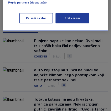
Popis partnera (dobavljača)
Prikaži svrhe
Prihvaćam
NAJČITANIJE
Punjene paprike kao nekad: Ovaj mali
trik naših baka čini nadjev savršeno
sočnim
|
|
1
COOKING
8. kol.
Auto koji stoji na suncu ne hladi se
najbrže klimom, nego postupkom koji
traje petnaest sekundi
|
|
0
AUTO
7. kol.
Totalni kolaps na jugu Hrvatske,
granica paralizirana. Neki iscrpljeni
putnici završili na Hitnoj: "Ovo je teror!"