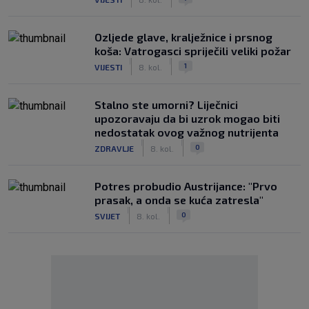
Ozljede glave, kralježnice i prsnog
koša: Vatrogasci spriječili veliki požar
|
|
1
VIJESTI
8. kol.
Stalno ste umorni? Liječnici
upozoravaju da bi uzrok mogao biti
nedostatak ovog važnog nutrijenta
|
|
0
ZDRAVLJE
8. kol.
Potres probudio Austrijance: "Prvo
prasak, a onda se kuća zatresla"
|
|
0
SVIJET
8. kol.