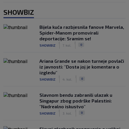
SHOWBIZ
Bijela kuća razbjesnila fanove Marvela,
Spider-Manom promovirali
deportacije: Sramim se!
|
|
0
SHOWBIZ
7. kol.
Ariana Grande se nakon turneje povlači
iz javnosti: "Dosta joj je komentara o
izgledu"
|
|
0
SHOWBIZ
4. kol.
Slavnom bendu zabranili ulazak u
Singapur zbog podrške Palestini:
"Nadrealno iskustvo"
|
|
0
SHOWBIZ
3. kol.
Slavni glazbenik progovorio o velikoj