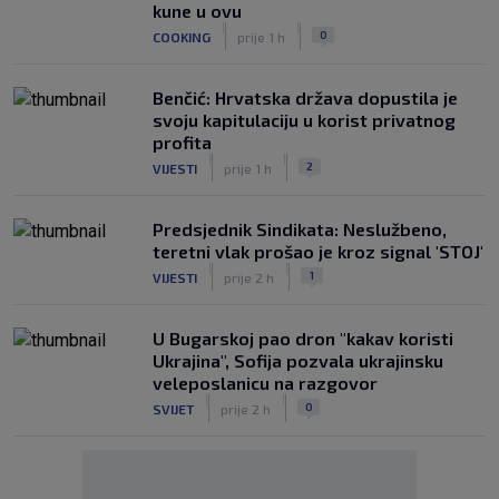
kune u ovu
|
|
0
COOKING
prije 1 h
Benčić: Hrvatska država dopustila je
svoju kapitulaciju u korist privatnog
profita
|
|
2
VIJESTI
prije 1 h
Predsjednik Sindikata: Neslužbeno,
teretni vlak prošao je kroz signal 'STOJ'
|
|
1
VIJESTI
prije 2 h
U Bugarskoj pao dron "kakav koristi
Ukrajina", Sofija pozvala ukrajinsku
veleposlanicu na razgovor
|
|
0
SVIJET
prije 2 h