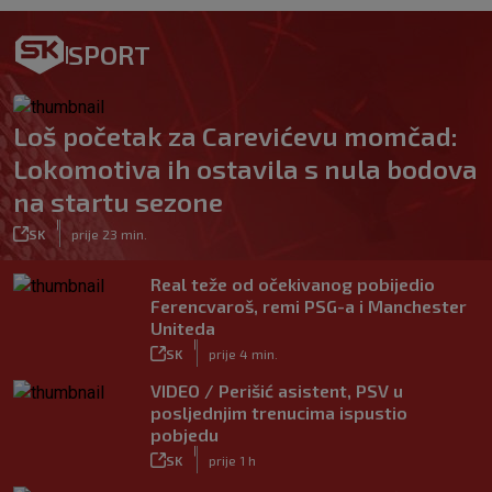
SPORT
Loš početak za Carevićevu momčad:
Lokomotiva ih ostavila s nula bodova
na startu sezone
|
SK
prije 23 min.
Real teže od očekivanog pobijedio
Ferencvaroš, remi PSG-a i Manchester
Uniteda
|
SK
prije 4 min.
VIDEO / Perišić asistent, PSV u
posljednjim trenucima ispustio
pobjedu
|
SK
prije 1 h