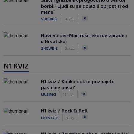
borbi: "Ljudi su se dolazili oprostiti od
mene"
|
|
0
SHOWBIZ
3. kol.
Novi Spider-Man ruši rekorde zarade i
u Hrvatskoj
|
|
0
SHOWBIZ
3. kol.
N1 KVIZ
N1 kviz / Koliko dobro poznajete
pasmine pasa?
|
|
0
LJUBIMCI
13. lip.
N1 kviz / Rock & Roll
|
|
0
LIFESTYLE
8. lip.
N1 kviz / Zavrtite globus i recite koji je