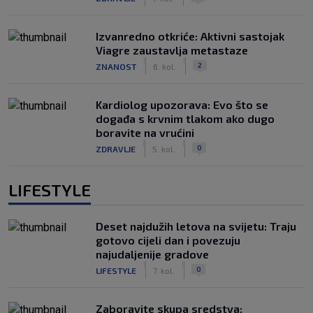
Izvanredno otkriće: Aktivni sastojak
Viagre zaustavlja metastaze
|
|
2
ZNANOST
6. kol.
Kardiolog upozorava: Evo što se
događa s krvnim tlakom ako dugo
boravite na vrućini
|
|
0
ZDRAVLJE
5. kol.
LIFESTYLE
Deset najdužih letova na svijetu: Traju
gotovo cijeli dan i povezuju
najudaljenije gradove
|
|
0
LIFESTYLE
7. kol.
Zaboravite skupa sredstva: