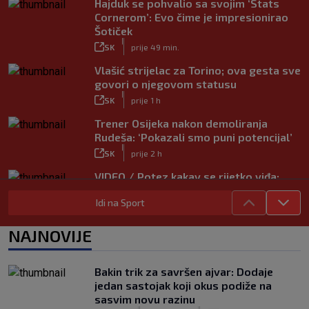
Hajduk se pohvalio sa svojim ‘Stats
Cornerom’: Evo čime je impresionirao
Šotiček
|
SK
prije 49 min.
Vlašić strijelac za Torino; ova gesta sve
govori o njegovom statusu
|
SK
prije 1 h
Trener Osijeka nakon demoliranja
Rudeša: ‘Pokazali smo puni potencijal’
|
SK
prije 2 h
VIDEO / Potez kakav se rijetko viđa:
Kada pomoć nije stigla, na rukama je
Idi na Sport
iznio suigrača u bolovima
|
SK
prije 5 h
NAJNOVIJE
Vušković debitirao za Brighton:
Pogledajte brojke iz prvog nastupa
|
Bakin trik za savršen ajvar: Dodaje
SK
prije 3 h
jedan sastojak koji okus podiže na
Dinamo u finalu Ramljaka! Sutra protiv
sasvim novu razinu