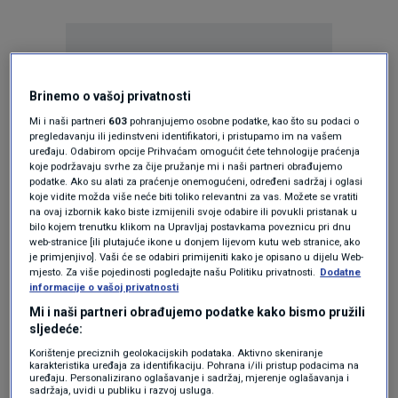
Brinemo o vašoj privatnosti
Mi i naši partneri
603
pohranjujemo osobne podatke, kao što su podaci o
Oglas
pregledavanju ili jedinstveni identifikatori, i pristupamo im na vašem
uređaju. Odabirom opcije Prihvaćam omogućit ćete tehnologije praćenja
koje podržavaju svrhe za čije pružanje mi i naši partneri obrađujemo
podatke. Ako su alati za praćenje onemogućeni, određeni sadržaj i oglasi
koje vidite možda više neće biti toliko relevantni za vas. Možete se vratiti
na ovaj izbornik kako biste izmijenili svoje odabire ili povukli pristanak u
bilo kojem trenutku klikom na Upravljaj postavkama poveznicu pri dnu
web-stranice [ili plutajuće ikone u donjem lijevom kutu web stranice, ako
je primjenjivo]. Vaši će se odabiri primijeniti kako je opisano u dijelu Web-
mjesto. Za više pojedinosti pogledajte našu Politiku privatnosti.
Dodatne
informacije o vašoj privatnosti
Mi i naši partneri obrađujemo podatke kako bismo pružili
sljedeće:
Korištenje preciznih geolokacijskih podataka. Aktivno skeniranje
Oglas
karakteristika uređaja za identifikaciju. Pohrana i/ili pristup podacima na
uređaju. Personalizirano oglašavanje i sadržaj, mjerenje oglašavanja i
sadržaja, uvidi u publiku i razvoj usluga.