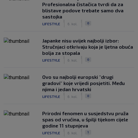
Profesionalna čistačica tvrdi da za
blistave podove trebate samo dva
sastojka
|
|
0
LIFESTYLE
6. kol.
Japanke nisu uvijek najbolji izbor:
Stručnjaci otkrivaju koja je ljetna obuća
bolja za stopala
|
|
0
LIFESTYLE
6. kol.
Ovo su najbolji europski "drugi
gradovi" koje vrijedi posjetiti. Među
njima i jedan hrvatski
|
|
0
LIFESTYLE
6. kol.
Prirodni fenomen u susjedstvu pruža
spas od vrućina, u špilji tijekom cijele
godine 11 stupnjeva
|
|
1
LIFESTYLE
6. kol.