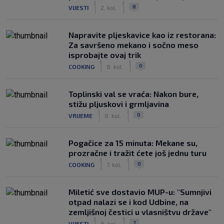
|
|
8
VIJESTI
2. kol.
Napravite pljeskavice kao iz restorana:
Za savršeno mekano i sočno meso
isprobajte ovaj trik
|
|
0
COOKING
8. kol.
Toplinski val se vraća: Nakon bure,
stižu pljuskovi i grmljavina
|
|
0
VRIJEME
8. kol.
Pogačice za 15 minuta: Mekane su,
prozračne i tražit ćete još jednu turu
|
|
0
COOKING
7. kol.
Miletić sve dostavio MUP-u: "Sumnjivi
otpad nalazi se i kod Udbine, na
zemljišnoj čestici u vlasništvu države"
|
|
7
VIJESTI
8. kol.