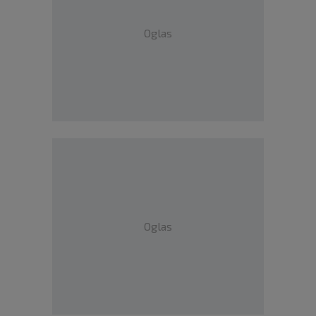
Oglas
Oglas