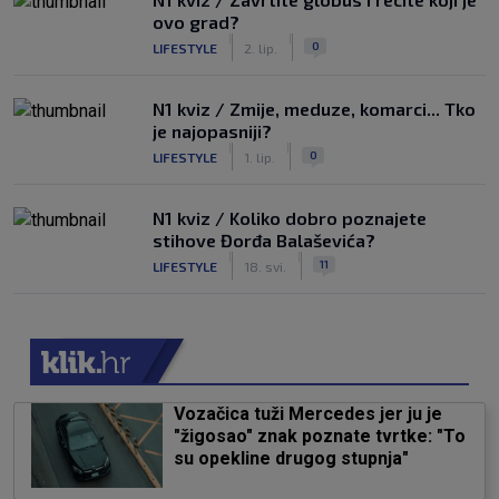
ovo grad?
|
|
0
LIFESTYLE
2. lip.
N1 kviz / Zmije, meduze, komarci... Tko
je najopasniji?
|
|
0
LIFESTYLE
1. lip.
N1 kviz / Koliko dobro poznajete
stihove Đorđa Balaševića?
|
|
11
LIFESTYLE
18. svi.
Vozačica tuži Mercedes jer ju je
"žigosao" znak poznate tvrtke: "To
su opekline drugog stupnja"