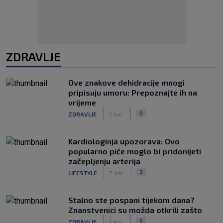
ZDRAVLJE
Ove znakove dehidracije mnogi
pripisuju umoru: Prepoznajte ih na
vrijeme
|
|
0
ZDRAVLJE
7. kol.
Kardiologinja upozorava: Ovo
popularno piće moglo bi pridonijeti
začepljenju arterija
|
|
2
LIFESTYLE
7. kol.
Stalno ste pospani tijekom dana?
Znanstvenici su možda otkrili zašto
|
|
0
ZDRAVLJE
7. kol.