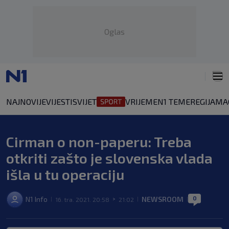
Oglas
NAJNOVIJE
VIJESTI
SVIJET
VRIJEME
N1 TEME
REGIJA
MA
Cirman o non-paperu: Treba
otkriti zašto je slovenska vlada
išla u tu operaciju
0
N1 Info
NEWSROOM
16. tra. 2021. 20:58
21:02
|
>
|
|