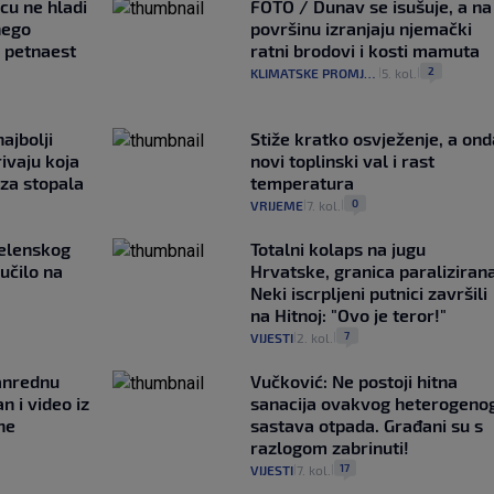
ncu ne hladi
FOTO / Dunav se isušuje, a na
nego
površinu izranjaju njemački
e petnaest
ratni brodovi i kosti mamuta
2
KLIMATSKE PROMJENE
5. kol.
|
|
ajbolji
Stiže kratko osvježenje, a ond
rivaju koja
novi toplinski val i rast
 za stopala
temperatura
0
VRIJEME
7. kol.
|
|
Zelenskog
Totalni kolaps na jugu
lučilo na
Hrvatske, granica paralizirana
Neki iscrpljeni putnici završili
na Hitnoj: "Ovo je teror!"
7
VIJESTI
2. kol.
|
|
anrednu
Vučković: Ne postoji hitna
n i video iz
sanacija ovakvog heterogeno
ne
sastava otpada. Građani su s
razlogom zabrinuti!
17
VIJESTI
7. kol.
|
|