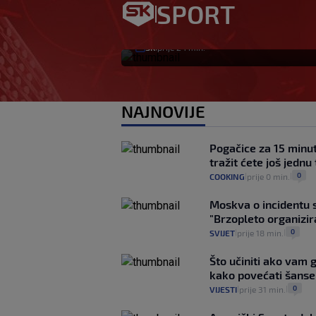
slobodan igrač: Bo
SPORT
htio, ali…
SK
prije 24 min.
|
NAJNOVIJE
Pogačice za 15 minu
tražit ćete još jednu
0
COOKING
prije 0 min.
|
|
Moskva o incidentu 
"Brzopleto organizir
0
SVIJET
prije 18 min.
|
|
Što učiniti ako vam 
kako povećati šanse
0
VIJESTI
prije 31 min.
|
|