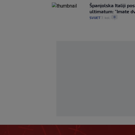
Španjolska Italiji pos
ultimatum: "Imate dv
0
SVIJET
7. kol.
|
|
Bennacer raskinuo