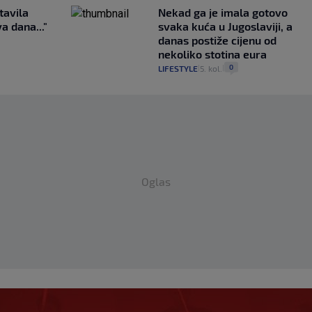
tavila
Nekad ga je imala gotovo
a dana..."
svaka kuća u Jugoslaviji, a
danas postiže cijenu od
nekoliko stotina eura
0
LIFESTYLE
5. kol.
|
|
Oglas
 s Milanom i sada je