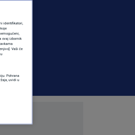
identifikatori,
 koje
 onemogućeni,
a ovaj izbornik
ostavkama
njivo]. Vaši će
ku
ciju. Pohrana
žaja, uvidi u