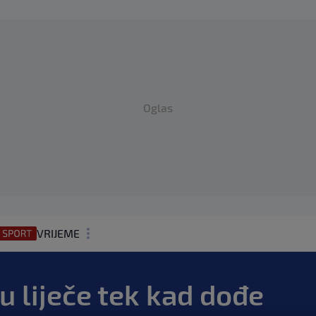
Oglas
VRIJEME
N1 TEME
u liječe tek kad dođe
REGIJA