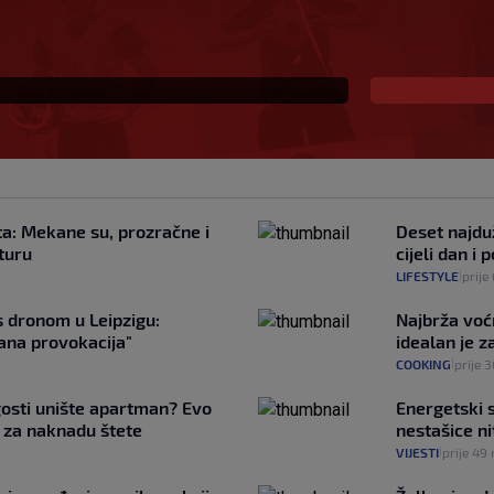
ban je upravo to i
ta: Mekane su, prozračne i
Deset najduž
 turu
cijeli dan i
LIFESTYLE
prije
|
s dronom u Leipzigu:
Najbrža voć
ana provokacija"
idealan je za
COOKING
prije 
|
gosti unište apartman? Evo
Energetski s
 za naknadu štete
nestašice ni
VIJESTI
prije 49
|