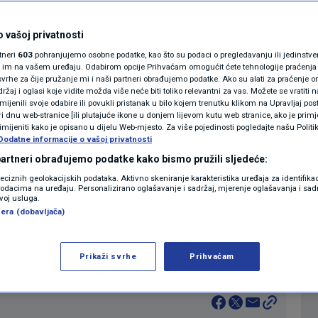
ema, nužno je rano
MAGAZIN
N1 KOMENTAR
 vašoj privatnosti
rtneri
603
pohranjujemo osobne podatke, kao što su podaci o pregledavanju ili jedinstveni 
KOLUMNE
o im na vašem uređaju. Odabirom opcije Prihvaćam omogućit ćete tehnologije praćenja
vrhe za čije pružanje mi i naši partneri obrađujemo podatke. Ako su alati za praćenje
0
2:15
NOVI DAN
komentara
|
|
žaj i oglasi koje vidite možda više neće biti toliko relevantni za vas. Možete se vratiti n
N1(DIS)INFO
zmijenili svoje odabire ili povukli pristanak u bilo kojem trenutku klikom na Upravljaj p
i dnu web-stranice [ili plutajuće ikone u donjem lijevom kutu web stranice, ako je primje
KLIMATSKE PROMJENE
rimijeniti kako je opisano u dijelu Web-mjesto. Za više pojedinosti pogledajte našu Politi
Više
Dodatne informacije o vašoj privatnosti
FOTO
 partneri obrađujemo podatke kako bismo pružili sljedeće:
reciznih geolokacijskih podataka. Aktivno skeniranje karakteristika uređaja za identifika
p podacima na uređaju. Personalizirano oglašavanje i sadržaj, mjerenje oglašavanja i sadr
VIDEO
zvoj usluga.
a. Tim je povodom o zdravstvenom stanju
era (dobavljača)
 zamjenica ravnatelja Hrvatskog zavoda za
imetin.
Prikaži svrhe
Prihvaćam