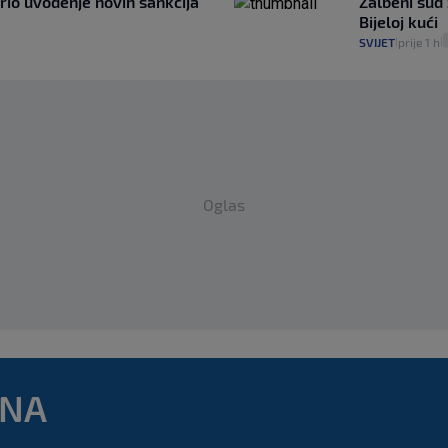
rio uvođenje novih sankcija
Žalbeni sud
Bijeloj kući
SVIJET
prije 1 h
|
|
Oglas
DNA