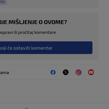
1TV
OJE MIŠLJENJE O OVOME?
aspravi ili pročitaj komentare
koji će ostaviti komentar
ežama