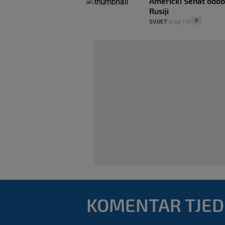
Američki Senat odob
Rusiji
0
SVIJET
prije 1 h
|
|
KOMENTAR TJE