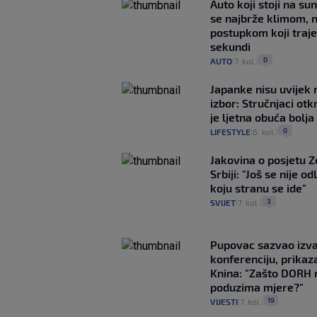
Auto koji stoji na su
se najbrže klimom, 
postupkom koji traj
sekundi
0
AUTO
7. kol.
|
|
Japanke nisu uvijek n
izbor: Stručnjaci otk
je ljetna obuća bolja
0
LIFESTYLE
6. kol.
|
|
Jakovina o posjetu 
Srbiji: "Još se nije od
koju stranu se ide"
3
SVIJET
7. kol.
|
|
Pupovac sazvao izv
konferenciju, prikaza
Knina: "Zašto DORH 
poduzima mjere?"
19
VIJESTI
7. kol.
|
|