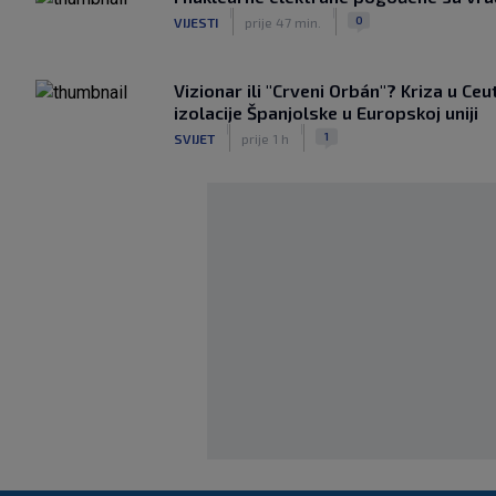
|
|
0
VIJESTI
prije 47 min.
Vizionar ili "Crveni Orbán"? Kriza u Ceu
izolacije Španjolske u Europskoj uniji
|
|
1
SVIJET
prije 1 h