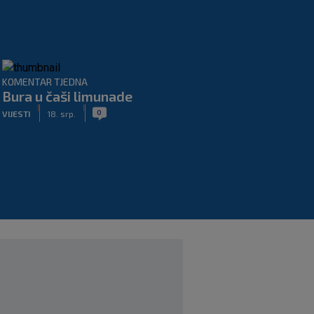
KOMENTAR TJEDNA
Bura u čaši limunade
|
|
0
VIJESTI
18. srp.