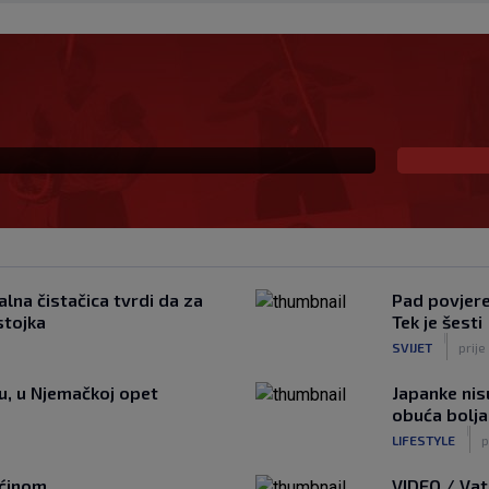
 već šest godina
lna čistačica tvrdi da za
Pad povjeren
stojka
Tek je šesti
|
SVIJET
prije
tu, u Njemačkoj opet
Japanke nisu
obuća bolja
|
LIFESTYLE
p
ućinom
VIDEO / Vat