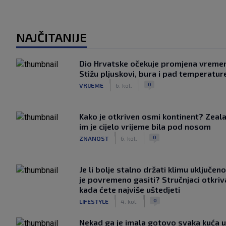
NAJČITANIJE
Dio Hrvatske očekuje promjena vreme
Stižu pljuskovi, bura i pad temperatur
|
|
0
VRIJEME
6. kol.
Kako je otkriven osmi kontinent? Zeala
im je cijelo vrijeme bila pod nosom
|
|
0
ZNANOST
6. kol.
Je li bolje stalno držati klimu uključeno
je povremeno gasiti? Stručnjaci otkriv
kada ćete najviše uštedjeti
|
|
0
LIFESTYLE
4. kol.
Nekad ga je imala gotovo svaka kuća u