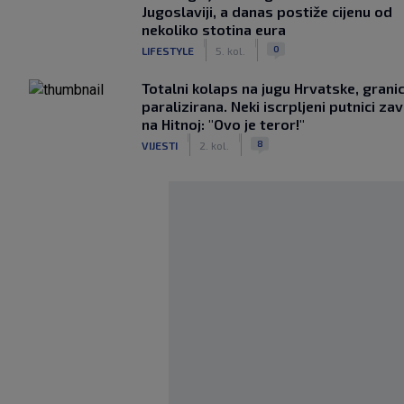
Jugoslaviji, a danas postiže cijenu od
nekoliko stotina eura
|
|
0
LIFESTYLE
5. kol.
Totalni kolaps na jugu Hrvatske, grani
paralizirana. Neki iscrpljeni putnici zavr
na Hitnoj: "Ovo je teror!"
|
|
8
VIJESTI
2. kol.