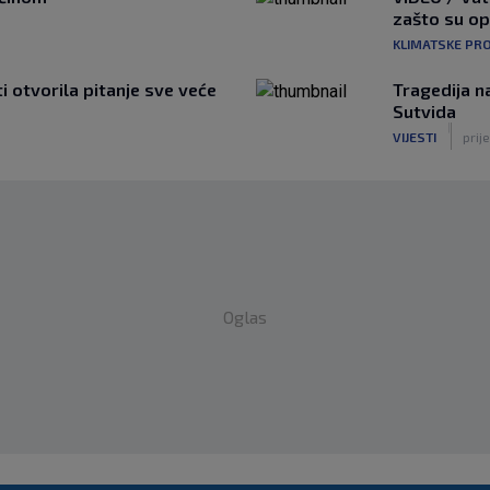
zašto su o
KLIMATSKE PR
ti otvorila pitanje sve veće
Tragedija n
Sutvida
|
VIJESTI
prije
Oglas