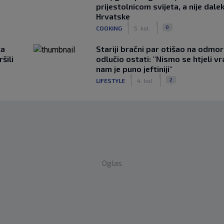
prijestolnicom svijeta, a nije dale
Hrvatske
|
|
0
COOKING
5. kol.
ca
Stariji bračni par otišao na odmor u
šili
odlučio ostati: "Nismo se htjeli vra
nam je puno jeftiniji"
|
|
2
LIFESTYLE
4. kol.
Oglas