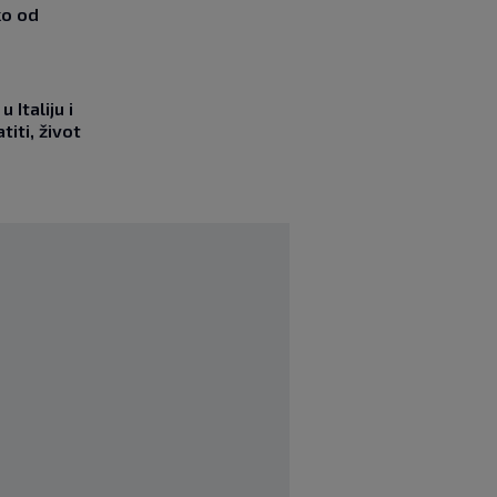
ko od
 Italiju i
titi, život