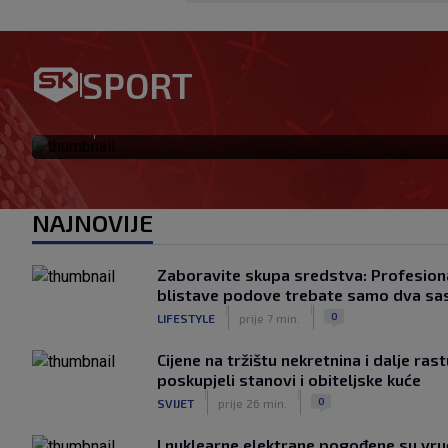
SPORT
Ovo se Hajduku nije dogodilo
|
SK
prije 2 h
NAJNOVIJE
Zaboravite skupa sredstva: Profesiona
blistave podove trebate samo dva sa
|
|
0
LIFESTYLE
prije 7 min.
Cijene na tržištu nekretnina i dalje ras
poskupjeli stanovi i obiteljske kuće
|
|
0
SVIJET
prije 26 min.
I nuklearne elektrane pogođene su vr