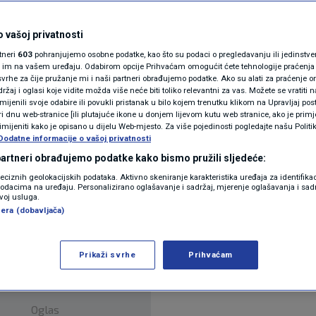
jelili nas
N1(DIS)INFO
KLIMATSKE PROMJENE
 vašoj privatnosti
tara
rtneri
603
pohranjujemo osobne podatke, kao što su podaci o pregledavanju ili jedinstveni 
FOTO
o im na vašem uređaju. Odabirom opcije Prihvaćam omogućit ćete tehnologije praćenja
vrhe za čije pružanje mi i naši partneri obrađujemo podatke. Ako su alati za praćenje
žaj i oglasi koje vidite možda više neće biti toliko relevantni za vas. Možete se vratiti n
VIDEO
zmijenili svoje odabire ili povukli pristanak u bilo kojem trenutku klikom na Upravljaj p
i dnu web-stranice [ili plutajuće ikone u donjem lijevom kutu web stranice, ako je primje
rimijeniti kako je opisano u dijelu Web-mjesto. Za više pojedinosti pogledajte našu Politi
Dodatne informacije o vašoj privatnosti
 partneri obrađujemo podatke kako bismo pružili sljedeće:
e dane jer od srijede kuhanje za pogođene potreso
reciznih geolokacijskih podataka. Aktivno skeniranje karakteristika uređaja za identifika
p podacima na uređaju. Personalizirano oglašavanje i sadržaj, mjerenje oglašavanja i sadr
zvoj usluga.
era (dobavljača)
Prikaži svrhe
Prihvaćam
Oglas