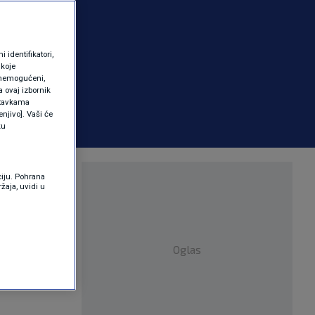
identifikatori,
 koje
 onemogućeni,
a ovaj izbornik
ostavkama
njivo]. Vaši će
ku
m preuzima
ciju. Pohrana
žaja, uvidi u
Oglas