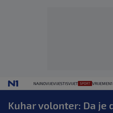
NAJNOVIJE
VIJESTI
SVIJET
VRIJEME
N1
Kuhar volonter: Da je 