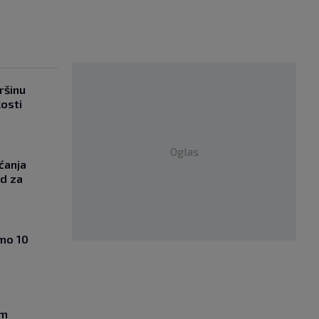
ršinu
kosti
Oglas
ćanja
od za
amo 10
om