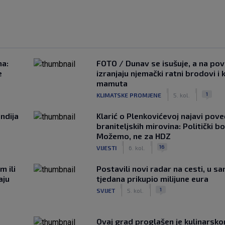
na:
FOTO / Dunav se isušuje, a na pov
e
izranjaju njemački ratni brodovi i 
mamuta
|
|
1
KLIMATSKE PROMJENE
5. kol.
ndija
Klarić o Plenkovićevoj najavi pove
braniteljskih mirovina: Politički b
Možemo, ne za HDZ
|
|
16
VIJESTI
6. kol.
m ili
Postavili novi radar na cesti, u s
aju
tjedana prikupio milijune eura
|
|
1
SVIJET
5. kol.
Ovaj grad proglašen je kulinarsk