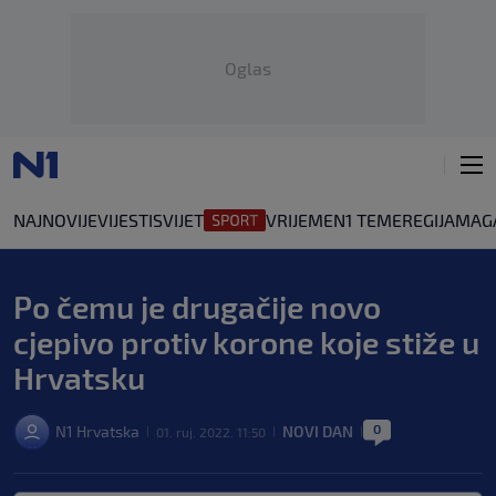
Oglas
NAJNOVIJE
VIJESTI
SVIJET
VRIJEME
N1 TEME
REGIJA
MAG
Po čemu je drugačije novo
cjepivo protiv korone koje stiže u
Hrvatsku
0
N1 Hrvatska
NOVI DAN
01. ruj. 2022. 11:50
|
|
|