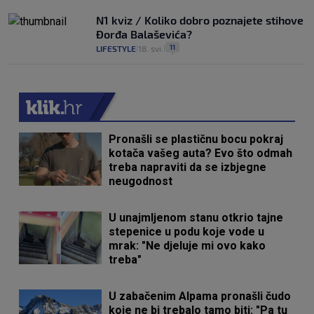
N1 kviz / Koliko dobro poznajete stihove
Đorđa Balaševića?
11
LIFESTYLE
18. svi.
|
|
Pronašli se plastičnu bocu pokraj
kotača vašeg auta? Evo što odmah
treba napraviti da se izbjegne
neugodnost
U unajmljenom stanu otkrio tajne
stepenice u podu koje vode u
mrak: "Ne djeluje mi ovo kako
treba"
U zabačenim Alpama pronašli čudo
koje ne bi trebalo tamo biti: "Pa tu