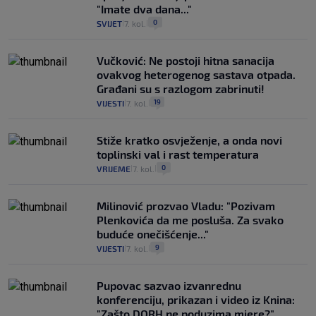
"Imate dva dana..."
0
SVIJET
7. kol.
|
|
Vučković: Ne postoji hitna sanacija
ovakvog heterogenog sastava otpada.
Građani su s razlogom zabrinuti!
19
VIJESTI
7. kol.
|
|
Stiže kratko osvježenje, a onda novi
toplinski val i rast temperatura
0
VRIJEME
7. kol.
|
|
Milinović prozvao Vladu: "Pozivam
Plenkovića da me posluša. Za svako
buduće onečišćenje..."
9
VIJESTI
7. kol.
|
|
Pupovac sazvao izvanrednu
konferenciju, prikazan i video iz Knina:
"Zašto DORH ne poduzima mjere?"