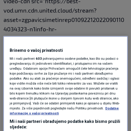
video-cdn src="https://best-
vod.umn.cdn.united.cloud/stream?
asset=zgpavicsimetinrep01092212022090110
4034323-n1info-hr-
worldwide&stream=hp1400&t=0&player=m3
u8v&sp=n1info&u=n1info&p=n1Sh4redSecre7i
Brinemo o vašoj privatnosti
Nf0" video-id="5063286"]
Mi i naši partneri
603
pohranjujemo osobne podatke, kao što su podaci o
pregledavanju ili jedinstveni identifikatori, i pristupamo im na vašem
uređaju. Odabirom opcije Prihvaćam omogućit ćete tehnologije praćenja
koje podržavaju svrhe za čije pružanje mi i naši partneri obrađujemo
podatke. Ako su alati za praćenje onemogućeni, određeni sadržaj i oglasi
N1 pratite putem aplikacija za
Android
|
iPhone/iPad
i
koje vidite možda više neće biti toliko relevantni za vas. Možete se vratiti
na ovaj izbornik kako biste izmijenili svoje odabire ili povukli pristanak u
društvenih mreža
Twitter
|
Facebook
|
Instagram.
bilo kojem trenutku klikom na Upravljaj postavkama poveznicu pri dnu
web-stranice [ili plutajuće ikone u donjem lijevom kutu web stranice, ako
je primjenjivo]. Vaši će se odabiri primijeniti kako je opisano u dijelu Web-
mjesto. Za više pojedinosti pogledajte našu Politiku privatnosti.
Dodatne
Teme
informacije o vašoj privatnosti
Mi i naši partneri obrađujemo podatke kako bismo pružili
IVANA PAVIĆ ŠIMETIN
sljedeće: