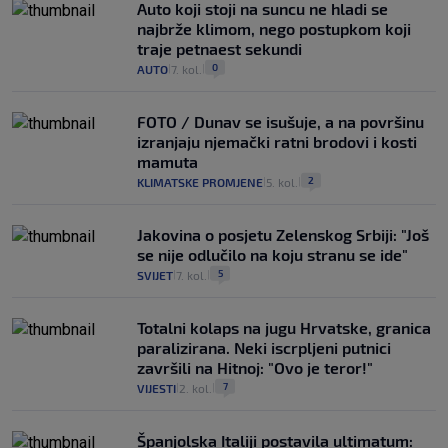
Auto koji stoji na suncu ne hladi se
najbrže klimom, nego postupkom koji
traje petnaest sekundi
0
AUTO
7. kol.
|
|
FOTO / Dunav se isušuje, a na površinu
izranjaju njemački ratni brodovi i kosti
mamuta
2
KLIMATSKE PROMJENE
5. kol.
|
|
Jakovina o posjetu Zelenskog Srbiji: "Još
se nije odlučilo na koju stranu se ide"
5
SVIJET
7. kol.
|
|
Totalni kolaps na jugu Hrvatske, granica
paralizirana. Neki iscrpljeni putnici
završili na Hitnoj: "Ovo je teror!"
7
VIJESTI
2. kol.
|
|
Španjolska Italiji postavila ultimatum: