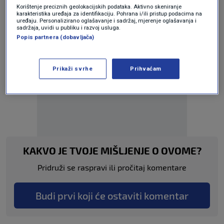
Korištenje preciznih geolokacijskih podataka. Aktivno skeniranje
karakteristika uređaja za identifikaciju. Pohrana i/ili pristup podacima na
uređaju. Personalizirano oglašavanje i sadržaj, mjerenje oglašavanja i
sadržaja, uvidi u publiku i razvoj usluga.
Popis partnera (dobavljača)
Prikaži svrhe
Prihvaćam
Oglas
KAKVO JE TVOJE MIŠLJENJE O OVOME?
Pridruži se raspravi ili pročitaj komentare
Budi prvi koji će ostaviti komentar