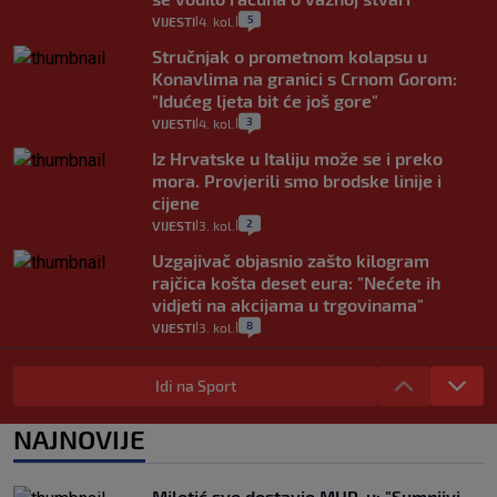
5
VIJESTI
4. kol.
|
|
Stručnjak o prometnom kolapsu u
Konavlima na granici s Crnom Gorom:
"Idućeg ljeta bit će još gore"
3
VIJESTI
4. kol.
|
|
Iz Hrvatske u Italiju može se i preko
mora. Provjerili smo brodske linije i
cijene
2
VIJESTI
3. kol.
|
|
Uzgajivač objasnio zašto kilogram
rajčica košta deset eura: "Nećete ih
vidjeti na akcijama u trgovinama"
8
VIJESTI
3. kol.
|
|
Selidba je jedno od stresnijih iskustava.
Evo aktualnih cijena i nekoliko savjeta
Idi na Sport
da prođe što lakše i jeftinije
0
VIJESTI
2. kol.
NAJNOVIJE
|
|
Izračunali smo koliko košta putovanje
automobilom na Hvar iz Zagreba, a
Miletić sve dostavio MUP-u: "Sumnjivi