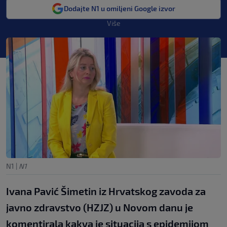
Dodajte N1 u omiljeni Google izvor
Više
N1
|
N1
Ivana Pavić Šimetin iz Hrvatskog zavoda za
javno zdravstvo (HZJZ) u Novom danu je
komentirala kakva je situacija s epidemijom