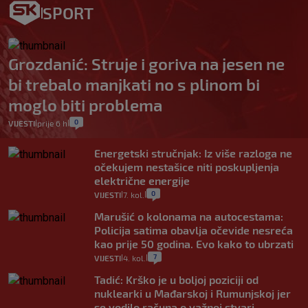
SPORT
Grozdanić: Struje i goriva na jesen ne
bi trebalo manjkati no s plinom bi
moglo biti problema
0
VIJESTI
prije 6 h
|
|
Energetski stručnjak: Iz više razloga ne
očekujem nestašice niti poskupljenja
električne energije
0
VIJESTI
7. kol.
|
|
Marušić o kolonama na autocestama:
Policija satima obavlja očevide nesreća
kao prije 50 godina. Evo kako to ubrzati
7
VIJESTI
4. kol.
|
|
Tadić: Krško je u boljoj poziciji od
nuklearki u Mađarskoj i Rumunjskoj jer
se vodilo računa o važnoj stvari