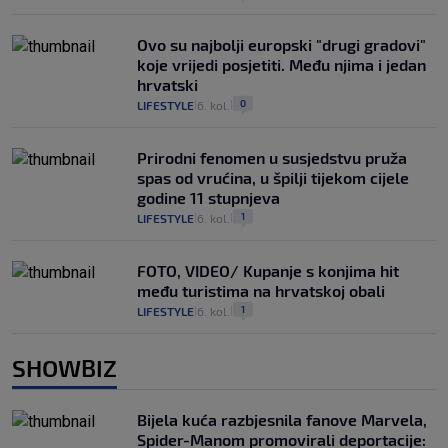
Ovo su najbolji europski "drugi gradovi"
koje vrijedi posjetiti. Među njima i jedan
hrvatski
0
LIFESTYLE
6. kol.
|
|
Prirodni fenomen u susjedstvu pruža
spas od vrućina, u špilji tijekom cijele
godine 11 stupnjeva
1
LIFESTYLE
6. kol.
|
|
FOTO, VIDEO/ Kupanje s konjima hit
među turistima na hrvatskoj obali
1
LIFESTYLE
6. kol.
|
|
SHOWBIZ
Bijela kuća razbjesnila fanove Marvela,
Spider-Manom promovirali deportacije: