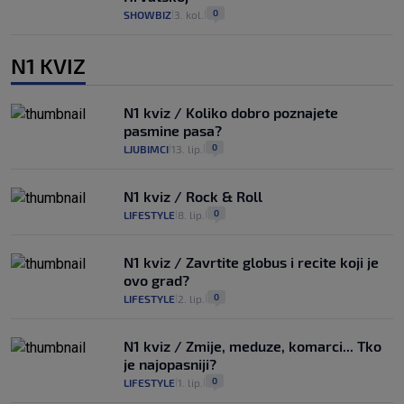
0
SHOWBIZ
3. kol.
|
|
N1 KVIZ
N1 kviz / Koliko dobro poznajete
pasmine pasa?
0
LJUBIMCI
13. lip.
|
|
N1 kviz / Rock & Roll
0
LIFESTYLE
8. lip.
|
|
N1 kviz / Zavrtite globus i recite koji je
ovo grad?
0
LIFESTYLE
2. lip.
|
|
N1 kviz / Zmije, meduze, komarci... Tko
je najopasniji?
0
LIFESTYLE
1. lip.
|
|