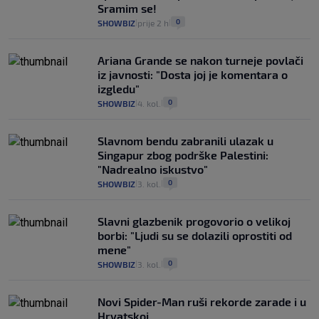
Sramim se!
0
SHOWBIZ
prije 2 h
|
|
Ariana Grande se nakon turneje povlači
iz javnosti: "Dosta joj je komentara o
izgledu"
0
SHOWBIZ
4. kol.
|
|
Slavnom bendu zabranili ulazak u
Singapur zbog podrške Palestini:
"Nadrealno iskustvo"
0
SHOWBIZ
3. kol.
|
|
Slavni glazbenik progovorio o velikoj
borbi: "Ljudi su se dolazili oprostiti od
mene"
0
SHOWBIZ
3. kol.
|
|
Novi Spider-Man ruši rekorde zarade i u
Hrvatskoj