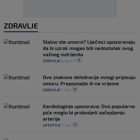
ZDRAVLJE
Stalno ste umorni? Liječnici upozoravaju
da bi uzrok mogao biti nedostatak ovog
važnog nutrijenta
0
ZDRAVLJE
prije 6 h
|
|
Ove znakove dehidracije mnogi pripisuju
umoru: Prepoznajte ih na vrijeme
0
ZDRAVLJE
7. kol.
|
|
Kardiologinja upozorava: Ovo popularno
piće moglo bi pridonijeti začepljenju
arterija
2
LIFESTYLE
7. kol.
|
|