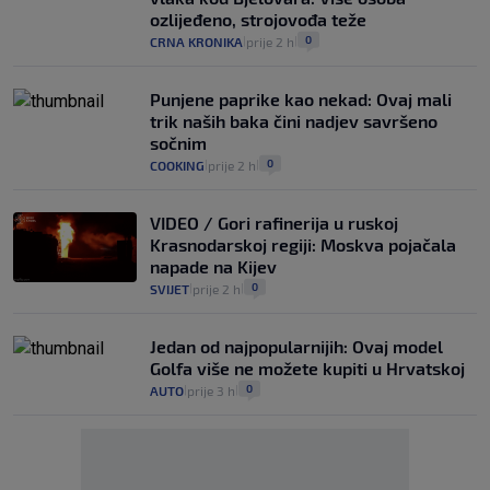
ozlijeđeno, strojovođa teže
0
CRNA KRONIKA
prije 2 h
|
|
Punjene paprike kao nekad: Ovaj mali
trik naših baka čini nadjev savršeno
sočnim
0
COOKING
prije 2 h
|
|
VIDEO / Gori rafinerija u ruskoj
Krasnodarskoj regiji: Moskva pojačala
napade na Kijev
0
SVIJET
prije 2 h
|
|
Jedan od najpopularnijih: Ovaj model
Golfa više ne možete kupiti u Hrvatskoj
0
AUTO
prije 3 h
|
|