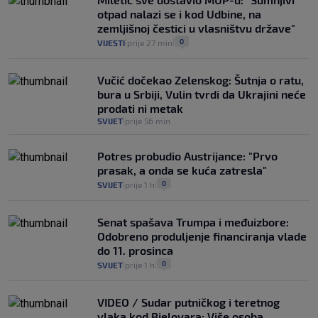
koliko iz Osijeka
otpad nalazi se i kod Udbine, na
14
VIJESTI
2. kol.
|
|
zemljišnoj čestici u vlasništvu države"
0
VIJESTI
prije 27 min
|
|
Vučić dočekao Zelenskog: Šutnja o ratu,
bura u Srbiji, Vulin tvrdi da Ukrajini neće
prodati ni metak
SVIJET
prije 56 min
|
Potres probudio Austrijance: "Prvo
prasak, a onda se kuća zatresla"
0
SVIJET
prije 1 h
|
|
Senat spašava Trumpa i međuizbore:
Odobreno produljenje financiranja vlade
do 11. prosinca
0
SVIJET
prije 1 h
|
|
VIDEO / Sudar putničkog i teretnog
vlaka kod Bjelovara: Više osoba