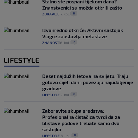
Stalno ste pospani tijekom dana?
Znanstvenici su možda otkrili zašto
0
ZDRAVLJE
7. kol.
|
|
Izvanredno otkriće: Aktivni sastojak
Viagre zaustavlja metastaze
2
ZNANOST
6. kol.
|
|
LIFESTYLE
Deset najdužih letova na svijetu: Traju
gotovo cijeli dan i povezuju najudaljenije
gradove
0
LIFESTYLE
7. kol.
|
|
Zaboravite skupa sredstva:
Profesionalna čistačica tvrdi da za
blistave podove trebate samo dva
sastojka
0
LIFESTYLE
6. kol.
|
|