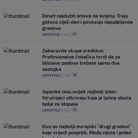
Deset najdužih letova na svijetu: Traju
gotovo cijeli dan i povezuju najudaljenije
gradove
0
LIFESTYLE
7. kol.
|
|
Zaboravite skupa sredstva:
Profesionalna čistačica tvrdi da za
blistave podove trebate samo dva
sastojka
0
LIFESTYLE
6. kol.
|
|
Japanke nisu uvijek najbolji izbor:
Stručnjaci otkrivaju koja je ljetna obuća
bolja za stopala
0
LIFESTYLE
6. kol.
|
|
Ovo su najbolji europski "drugi gradovi"
koje vrijedi posjetiti. Među njima i jedan