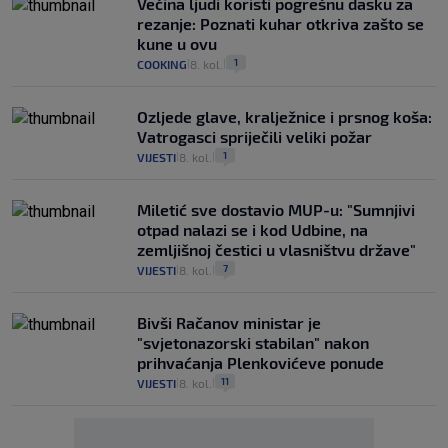
Većina ljudi koristi pogrešnu dasku za
rezanje: Poznati kuhar otkriva zašto se
kune u ovu
1
COOKING
8. kol.
|
|
Ozljede glave, kralježnice i prsnog koša:
Vatrogasci spriječili veliki požar
1
VIJESTI
8. kol.
|
|
Miletić sve dostavio MUP-u: "Sumnjivi
otpad nalazi se i kod Udbine, na
zemljišnoj čestici u vlasništvu države"
7
VIJESTI
8. kol.
|
|
Bivši Račanov ministar je
"svjetonazorski stabilan" nakon
prihvaćanja Plenkovićeve ponude
11
VIJESTI
8. kol.
|
|