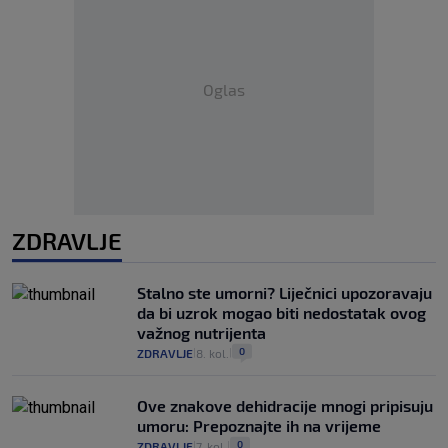
Oglas
ZDRAVLJE
Stalno ste umorni? Liječnici upozoravaju
da bi uzrok mogao biti nedostatak ovog
važnog nutrijenta
0
ZDRAVLJE
8. kol.
|
|
Ove znakove dehidracije mnogi pripisuju
umoru: Prepoznajte ih na vrijeme
0
ZDRAVLJE
7. kol.
|
|