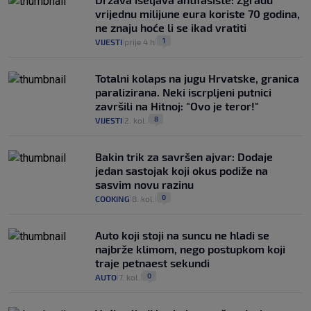
vrijednu milijune eura koriste 70 godina,
ne znaju hoće li se ikad vratiti
1
VIJESTI
prije 4 h
|
|
Totalni kolaps na jugu Hrvatske, granica
paralizirana. Neki iscrpljeni putnici
završili na Hitnoj: "Ovo je teror!"
8
VIJESTI
2. kol.
|
|
Bakin trik za savršen ajvar: Dodaje
jedan sastojak koji okus podiže na
sasvim novu razinu
0
COOKING
8. kol.
|
|
Auto koji stoji na suncu ne hladi se
najbrže klimom, nego postupkom koji
traje petnaest sekundi
0
AUTO
7. kol.
|
|