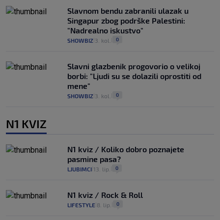
Slavnom bendu zabranili ulazak u
Singapur zbog podrške Palestini:
"Nadrealno iskustvo"
0
SHOWBIZ
3. kol.
|
|
Slavni glazbenik progovorio o velikoj
borbi: "Ljudi su se dolazili oprostiti od
mene"
0
SHOWBIZ
3. kol.
|
|
N1 KVIZ
N1 kviz / Koliko dobro poznajete
pasmine pasa?
0
LJUBIMCI
13. lip.
|
|
N1 kviz / Rock & Roll
0
LIFESTYLE
8. lip.
|
|