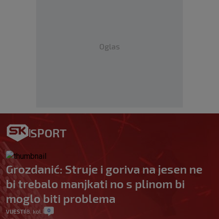
Oglas
SPORT
Grozdanić: Struje i goriva na jesen ne
bi trebalo manjkati no s plinom bi
moglo biti problema
0
VIJESTI
8. kol.
|
|