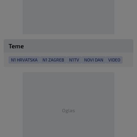
Teme
N1 HRVATSKA
N1 ZAGREB
N1TV
NOVI DAN
VIDEO
Oglas