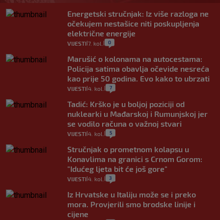
Energetski stručnjak: Iz više razloga ne
očekujem nestašice niti poskupljenja
električne energije
0
VIJESTI
7. kol.
|
|
Marušić o kolonama na autocestama:
Policija satima obavlja očevide nesreća
kao prije 50 godina. Evo kako to ubrzati
7
VIJESTI
4. kol.
|
|
Tadić: Krško je u boljoj poziciji od
nuklearki u Mađarskoj i Rumunjskoj jer
se vodilo računa o važnoj stvari
5
VIJESTI
4. kol.
|
|
Stručnjak o prometnom kolapsu u
Konavlima na granici s Crnom Gorom:
"Idućeg ljeta bit će još gore"
3
VIJESTI
4. kol.
|
|
Iz Hrvatske u Italiju može se i preko
mora. Provjerili smo brodske linije i
cijene