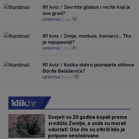
N1 kviz / Zavrtite globus i recite koji je
ovo grad?
0
LIFESTYLE
2. lip.
|
|
N1 kviz / Zmije, meduze, komarci... Tko
je najopasniji?
0
LIFESTYLE
1. lip.
|
|
N1 kviz / Koliko dobro poznajete stihove
Đorđa Balaševića?
11
LIFESTYLE
18. svi.
|
|
Sovjeti su 20 godina kopali prema
središtu Zemlje, a onda su morali
odustati: Ono što su otkrili bilo je
potpuno neočekivano