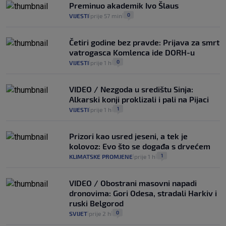
Preminuo akademik Ivo Šlaus
0
VIJESTI
prije 57 min
|
|
Četiri godine bez pravde: Prijava za smrt
vatrogasca Komlenca ide DORH-u
0
VIJESTI
prije 1 h
|
|
VIDEO / Nezgoda u središtu Sinja:
Alkarski konji proklizali i pali na Pijaci
1
VIJESTI
prije 1 h
|
|
Prizori kao usred jeseni, a tek je
kolovoz: Evo što se događa s drvećem
1
KLIMATSKE PROMJENE
prije 1 h
|
|
VIDEO / Obostrani masovni napadi
dronovima: Gori Odesa, stradali Harkiv i
ruski Belgorod
0
SVIJET
prije 2 h
|
|