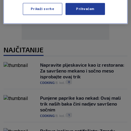
Oglas
Prikaži svrhe
Prihvaćam
NAJČITANIJE
Napravite pljeskavice kao iz restorana:
Za savršeno mekano i sočno meso
isprobajte ovaj trik
0
COOKING
8. kol.
|
|
Punjene paprike kao nekad: Ovaj mali
trik naših baka čini nadjev savršeno
sočnim
1
COOKING
8. kol.
|
|
Država iseljava antifašiste: Zgradu