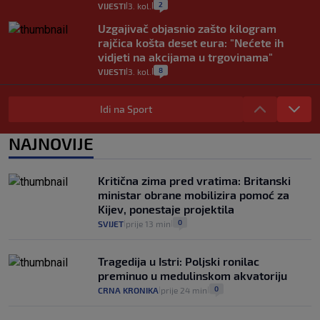
2
VIJESTI
3. kol.
|
|
Uzgajivač objasnio zašto kilogram
rajčica košta deset eura: "Nećete ih
vidjeti na akcijama u trgovinama"
8
VIJESTI
3. kol.
|
|
Selidba je jedno od stresnijih iskustava.
Evo aktualnih cijena i nekoliko savjeta
Idi na Sport
da prođe što lakše i jeftinije
0
VIJESTI
2. kol.
NAJNOVIJE
|
|
Izračunali smo koliko košta putovanje
automobilom na Hvar iz Zagreba, a
Kritična zima pred vratima: Britanski
koliko iz Osijeka
ministar obrane mobilizira pomoć za
14
VIJESTI
2. kol.
|
|
Kijev, ponestaje projektila
0
SVIJET
prije 13 min
|
|
Tragedija u Istri: Poljski ronilac
preminuo u medulinskom akvatoriju
0
CRNA KRONIKA
prije 24 min
|
|