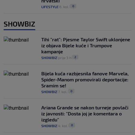
hrvatski
0
LIFESTYLE
6. kol.
|
|
SHOWBIZ
Tihi "rat": Pjesme Taylor Swift uklonjene
iz objava Bijele kuće i Trumpove
kampanje
2
SHOWBIZ
prije 3 h
|
|
Bijela kuća razbjesnila fanove Marvela,
Spider-Manom promovirali deportacije:
Sramim se!
0
SHOWBIZ
7. kol.
|
|
Ariana Grande se nakon turneje povlači
iz javnosti: "Dosta joj je komentara o
izgledu"
0
SHOWBIZ
4. kol.
|
|