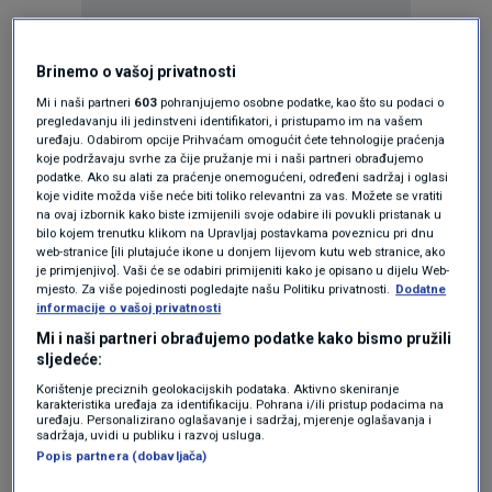
KAKVO JE TVOJE MIŠLJENJE O OVOME?
Brinemo o vašoj privatnosti
Mi i naši partneri
603
pohranjujemo osobne podatke, kao što su podaci o
Pridruži se raspravi ili pročitaj komentare
pregledavanju ili jedinstveni identifikatori, i pristupamo im na vašem
uređaju. Odabirom opcije Prihvaćam omogućit ćete tehnologije praćenja
koje podržavaju svrhe za čije pružanje mi i naši partneri obrađujemo
Budi prvi koji će ostaviti komentar
podatke. Ako su alati za praćenje onemogućeni, određeni sadržaj i oglasi
koje vidite možda više neće biti toliko relevantni za vas. Možete se vratiti
na ovaj izbornik kako biste izmijenili svoje odabire ili povukli pristanak u
bilo kojem trenutku klikom na Upravljaj postavkama poveznicu pri dnu
web-stranice [ili plutajuće ikone u donjem lijevom kutu web stranice, ako
Pratite nas na društvenim mrežama
je primjenjivo]. Vaši će se odabiri primijeniti kako je opisano u dijelu Web-
mjesto. Za više pojedinosti pogledajte našu Politiku privatnosti.
Dodatne
informacije o vašoj privatnosti
Mi i naši partneri obrađujemo podatke kako bismo pružili
sljedeće:
Korištenje preciznih geolokacijskih podataka. Aktivno skeniranje
karakteristika uređaja za identifikaciju. Pohrana i/ili pristup podacima na
uređaju. Personalizirano oglašavanje i sadržaj, mjerenje oglašavanja i
sadržaja, uvidi u publiku i razvoj usluga.
Popis partnera (dobavljača)