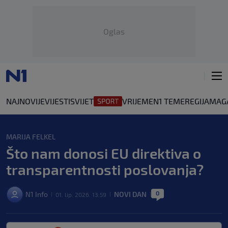
Oglas
NAJNOVIJE
VIJESTI
SVIJET
VRIJEME
N1 TEME
REGIJA
MAG
MARIJA FELKEL
Što nam donosi EU direktiva o
transparentnosti poslovanja?
0
N1 Info
NOVI DAN
01. lip. 2026. 13:59
|
|
|