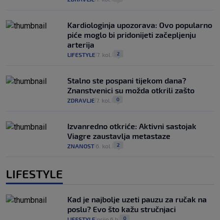
Kardiologinja upozorava: Ovo popularno
piće moglo bi pridonijeti začepljenju
arterija
2
LIFESTYLE
7. kol.
|
|
Stalno ste pospani tijekom dana?
Znanstvenici su možda otkrili zašto
0
ZDRAVLJE
7. kol.
|
|
Izvanredno otkriće: Aktivni sastojak
Viagre zaustavlja metastaze
2
ZNANOST
6. kol.
|
|
LIFESTYLE
Kad je najbolje uzeti pauzu za ručak na
poslu? Evo što kažu stručnjaci
0
LIFESTYLE
prije 6 h
|
|