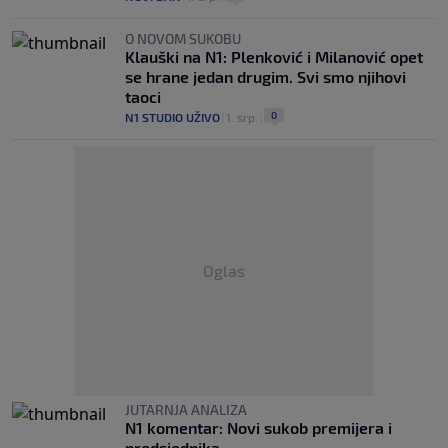
O NOVOM SUKOBU
Klauški na N1: Plenković i Milanović opet
se hrane jedan drugim. Svi smo njihovi
taoci
0
N1 STUDIO UŽIVO
|
1. srp.
|
Oglas
JUTARNJA ANALIZA
N1 komentar: Novi sukob premijera i
predsjednika