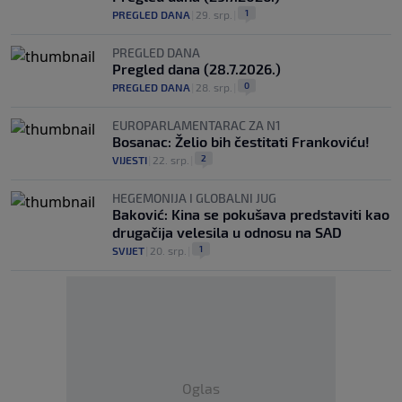
1
PREGLED DANA
|
29. srp.
|
PREGLED DANA
Pregled dana (28.7.2026.)
0
PREGLED DANA
|
28. srp.
|
EUROPARLAMENTARAC ZA N1
Bosanac: Želio bih čestitati Frankoviću!
2
VIJESTI
|
22. srp.
|
HEGEMONIJA I GLOBALNI JUG
Baković: Kina se pokušava predstaviti kao
drugačija velesila u odnosu na SAD
1
SVIJET
|
20. srp.
|
Oglas