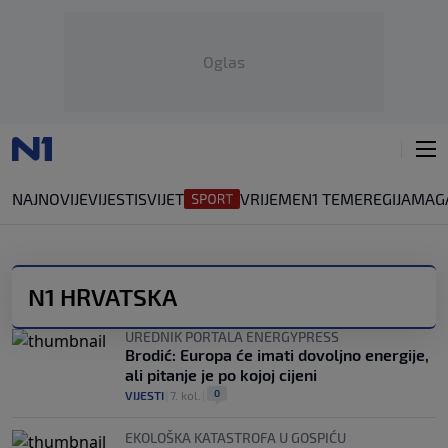
Oglas
NAJNOVIJE
VIJESTI
SVIJET
VRIJEME
N1 TEME
REGIJA
MAG
N1 HRVATSKA
UREDNIK PORTALA ENERGYPRESS
Brodić: Europa će imati dovoljno energije,
ali pitanje je po kojoj cijeni
0
VIJESTI
|
7. kol.
|
EKOLOŠKA KATASTROFA U GOSPIĆU