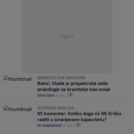
Oglas
BRANITELJSKE MIROVINE
Bakić: Vlada je prepakirala naše
prijedloge za branitelje kao svoje
0
NOVI DAN
|
6. kol.
|
JUTARNJA ANALIZA
N1 komentar: Koliko dugo će NE Krško
raditi u smanjenom kapacitetu?
0
N1 KOMENTAR
|
6. kol.
|