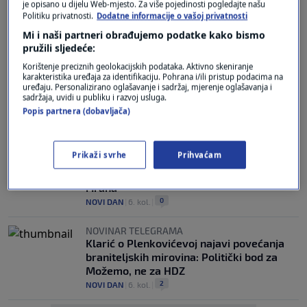
je opisano u dijelu Web-mjesto. Za više pojedinosti pogledajte našu
ANALIZA
Politiku privatnosti.
Dodatne informacije o vašoj privatnosti
Jakovina o posjetu Zelenskog Srbiji: "Još
Mi i naši partneri obrađujemo podatke kako bismo
se nije odlučilo na koju stranu se ide"
pružili sljedeće:
2
NOVI DAN
|
7. kol.
|
Korištenje preciznih geolokacijskih podataka. Aktivno skeniranje
karakteristika uređaja za identifikaciju. Pohrana i/ili pristup podacima na
NAČELNIK OPĆINE ZA N1
uređaju. Personalizirano oglašavanje i sadržaj, mjerenje oglašavanja i
Lasić: Kroz Konavle je u jednom vikendu
sadržaja, uvidi u publiku i razvoj usluga.
prošlo više od 40 tisuća ljudi, čekalo se i
Popis partnera (dobavljača)
do 15 sati
0
NOVI DAN
|
6. kol.
|
Prikaži svrhe
Prihvaćam
VANJSKOPOLITIČKI ANALITIČAR
Milavić: Trump zamišlja pregovore SAD-a
i Irana
0
NOVI DAN
|
6. kol.
|
NOVINAR TELEGRAMA
Klarić o Plenkovićevoj najavi povećanja
braniteljskih mirovina: Politički bod za
Možemo, ne za HDZ
2
NOVI DAN
|
6. kol.
|