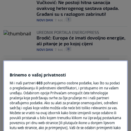
Vučković: Ne postoji hitna sanacija
ovakvog heterogenog sastava otpada.
Građani su s razlogom zabrinuti!
1
NOVI DAN
|
7. kol.
|
UREDNIK PORTALA ENERGYPRESS
Brodić: Europa će imati dovoljno energije,
ali pitanje je po kojoj cijeni
0
NOVI DAN
|
7. kol.
|
Brinemo o vašoj privatnosti
Mi i naši partneri
603
pohranjujemo osobne podatke, kao što su podaci
o pregledavanju ili jedinstveni identifikatori, i pristupamo im na vašem
uređaju. Odabirom opcije Prihvaćam omogućit ćete tehnologije
Oglas
praćenja koje podržavaju svrhe za čije pružanje mi i naši partneri
obrađujemo podatke. Ako su alati za praćenje onemogućeni, određeni
sadržaj i oglasi koje vidite možda više neće biti toliko relevantni za vas.
Možete se vratiti na ovaj izbornik kako biste izmijenili svoje odabire ili
povukli pristanak u bilo kojem trenutku klikom na Upravljaj postavkama
poveznicu pri dnu web-stranice [ili plutajuće ikone u donjem lijevom
kutu web stranice, ako je primjenjivo]. Vaši će se odabiri primijeniti kako