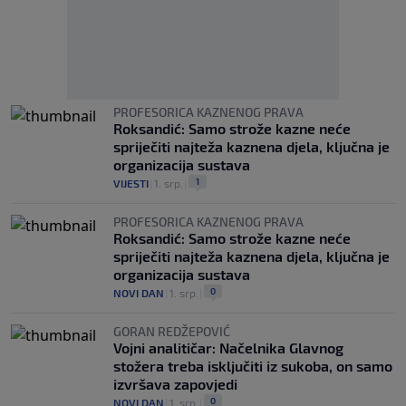
PROFESORICA KAZNENOG PRAVA
Roksandić: Samo strože kazne neće
spriječiti najteža kaznena djela, ključna je
organizacija sustava
1
VIJESTI
|
1. srp.
|
PROFESORICA KAZNENOG PRAVA
Roksandić: Samo strože kazne neće
spriječiti najteža kaznena djela, ključna je
organizacija sustava
0
NOVI DAN
|
1. srp.
|
GORAN REDŽEPOVIĆ
Vojni analitičar: Načelnika Glavnog
stožera treba isključiti iz sukoba, on samo
izvršava zapovjedi
0
NOVI DAN
|
1. srp.
|