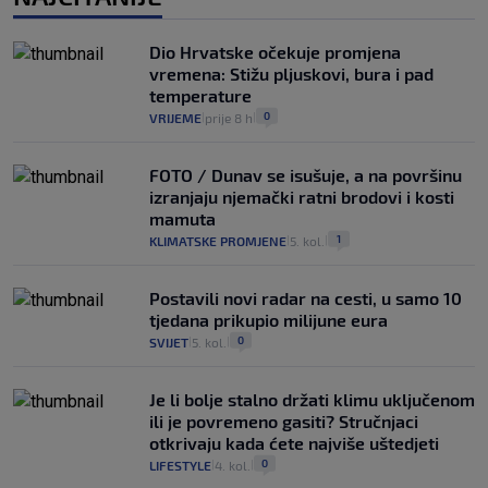
Dio Hrvatske očekuje promjena
vremena: Stižu pljuskovi, bura i pad
temperature
0
VRIJEME
prije 8 h
|
|
FOTO / Dunav se isušuje, a na površinu
izranjaju njemački ratni brodovi i kosti
mamuta
1
KLIMATSKE PROMJENE
5. kol.
|
|
Postavili novi radar na cesti, u samo 10
tjedana prikupio milijune eura
0
SVIJET
5. kol.
|
|
Je li bolje stalno držati klimu uključenom
ili je povremeno gasiti? Stručnjaci
otkrivaju kada ćete najviše uštedjeti
0
LIFESTYLE
4. kol.
|
|