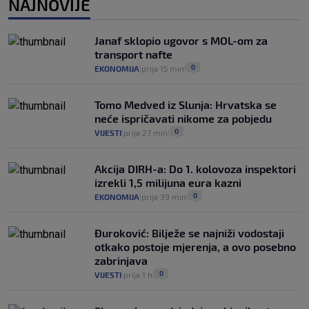
NAJNOVIJE
25
VIJESTI
30. srp.
|
|
Analitičar o Mostu: Oni su u yin-yang
Janaf sklopio ugovor s MOL-om za
poziciji i imaju drugog najpoznatijeg
transport nafte
bravara u povijesti Hrvatske
0
EKONOMIJA
prije 15 min
|
|
16
VIJESTI
30. srp.
|
|
Tomo Medved iz Slunja: Hrvatska se
neće ispričavati nikome za pobjedu
0
VIJESTI
prije 27 min
|
|
Akcija DIRH-a: Do 1. kolovoza inspektori
izrekli 1,5 milijuna eura kazni
0
EKONOMIJA
prije 39 min
|
|
Đuroković: Bilježe se najniži vodostaji
otkako postoje mjerenja, a ovo posebno
zabrinjava
0
VIJESTI
prije 1 h
|
|