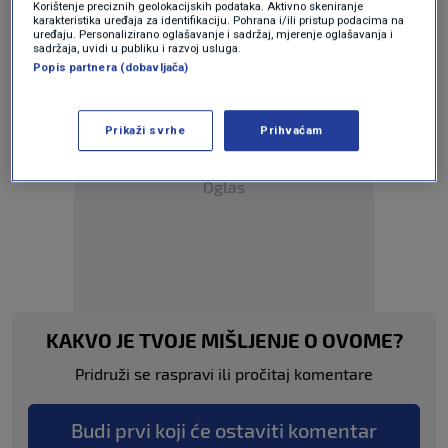
Korištenje preciznih geolokacijskih podataka. Aktivno skeniranje
IVANA PAVIĆ ŠIMETIN
karakteristika uređaja za identifikaciju. Pohrana i/ili pristup podacima na
uređaju. Personalizirano oglašavanje i sadržaj, mjerenje oglašavanja i
sadržaja, uvidi u publiku i razvoj usluga.
Popis partnera (dobavljača)
Prikaži svrhe
Prihvaćam
Oglas
KAKVO JE TVOJE MIŠLJENJE O OVOME?
Pridruži se raspravi ili pročitaj komentare
Budi prvi koji će ostaviti komentar