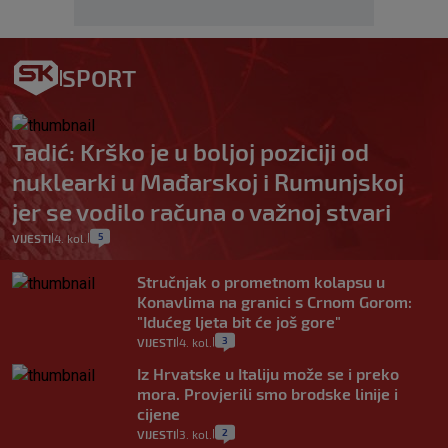
SPORT
Tadić: Krško je u boljoj poziciji od
nuklearki u Mađarskoj i Rumunjskoj
jer se vodilo računa o važnoj stvari
5
VIJESTI
4. kol.
|
|
Stručnjak o prometnom kolapsu u
Konavlima na granici s Crnom Gorom:
"Idućeg ljeta bit će još gore"
3
VIJESTI
4. kol.
|
|
Iz Hrvatske u Italiju može se i preko
mora. Provjerili smo brodske linije i
cijene
2
VIJESTI
3. kol.
|
|