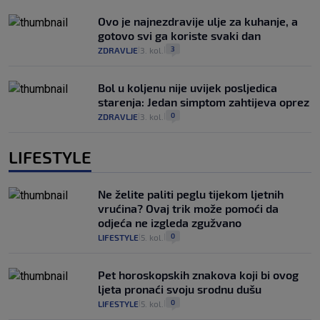
Ovo je najnezdravije ulje za kuhanje, a
gotovo svi ga koriste svaki dan
3
ZDRAVLJE
3. kol.
|
|
Bol u koljenu nije uvijek posljedica
starenja: Jedan simptom zahtijeva oprez
0
ZDRAVLJE
3. kol.
|
|
LIFESTYLE
Ne želite paliti peglu tijekom ljetnih
vrućina? Ovaj trik može pomoći da
odjeća ne izgleda zgužvano
0
LIFESTYLE
5. kol.
|
|
Pet horoskopskih znakova koji bi ovog
ljeta pronaći svoju srodnu dušu
0
LIFESTYLE
5. kol.
|
|