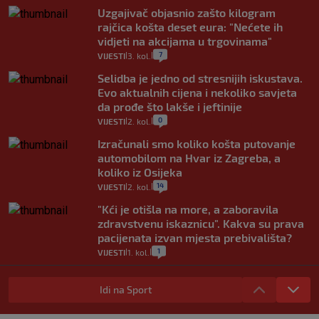
Uzgajivač objasnio zašto kilogram
rajčica košta deset eura: "Nećete ih
vidjeti na akcijama u trgovinama"
7
VIJESTI
3. kol.
|
|
Selidba je jedno od stresnijih iskustava.
Evo aktualnih cijena i nekoliko savjeta
da prođe što lakše i jeftinije
0
VIJESTI
2. kol.
|
|
Izračunali smo koliko košta putovanje
automobilom na Hvar iz Zagreba, a
koliko iz Osijeka
14
VIJESTI
2. kol.
|
|
"Kći je otišla na more, a zaboravila
zdravstvenu iskaznicu". Kakva su prava
pacijenata izvan mjesta prebivališta?
1
VIJESTI
1. kol.
|
|
Provjerili smo "što ćemo onda" ako
Plenković na 15 dana ukine mjere: "Ne bi
Idi na Sport
se dogodilo ništa. Vlada se zaljubila u te
intervencije"