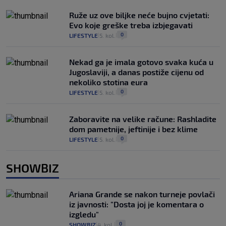
Ruže uz ove biljke neće bujno cvjetati:
Evo koje greške treba izbjegavati
0
LIFESTYLE
5. kol.
|
|
Nekad ga je imala gotovo svaka kuća u
Jugoslaviji, a danas postiže cijenu od
nekoliko stotina eura
0
LIFESTYLE
5. kol.
|
|
Zaboravite na velike račune: Rashladite
dom pametnije, jeftinije i bez klime
0
LIFESTYLE
5. kol.
|
|
SHOWBIZ
Ariana Grande se nakon turneje povlači
iz javnosti: "Dosta joj je komentara o
izgledu"
0
SHOWBIZ
4. kol.
|
|