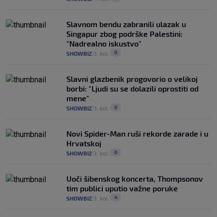
Slavnom bendu zabranili ulazak u
Singapur zbog podrške Palestini:
"Nadrealno iskustvo"
0
SHOWBIZ
3. kol.
|
|
Slavni glazbenik progovorio o velikoj
borbi: "Ljudi su se dolazili oprostiti od
mene"
0
SHOWBIZ
3. kol.
|
|
Novi Spider-Man ruši rekorde zarade i u
Hrvatskoj
0
SHOWBIZ
3. kol.
|
|
Uoči šibenskog koncerta, Thompsonov
tim publici uputio važne poruke
4
SHOWBIZ
3. kol.
|
|