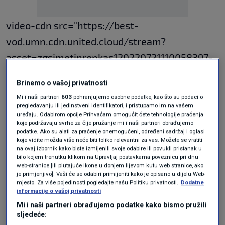
video-cdn src="https://best-
vod.umn.cdn.united.cloud/stream?
asset=zgsimetinrepkas120220721110058397-
n1info-hr-
Brinemo o vašoj privatnosti
worldwide&stream=hp1400&t=0&player=m3
Mi i naši partneri
603
pohranjujemo osobne podatke, kao što su podaci o
u8v&sp=n1info&u=n1info&p=n1Sh4redSecre7i
pregledavanju ili jedinstveni identifikatori, i pristupamo im na vašem
uređaju. Odabirom opcije Prihvaćam omogućit ćete tehnologije praćenja
Nf0" video-id="4973498"]
koje podržavaju svrhe za čije pružanje mi i naši partneri obrađujemo
podatke. Ako su alati za praćenje onemogućeni, određeni sadržaj i oglasi
koje vidite možda više neće biti toliko relevantni za vas. Možete se vratiti
na ovaj izbornik kako biste izmijenili svoje odabire ili povukli pristanak u
N1 pratite putem aplikacija
bilo kojem trenutku klikom na Upravljaj postavkama poveznicu pri dnu
web-stranice [ili plutajuće ikone u donjem lijevom kutu web stranice, ako
za
Android
|
iPhone/iPad
i društvenih
je primjenjivo]. Vaši će se odabiri primijeniti kako je opisano u dijelu Web-
mjesto. Za više pojedinosti pogledajte našu Politiku privatnosti.
Dodatne
mreža
Twitter
|
Facebook
|
Instagram
.
informacije o vašoj privatnosti
Mi i naši partneri obrađujemo podatke kako bismo pružili
Teme
sljedeće: