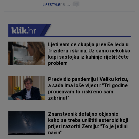
11
LIFESTYLE
18. svi.
|
|
Ljeti vam se skuplja previše leda u
frižideru i škrinji: Uz samo nekoliko
kapi sastojka iz kuhinje riješit ćete
problem
Predvidio pandemiju i Veliku krizu,
a sada ima loše vijesti: "Tri godine
proučavam to i iskreno sam
zabrinut"
Znanstvenik detaljno objasnio
kako se treba uništiti asteroid koji
prijeti razoriti Zemlju: "To je jedini
način"