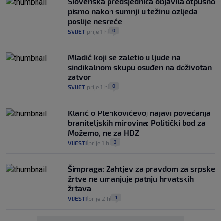
Slovenska predsjednica objavila otpusno
pismo nakon sumnji u težinu ozljeda
poslije nesreće
0
SVIJET
prije 1 h
|
|
Mladić koji se zaletio u ljude na
sindikalnom skupu osuđen na doživotan
zatvor
0
SVIJET
prije 1 h
|
|
Klarić o Plenkovićevoj najavi povećanja
braniteljskih mirovina: Politički bod za
Možemo, ne za HDZ
3
VIJESTI
prije 1 h
|
|
Šimpraga: Zahtjev za pravdom za srpske
žrtve ne umanjuje patnju hrvatskih
žrtava
1
VIJESTI
prije 2 h
|
|