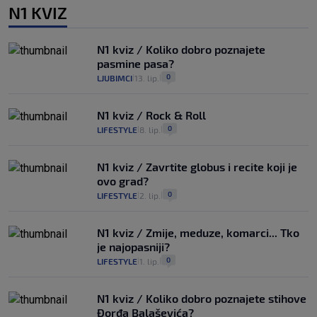
N1 KVIZ
N1 kviz / Koliko dobro poznajete
pasmine pasa?
0
LJUBIMCI
13. lip.
|
|
N1 kviz / Rock & Roll
0
LIFESTYLE
8. lip.
|
|
N1 kviz / Zavrtite globus i recite koji je
ovo grad?
0
LIFESTYLE
2. lip.
|
|
N1 kviz / Zmije, meduze, komarci... Tko
je najopasniji?
0
LIFESTYLE
1. lip.
|
|
N1 kviz / Koliko dobro poznajete stihove
Đorđa Balaševića?