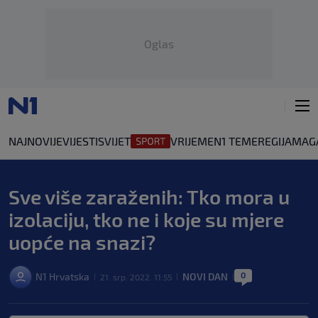
Oglas
NAJNOVIJE
VIJESTI
SVIJET
VRIJEME
N1 TEME
REGIJA
MAG
Sve više zaraženih: Tko mora u
izolaciju, tko ne i koje su mjere
uopće na snazi?
0
N1 Hrvatska
NOVI DAN
21. srp. 2022. 11:55
|
|
|