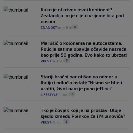
Kako je otkriven osmi kontinent?
Zealandija im je cijelo vrijeme bila pod
nosom
0
ZNANOST
prije 8 h
|
|
Marušić o kolonama na autocestama:
Policija satima obavlja očevide nesreća
kao prije 50 godina. Evo kako to ubrzati
6
VIJESTI
4. kol.
|
|
Stariji bračni par otišao na odmor u
Italiju i odlučio ostati: "Nismo se htjeli
vratiti, život nam je puno jeftiniji"
1
LIFESTYLE
4. kol.
|
|
Tko je čovjek koji je na proslavi Oluje
sjedio između Plenkovića i Milanovića?
3
VIJESTI
5. kol.
|
|