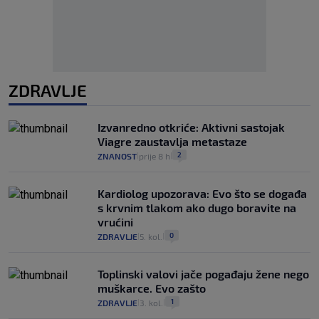
ZDRAVLJE
Izvanredno otkriće: Aktivni sastojak
Viagre zaustavlja metastaze
2
ZNANOST
prije 8 h
|
|
Kardiolog upozorava: Evo što se događa
s krvnim tlakom ako dugo boravite na
vrućini
0
ZDRAVLJE
5. kol.
|
|
Toplinski valovi jače pogađaju žene nego
muškarce. Evo zašto
1
ZDRAVLJE
3. kol.
|
|