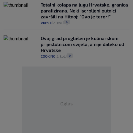
Totalni kolaps na jugu Hrvatske, granica
paralizirana. Neki iscrpljeni putnici
završili na Hitnoj: "Ovo je teror!"
6
VIJESTI
2. kol.
|
|
Ovaj grad proglašen je kulinarskom
prijestolnicom svijeta, a nije daleko od
Hrvatske
0
COOKING
5. kol.
|
|
Oglas