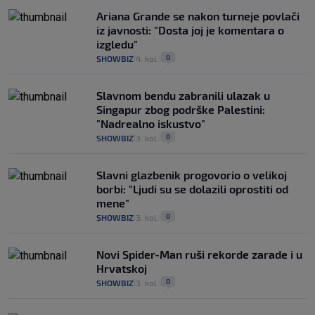
Ariana Grande se nakon turneje povlači
iz javnosti: "Dosta joj je komentara o
izgledu"
0
SHOWBIZ
4. kol.
|
|
Slavnom bendu zabranili ulazak u
Singapur zbog podrške Palestini:
"Nadrealno iskustvo"
0
SHOWBIZ
3. kol.
|
|
Slavni glazbenik progovorio o velikoj
borbi: "Ljudi su se dolazili oprostiti od
mene"
0
SHOWBIZ
3. kol.
|
|
Novi Spider-Man ruši rekorde zarade i u
Hrvatskoj
0
SHOWBIZ
3. kol.
|
|