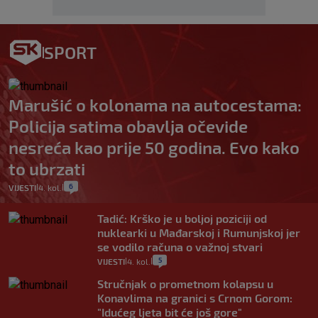
SPORT
Marušić o kolonama na autocestama:
Policija satima obavlja očevide
nesreća kao prije 50 godina. Evo kako
to ubrzati
6
VIJESTI
4. kol.
|
|
Tadić: Krško je u boljoj poziciji od
nuklearki u Mađarskoj i Rumunjskoj jer
se vodilo računa o važnoj stvari
5
VIJESTI
4. kol.
|
|
Stručnjak o prometnom kolapsu u
Konavlima na granici s Crnom Gorom:
"Idućeg ljeta bit će još gore"