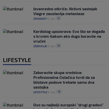
Izvanredno otkriće: Aktivni sastojak
Viagre zaustavlja metastaze
2
ZNANOST
6. kol.
|
|
Kardiolog upozorava: Evo što se događa
s krvnim tlakom ako dugo boravite na
vrućini
0
ZDRAVLJE
5. kol.
|
|
LIFESTYLE
Zaboravite skupa sredstva:
Profesionalna čistačica tvrdi da za
blistave podove trebate samo dva
sastojka
0
LIFESTYLE
6. kol.
|
|
Ovo su najbolji europski "drugi gradovi"