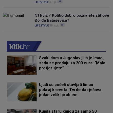
0
LIFESTYLE
1. lip.
|
|
N1 kviz / Koliko dobro poznajete stihove
Đorđa Balaševića?
11
LIFESTYLE
18. svi.
|
|
Svaki dom u Jugoslaviji ih je imao,
sada se prodaju za 200 eura: "Malo
pretjerujete"
Ljudi su počeli stavljati limun
pokraj kreveta: Tvrde da rješava
jedan veliki problem
Kupila staru knjigu za samo 50