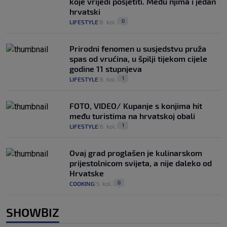
koje vrijedi posjetiti. Među njima i jedan
hrvatski
0
LIFESTYLE
6. kol.
|
|
Prirodni fenomen u susjedstvu pruža
spas od vrućina, u špilji tijekom cijele
godine 11 stupnjeva
1
LIFESTYLE
6. kol.
|
|
FOTO, VIDEO/ Kupanje s konjima hit
među turistima na hrvatskoj obali
1
LIFESTYLE
6. kol.
|
|
Ovaj grad proglašen je kulinarskom
prijestolnicom svijeta, a nije daleko od
Hrvatske
0
COOKING
5. kol.
|
|
SHOWBIZ