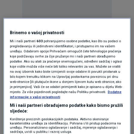
Brinemo o vašoj privatnosti
Oglas
Mi i naši partneri
603
pohranjujemo osobne podatke, kao što su podaci o
pregledavanju ili jedinstveni identifikatori, i pristupamo im na vašem
uređaju. Odabirom opcije Prihvaćam omogućit ćete tehnologije praćenja
koje podržavaju svrhe za čije pružanje mi i naši partneri obrađujemo
podatke. Ako su alati za praćenje onemogućeni, određeni sadržaj i oglasi
koje vidite možda više neće biti toliko relevantni za vas. Možete se vratiti
na ovaj izbornik kako biste izmijenili svoje odabire ili povukli pristanak u
bilo kojem trenutku klikom na Upravljaj postavkama poveznicu pri dnu
KAKVO JE TVOJE MIŠLJENJE O OVOME?
web-stranice [ili plutajuće ikone u donjem lijevom kutu web stranice, ako
je primjenjivo]. Vaši će se odabiri primijeniti kako je opisano u dijelu Web-
Pridruži se raspravi ili pročitaj komentare
mjesto. Za više pojedinosti pogledajte našu Politiku privatnosti.
Dodatne
informacije o vašoj privatnosti
Mi i naši partneri obrađujemo podatke kako bismo pružili
Pošalji komentar
sljedeće:
Korištenje preciznih geolokacijskih podataka. Aktivno skeniranje
karakteristika uređaja za identifikaciju. Pohrana i/ili pristup podacima na
Pročitaj komentare (
2
)
uređaju. Personalizirano oglašavanje i sadržaj, mjerenje oglašavanja i
sadržaja, uvidi u publiku i razvoj usluga.