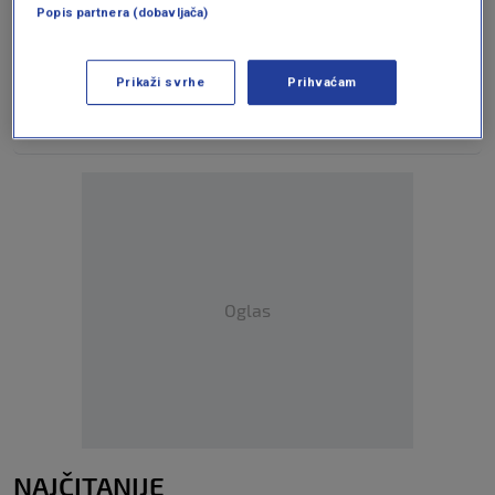
Popis partnera (dobavljača)
Pratite nas na društvenim mrežama
Prikaži svrhe
Prihvaćam
Oglas
NAJČITANIJE