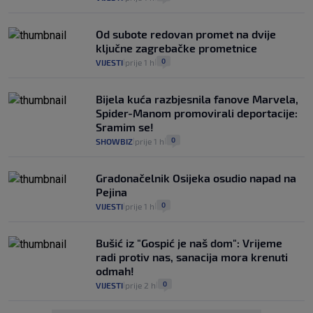
Od subote redovan promet na dvije
ključne zagrebačke prometnice
0
VIJESTI
prije 1 h
|
|
Bijela kuća razbjesnila fanove Marvela,
Spider-Manom promovirali deportacije:
Sramim se!
0
SHOWBIZ
prije 1 h
|
|
Gradonačelnik Osijeka osudio napad na
Pejina
0
VIJESTI
prije 1 h
|
|
Bušić iz "Gospić je naš dom": Vrijeme
radi protiv nas, sanacija mora krenuti
odmah!
0
VIJESTI
prije 2 h
|
|