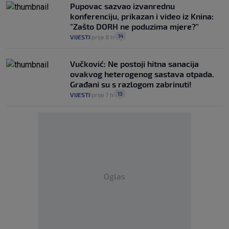
Pupovac sazvao izvanrednu
konferenciju, prikazan i video iz Knina:
"Zašto DORH ne poduzima mjere?"
14
VIJESTI
prije 8 h
|
|
Vučković: Ne postoji hitna sanacija
ovakvog heterogenog sastava otpada.
Građani su s razlogom zabrinuti!
13
VIJESTI
prije 7 h
|
|
Oglas