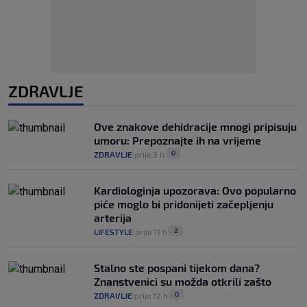
ZDRAVLJE
Ove znakove dehidracije mnogi pripisuju
umoru: Prepoznajte ih na vrijeme
0
ZDRAVLJE
prije 3 h
|
|
Kardiologinja upozorava: Ovo popularno
piće moglo bi pridonijeti začepljenju
arterija
2
LIFESTYLE
prije 11 h
|
|
Stalno ste pospani tijekom dana?
Znanstvenici su možda otkrili zašto
0
ZDRAVLJE
prije 12 h
|
|