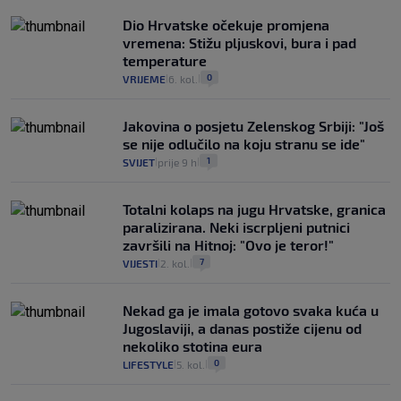
Dio Hrvatske očekuje promjena
vremena: Stižu pljuskovi, bura i pad
temperature
0
VRIJEME
6. kol.
|
|
Jakovina o posjetu Zelenskog Srbiji: "Još
se nije odlučilo na koju stranu se ide"
1
SVIJET
prije 9 h
|
|
Totalni kolaps na jugu Hrvatske, granica
paralizirana. Neki iscrpljeni putnici
završili na Hitnoj: "Ovo je teror!"
7
VIJESTI
2. kol.
|
|
Nekad ga je imala gotovo svaka kuća u
Jugoslaviji, a danas postiže cijenu od
nekoliko stotina eura
0
LIFESTYLE
5. kol.
|
|