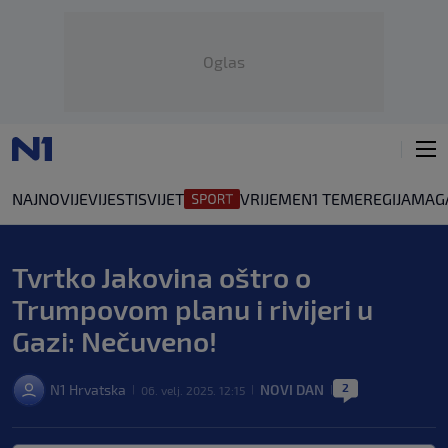
Oglas
NAJNOVIJE
VIJESTI
SVIJET
VRIJEME
N1 TEME
REGIJA
MAG
Tvrtko Jakovina oštro o
Trumpovom planu i rivijeri u
Gazi: Nečuveno!
2
N1 Hrvatska
NOVI DAN
06. velj. 2025. 12:15
|
|
|