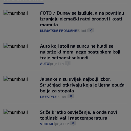
FOTO / Dunav se isušuje, a na površinu
izranjaju njemački ratni brodovi i kosti
mamuta
2
KLIMATSKE PROMJENE
5. kol.
|
|
Auto koji stoji na suncu ne hladi se
najbrže klimom, nego postupkom koji
traje petnaest sekundi
0
AUTO
prije 11 h
|
|
Japanke nisu uvijek najbolji izbor:
Stručnjaci otkrivaju koja je ljetna obuća
bolja za stopala
0
LIFESTYLE
6. kol.
|
|
Stiže kratko osvježenje, a onda novi
toplinski val i rast temperatura
0
VRIJEME
prije 12 h
|
|