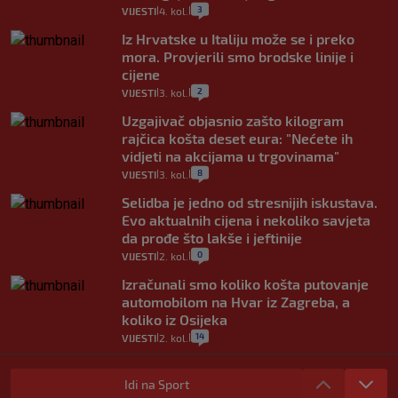
3
VIJESTI
4. kol.
|
|
Iz Hrvatske u Italiju može se i preko
mora. Provjerili smo brodske linije i
cijene
2
VIJESTI
3. kol.
|
|
Uzgajivač objasnio zašto kilogram
rajčica košta deset eura: "Nećete ih
vidjeti na akcijama u trgovinama"
8
VIJESTI
3. kol.
|
|
Selidba je jedno od stresnijih iskustava.
Evo aktualnih cijena i nekoliko savjeta
da prođe što lakše i jeftinije
0
VIJESTI
2. kol.
|
|
Izračunali smo koliko košta putovanje
automobilom na Hvar iz Zagreba, a
koliko iz Osijeka
14
VIJESTI
2. kol.
|
|
"Kći je otišla na more, a zaboravila
zdravstvenu iskaznicu". Kakva su prava
Idi na Sport