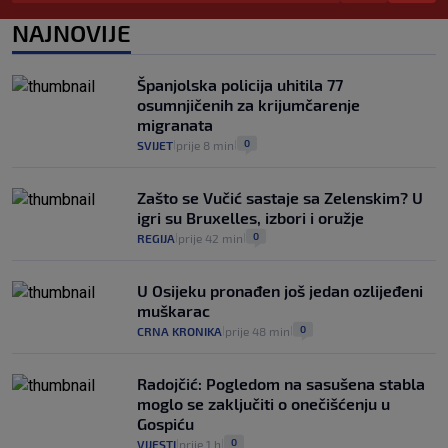
pacijenata izvan mjesta prebivališta?
1
VIJESTI
1. kol.
NAJNOVIJE
|
|
Kako spriječiti nasilje? "Tako da glavni
junaci naših priča budu oni koji pomažu,
Španjolska policija uhitila 77
a ne oni koji su pobijedili nekoga"
osumnjičenih za krijumčarenje
2
VIJESTI
30. srp.
|
|
migranata
0
SVIJET
prije 8 min
|
|
Zašto se Vučić sastaje sa Zelenskim? U
igri su Bruxelles, izbori i oružje
0
REGIJA
prije 42 min
|
|
U Osijeku pronađen još jedan ozlijeđeni
muškarac
0
CRNA KRONIKA
prije 48 min
|
|
Radojčić: Pogledom na sasušena stabla
moglo se zaključiti o onečišćenju u
Gospiću
0
VIJESTI
prije 1 h
|
|