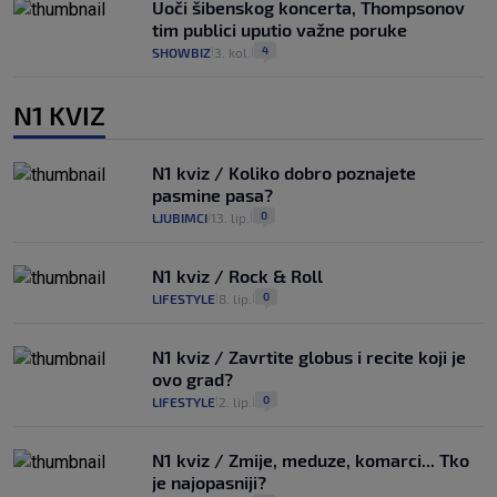
Uoči šibenskog koncerta, Thompsonov
tim publici uputio važne poruke
4
SHOWBIZ
3. kol.
|
|
N1 KVIZ
N1 kviz / Koliko dobro poznajete
pasmine pasa?
0
LJUBIMCI
13. lip.
|
|
N1 kviz / Rock & Roll
0
LIFESTYLE
8. lip.
|
|
N1 kviz / Zavrtite globus i recite koji je
ovo grad?
0
LIFESTYLE
2. lip.
|
|
N1 kviz / Zmije, meduze, komarci... Tko
je najopasniji?