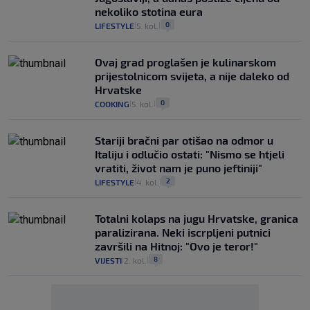
nekoliko stotina eura
0
LIFESTYLE
5. kol.
|
|
Ovaj grad proglašen je kulinarskom
prijestolnicom svijeta, a nije daleko od
Hrvatske
0
COOKING
5. kol.
|
|
Stariji bračni par otišao na odmor u
Italiju i odlučio ostati: "Nismo se htjeli
vratiti, život nam je puno jeftiniji"
2
LIFESTYLE
4. kol.
|
|
Totalni kolaps na jugu Hrvatske, granica
paralizirana. Neki iscrpljeni putnici
završili na Hitnoj: "Ovo je teror!"
8
VIJESTI
2. kol.
|
|