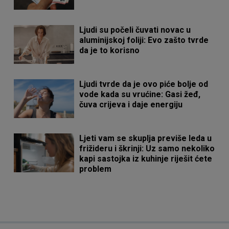
Ljudi su počeli čuvati novac u
aluminijskoj foliji: Evo zašto tvrde
da je to korisno
Ljudi tvrde da je ovo piće bolje od
vode kada su vrućine: Gasi žeđ,
čuva crijeva i daje energiju
Ljeti vam se skuplja previše leda u
frižideru i škrinji: Uz samo nekoliko
kapi sastojka iz kuhinje riješit ćete
problem