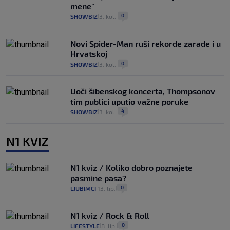
mene"
0
SHOWBIZ
3. kol.
|
|
Novi Spider-Man ruši rekorde zarade i u
Hrvatskoj
0
SHOWBIZ
3. kol.
|
|
Uoči šibenskog koncerta, Thompsonov
tim publici uputio važne poruke
4
SHOWBIZ
3. kol.
|
|
N1 KVIZ
N1 kviz / Koliko dobro poznajete
pasmine pasa?
0
LJUBIMCI
13. lip.
|
|
N1 kviz / Rock & Roll
0
LIFESTYLE
8. lip.
|
|