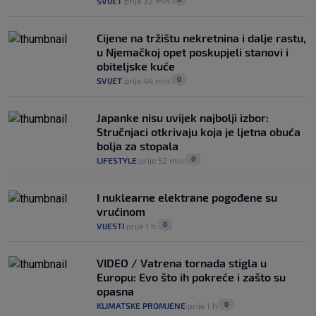
SVIJET
prije 32 min
|
|
Cijene na tržištu nekretnina i dalje rastu,
u Njemačkoj opet poskupjeli stanovi i
obiteljske kuće
0
SVIJET
prije 44 min
|
|
Japanke nisu uvijek najbolji izbor:
Stručnjaci otkrivaju koja je ljetna obuća
bolja za stopala
0
LIFESTYLE
prije 52 min
|
|
I nuklearne elektrane pogođene su
vrućinom
0
VIJESTI
prije 1 h
|
|
VIDEO / Vatrena tornada stigla u
Europu: Evo što ih pokreće i zašto su
opasna
0
KLIMATSKE PROMJENE
prije 1 h
|
|