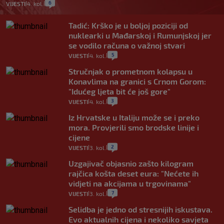
6
VIJESTI
4. kol.
|
|
Tadić: Krško je u boljoj poziciji od
nuklearki u Mađarskoj i Rumunjskoj jer
se vodilo računa o važnoj stvari
5
VIJESTI
4. kol.
|
|
Stručnjak o prometnom kolapsu u
Konavlima na granici s Crnom Gorom:
"Idućeg ljeta bit će još gore"
3
VIJESTI
4. kol.
|
|
Iz Hrvatske u Italiju može se i preko
mora. Provjerili smo brodske linije i
cijene
2
VIJESTI
3. kol.
|
|
Uzgajivač objasnio zašto kilogram
rajčica košta deset eura: "Nećete ih
vidjeti na akcijama u trgovinama"
7
VIJESTI
3. kol.
|
|
Selidba je jedno od stresnijih iskustava.
Evo aktualnih cijena i nekoliko savjeta