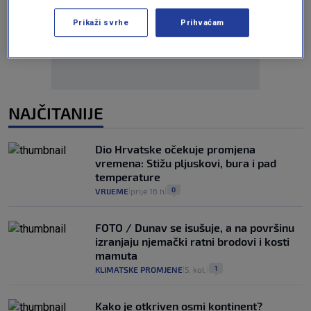
Oglas
Prikaži svrhe
Prihvaćam
NAJČITANIJE
Dio Hrvatske očekuje promjena
vremena: Stižu pljuskovi, bura i pad
temperature
0
VRIJEME
prije 16 h
|
|
FOTO / Dunav se isušuje, a na površinu
izranjaju njemački ratni brodovi i kosti
mamuta
1
KLIMATSKE PROMJENE
5. kol.
|
|
Kako je otkriven osmi kontinent?