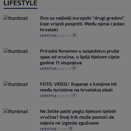
LIFESTYLE
Ovo su najbolji europski "drugi gradovi"
koje vrijedi posjetiti. Među njima i jedan
hrvatski
0
LIFESTYLE
prije 4 h
|
|
Prirodni fenomen u susjedstvu pruža
spas od vrućina, u špilji tijekom cijele
godine 11 stupnjeva
0
LIFESTYLE
prije 5 h
|
|
FOTO, VIDEO/ Kupanje s konjima hit
među turistima na hrvatskoj obali
1
LIFESTYLE
prije 5 h
|
|
Ne želite paliti peglu tijekom ljetnih
vrućina? Ovaj trik može pomoći da
odjeća ne izgleda zgužvano
0
LIFESTYLE
5. kol.
|
|