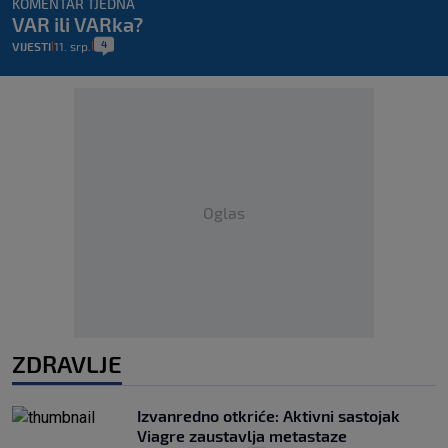
KOMENTAR TJEDNA
VAR ili VARka?
4
VIJESTI
11. srp.
|
|
Oglas
ZDRAVLJE
Izvanredno otkriće: Aktivni sastojak
Viagre zaustavlja metastaze