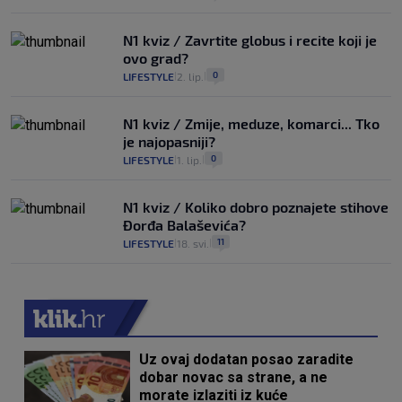
N1 kviz / Zavrtite globus i recite koji je
ovo grad?
0
LIFESTYLE
2. lip.
|
|
N1 kviz / Zmije, meduze, komarci... Tko
je najopasniji?
0
LIFESTYLE
1. lip.
|
|
N1 kviz / Koliko dobro poznajete stihove
Đorđa Balaševića?
11
LIFESTYLE
18. svi.
|
|
Uz ovaj dodatan posao zaradite
dobar novac sa strane, a ne
morate izlaziti iz kuće