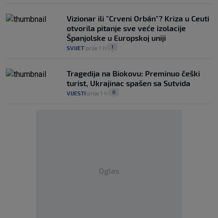
Vizionar ili "Crveni Orbán"? Kriza u Ceuti
otvorila pitanje sve veće izolacije
Španjolske u Europskoj uniji
1
SVIJET
prije 1 h
|
|
Tragedija na Biokovu: Preminuo češki
turist, Ukrajinac spašen sa Sutvida
0
VIJESTI
prije 1 h
|
|
Oglas