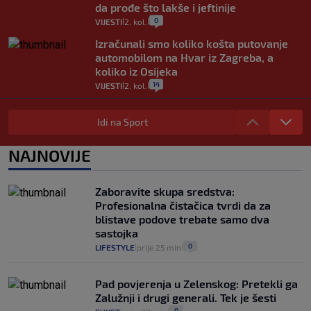
da prođe što lakše i jeftinije
0
VIJESTI
2. kol.
|
|
Izračunali smo koliko košta putovanje
automobilom na Hvar iz Zagreba, a
koliko iz Osijeka
14
VIJESTI
2. kol.
|
|
"Kći je otišla na more, a zaboravila
zdravstvenu iskaznicu". Kakva su prava
Idi na Sport
pacijenata izvan mjesta prebivališta?
1
VIJESTI
1. kol.
NAJNOVIJE
|
|
Provjerili smo "što ćemo onda" ako
Plenković na 15 dana ukine mjere: "Ne bi
Zaboravite skupa sredstva:
se dogodilo ništa. Vlada se zaljubila u te
Profesionalna čistačica tvrdi da za
intervencije"
blistave podove trebate samo dva
25
VIJESTI
30. srp.
|
|
sastojka
0
LIFESTYLE
prije 25 min
|
|
Pad povjerenja u Zelenskog: Pretekli ga
Zalužnji i drugi generali. Tek je šesti
0