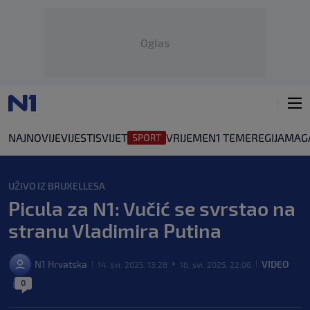
Oglas
NAJNOVIJE
VIJESTI
SVIJET
VRIJEME
N1 TEME
REGIJA
MAG
UŽIVO IZ BRUXELLESA
Picula za N1: Vučić se svrstao na
stranu Vladimira Putina
N1 Hrvatska
VIDEO
14. svi. 2025. 13:28
16. svi. 2025. 22:06
|
>
|
0
|