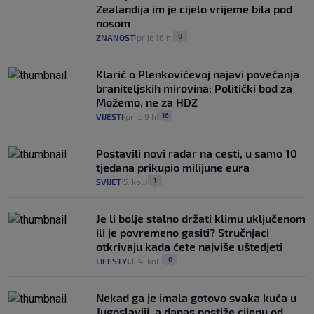
Zealandija im je cijelo vrijeme bila pod
nosom
0
ZNANOST
prije 16 h
|
|
Klarić o Plenkovićevoj najavi povećanja
braniteljskih mirovina: Politički bod za
Možemo, ne za HDZ
16
VIJESTI
prije 9 h
|
|
Postavili novi radar na cesti, u samo 10
tjedana prikupio milijune eura
1
SVIJET
5. kol.
|
|
Je li bolje stalno držati klimu uključenom
ili je povremeno gasiti? Stručnjaci
otkrivaju kada ćete najviše uštedjeti
0
LIFESTYLE
4. kol.
|
|
Nekad ga je imala gotovo svaka kuća u
Jugoslaviji, a danas postiže cijenu od