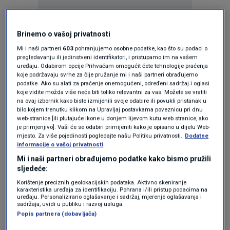
KAKVO JE TVOJE MIŠLJENJE O OVOME?
Brinemo o vašoj privatnosti
Pridruži se raspravi ili pročitaj komentare
Mi i naši partneri
603
pohranjujemo osobne podatke, kao što su podaci o
pregledavanju ili jedinstveni identifikatori, i pristupamo im na vašem
uređaju. Odabirom opcije Prihvaćam omogućit ćete tehnologije praćenja
Budi prvi koji će ostaviti komentar
koje podržavaju svrhe za čije pružanje mi i naši partneri obrađujemo
podatke. Ako su alati za praćenje onemogućeni, određeni sadržaj i oglasi
koje vidite možda više neće biti toliko relevantni za vas. Možete se vratiti
na ovaj izbornik kako biste izmijenili svoje odabire ili povukli pristanak u
bilo kojem trenutku klikom na Upravljaj postavkama poveznicu pri dnu
Pratite nas na društvenim mrežama
web-stranice [ili plutajuće ikone u donjem lijevom kutu web stranice, ako
je primjenjivo]. Vaši će se odabiri primijeniti kako je opisano u dijelu Web-
mjesto. Za više pojedinosti pogledajte našu Politiku privatnosti.
Dodatne
informacije o vašoj privatnosti
Mi i naši partneri obrađujemo podatke kako bismo pružili
sljedeće:
Korištenje preciznih geolokacijskih podataka. Aktivno skeniranje
karakteristika uređaja za identifikaciju. Pohrana i/ili pristup podacima na
uređaju. Personalizirano oglašavanje i sadržaj, mjerenje oglašavanja i
sadržaja, uvidi u publiku i razvoj usluga.
Popis partnera (dobavljača)