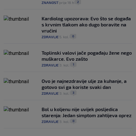
2
ZNANOST
prije 16 h
|
|
Kardiolog upozorava: Evo što se događa
s krvnim tlakom ako dugo boravite na
vrućini
0
ZDRAVLJE
5. kol.
|
|
Toplinski valovi jače pogađaju žene nego
muškarce. Evo zašto
1
ZDRAVLJE
3. kol.
|
|
Ovo je najnezdravije ulje za kuhanje, a
gotovo svi ga koriste svaki dan
3
ZDRAVLJE
3. kol.
|
|
Bol u koljenu nije uvijek posljedica
starenja: Jedan simptom zahtijeva oprez
0
ZDRAVLJE
3. kol.
|
|