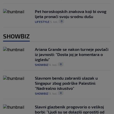
Pet horoskopskih znakova koji bi ovog
ljeta pronaći svoju srodnu dušu
0
LIFESTYLE
5. kol.
|
|
SHOWBIZ
Ariana Grande se nakon turneje povlači
iz javnosti: "Dosta joj je komentara o
izgledu"
0
SHOWBIZ
4. kol.
|
|
Slavnom bendu zabranili ulazak u
Singapur zbog podrške Palestini:
"Nadrealno iskustvo"
0
SHOWBIZ
3. kol.
|
|
Slavni glazbenik progovorio o velikoj
borbi: "Ljudi su se dolazili oprostiti od