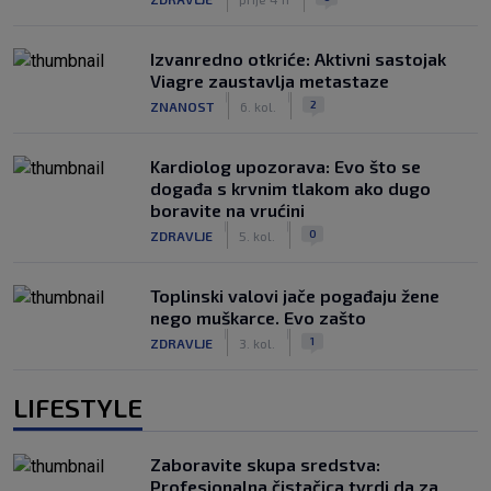
Izvanredno otkriće: Aktivni sastojak
Viagre zaustavlja metastaze
|
|
2
ZNANOST
6. kol.
Kardiolog upozorava: Evo što se
događa s krvnim tlakom ako dugo
boravite na vrućini
|
|
0
ZDRAVLJE
5. kol.
Toplinski valovi jače pogađaju žene
nego muškarce. Evo zašto
|
|
1
ZDRAVLJE
3. kol.
LIFESTYLE
Zaboravite skupa sredstva:
Profesionalna čistačica tvrdi da za