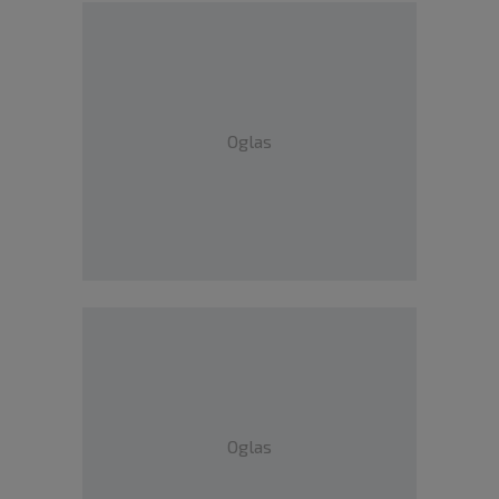
Oglas
Oglas