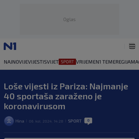
Oglas
NAJNOVIJE
VIJESTI
SVIJET
VRIJEME
N1 TEME
REGIJA
MA
Loše vijesti iz Pariza: Najmanje
40 sportaša zaraženo je
koronavirusom
0
Hina
SPORT
06. kol. 2024. 14:28
|
|
|