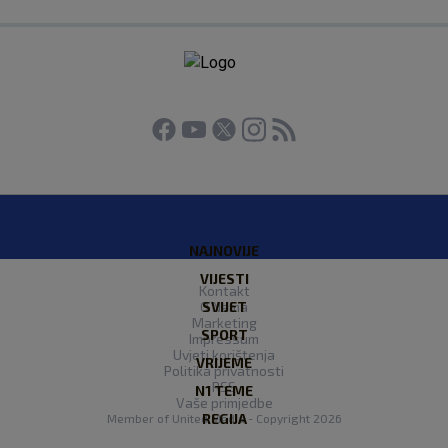
NAJNOVIJE
VIJESTI
Kontakt
O Nama
SVIJET
Marketing
SPORT
Impressum
Uvjeti korištenja
VRIJEME
Politika privatnosti
RSS
N1 TEME
Vaše primjedbe
REGIJA
Member of
United Media
- Copyright 2026