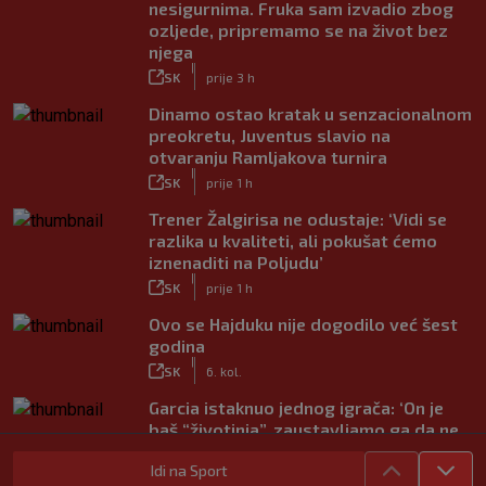
nesigurnima. Fruka sam izvadio zbog
ozljede, pripremamo se na život bez
njega
|
SK
prije 3 h
Dinamo ostao kratak u senzacionalnom
preokretu, Juventus slavio na
otvaranju Ramljakova turnira
|
SK
prije 1 h
Trener Žalgirisa ne odustaje: ‘Vidi se
razlika u kvaliteti, ali pokušat ćemo
iznenaditi na Poljudu’
|
SK
prije 1 h
Ovo se Hajduku nije dogodilo već šest
godina
|
SK
6. kol.
Garcia istaknuo jednog igrača: ‘On je
baš “životinja”, zaustavljamo ga da ne
trenira tako’
Idi na Sport
|
SK
6. kol.