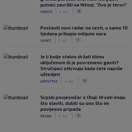
putnici završili na Hitnoj: "Ovo je teror!"
|
|
8
VIJESTI
2. kol.
Postavili novi radar na cesti, u samo 10
tjedana prikupio milijune eura
|
|
1
SVIJET
5. kol.
Je li bolje stalno držati klimu
uključenom ili je povremeno gasiti?
Stručnjaci otkrivaju kada ćete najviše
uštedjeti
|
|
0
LIFESTYLE
4. kol.
Srpski povjesničar o Oluji: Hrvati imaju
što slaviti, dobili su ono što im
povijesno pripada
|
|
4
REGIJA
6. kol.