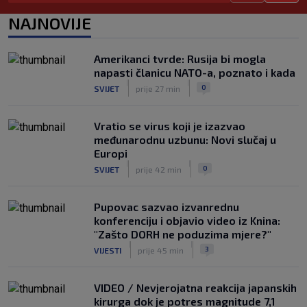
Junak riječke pobjede priznao: ‘Nisam
NAJNOVIJE
zadovoljan, trebalo je biti barem dva
razlike’
|
Amerikanci tvrde: Rusija bi mogla
SK
6. kol.
napasti članicu NATO-a, poznato i kada
Pajaziti: Pokušat ćemo biti bolji protiv
|
|
0
SVIJET
prije 27 min
Istre
|
SK
6. kol.
Vratio se virus koji je izazvao
međunarodnu uzbunu: Novi slučaj u
Europi
|
|
0
SVIJET
prije 42 min
Pupovac sazvao izvanrednu
konferenciju i objavio video iz Knina:
"Zašto DORH ne poduzima mjere?"
|
|
3
VIJESTI
prije 45 min
VIDEO / Nevjerojatna reakcija japanskih
kirurga dok je potres magnitude 7,1