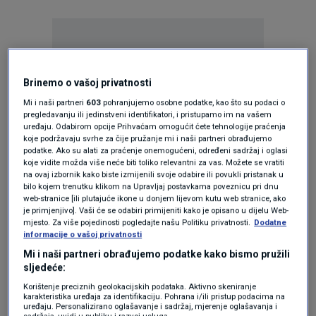
Brinemo o vašoj privatnosti
Mi i naši partneri
603
pohranjujemo osobne podatke, kao što su podaci o
Oglas
pregledavanju ili jedinstveni identifikatori, i pristupamo im na vašem
uređaju. Odabirom opcije Prihvaćam omogućit ćete tehnologije praćenja
koje podržavaju svrhe za čije pružanje mi i naši partneri obrađujemo
podatke. Ako su alati za praćenje onemogućeni, određeni sadržaj i oglasi
koje vidite možda više neće biti toliko relevantni za vas. Možete se vratiti
na ovaj izbornik kako biste izmijenili svoje odabire ili povukli pristanak u
bilo kojem trenutku klikom na Upravljaj postavkama poveznicu pri dnu
web-stranice [ili plutajuće ikone u donjem lijevom kutu web stranice, ako
je primjenjivo]. Vaši će se odabiri primijeniti kako je opisano u dijelu Web-
mjesto. Za više pojedinosti pogledajte našu Politiku privatnosti.
Dodatne
informacije o vašoj privatnosti
Mi i naši partneri obrađujemo podatke kako bismo pružili
sljedeće:
Oglas
Korištenje preciznih geolokacijskih podataka. Aktivno skeniranje
karakteristika uređaja za identifikaciju. Pohrana i/ili pristup podacima na
uređaju. Personalizirano oglašavanje i sadržaj, mjerenje oglašavanja i
sadržaja, uvidi u publiku i razvoj usluga.