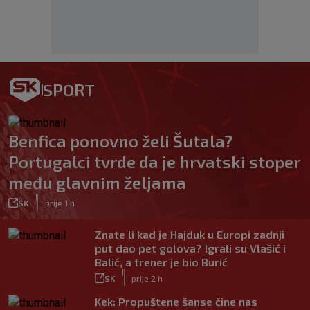
SPORT
Benfica ponovno želi Šutala?
Portugalci tvrde da je hrvatski stoper
među glavnim željama
|
SK
prije 1 h
Znate li kad je Hajduk u Europi zadnji
put dao pet golova? Igrali su Vlašić i
Balić, a trener je bio Burić
|
SK
prije 2 h
Kek: Propuštene šanse čine nas