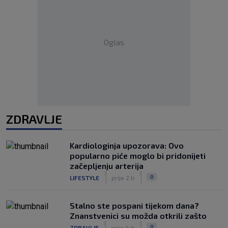
Oglas
ZDRAVLJE
Kardiologinja upozorava: Ovo
popularno piće moglo bi pridonijeti
začepljenju arterija
|
|
0
LIFESTYLE
prije 2 h
Stalno ste pospani tijekom dana?
Znanstvenici su možda otkrili zašto
|
|
0
ZDRAVLJE
prije 4 h