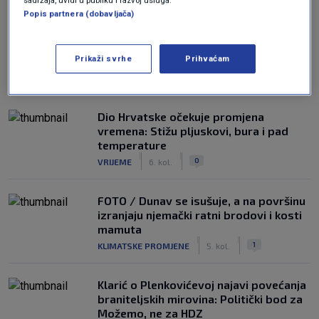
Popis partnera (dobavljača)
Prikaži svrhe
Prihvaćam
NAJČITANIJE
Dio Hrvatske očekuje promjena
vremena: Stižu pljuskovi, bura i pad
temperature
|
|
0
VRIJEME
6. kol.
FOTO / Dunav se isušuje, a na površinu
izranjaju njemački ratni brodovi i kosti
mamuta
|
|
1
KLIMATSKE PROMJENE
5. kol.
Klarić o Plenkovićevoj najavi povećanja
braniteljskih mirovina: Politički bod za
Možemo, ne za HDZ