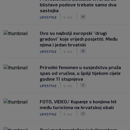
blistave podove trebate samo dva
sastojka
|
|
0
LIFESTYLE
6. kol.
Ovo su najbolji europski "drugi
gradovi" koje vrijedi posjetiti. Među
njima i jedan hrvatski
|
|
0
LIFESTYLE
6. kol.
Prirodni fenomen u susjedstvu pruža
spas od vrućina, u špilji tijekom cijele
godine 11 stupnjeva
|
|
1
LIFESTYLE
6. kol.
FOTO, VIDEO/ Kupanje s konjima hit
među turistima na hrvatskoj obali
|
|
1
LIFESTYLE
6. kol.
Ovaj grad proglašen je kulinarskom