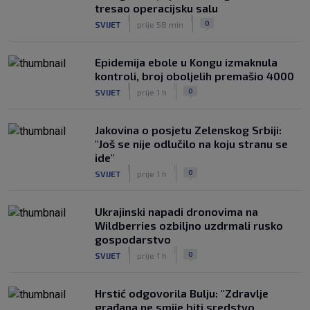
tresao operacijsku salu
|
|
0
SVIJET
prije 58 min
Epidemija ebole u Kongu izmaknula
kontroli, broj oboljelih premašio 4000
|
|
0
SVIJET
prije 1 h
Jakovina o posjetu Zelenskog Srbiji:
"Još se nije odlučilo na koju stranu se
ide"
|
|
0
SVIJET
prije 1 h
Ukrajinski napadi dronovima na
Wildberries ozbiljno uzdrmali rusko
gospodarstvo
|
|
0
SVIJET
prije 1 h
Hrstić odgovorila Bulju: "Zdravlje
građana ne smije biti sredstvo