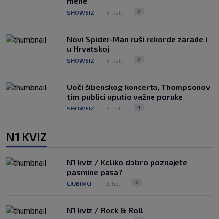
mene"
|
|
0
SHOWBIZ
3. kol.
Novi Spider-Man ruši rekorde zarade i
u Hrvatskoj
|
|
0
SHOWBIZ
3. kol.
Uoči šibenskog koncerta, Thompsonov
tim publici uputio važne poruke
|
|
4
SHOWBIZ
3. kol.
N1 KVIZ
N1 kviz / Koliko dobro poznajete
pasmine pasa?
|
|
0
LJUBIMCI
13. lip.
N1 kviz / Rock & Roll
|
|