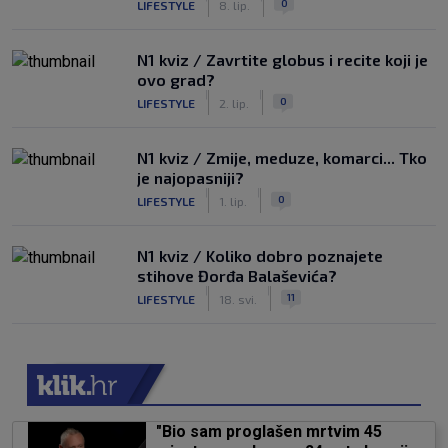
0
LIFESTYLE
8. lip.
N1 kviz / Zavrtite globus i recite koji je
ovo grad?
|
|
0
LIFESTYLE
2. lip.
N1 kviz / Zmije, meduze, komarci... Tko
je najopasniji?
|
|
0
LIFESTYLE
1. lip.
N1 kviz / Koliko dobro poznajete
stihove Đorđa Balaševića?
|
|
11
LIFESTYLE
18. svi.
"Bio sam proglašen mrtvim 45