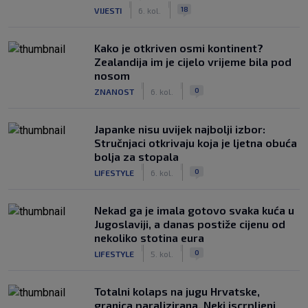
|
|
18
VIJESTI
6. kol.
Kako je otkriven osmi kontinent?
Zealandija im je cijelo vrijeme bila pod
nosom
|
|
0
ZNANOST
6. kol.
Japanke nisu uvijek najbolji izbor:
Stručnjaci otkrivaju koja je ljetna obuća
bolja za stopala
|
|
0
LIFESTYLE
6. kol.
Nekad ga je imala gotovo svaka kuća u
Jugoslaviji, a danas postiže cijenu od
nekoliko stotina eura
|
|
0
LIFESTYLE
5. kol.
Totalni kolaps na jugu Hrvatske,
granica paralizirana. Neki iscrpljeni