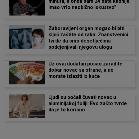
minuta, a onda sam 24 sata kasnije
imao vrlo neobično iskustvo"
Zaboravljeni organ mogao bi biti
ključ zaštite od raka: Znanstvenici
tvrde da smo desetljećima
podcjenjivali njegovu ulogu
Uz ovaj dodatan posao zaradite
dobar novac sa strane, a ne
morate izlaziti iz kuće
Ljudi su počeli čuvati novac u
aluminijskoj foliji: Evo zašto tvrde
da je to korisno