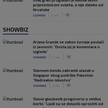
prijestolnicom svijeta, a nije daleko od
Hrvatske
|
|
0
COOKING
5. kol.
SHOWBIZ
Ariana Grande se nakon turneje povlači
iz javnosti: "Dosta joj je komentara o
izgledu"
|
|
0
SHOWBIZ
4. kol.
Slavnom bendu zabranili ulazak u
Singapur zbog podrške Palestini:
"Nadrealno iskustvo"
|
|
0
SHOWBIZ
3. kol.
Slavni glazbenik progovorio o velikoj
borbi: "Ljudi su se dolazili oprostiti od