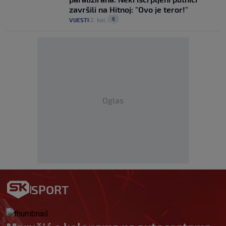
završili na Hitnoj: "Ovo je teror!"
6
VIJESTI
2. kol.
|
|
Oglas
SPORT