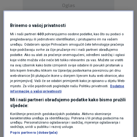
Oglas
Brinemo o vašoj privatnosti
Mi i naši partneri
603
pohranjujemo osobne podatke, kao što su podaci o
pregledavanju ili jedinstveni identifikatori, i pristupamo im na vašem
uređaju. Odabirom opcije Prihvaćam omogućit ćete tehnologije praćenja
koje podržavaju svrhe za čije pružanje mi i naši partneri obrađujemo
KAKVO JE TVOJE MIŠLJENJE O OVOME?
podatke. Ako su alati za praćenje onemogućeni, određeni sadržaj i oglasi
koje vidite možda više neće biti toliko relevantni za vas. Možete se vratiti
Pridruži se raspravi ili pročitaj komentare
na ovaj izbornik kako biste izmijenili svoje odabire ili povukli pristanak u
bilo kojem trenutku klikom na Upravljaj postavkama poveznicu pri dnu
web-stranice [ili plutajuće ikone u donjem lijevom kutu web stranice, ako
Budi prvi koji će ostaviti komentar
je primjenjivo]. Vaši će se odabiri primijeniti kako je opisano u dijelu Web-
mjesto. Za više pojedinosti pogledajte našu Politiku privatnosti.
Dodatne
informacije o vašoj privatnosti
Mi i naši partneri obrađujemo podatke kako bismo pružili
Pratite nas na društvenim mrežama
sljedeće:
Korištenje preciznih geolokacijskih podataka. Aktivno skeniranje
karakteristika uređaja za identifikaciju. Pohrana i/ili pristup podacima na
uređaju. Personalizirano oglašavanje i sadržaj, mjerenje oglašavanja i
sadržaja, uvidi u publiku i razvoj usluga.
Popis partnera (dobavljača)