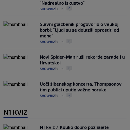
"Nadrealno iskustvo"
0
SHOWBIZ
3. kol.
|
|
Slavni glazbenik progovorio o velikoj
borbi: "Ljudi su se dolazili oprostiti od
mene"
0
SHOWBIZ
3. kol.
|
|
Novi Spider-Man ruši rekorde zarade i u
Hrvatskoj
0
SHOWBIZ
3. kol.
|
|
Uoči šibenskog koncerta, Thompsonov
tim publici uputio važne poruke
4
SHOWBIZ
3. kol.
|
|
N1 KVIZ
N1 kviz / Koliko dobro poznajete