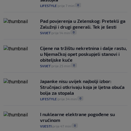
0
LIFESTYLE
prije 7 min
|
|
Pad povjerenja u Zelenskog: Pretekli ga
Zalužnji i drugi generali. Tek je šesti
0
SVIJET
prije 14 min
|
|
Cijene na tržištu nekretnina i dalje rastu,
u Njemačkoj opet poskupjeli stanovi i
obiteljske kuće
0
SVIJET
prije 25 min
|
|
Japanke nisu uvijek najbolji izbor:
Stručnjaci otkrivaju koja je ljetna obuća
bolja za stopala
0
LIFESTYLE
prije 34 min
|
|
I nuklearne elektrane pogođene su
vrućinom
0
VIJESTI
prije 47 min
|
|