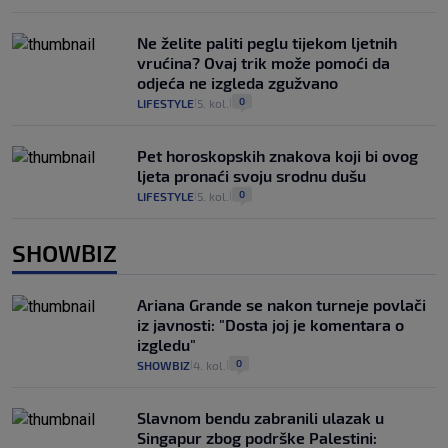
Ne želite paliti peglu tijekom ljetnih
vrućina? Ovaj trik može pomoći da
odjeća ne izgleda zgužvano
0
LIFESTYLE
5. kol.
|
|
Pet horoskopskih znakova koji bi ovog
ljeta pronaći svoju srodnu dušu
0
LIFESTYLE
5. kol.
|
|
SHOWBIZ
Ariana Grande se nakon turneje povlači
iz javnosti: "Dosta joj je komentara o
izgledu"
0
SHOWBIZ
4. kol.
|
|
Slavnom bendu zabranili ulazak u
Singapur zbog podrške Palestini: