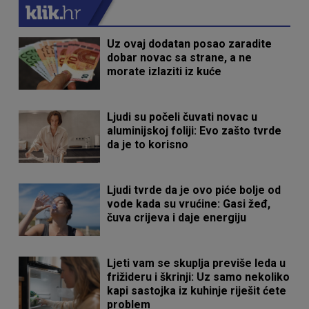
Uz ovaj dodatan posao zaradite
dobar novac sa strane, a ne
morate izlaziti iz kuće
Ljudi su počeli čuvati novac u
aluminijskoj foliji: Evo zašto tvrde
da je to korisno
Ljudi tvrde da je ovo piće bolje od
vode kada su vrućine: Gasi žeđ,
čuva crijeva i daje energiju
Ljeti vam se skuplja previše leda u
frižideru i škrinji: Uz samo nekoliko
kapi sastojka iz kuhinje riješit ćete
problem