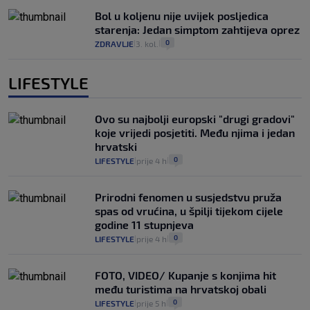
Bol u koljenu nije uvijek posljedica
starenja: Jedan simptom zahtijeva oprez
0
ZDRAVLJE
3. kol.
|
|
LIFESTYLE
Ovo su najbolji europski "drugi gradovi"
koje vrijedi posjetiti. Među njima i jedan
hrvatski
0
LIFESTYLE
prije 4 h
|
|
Prirodni fenomen u susjedstvu pruža
spas od vrućina, u špilji tijekom cijele
godine 11 stupnjeva
0
LIFESTYLE
prije 4 h
|
|
FOTO, VIDEO/ Kupanje s konjima hit
među turistima na hrvatskoj obali
0
LIFESTYLE
prije 5 h
|
|