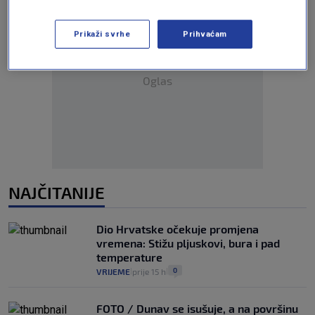
Prikaži svrhe
Prihvaćam
Oglas
NAJČITANIJE
Dio Hrvatske očekuje promjena
vremena: Stižu pljuskovi, bura i pad
temperature
0
VRIJEME
prije 15 h
|
|
FOTO / Dunav se isušuje, a na površinu