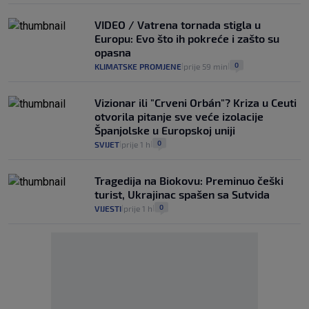
VIDEO / Vatrena tornada stigla u
Europu: Evo što ih pokreće i zašto su
opasna
0
KLIMATSKE PROMJENE
prije 59 min
|
|
Vizionar ili "Crveni Orbán"? Kriza u Ceuti
otvorila pitanje sve veće izolacije
Španjolske u Europskoj uniji
0
SVIJET
prije 1 h
|
|
Tragedija na Biokovu: Preminuo češki
turist, Ukrajinac spašen sa Sutvida
0
VIJESTI
prije 1 h
|
|