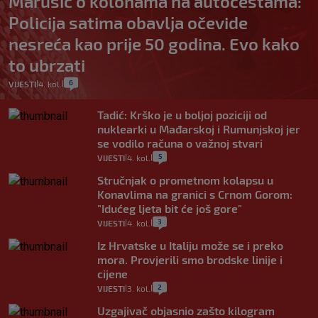
Marušić o kolonama na autocestama:
Policija satima obavlja očevide
nesreća kao prije 50 godina. Evo kako
to ubrzati
6
VIJESTI
4. kol.
|
|
Tadić: Krško je u boljoj poziciji od
nuklearki u Mađarskoj i Rumunjskoj jer
se vodilo računa o važnoj stvari
5
VIJESTI
4. kol.
|
|
Stručnjak o prometnom kolapsu u
Konavlima na granici s Crnom Gorom:
"Idućeg ljeta bit će još gore"
3
VIJESTI
4. kol.
|
|
Iz Hrvatske u Italiju može se i preko
mora. Provjerili smo brodske linije i
cijene
2
VIJESTI
3. kol.
|
|
Uzgajivač objasnio zašto kilogram