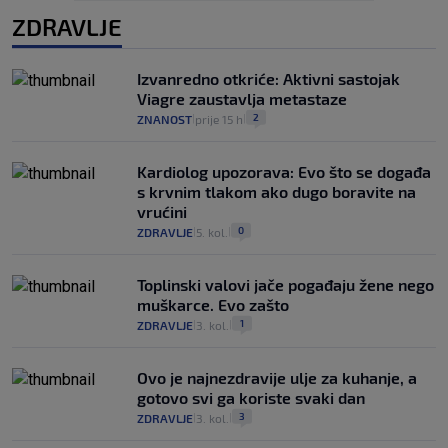
ZDRAVLJE
Izvanredno otkriće: Aktivni sastojak
Viagre zaustavlja metastaze
2
ZNANOST
prije 15 h
|
|
Kardiolog upozorava: Evo što se događa
s krvnim tlakom ako dugo boravite na
vrućini
0
ZDRAVLJE
5. kol.
|
|
Toplinski valovi jače pogađaju žene nego
muškarce. Evo zašto
1
ZDRAVLJE
3. kol.
|
|
Ovo je najnezdravije ulje za kuhanje, a
gotovo svi ga koriste svaki dan
3
ZDRAVLJE
3. kol.
|
|