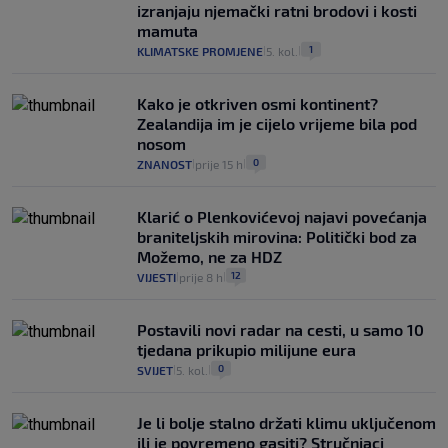
izranjaju njemački ratni brodovi i kosti
mamuta
1
KLIMATSKE PROMJENE
5. kol.
|
|
Kako je otkriven osmi kontinent?
Zealandija im je cijelo vrijeme bila pod
nosom
0
ZNANOST
prije 15 h
|
|
Klarić o Plenkovićevoj najavi povećanja
braniteljskih mirovina: Politički bod za
Možemo, ne za HDZ
12
VIJESTI
prije 8 h
|
|
Postavili novi radar na cesti, u samo 10
tjedana prikupio milijune eura
0
SVIJET
5. kol.
|
|
Je li bolje stalno držati klimu uključenom
ili je povremeno gasiti? Stručnjaci