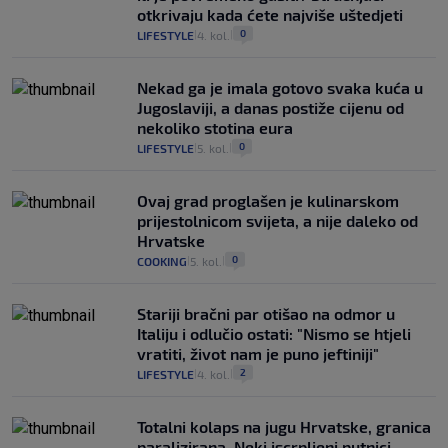
otkrivaju kada ćete najviše uštedjeti
0
LIFESTYLE
4. kol.
|
|
Nekad ga je imala gotovo svaka kuća u
Jugoslaviji, a danas postiže cijenu od
nekoliko stotina eura
0
LIFESTYLE
5. kol.
|
|
Ovaj grad proglašen je kulinarskom
prijestolnicom svijeta, a nije daleko od
Hrvatske
0
COOKING
5. kol.
|
|
Stariji bračni par otišao na odmor u
Italiju i odlučio ostati: "Nismo se htjeli
vratiti, život nam je puno jeftiniji"
2
LIFESTYLE
4. kol.
|
|
Totalni kolaps na jugu Hrvatske, granica
paralizirana. Neki iscrpljeni putnici