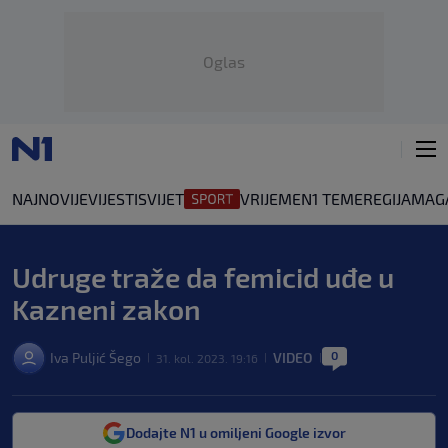
Oglas
NAJNOVIJE
VIJESTI
SVIJET
VRIJEME
N1 TEME
REGIJA
MAG
Udruge traže da femicid uđe u
Kazneni zakon
0
Iva Puljić Šego
VIDEO
31. kol. 2023. 19:16
|
|
|
Dodajte N1 u omiljeni Google izvor