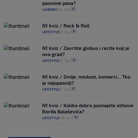
pasmine pasa?
0
LJUBIMCI
13. lip.
|
|
N1 kviz / Rock & Roll
0
LIFESTYLE
8. lip.
|
|
N1 kviz / Zavrtite globus i recite koji je
ovo grad?
0
LIFESTYLE
2. lip.
|
|
N1 kviz / Zmije, meduze, komarci... Tko
je najopasniji?
0
LIFESTYLE
1. lip.
|
|
N1 kviz / Koliko dobro poznajete stihove
Đorđa Balaševića?
11
LIFESTYLE
18. svi.
|
|