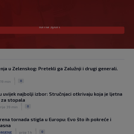
Idi na Sport
Junak riječke pobjede priznao: ‘Nisam
zadovoljan, trebalo je biti barem dva
razlike’
|
SK
prije 11 min
Evo kako su igrali potencijalni
suparnici Hajduka i Rijeke u
ja u Zelenskog: Pretekli ga Zalužnji i drugi generali.
Konferencijskoj ligi
|
|
SK
prije 15 min
0
 19 min
Garcia istaknuo jednog igrača: ‘On je
baš “životinja”, zaustavljamo ga da ne
 uvijek najbolji izbor: Stručnjaci otkrivaju koja je ljetna
trenira tako’
 za stopala
|
|
SK
prije 1 h
0
rije 39 min
Lijepa zarada smiješi se Hajduku: Evo
koji iznos će zaraditi ako prođu
rena tornada stigla u Europu: Evo što ih pokreće i
Žalgiris
pasna
|
|
|
SK
prije 1 h
0
OMJENE
prije 1 h