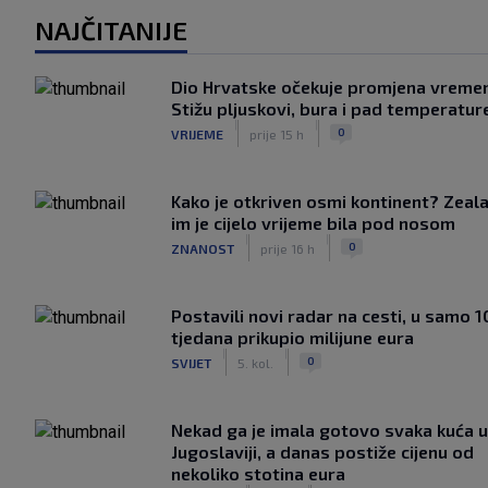
NAJČITANIJE
Dio Hrvatske očekuje promjena vreme
Stižu pljuskovi, bura i pad temperatur
|
|
0
VRIJEME
prije 15 h
Kako je otkriven osmi kontinent? Zeala
im je cijelo vrijeme bila pod nosom
|
|
0
ZNANOST
prije 16 h
Postavili novi radar na cesti, u samo 1
tjedana prikupio milijune eura
|
|
0
SVIJET
5. kol.
Nekad ga je imala gotovo svaka kuća u
Jugoslaviji, a danas postiže cijenu od
nekoliko stotina eura