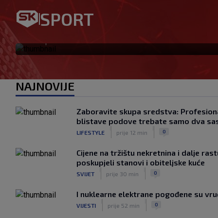
SPORT
Ovo se Hajduku nije dogodilo
|
SK
prije 1 h
NAJNOVIJE
Zaboravite skupa sredstva: Profesiona
blistave podove trebate samo dva sa
|
|
0
LIFESTYLE
prije 12 min
Cijene na tržištu nekretnina i dalje ras
poskupjeli stanovi i obiteljske kuće
|
|
0
SVIJET
prije 30 min
I nuklearne elektrane pogođene su vr
|
|
0
VIJESTI
prije 52 min