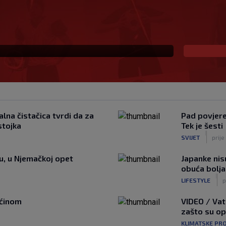
 već šest godina
lna čistačica tvrdi da za
Pad povjeren
stojka
Tek je šesti
|
SVIJET
prije
tu, u Njemačkoj opet
Japanke nisu
obuća bolja
|
LIFESTYLE
p
ućinom
VIDEO / Vat
zašto su o
KLIMATSKE PR