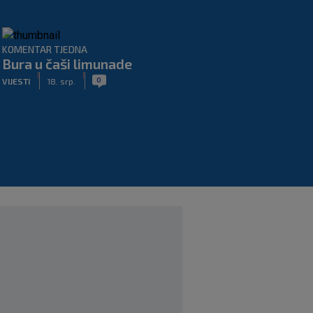
KOMENTAR TJEDNA
Bura u čaši limunade
|
|
0
VIJESTI
18. srp.