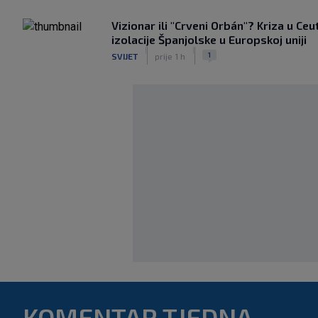
Vizionar ili "Crveni Orbán"? Kriza u Ceu
izolacije Španjolske u Europskoj uniji
|
|
1
SVIJET
prije 1 h
KOMENTAR TJEDNA