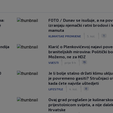
na:
FOTO / Dunav se isušuje, a na pov
e
izranjaju njemački ratni brodovi i 
mamuta
|
|
1
KLIMATSKE PROMJENE
5. kol.
ndija
Klarić o Plenkovićevoj najavi pove
braniteljskih mirovina: Politički b
Možemo, ne za HDZ
|
|
15
VIJESTI
prije 9 h
0
Je li bolje stalno držati klimu uklj
je povremeno gasiti? Stručnjaci o
kada ćete najviše uštedjeti
|
|
0
LIFESTYLE
4. kol.
Ovaj grad proglašen je kulinarsk
prijestolnicom svijeta, a nije dale
Hrvatske