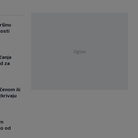
ršinu
kosti
Oglas
ćanja
od za
učenom ili
tkrivaju
om
ko od