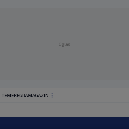
Oglas
1 TEME
REGIJA
MAGAZIN
N1 KOMENTAR
KOLUMNE