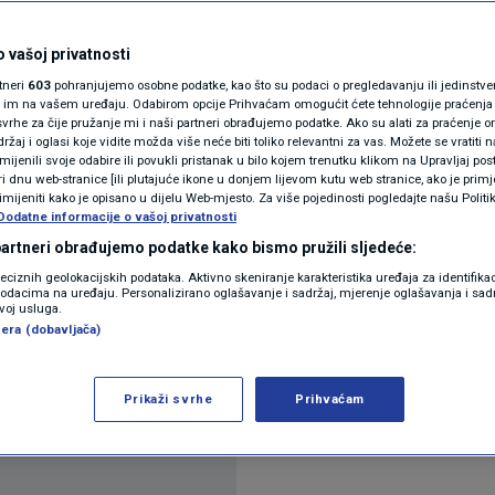
oći za najugroženije
N1(DIS)INFO
KLIMATSKE PROMJENE
 vašoj privatnosti
omentara
rtneri
603
pohranjujemo osobne podatke, kao što su podaci o pregledavanju ili jedinstveni 
FOTO
o im na vašem uređaju. Odabirom opcije Prihvaćam omogućit ćete tehnologije praćenja
vrhe za čije pružanje mi i naši partneri obrađujemo podatke. Ako su alati za praćenje
žaj i oglasi koje vidite možda više neće biti toliko relevantni za vas. Možete se vratiti n
VIDEO
zmijenili svoje odabire ili povukli pristanak u bilo kojem trenutku klikom na Upravljaj p
i dnu web-stranice [ili plutajuće ikone u donjem lijevom kutu web stranice, ako je primje
odjelom paketa pomoći najugroženijim stanovnicim
rimijeniti kako je opisano u dijelu Web-mjesto. Za više pojedinosti pogledajte našu Politi
županije, koju financira Fond europske pomoći za
Dodatne informacije o vašoj privatnosti
 partneri obrađujemo podatke kako bismo pružili sljedeće:
reciznih geolokacijskih podataka. Aktivno skeniranje karakteristika uređaja za identifika
p podacima na uređaju. Personalizirano oglašavanje i sadržaj, mjerenje oglašavanja i sadr
zvoj usluga.
era (dobavljača)
Prikaži svrhe
Prihvaćam
Oglas