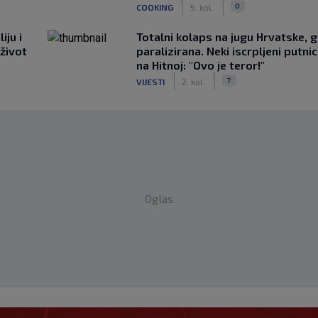
|
|
0
COOKING
5. kol.
iju i
Totalni kolaps na jugu Hrvatske, g
 život
paralizirana. Neki iscrpljeni putnici
na Hitnoj: "Ovo je teror!"
|
|
7
VIJESTI
2. kol.
Oglas