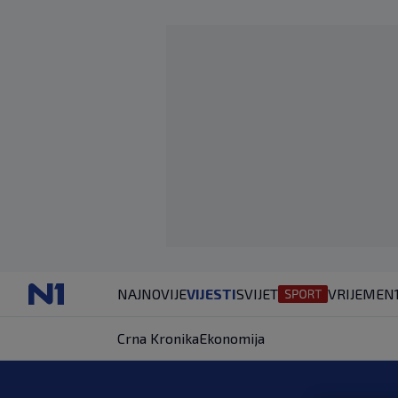
NAJNOVIJE
VIJESTI
SVIJET
VRIJEME
N
Crna Kronika
Ekonomija