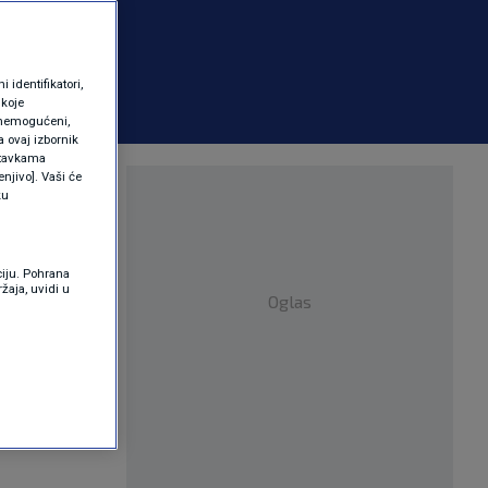
identifikatori,
 koje
 onemogućeni,
a ovaj izbornik
ostavkama
njivo]. Vaši će
a
ku
ciju. Pohrana
žaja, uvidi u
Oglas