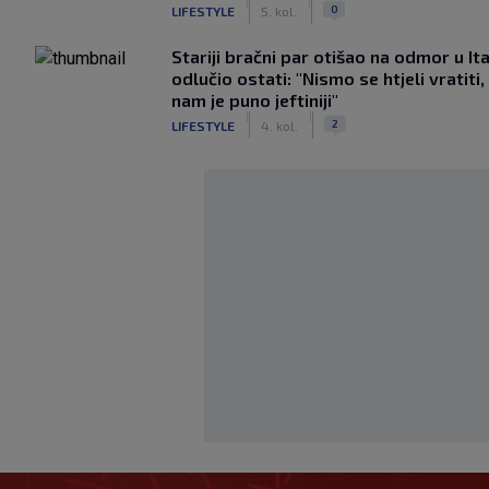
|
|
0
LIFESTYLE
5. kol.
Stariji bračni par otišao na odmor u Ital
odlučio ostati: "Nismo se htjeli vratiti,
nam je puno jeftiniji"
|
|
2
LIFESTYLE
4. kol.