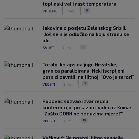
toplinski val i rast temperatura
|
|
0
VRIJEME
7. kol.
Jakovina o posjetu Zelenskog Srbiji:
"Još se nije odlučilo na koju stranu se
ide"
|
|
3
SVIJET
7. kol.
Totalni kolaps na jugu Hrvatske,
granica paralizirana. Neki iscrpljeni
putnici završili na Hitnoj: "Ovo je teror!"
|
|
7
VIJESTI
2. kol.
Pupovac sazvao izvanrednu
konferenciju, prikazan i video iz Knina:
"Zašto DORH ne poduzima mjere?"
|
|
19
VIJESTI
7. kol.
Vučković: Ne postoji hitna sanacija