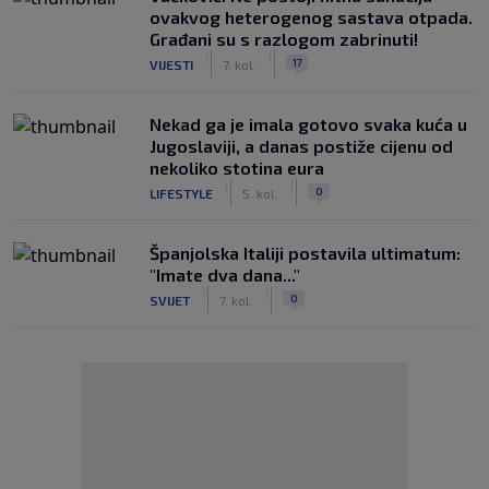
ovakvog heterogenog sastava otpada.
Građani su s razlogom zabrinuti!
|
|
17
VIJESTI
7. kol.
Nekad ga je imala gotovo svaka kuća u
Jugoslaviji, a danas postiže cijenu od
nekoliko stotina eura
|
|
0
LIFESTYLE
5. kol.
Španjolska Italiji postavila ultimatum:
"Imate dva dana..."
|
|
0
SVIJET
7. kol.