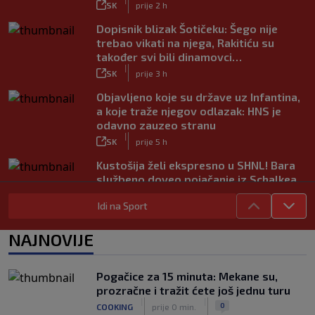
SK
prije 2 h
Dopisnik blizak Šotičeku: Šego nije
trebao vikati na njega, Rakitiću su
također svi bili dinamovci…
|
SK
prije 3 h
Objavljeno koje su države uz Infantina,
a koje traže njegov odlazak: HNS je
odavno zauzeo stranu
|
SK
prije 5 h
Kustošija želi ekspresno u SHNL! Bara
službeno doveo pojačanje iz Schalkea
|
SK
prije 4 h
Idi na Sport
Tomiyasu se vraća u Premier ligu,
postat će suigrač bivšeg Vatrenog
NAJNOVIJE
|
SK
prije 3 h
Veliko priznanje za hrvatskog
Pogačice za 15 minuta: Mekane su,
stručnjaka: Jurica Žuža novi je pomoćni
prozračne i tražit ćete još jednu turu
trener Barcelone
|
|
0
COOKING
prije 0 min.
|