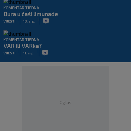
KOMENTAR TJEDNA
Bura u čaši limunade
|
|
0
VIJESTI
18. srp.
KOMENTAR TJEDNA
VAR ili VARka?
|
|
4
VIJESTI
11. srp.
Oglas