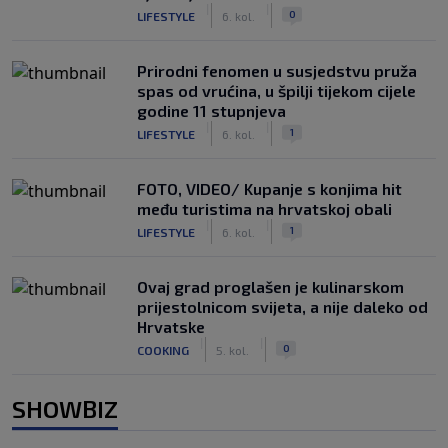
|
|
0
LIFESTYLE
6. kol.
Prirodni fenomen u susjedstvu pruža
spas od vrućina, u špilji tijekom cijele
godine 11 stupnjeva
|
|
1
LIFESTYLE
6. kol.
FOTO, VIDEO/ Kupanje s konjima hit
među turistima na hrvatskoj obali
|
|
1
LIFESTYLE
6. kol.
Ovaj grad proglašen je kulinarskom
prijestolnicom svijeta, a nije daleko od
Hrvatske
|
|
0
COOKING
5. kol.
SHOWBIZ