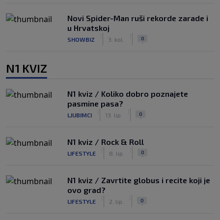
Novi Spider-Man ruši rekorde zarade i
u Hrvatskoj
|
|
0
SHOWBIZ
3. kol.
N1 KVIZ
N1 kviz / Koliko dobro poznajete
pasmine pasa?
|
|
0
LJUBIMCI
13. lip.
N1 kviz / Rock & Roll
|
|
0
LIFESTYLE
8. lip.
N1 kviz / Zavrtite globus i recite koji je
ovo grad?
|
|
0
LIFESTYLE
2. lip.