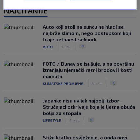
NAJČITANIJE
Auto koji stoji na suncu ne hladi se
najbrže klimom, nego postupkom koji
traje petnaest sekundi
|
|
0
AUTO
7. kol.
FOTO / Dunav se isušuje, a na površinu
izranjaju njemački ratni brodovi i kosti
mamuta
|
|
2
KLIMATSKE PROMJENE
5. kol.
Japanke nisu uvijek najbolji izbor:
Stručnjaci otkrivaju koja je ljetna obuća
bolja za stopala
|
|
0
LIFESTYLE
6. kol.
Stiže kratko osvježenje, a onda novi