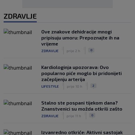
ZDRAVLJE
Ove znakove dehidracije mnogi
pripisuju umoru: Prepoznajte ih na
vrijeme
|
|
0
ZDRAVLJE
prije 2 h
Kardiologinja upozorava: Ovo
popularno piće moglo bi pridonijeti
začepljenju arterija
|
|
2
LIFESTYLE
prije 10 h
Stalno ste pospani tijekom dana?
Znanstvenici su možda otkrili zašto
|
|
0
ZDRAVLJE
prije 11 h
Izvanredno otkriće: Aktivni sastojak