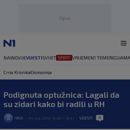
Oglas
NAJNOVIJE
VIJESTI
SVIJET
VRIJEME
N1 TEME
REGIJA
MA
Crna Kronika
Ekonomija
Podignuta optužnica: Lagali da
su zidari kako bi radili u RH
0
HINA
VIJESTI
|
04. srp. 2018. 16:38
>
16:41
|
|