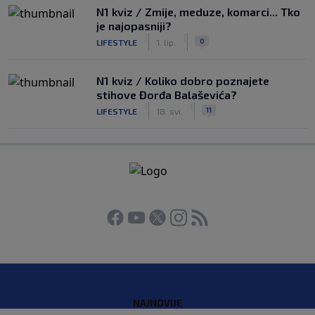
N1 kviz / Zmije, meduze, komarci... Tko
je najopasniji?
|
|
0
LIFESTYLE
1. lip.
N1 kviz / Koliko dobro poznajete
stihove Đorđa Balaševića?
|
|
11
LIFESTYLE
18. svi.
NAJNOVIJE