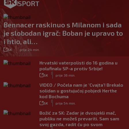
SPORT
Bennacer raskinuo s Milanom i sada
je slobodan igrač: Boban je upravo to
i htio, ali…
|
SK
prije 24 min.
Hrvatski vaterpolisti do 16 godina u
polufinalu SP-a protiv Srbije!
|
SK
prije 36 min.
VIDEO / Počela nam je ‘Cvajta’! Brekalo
solidan u gostujućoj pobjedi Herthe
kod Bochuma
|
SK
prije 54 min.
Božić za SK: Zadar je dvosjekli mač,
publiku ne možeš prevariti. Sam sam
svoj gazda, radit ću po svom
|