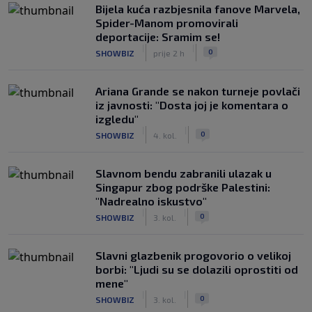
Bijela kuća razbjesnila fanove Marvela,
Spider-Manom promovirali
deportacije: Sramim se!
|
|
0
SHOWBIZ
prije 2 h
Ariana Grande se nakon turneje povlači
iz javnosti: "Dosta joj je komentara o
izgledu"
|
|
0
SHOWBIZ
4. kol.
Slavnom bendu zabranili ulazak u
Singapur zbog podrške Palestini:
"Nadrealno iskustvo"
|
|
0
SHOWBIZ
3. kol.
Slavni glazbenik progovorio o velikoj
borbi: "Ljudi su se dolazili oprostiti od
mene"
|
|
0
SHOWBIZ
3. kol.