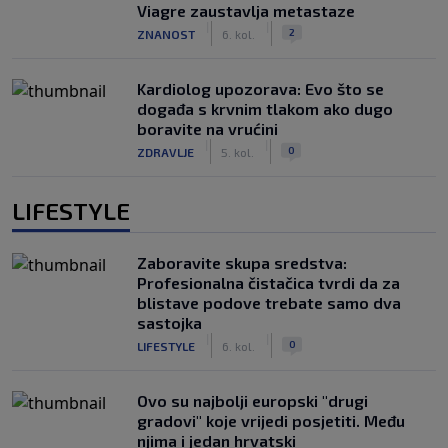
Viagre zaustavlja metastaze
|
|
2
ZNANOST
6. kol.
Kardiolog upozorava: Evo što se
događa s krvnim tlakom ako dugo
boravite na vrućini
|
|
0
ZDRAVLJE
5. kol.
LIFESTYLE
Zaboravite skupa sredstva:
Profesionalna čistačica tvrdi da za
blistave podove trebate samo dva
sastojka
|
|
0
LIFESTYLE
6. kol.
Ovo su najbolji europski "drugi
gradovi" koje vrijedi posjetiti. Među
njima i jedan hrvatski