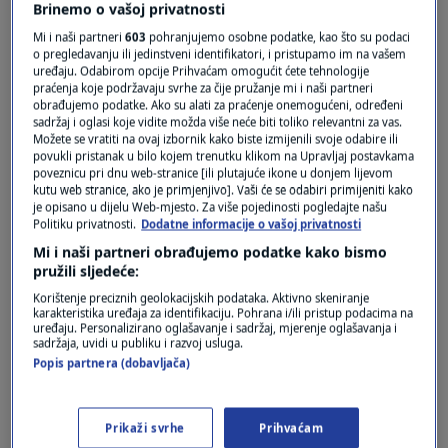
Brinemo o vašoj privatnosti
Mi i naši partneri
603
pohranjujemo osobne podatke, kao što su podaci
o pregledavanju ili jedinstveni identifikatori, i pristupamo im na vašem
Oglas
uređaju. Odabirom opcije Prihvaćam omogućit ćete tehnologije
praćenja koje podržavaju svrhe za čije pružanje mi i naši partneri
obrađujemo podatke. Ako su alati za praćenje onemogućeni, određeni
sadržaj i oglasi koje vidite možda više neće biti toliko relevantni za vas.
Možete se vratiti na ovaj izbornik kako biste izmijenili svoje odabire ili
povukli pristanak u bilo kojem trenutku klikom na Upravljaj postavkama
poveznicu pri dnu web-stranice [ili plutajuće ikone u donjem lijevom
kutu web stranice, ako je primjenjivo]. Vaši će se odabiri primijeniti kako
je opisano u dijelu Web-mjesto. Za više pojedinosti pogledajte našu
Politiku privatnosti.
Dodatne informacije o vašoj privatnosti
Mi i naši partneri obrađujemo podatke kako bismo
pružili sljedeće:
Korištenje preciznih geolokacijskih podataka. Aktivno skeniranje
karakteristika uređaja za identifikaciju. Pohrana i/ili pristup podacima na
Oglas
uređaju. Personalizirano oglašavanje i sadržaj, mjerenje oglašavanja i
sadržaja, uvidi u publiku i razvoj usluga.
Popis partnera (dobavljača)
Prikaži svrhe
Prihvaćam