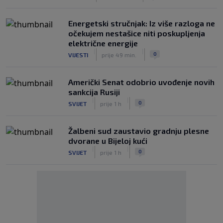
Energetski stručnjak: Iz više razloga ne
očekujem nestašice niti poskupljenja
električne energije
|
|
0
VIJESTI
prije 49 min.
Američki Senat odobrio uvođenje novih
sankcija Rusiji
|
|
0
SVIJET
prije 1 h
Žalbeni sud zaustavio gradnju plesne
dvorane u Bijeloj kući
|
|
0
SVIJET
prije 1 h