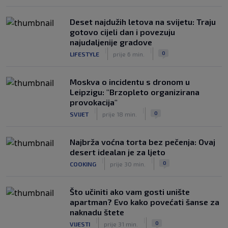
SK
prije 2 h
Deset najdužih letova na svijetu: Traju
gotovo cijeli dan i povezuju
najudaljenije gradove
|
|
0
LIFESTYLE
prije 6 min.
Moskva o incidentu s dronom u
Leipzigu: "Brzopleto organizirana
provokacija"
|
|
0
SVIJET
prije 18 min.
Najbrža voćna torta bez pečenja: Ovaj
desert idealan je za ljeto
|
|
0
COOKING
prije 30 min.
Što učiniti ako vam gosti unište
apartman? Evo kako povećati šanse za
naknadu štete
|
|
0
VIJESTI
prije 31 min.