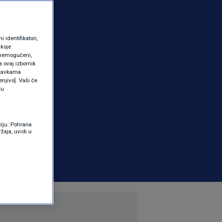
identifikatori,
 koje
 onemogućeni,
a ovaj izbornik
ostavkama
njivo]. Vaši će
ku
ciju. Pohrana
žaja, uvidi u