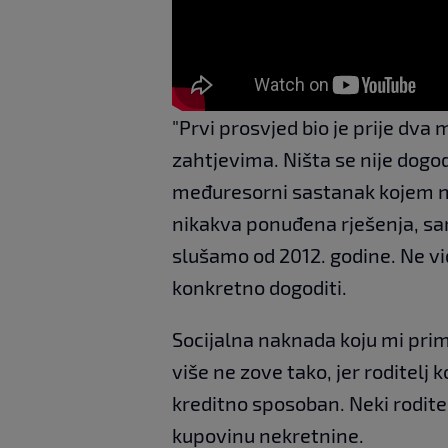
"Prvi prosvjed bio je prije dva
zahtjevima. Ništa se nije dogod
međuresorni sastanak kojem ni
nikakva ponuđena rješenja, sa
slušamo od 2012. godine. Ne vid
konkretno dogoditi.
Socijalna naknada koju mi pri
više ne zove tako, jer roditelj 
kreditno sposoban. Neki roditel
kupovinu nekretnine.