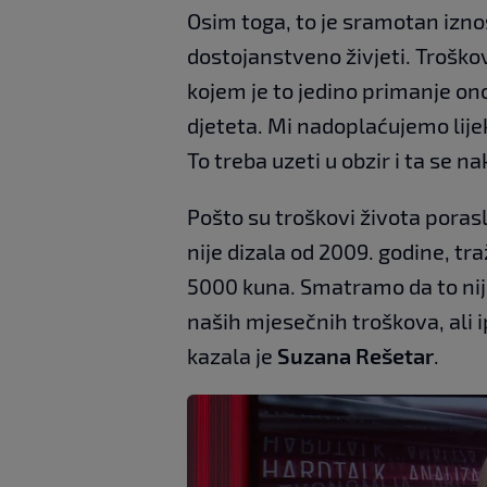
Osim toga, to je sramotan izno
dostojanstveno živjeti. Troškov
kojem je to jedino primanje ono
djeteta. Mi nadoplaćujemo lij
To treba uzeti u obzir i ta se 
Pošto su troškovi života poras
nije dizala od 2009. godine, tr
5000 kuna. Smatramo da to nije 
naših mjesečnih troškova, ali 
kazala je
Suzana Rešetar
.