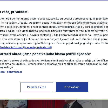
statusa njegovatelja
MAGAZIN
N1 KOMENTAR
 vašoj privatnosti
potpisivanje ugovora
rtneri
603
pohranjujemo osobne podatke, kao što su podaci o pregledavanju ili jedinstveni 
KOLUMNE
o im na vašem uređaju. Odabirom opcije Prihvaćam omogućit ćete tehnologije praćenja
vrhe za čije pružanje mi i naši partneri obrađujemo podatke. Ako su alati za praćenje
žaj i oglasi koje vidite možda više neće biti toliko relevantni za vas. Možete se vratiti n
N1(DIS)INFO
zmijenili svoje odabire ili povukli pristanak u bilo kojem trenutku klikom na Upravljaj p
i dnu web-stranice [ili plutajuće ikone u donjem lijevom kutu web stranice, ako je primje
0
20:39
VIJESTI
komentara
>
|
|
KLIMATSKE PROMJENE
rimijeniti kako je opisano u dijelu Web-mjesto. Za više pojedinosti pogledajte našu Politi
Dodatne informacije o vašoj privatnosti
FOTO
 partneri obrađujemo podatke kako bismo pružili sljedeće:
Više
reciznih geolokacijskih podataka. Aktivno skeniranje karakteristika uređaja za identifika
p podacima na uređaju. Personalizirano oglašavanje i sadržaj, mjerenje oglašavanja i sadr
VIDEO
zvoj usluga.
era (dobavljača)
Prikaži svrhe
Prihvaćam