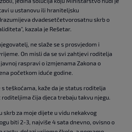
zboli, jedina solucija koju Ministarstvo nudi je
 stavi u ustanovu ili hraniteljsku
podrazumijeva dvadesetčetvorosatnu skrb o
liditeta", kazala je Rešetar.
 njegovatelj, ne slaže se s prosvjedom i
rijeme. On misli da se svi zahtjevi roditelja
u javnoj raspravi o izmjenama Zakona o
iđena početkom iduće godine.
e s teškoćama, kaže da je status roditelja
roditeljima čija djeca trebaju takvu njegu.
u skrb za moje dijete u vidu nekakvog
gu biti 2-3, najviše 4 sata dnevno, ovisno o
a rastu, dolazi vrijeme škole, a nemamo