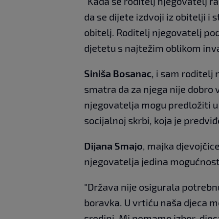
"Kada se roditelj njegovatelj ra
da se dijete izdvoji iz obitelji i
obitelj. Roditelj njegovatelj 
djetetu s najtežim oblikom inva
Siniša Bosanac
, i sam roditelj
smatra da za njega nije dobro v
njegovatelja mogu predložiti 
socijalnoj skrbi, koja je predv
Dijana Smajo
, majka djevojčic
njegovatelja jedina mogućnost 
"Država nije osigurala potrebn
boravka. U vrtiću naša djeca mo
sredini. Mi nemamo izbor, djec