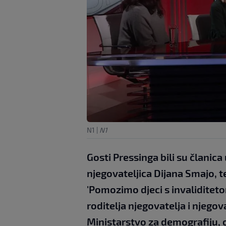
N1
|
N1
Gosti Pressinga bili su članic
njegovateljica Dijana Smajo, t
'Pomozimo djeci s invaliditeto
roditelja njegovatelja i njegov
Ministarstvo za demografiju, o