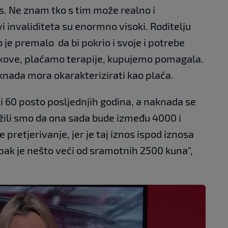
s. Ne znam tko s tim može realno i
i invaliditeta su enormno visoki. Roditelju
 je premalo da bi pokrio i svoje i potrebe
ekove, plaćamo terapije, kupujemo pomagala.
naknada mora okarakterizirati kao plaća.
li 60 posto posljednjih godina, a naknada se
ažili smo da ona sada bude između 4000 i
pretjerivanje, jer je taj iznos ispod iznosa
ipak je nešto veći od sramotnih 2500 kuna",