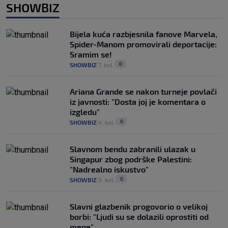
SHOWBIZ
Bijela kuća razbjesnila fanove Marvela,
Spider-Manom promovirali deportacije:
Sramim se!
0
SHOWBIZ
7. kol.
|
|
Ariana Grande se nakon turneje povlači
iz javnosti: "Dosta joj je komentara o
izgledu"
0
SHOWBIZ
4. kol.
|
|
Slavnom bendu zabranili ulazak u
Singapur zbog podrške Palestini:
"Nadrealno iskustvo"
0
SHOWBIZ
3. kol.
|
|
Slavni glazbenik progovorio o velikoj
borbi: "Ljudi su se dolazili oprostiti od
mene"