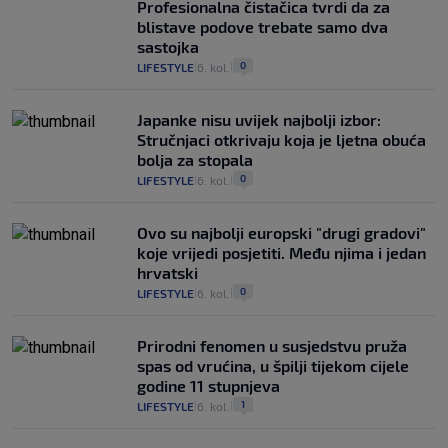
Profesionalna čistačica tvrdi da za
blistave podove trebate samo dva
sastojka
0
LIFESTYLE
6. kol.
|
|
Japanke nisu uvijek najbolji izbor:
Stručnjaci otkrivaju koja je ljetna obuća
bolja za stopala
0
LIFESTYLE
6. kol.
|
|
Ovo su najbolji europski "drugi gradovi"
koje vrijedi posjetiti. Među njima i jedan
hrvatski
0
LIFESTYLE
6. kol.
|
|
Prirodni fenomen u susjedstvu pruža
spas od vrućina, u špilji tijekom cijele
godine 11 stupnjeva
1
LIFESTYLE
6. kol.
|
|