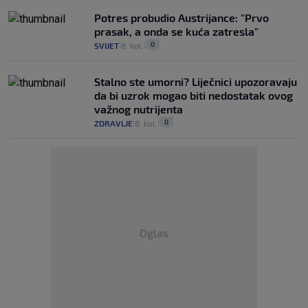
Potres probudio Austrijance: "Prvo
prasak, a onda se kuća zatresla"
0
SVIJET
8. kol.
|
|
Stalno ste umorni? Liječnici upozoravaju
da bi uzrok mogao biti nedostatak ovog
važnog nutrijenta
0
ZDRAVLJE
8. kol.
|
|
Oglas