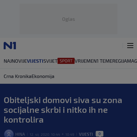
Oglas
NAJNOVIJE
VIJESTI
SVIJET
VRIJEME
N1 TEME
REGIJA
MAG
Crna Kronika
Ekonomija
Obiteljski domovi siva su zona
socijalne skrbi i nitko ih ne
kontrolira
0
HINA
VIJESTI
12. sij. 2020. 10:44
10:49
|
>
|
|