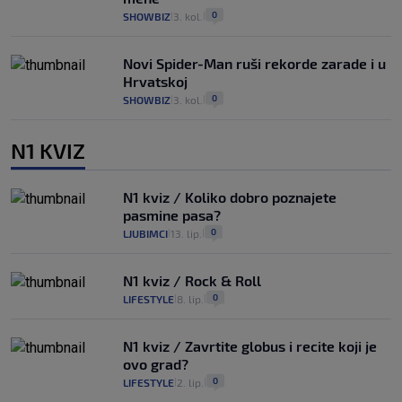
0
SHOWBIZ
3. kol.
|
|
Novi Spider-Man ruši rekorde zarade i u
Hrvatskoj
0
SHOWBIZ
3. kol.
|
|
N1 KVIZ
N1 kviz / Koliko dobro poznajete
pasmine pasa?
0
LJUBIMCI
13. lip.
|
|
N1 kviz / Rock & Roll
0
LIFESTYLE
8. lip.
|
|
N1 kviz / Zavrtite globus i recite koji je
ovo grad?
0
LIFESTYLE
2. lip.
|
|