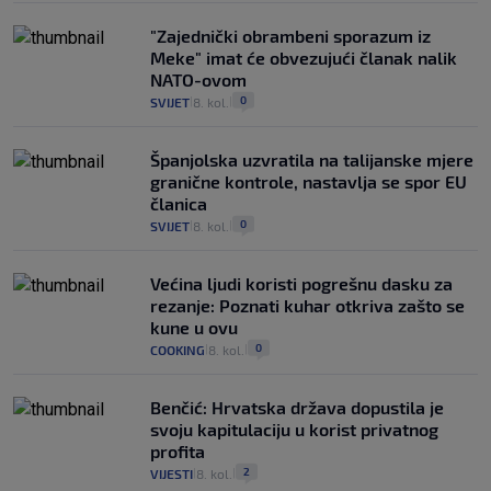
"Zajednički obrambeni sporazum iz
Meke" imat će obvezujući članak nalik
NATO-ovom
0
SVIJET
8. kol.
|
|
Španjolska uzvratila na talijanske mjere
granične kontrole, nastavlja se spor EU
članica
0
SVIJET
8. kol.
|
|
Većina ljudi koristi pogrešnu dasku za
rezanje: Poznati kuhar otkriva zašto se
kune u ovu
0
COOKING
8. kol.
|
|
Benčić: Hrvatska država dopustila je
svoju kapitulaciju u korist privatnog
profita
2
VIJESTI
8. kol.
|
|