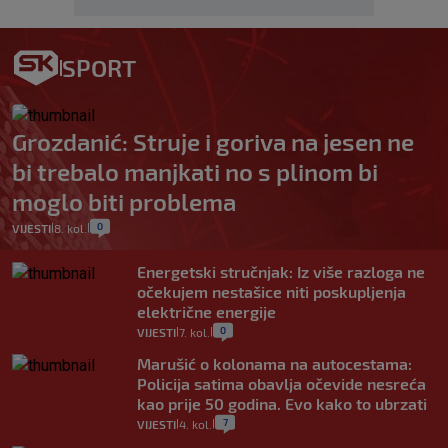
SPORT
Grozdanić: Struje i goriva na jesen ne
bi trebalo manjkati no s plinom bi
moglo biti problema
0
VIJESTI
8. kol.
|
|
Energetski stručnjak: Iz više razloga ne
očekujem nestašice niti poskupljenja
električne energije
0
VIJESTI
7. kol.
|
|
Marušić o kolonama na autocestama:
Policija satima obavlja očevide nesreća
kao prije 50 godina. Evo kako to ubrzati
7
VIJESTI
4. kol.
|
|