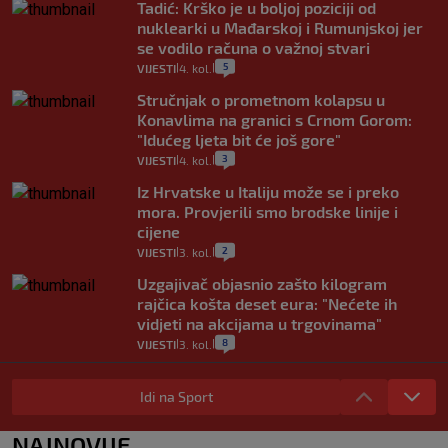
Tadić: Krško je u boljoj poziciji od
nuklearki u Mađarskoj i Rumunjskoj jer
se vodilo računa o važnoj stvari
5
VIJESTI
4. kol.
|
|
Stručnjak o prometnom kolapsu u
Konavlima na granici s Crnom Gorom:
"Idućeg ljeta bit će još gore"
3
VIJESTI
4. kol.
|
|
Iz Hrvatske u Italiju može se i preko
mora. Provjerili smo brodske linije i
cijene
2
VIJESTI
3. kol.
|
|
Uzgajivač objasnio zašto kilogram
rajčica košta deset eura: "Nećete ih
vidjeti na akcijama u trgovinama"
8
VIJESTI
3. kol.
|
|
Selidba je jedno od stresnijih iskustava.
Evo aktualnih cijena i nekoliko savjeta
Idi na Sport
da prođe što lakše i jeftinije
0
VIJESTI
2. kol.
NAJNOVIJE
|
|