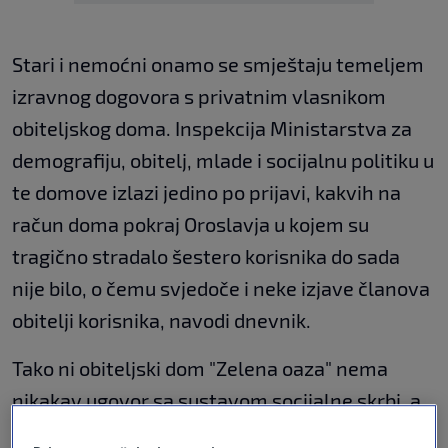
Stari i nemoćni onamo se smještaju temeljem
izravnog dogovora s privatnim vlasnikom
obiteljskog doma. Inspekcija Ministarstva za
demografiju, obitelj, mlade i socijalnu politiku u
te domove izlazi jedino po prijavi, kakvih na
račun doma pokraj Oroslavja u kojem su
tragično stradalo šestero korisnika do sada
nije bilo, o čemu svjedoče i neke izjave članova
obitelji korisnika, navodi dnevnik.
Tako ni obiteljski dom "Zelena oaza" nema
nikakav ugovor sa sustavom socijalne skrbi, a
dozvolu za rad dobili su od Krapinsko-zagorske