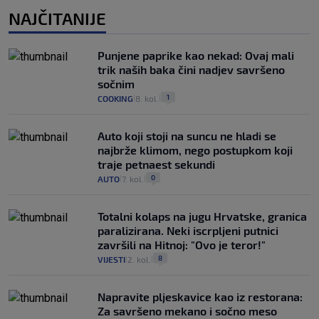
NAJČITANIJE
Punjene paprike kao nekad: Ovaj mali
trik naših baka čini nadjev savršeno
sočnim
1
COOKING
8. kol.
|
|
Auto koji stoji na suncu ne hladi se
najbrže klimom, nego postupkom koji
traje petnaest sekundi
0
AUTO
7. kol.
|
|
Totalni kolaps na jugu Hrvatske, granica
paralizirana. Neki iscrpljeni putnici
završili na Hitnoj: "Ovo je teror!"
8
VIJESTI
2. kol.
|
|
Napravite pljeskavice kao iz restorana:
Za savršeno mekano i sočno meso