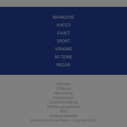
NAJNOVIJE
VIJESTI
SVIJET
SPORT
VRIJEME
N1 TEME
REGIJA
Kontakt
O Nama
Marketing
Impressum
Uvjeti korištenja
Politika privatnosti
RSS
Vaše primjedbe
Member of
United Media
- Copyright 2026