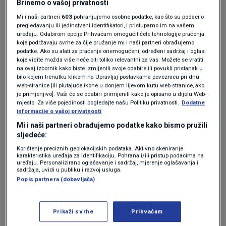
Brinemo o vašoj privatnosti
županije.
Mi i naši partneri
603
pohranjujemo osobne podatke, kao što su podaci o
pregledavanju ili jedinstveni identifikatori, i pristupamo im na vašem
"Na terenu ima svega, znamo da su neki
uređaju. Odabirom opcije Prihvaćam omogućit ćete tehnologije praćenja
koje podržavaju svrhe za čije pružanje mi i naši partneri obrađujemo
vlasnici usmjereni isključivo na profit. Nemaju
podatke. Ako su alati za praćenje onemogućeni, određeni sadržaj i oglasi
koje vidite možda više neće biti toliko relevantni za vas. Možete se vratiti
ni obvezu zapošljavanja profesionalaca, već
na ovaj izbornik kako biste izmijenili svoje odabire ili povukli pristanak u
bilo kojem trenutku klikom na Upravljaj postavkama poveznicu pri dnu
skrb o (maksimalno) 20 korisnika obavljaju
web-stranice [ili plutajuće ikone u donjem lijevom kutu web stranice, ako
je primjenjivo]. Vaši će se odabiri primijeniti kako je opisano u dijelu Web-
članovi obitelji i zaposleni koji imaju empatije i
mjesto. Za više pojedinosti pogledajte našu Politiku privatnosti.
Dodatne
afiniteta za taj posao. To ne znači nužno lošu
informacije o vašoj privatnosti
Mi i naši partneri obrađujemo podatke kako bismo pružili
skrb, ali ipak predstavlja manjkavost jer, osim
sljedeće:
motiviranosti, bilo bi dobro da zaposlenici
Korištenje preciznih geolokacijskih podataka. Aktivno skeniranje
karakteristika uređaja za identifikaciju. Pohrana i/ili pristup podacima na
prođu i neku pripremu" kaže
Štefica Karačić
,
uređaju. Personalizirano oglašavanje i sadržaj, mjerenje oglašavanja i
sadržaja, uvidi u publiku i razvoj usluga.
predsjednica Hrvatske udruge socijalnih
Popis partnera (dobavljača)
radnika.
Prikaži svrhe
Prihvaćam
Napominje i da neki obiteljski domovi, ako žele,