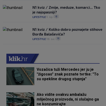
N1 kviz / Zmije, meduze, komarci... Tko
je najopasniji?
0
LIFESTYLE
1. lip.
|
|
N1 kviz / Koliko dobro poznajete stihove
Đorđa Balaševića?
11
LIFESTYLE
18. svi.
|
|
Vozačica tuži Mercedes jer ju je
"žigosao" znak poznate tvrtke: "To
su opekline drugog stupnja"
Ako vidite ovakvu ambalažu
mliječnog proizvoda, ni slučajno ga
ne konzumirajte