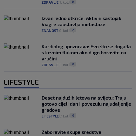
0
ZDRAVLJE
7. kol.
|
|
Izvanredno otkriće: Aktivni sastojak
Viagre zaustavlja metastaze
2
ZNANOST
6. kol.
|
|
Kardiolog upozorava: Evo što se događa
s krvnim tlakom ako dugo boravite na
vrućini
0
ZDRAVLJE
5. kol.
|
|
LIFESTYLE
Deset najdužih letova na svijetu: Traju
gotovo cijeli dan i povezuju najudaljenije
gradove
0
LIFESTYLE
7. kol.
|
|
Zaboravite skupa sredstva: