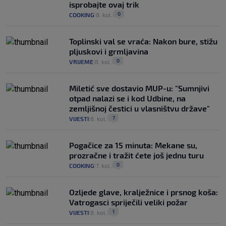
isprobajte ovaj trik
0
COOKING
8. kol.
|
|
Toplinski val se vraća: Nakon bure, stižu
pljuskovi i grmljavina
0
VRIJEME
8. kol.
|
|
Miletić sve dostavio MUP-u: "Sumnjivi
otpad nalazi se i kod Udbine, na
zemljišnoj čestici u vlasništvu države"
7
VIJESTI
8. kol.
|
|
Pogačice za 15 minuta: Mekane su,
prozračne i tražit ćete još jednu turu
0
COOKING
7. kol.
|
|
Ozljede glave, kralježnice i prsnog koša:
Vatrogasci spriječili veliki požar
1
VIJESTI
8. kol.
|
|