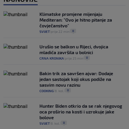
Izračunali smo koliko košta putovanje
automobilom na Hvar iz Zagreba, a
Klimatske promjene mijenjaju
koliko iz Osijeka
Mediteran: "Ovo je hitno pitanje za
14
VIJESTI
2. kol.
|
|
čovječanstvo"
0
SVIJET
prije 22 min
|
|
Urušio se balkon u Rijeci, dvojica
mladića završila u bolnici
0
CRNA KRONIKA
prije 25 min
|
|
Bakin trik za savršen ajvar: Dodaje
jedan sastojak koji okus podiže na
sasvim novu razinu
0
COOKING
8. kol.
|
|
Hunter Biden otkrio da se rak njegovog
oca proširio na kosti i uzrokuje jake
bolove
0
SVIJET
8. kol.
|
|