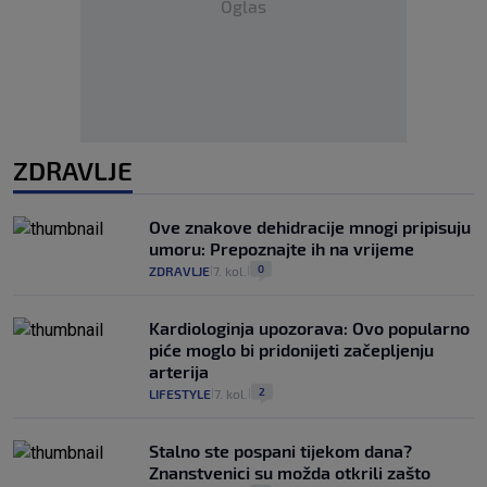
Oglas
ZDRAVLJE
Ove znakove dehidracije mnogi pripisuju
umoru: Prepoznajte ih na vrijeme
0
ZDRAVLJE
7. kol.
|
|
Kardiologinja upozorava: Ovo popularno
piće moglo bi pridonijeti začepljenju
arterija
2
LIFESTYLE
7. kol.
|
|
Stalno ste pospani tijekom dana?
Znanstvenici su možda otkrili zašto