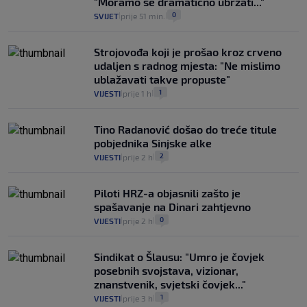
"Moramo se dramatično ubrzati..."
0
SVIJET
prije 51 min.
|
|
Strojovođa koji je prošao kroz crveno
udaljen s radnog mjesta: "Ne mislimo
ublažavati takve propuste"
1
VIJESTI
prije 1 h
|
|
Tino Radanović došao do treće titule
pobjednika Sinjske alke
2
VIJESTI
prije 2 h
|
|
Piloti HRZ-a objasnili zašto je
spašavanje na Dinari zahtjevno
0
VIJESTI
prije 2 h
|
|
Sindikat o Šlausu: "Umro je čovjek
posebnih svojstava, vizionar,
znanstvenik, svjetski čovjek..."
1
VIJESTI
prije 3 h
|
|