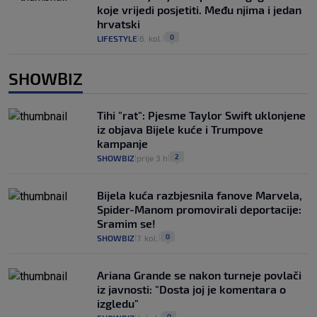
koje vrijedi posjetiti. Među njima i jedan
hrvatski
0
LIFESTYLE
6. kol.
|
|
SHOWBIZ
Tihi "rat": Pjesme Taylor Swift uklonjene
iz objava Bijele kuće i Trumpove
kampanje
2
SHOWBIZ
prije 3 h
|
|
Bijela kuća razbjesnila fanove Marvela,
Spider-Manom promovirali deportacije:
Sramim se!
0
SHOWBIZ
7. kol.
|
|
Ariana Grande se nakon turneje povlači
iz javnosti: "Dosta joj je komentara o
izgledu"
0