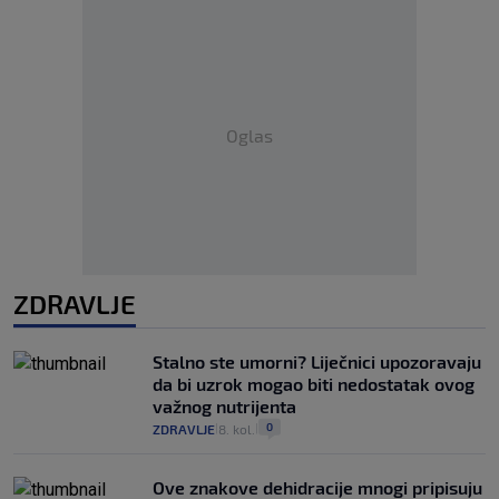
Oglas
ZDRAVLJE
Stalno ste umorni? Liječnici upozoravaju
da bi uzrok mogao biti nedostatak ovog
važnog nutrijenta
0
ZDRAVLJE
8. kol.
|
|
Ove znakove dehidracije mnogi pripisuju