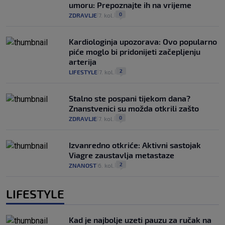
umoru: Prepoznajte ih na vrijeme
0
ZDRAVLJE
7. kol.
|
|
Kardiologinja upozorava: Ovo popularno
piće moglo bi pridonijeti začepljenju
arterija
2
LIFESTYLE
7. kol.
|
|
Stalno ste pospani tijekom dana?
Znanstvenici su možda otkrili zašto
0
ZDRAVLJE
7. kol.
|
|
Izvanredno otkriće: Aktivni sastojak
Viagre zaustavlja metastaze
2
ZNANOST
6. kol.
|
|
LIFESTYLE
Kad je najbolje uzeti pauzu za ručak na