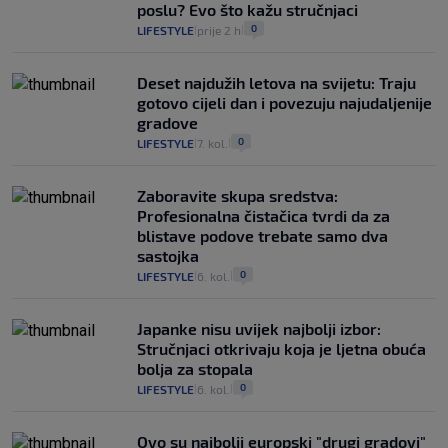
poslu? Evo što kažu stručnjaci
0
LIFESTYLE
prije 2 h
|
|
Deset najdužih letova na svijetu: Traju
gotovo cijeli dan i povezuju najudaljenije
gradove
0
LIFESTYLE
7. kol.
|
|
Zaboravite skupa sredstva:
Profesionalna čistačica tvrdi da za
blistave podove trebate samo dva
sastojka
0
LIFESTYLE
6. kol.
|
|
Japanke nisu uvijek najbolji izbor:
Stručnjaci otkrivaju koja je ljetna obuća
bolja za stopala
0
LIFESTYLE
6. kol.
|
|
Ovo su najbolji europski "drugi gradovi"