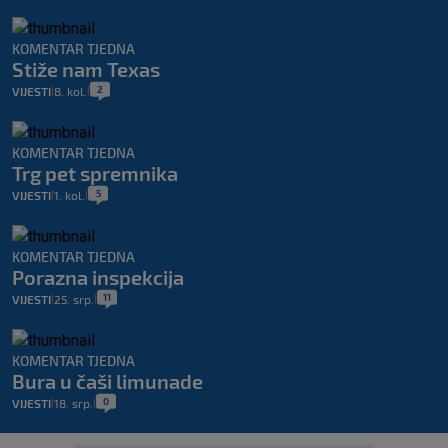
KOMENTAR TJEDNA
Stiže nam Texas
2
VIJESTI
8. kol.
|
|
KOMENTAR TJEDNA
Trg pet spremnika
5
VIJESTI
1. kol.
|
|
KOMENTAR TJEDNA
Porazna inspekcija
11
VIJESTI
25. srp.
|
|
KOMENTAR TJEDNA
Bura u čaši limunade
0
VIJESTI
18. srp.
|
|