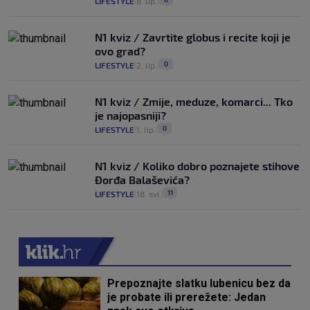
LIFESTYLE
8. lip.
|
|
N1 kviz / Zavrtite globus i recite koji je
ovo grad?
0
LIFESTYLE
2. lip.
|
|
N1 kviz / Zmije, meduze, komarci... Tko
je najopasniji?
0
LIFESTYLE
1. lip.
|
|
N1 kviz / Koliko dobro poznajete stihove
Đorđa Balaševića?
11
LIFESTYLE
18. svi.
|
|
Prepoznajte slatku lubenicu bez da
je probate ili prerežete: Jedan