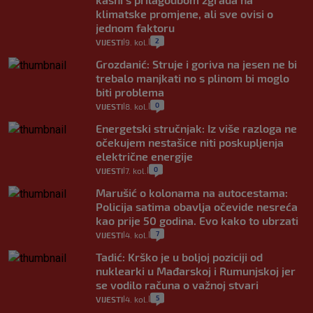
klimatske promjene, ali sve ovisi o
jednom faktoru
2
VIJESTI
9. kol.
|
|
Grozdanić: Struje i goriva na jesen ne bi
trebalo manjkati no s plinom bi moglo
biti problema
0
VIJESTI
8. kol.
|
|
Energetski stručnjak: Iz više razloga ne
očekujem nestašice niti poskupljenja
električne energije
0
VIJESTI
7. kol.
|
|
Marušić o kolonama na autocestama:
Policija satima obavlja očevide nesreća
kao prije 50 godina. Evo kako to ubrzati
7
VIJESTI
4. kol.
|
|
Tadić: Krško je u boljoj poziciji od
nuklearki u Mađarskoj i Rumunjskoj jer
se vodilo računa o važnoj stvari
5
VIJESTI
4. kol.
|
|