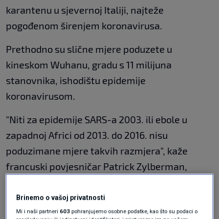
karantenu u sjevernoj Italiji, najteže
pogođenom širenjem koronavirusa.
Prethodno su slične mjere poduzete u
kineskom Wuhanu, gradu s 11 milijuna
stanovnika, ishodištu epidemije
koronavirusom.
"Niti za epidemije SARS-a 2003. ili ebole u
zapadnoj Africi od 2013. do 2016. nisu
poduzimane mjere takvih razmjera", kaže
francuski povjesničar Patrick Zylberman,
specijaliziran za povijest javnog zdravlja.
Brinemo o vašoj privatnosti
Karantena je privremena izolacija nametnuta
Mi i naši partneri
603
pohranjujemo osobne podatke, kao što su podaci o