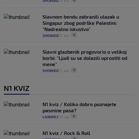
SHOWBIZ
4. kol.
|
|
Slavnom bendu zabranili ulazak u
Singapur zbog podrške Palestini:
"Nadrealno iskustvo"
0
SHOWBIZ
3. kol.
|
|
Slavni glazbenik progovorio o velikoj
borbi: "Ljudi su se dolazili oprostiti od
mene"
0
SHOWBIZ
3. kol.
|
|
N1 KVIZ
N1 kviz / Koliko dobro poznajete
pasmine pasa?
0
LJUBIMCI
13. lip.
|
|
N1 kviz / Rock & Roll
0