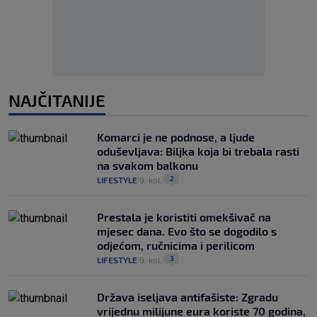
NAJČITANIJE
Komarci je ne podnose, a ljude
oduševljava: Biljka koja bi trebala rasti
na svakom balkonu
2
LIFESTYLE
9. kol.
|
|
Prestala je koristiti omekšivač na
mjesec dana. Evo što se dogodilo s
odjećom, ručnicima i perilicom
3
LIFESTYLE
9. kol.
|
|
Država iseljava antifašiste: Zgradu
vrijednu milijune eura koriste 70 godina,