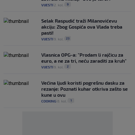
9
VIJESTI
2. kol.
|
|
Selak Raspudić traži Milanovićevu
akciju: Zbog Gospića ova Vlada treba
pasti!
23
VIJESTI
9. kol.
|
|
Vlasnica OPG-a: "Prodam li rajčicu za
euro, a ne za tri, neću zaraditi za kruh"
2
VIJESTI
9. kol.
|
|
Većina ljudi koristi pogrešnu dasku za
rezanje: Poznati kuhar otkriva zašto se
kune u ovu
1
COOKING
8. kol.
|
|