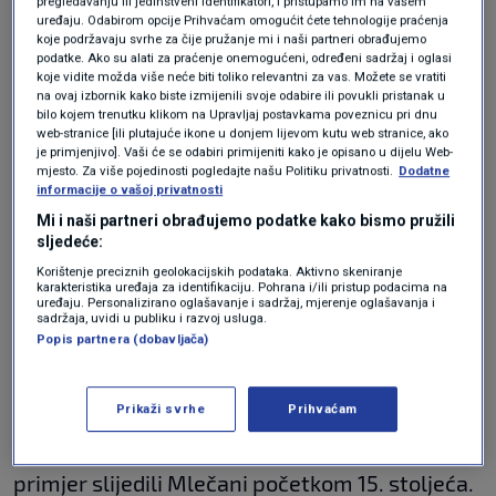
ljudima, brodovima ili životinjama koji dolaze iz
pregledavanju ili jedinstveni identifikatori, i pristupamo im na vašem
uređaju. Odabirom opcije Prihvaćam omogućit ćete tehnologije praćenja
područja zahvaćenog zarazom.
koje podržavaju svrhe za čije pružanje mi i naši partneri obrađujemo
podatke. Ako su alati za praćenje onemogućeni, određeni sadržaj i oglasi
koje vidite možda više neće biti toliko relevantni za vas. Možete se vratiti
Sanitarni kordon je potpuna blokada ulaska i
na ovaj izbornik kako biste izmijenili svoje odabire ili povukli pristanak u
bilo kojem trenutku klikom na Upravljaj postavkama poveznicu pri dnu
izlaska iz takvog područja.
web-stranice [ili plutajuće ikone u donjem lijevom kutu web stranice, ako
je primjenjivo]. Vaši će se odabiri primijeniti kako je opisano u dijelu Web-
mjesto. Za više pojedinosti pogledajte našu Politiku privatnosti.
Dodatne
U slučaju epidemije u Kini, mjere poduzete oko
informacije o vašoj privatnosti
Wuhana odgovarale bi golemom sanitarnom
Mi i naši partneri obrađujemo podatke kako bismo pružili
sljedeće:
kordonu kojim je šire gradsko područje
Korištenje preciznih geolokacijskih podataka. Aktivno skeniranje
odsječeno od ostatka zemlje
karakteristika uređaja za identifikaciju. Pohrana i/ili pristup podacima na
uređaju. Personalizirano oglašavanje i sadržaj, mjerenje oglašavanja i
sadržaja, uvidi u publiku i razvoj usluga.
Karantenu su izmislili Dubrovčani krajem 14.
Popis partnera (dobavljača)
stoljeća kako bi zaštitili od dolaska trgovaca i
pomoraca iz regija zahvaćenih zaraznim
Prikaži svrhe
Prihvaćam
bolestima najviše kugom i kolerom. Njihov su
primjer slijedili Mlečani početkom 15. stoljeća.