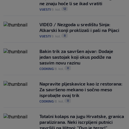
ne znaju hoće li se ikad vratiti
12
VIJESTI
9. kol.
|
|
VIDEO / Nezgoda u središtu Sinja:
Alkarski konji proklizali i pali na Pijaci
8
VIJESTI
9. kol.
|
|
Bakin trik za savršen ajvar: Dodaje
jedan sastojak koji okus podiže na
sasvim novu razinu
0
COOKING
8. kol.
|
|
Napravite pljeskavice kao iz restorana:
Za savršeno mekano i sočno meso
isprobajte ovaj trik
0
COOKING
8. kol.
|
|
Totalni kolaps na jugu Hrvatske, granica
paralizirana. Neki iscrpljeni putnici
završili na Hitnoj: "Ovo je teror!"