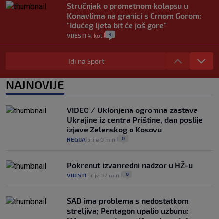
Stručnjak o prometnom kolapsu u
Konavlima na granici s Crnom Gorom:
"Idućeg ljeta bit će još gore"
3
VIJESTI
4. kol.
|
|
Iz Hrvatske u Italiju može se i preko
mora. Provjerili smo brodske linije i
Idi na Sport
cijene
2
VIJESTI
3. kol.
NAJNOVIJE
|
|
Uzgajivač objasnio zašto kilogram
rajčica košta deset eura: "Nećete ih
VIDEO / Uklonjena ogromna zastava
vidjeti na akcijama u trgovinama"
Ukrajine iz centra Prištine, dan poslije
8
VIJESTI
3. kol.
|
|
izjave Zelenskog o Kosovu
0
REGIJA
prije 0 min.
|
|
Pokrenut izvanredni nadzor u HŽ-u
0
VIJESTI
prije 32 min.
|
|
SAD ima problema s nedostatkom
streljiva; Pentagon upalio uzbunu: