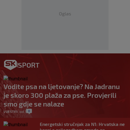
Oglas
SPORT
Vodite psa na ljetovanje? Na Jadranu
je skoro 300 plaža za pse. Provjerili
smo gdje se nalaze
0
VIJESTI
9. kol.
|
|
Energetski stručnjak za N1: Hrvatska ne
kasni s prilagodbom zgrada na