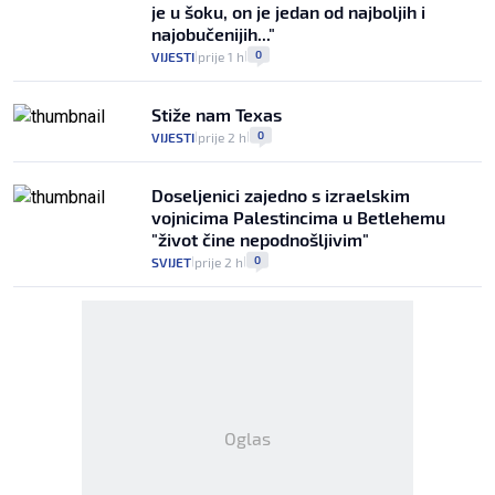
je u šoku, on je jedan od najboljih i
najobučenijih..."
0
VIJESTI
prije 1 h
|
|
Stiže nam Texas
0
VIJESTI
prije 2 h
|
|
Doseljenici zajedno s izraelskim
vojnicima Palestincima u Betlehemu
"život čine nepodnošljivim"
0
SVIJET
prije 2 h
|
|
Oglas