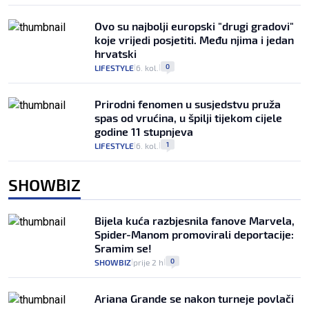
Ovo su najbolji europski "drugi gradovi"
koje vrijedi posjetiti. Među njima i jedan
hrvatski
0
LIFESTYLE
6. kol.
|
|
Prirodni fenomen u susjedstvu pruža
spas od vrućina, u špilji tijekom cijele
godine 11 stupnjeva
1
LIFESTYLE
6. kol.
|
|
SHOWBIZ
Bijela kuća razbjesnila fanove Marvela,
Spider-Manom promovirali deportacije:
Sramim se!
0
SHOWBIZ
prije 2 h
|
|
Ariana Grande se nakon turneje povlači