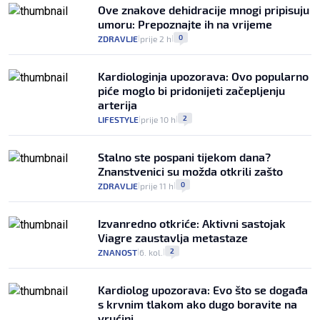
Ove znakove dehidracije mnogi pripisuju
umoru: Prepoznajte ih na vrijeme
0
ZDRAVLJE
prije 2 h
|
|
Kardiologinja upozorava: Ovo popularno
piće moglo bi pridonijeti začepljenju
arterija
2
LIFESTYLE
prije 10 h
|
|
Stalno ste pospani tijekom dana?
Znanstvenici su možda otkrili zašto
0
ZDRAVLJE
prije 11 h
|
|
Izvanredno otkriće: Aktivni sastojak
Viagre zaustavlja metastaze
2
ZNANOST
6. kol.
|
|
Kardiolog upozorava: Evo što se događa
s krvnim tlakom ako dugo boravite na
vrućini