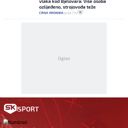
vlaka kod Bjelovara: Više osoba
ozlijeđeno, strojovođa teže
0
CRNA KRONIKA
prije 7 h
|
|
Oglas
SPORT