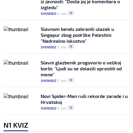
iz javnosti: "Dosta joj je komentara o
izgledu"
0
SHOWBIZ
4. kol.
|
|
Slavnom bendu zabranili ulazak u
Singapur zbog podrške Palestini:
"Nadrealno iskustvo"
0
SHOWBIZ
3. kol.
|
|
Slavni glazbenik progovorio o velikoj
borbi: "Ljudi su se dolazili oprostiti od
mene"
0
SHOWBIZ
3. kol.
|
|
Novi Spider-Man ruši rekorde zarade i u
Hrvatskoj
0
SHOWBIZ
3. kol.
|
|
N1 KVIZ