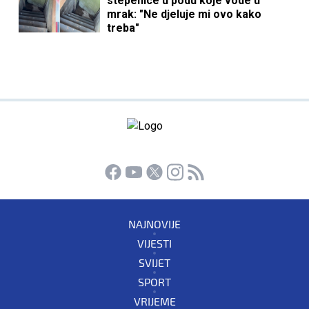
stepenice u podu koje vode u
mrak: "Ne djeluje mi ovo kako
treba"
NAJNOVIJE
VIJESTI
SVIJET
SPORT
VRIJEME