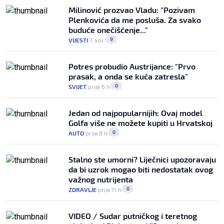
Milinović prozvao Vladu: "Pozivam
Plenkovića da me posluša. Za svako
buduće onečišćenje..."
9
VIJESTI
7. kol.
|
|
Potres probudio Austrijance: "Prvo
prasak, a onda se kuća zatresla"
0
SVIJET
prije 6 h
|
|
Jedan od najpopularnijih: Ovaj model
Golfa više ne možete kupiti u Hrvatskoj
0
AUTO
prije 8 h
|
|
Stalno ste umorni? Liječnici upozoravaju
da bi uzrok mogao biti nedostatak ovog
važnog nutrijenta
0
ZDRAVLJE
prije 11 h
|
|
VIDEO / Sudar putničkog i teretnog