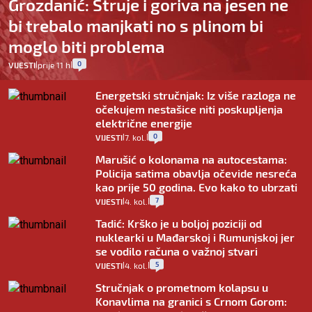
Grozdanić: Struje i goriva na jesen ne
bi trebalo manjkati no s plinom bi
moglo biti problema
0
VIJESTI
prije 11 h
|
|
Energetski stručnjak: Iz više razloga ne
očekujem nestašice niti poskupljenja
električne energije
0
VIJESTI
7. kol.
|
|
Marušić o kolonama na autocestama:
Policija satima obavlja očevide nesreća
kao prije 50 godina. Evo kako to ubrzati
7
VIJESTI
4. kol.
|
|
Tadić: Krško je u boljoj poziciji od
nuklearki u Mađarskoj i Rumunjskoj jer
se vodilo računa o važnoj stvari
5
VIJESTI
4. kol.
|
|
Stručnjak o prometnom kolapsu u
Konavlima na granici s Crnom Gorom: