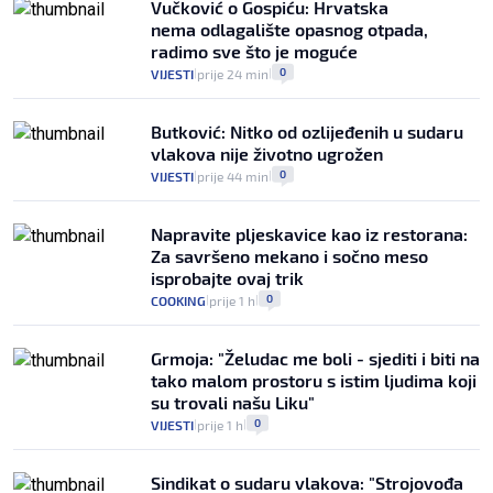
Vučković o Gospiću: Hrvatska
nema odlagalište opasnog otpada,
radimo sve što je moguće
0
VIJESTI
prije 24 min
|
|
Butković: Nitko od ozlijeđenih u sudaru
vlakova nije životno ugrožen
0
VIJESTI
prije 44 min
|
|
Napravite pljeskavice kao iz restorana:
Za savršeno mekano i sočno meso
isprobajte ovaj trik
0
COOKING
prije 1 h
|
|
Grmoja: "Želudac me boli - sjediti i biti na
tako malom prostoru s istim ljudima koji
su trovali našu Liku"
0
VIJESTI
prije 1 h
|
|
Sindikat o sudaru vlakova: "Strojovođa