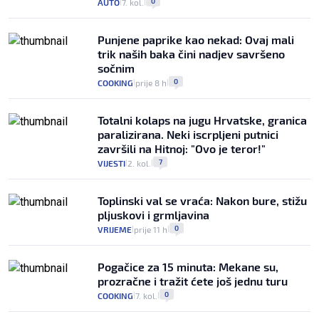
0
AUTO
7. kol.
|
|
Punjene paprike kao nekad: Ovaj mali
trik naših baka čini nadjev savršeno
sočnim
0
COOKING
prije 8 h
|
|
Totalni kolaps na jugu Hrvatske, granica
paralizirana. Neki iscrpljeni putnici
završili na Hitnoj: "Ovo je teror!"
7
VIJESTI
2. kol.
|
|
Toplinski val se vraća: Nakon bure, stižu
pljuskovi i grmljavina
0
VRIJEME
prije 11 h
|
|
Pogačice za 15 minuta: Mekane su,
prozračne i tražit ćete još jednu turu
0
COOKING
7. kol.
|
|