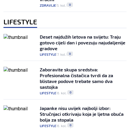
0
ZDRAVLJE
5. kol.
|
|
LIFESTYLE
Deset najdužih letova na svijetu: Traju
gotovo cijeli dan i povezuju najudaljenije
gradove
0
LIFESTYLE
7. kol.
|
|
Zaboravite skupa sredstva:
Profesionalna čistačica tvrdi da za
blistave podove trebate samo dva
sastojka
0
LIFESTYLE
6. kol.
|
|
Japanke nisu uvijek najbolji izbor:
Stručnjaci otkrivaju koja je ljetna obuća
bolja za stopala
0
LIFESTYLE
6. kol.
|
|