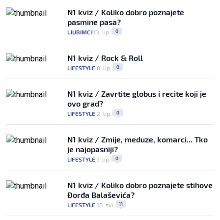
N1 kviz / Koliko dobro poznajete
pasmine pasa?
0
LJUBIMCI
13. lip.
|
|
N1 kviz / Rock & Roll
0
LIFESTYLE
8. lip.
|
|
N1 kviz / Zavrtite globus i recite koji je
ovo grad?
0
LIFESTYLE
2. lip.
|
|
N1 kviz / Zmije, meduze, komarci... Tko
je najopasniji?
0
LIFESTYLE
1. lip.
|
|
N1 kviz / Koliko dobro poznajete stihove
Đorđa Balaševića?
11
LIFESTYLE
18. svi.
|
|