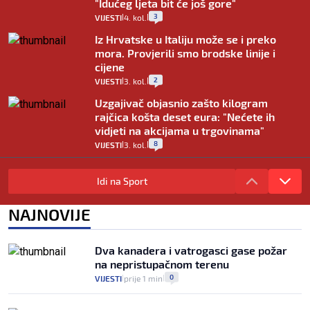
"Idućeg ljeta bit će još gore"
3
VIJESTI
4. kol.
|
|
Iz Hrvatske u Italiju može se i preko
mora. Provjerili smo brodske linije i
cijene
2
VIJESTI
3. kol.
|
|
Uzgajivač objasnio zašto kilogram
rajčica košta deset eura: "Nećete ih
vidjeti na akcijama u trgovinama"
8
VIJESTI
3. kol.
|
|
Selidba je jedno od stresnijih iskustava.
Evo aktualnih cijena i nekoliko savjeta
Idi na Sport
da prođe što lakše i jeftinije
0
VIJESTI
2. kol.
NAJNOVIJE
|
|
Izračunali smo koliko košta putovanje
automobilom na Hvar iz Zagreba, a
Dva kanadera i vatrogasci gase požar
koliko iz Osijeka
na nepristupačnom terenu
14
VIJESTI
2. kol.
|
|
0
VIJESTI
prije 1 min
|
|