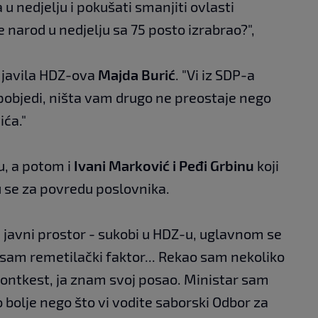
 u nedjelju i pokušati smanjiti ovlasti
 narod u nedjelju sa 75 posto izrabrao?",
 javila HDZ-ova
Majda Burić
. "Vi iz SDP-a
pobjedi, ništa vam drugo ne preostaje nego
ića."
u, a potom i
Ivani Marković i Peđi Grbinu
koji
 su se za povredu poslovnika.
u javni prostor - sukobi u HDZ-u, uglavnom se
 sam remetilački faktor... Rekao sam nekoliko
 kontkest, ja znam svoj posao. Ministar sam
 bolje nego što vi vodite saborski Odbor za