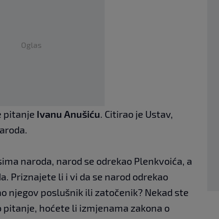
Oglas
e pitanje
Ivanu Anušiću
. Citirao je Ustav,
naroda.
esima naroda, narod se odrekao Plenkvoića, a
. Priznajete li i vi da se narod odrekao
kao njegov poslušnik ili zatočenik? Nekad ste
o pitanje, hoćete li izmjenama zakona o