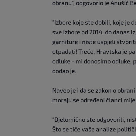
obranu", odgovorio je Anušić B
"Izbore koje ste dobili, koje je
sve izbore od 2014. do danas iz
garniture i niste uspjeli stvorit
otpadati! Treće, Hravtska je 
odluke - mi donosimo odluke, p
dodao je.
Naveo je i da se zakon o obrani 
moraju se određeni članci mijen
"Djelomično ste odgovorili, ni
Što se tiče vaše analize politi