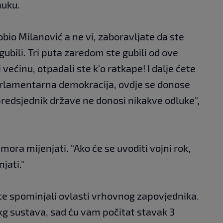
auku.
 dobio Milanović a ne vi, zaboravljate da ste
gubili. Tri puta zaredom ste gubili od ove
i većinu, otpadali ste k'o ratkape! I dalje ćete
parlamentarna demokracija, ovdje se donose
redsjednik države ne donosi nikakve odluke",
mora mijenjati. "Ako će se uvoditi vojni rok,
jati."
ste spominjali ovlasti vrhovnog zapovjednika.
čkg sustava, sad ću vam počitat stavak 3