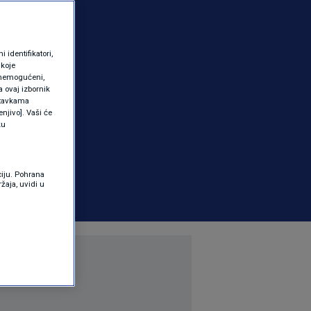
identifikatori,
 koje
 onemogućeni,
a ovaj izbornik
ostavkama
njivo]. Vaši će
ku
ciju. Pohrana
žaja, uvidi u