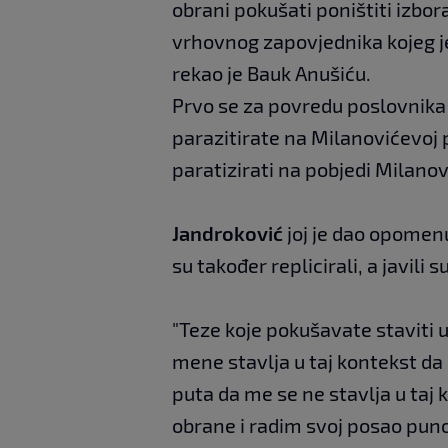
obrani pokušati poništiti izbora
vrhovnog zapovjednika kojeg je
rekao je Bauk Anušiću.
Prvo se za povredu poslovnika
parazitirate na Milanovićevoj 
paratizirati na pobjedi Milanov
Jandroković
joj je dao opomen
su također replicirali, a javili
"Teze koje pokušavate staviti 
mene stavlja u taj kontekst da
puta da me se ne stavlja u taj
obrane i radim svoj posao puno