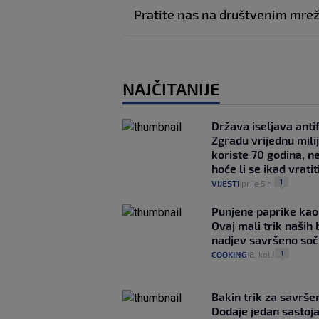
Pratite nas na društvenim mr
NAJČITANIJE
Država iseljava antif
Zgradu vrijednu mili
koriste 70 godina, n
hoće li se ikad vratit
1
VIJESTI
prije 5 h
|
|
Punjene paprike kao
Ovaj mali trik naših 
nadjev savršeno so
1
COOKING
8. kol.
|
|
Bakin trik za savršen
Dodaje jedan sastoja