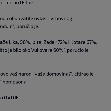
o citirao Ustav.
budu obuhvatile ovlasti vrhovnog
ndum", poručio je.
 kaže Lika, 58%, pitaj Zadar 72% i Kotare 67%,
što je bilo oko Vukovara 60%", poručio je
 ovo vaš narod i vaša domovina?", citirao je
 Thompsona.
mo
OVDJE
.