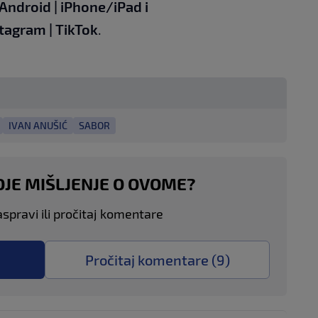
Android
|
iPhone/iPad
i
stagram
|
TikTok
.
IVAN ANUŠIĆ
SABOR
OJE MIŠLJENJE O OVOME?
aspravi ili pročitaj komentare
Pročitaj komentare (
9
)