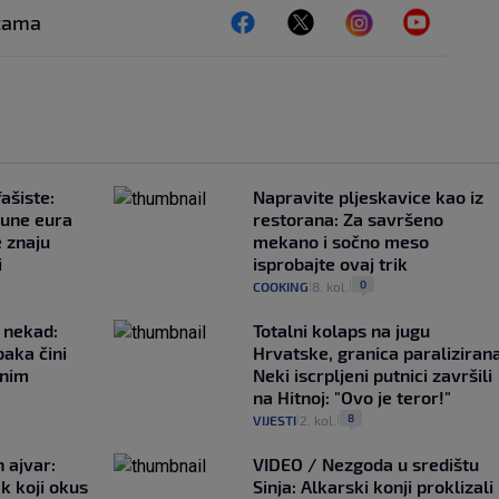
ežama
ašiste:
Napravite pljeskavice kao iz
june eura
restorana: Za savršeno
e znaju
mekano i sočno meso
i
isprobajte ovaj trik
0
COOKING
8. kol.
|
|
 nekad:
Totalni kolaps na jugu
baka čini
Hrvatske, granica paralizirana
čnim
Neki iscrpljeni putnici završili
na Hitnoj: "Ovo je teror!"
8
VIJESTI
2. kol.
|
|
 ajvar:
VIDEO / Nezgoda u središtu
k koji okus
Sinja: Alkarski konji proklizali 