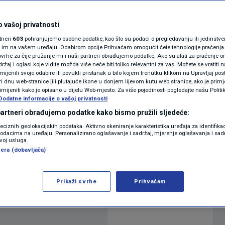
Otpadali ste k'o
MAGAZIN
N1 KOMENTAR
 vašoj privatnosti
t ćete i dalje!
rtneri
603
pohranjujemo osobne podatke, kao što su podaci o pregledavanju ili jedinstveni 
KOLUMNE
o im na vašem uređaju. Odabirom opcije Prihvaćam omogućit ćete tehnologije praćenja
vrhe za čije pružanje mi i naši partneri obrađujemo podatke. Ako su alati za praćenje
9
11:24
VIJESTI
komentara
|
|
žaj i oglasi koje vidite možda više neće biti toliko relevantni za vas. Možete se vratiti n
N1(DIS)INFO
zmijenili svoje odabire ili povukli pristanak u bilo kojem trenutku klikom na Upravljaj p
i dnu web-stranice [ili plutajuće ikone u donjem lijevom kutu web stranice, ako je primje
KLIMATSKE PROMJENE
rimijeniti kako je opisano u dijelu Web-mjesto. Za više pojedinosti pogledajte našu Politi
Dodatne informacije o vašoj privatnosti
Više
FOTO
 partneri obrađujemo podatke kako bismo pružili sljedeće:
reciznih geolokacijskih podataka. Aktivno skeniranje karakteristika uređaja za identifika
p podacima na uređaju. Personalizirano oglašavanje i sadržaj, mjerenje oglašavanja i sadr
VIDEO
očeo novu sjednicu aktualnim prijepodnevom.
zvoj usluga.
era (dobavljača)
-vladajući.
Prikaži svrhe
Prihvaćam