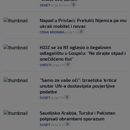
0
SVIJET
prije 54 min
|
|
Napad u Privlaci: Pretukli Nijemca pa mu
ukrali mobitel i novac
0
CRNA KRONIKA
prije 1 h
|
|
HZJZ se za N1 oglasio o ilegalnom
odlagalištu u Gospiću: "Ne dirajte otpad i
onečišćeno tlo!"
0
VIJESTI
prije 1 h
|
|
"Samo za vaše oči“: Izraelska 'krtica'
unutar UN-a dostavljala povjerljive
podatke
0
SVIJET
prije 1 h
|
|
Saudijska Arabija, Turska i Pakistan
potpisali obrambeni sporazum
0
SVIJET
prije 2 h
|
|