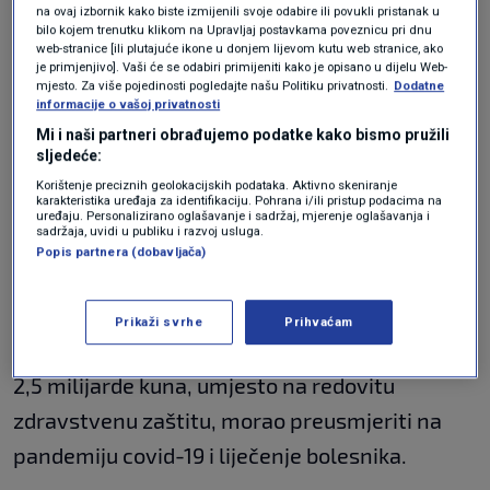
na ovaj izbornik kako biste izmijenili svoje odabire ili povukli pristanak u
bilo kojem trenutku klikom na Upravljaj postavkama poveznicu pri dnu
Tema sastanka bila su kratkoročna rješenja,
web-stranice [ili plutajuće ikone u donjem lijevom kutu web stranice, ako
odnosno dinamika otplate duga, no na razini
je primjenjivo]. Vaši će se odabiri primijeniti kako je opisano u dijelu Web-
mjesto. Za više pojedinosti pogledajte našu Politiku privatnosti.
Dodatne
Vlade razgovara se o reformama u zdravstvu
informacije o vašoj privatnosti
Mi i naši partneri obrađujemo podatke kako bismo pružili
koja će dovesti do dugoročnih rješenja, dodao
sljedeće:
je.
Korištenje preciznih geolokacijskih podataka. Aktivno skeniranje
karakteristika uređaja za identifikaciju. Pohrana i/ili pristup podacima na
uređaju. Personalizirano oglašavanje i sadržaj, mjerenje oglašavanja i
sadržaja, uvidi u publiku i razvoj usluga.
“Veledrogerijama smo prezentirali našu
Popis partnera (dobavljača)
odlučnost da uđemo u reforme i da smo
spremni riješiti dug", rekao je ministar
Prikaži svrhe
Prihvaćam
zdravstva. Istaknuo je, međutim, kako je HZZO
2,5 milijarde kuna, umjesto na redovitu
zdravstvenu zaštitu, morao preusmjeriti na
pandemiju covid-19 i liječenje bolesnika.