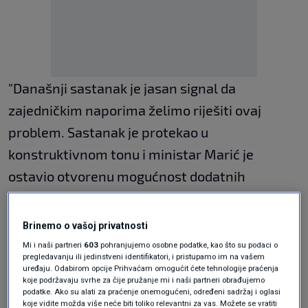
"Današnji sastanak je jasan signal da
zajedničkim naporima želimo riješiti ovaj
problem. Sastanak je protekao u
konstruktivnom tonu i ministar Marić je
ostavio otvorenu mogućnost dodatnih
sredstava koja bi osigurala redovito
funkcioniranje veledrogerija prema
Brinemo o vašoj privatnosti
zdravstvenom sustavu”, kazao je Beroš te
Mi i naši partneri
603
pohranjujemo osobne podatke, kao što su podaci o
pregledavanju ili jedinstveni identifikatori, i pristupamo im na vašem
ponovio kako se ne razmišlja o povećanju
uređaju. Odabirom opcije Prihvaćam omogućit ćete tehnologije praćenja
koje podržavaju svrhe za čije pružanje mi i naši partneri obrađujemo
doprinosa za zdravstvo.
podatke. Ako su alati za praćenje onemogućeni, određeni sadržaj i oglasi
koje vidite možda više neće biti toliko relevantni za vas. Možete se vratiti