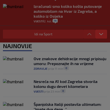
Izračunali smo koliko košta putovanje
automobilom na Hvar iz Zagreba, a
koliko iz Osijeka
14
VIJESTI
2. kol.
|
|
"Kći je otišla na more, a zaboravila
zdravstvenu iskaznicu". Kakva su prava
Idi na Sport
pacijenata izvan mjesta prebivališta?
1
VIJESTI
1. kol.
NAJNOVIJE
|
|
Kako spriječiti nasilje? "Tako da glavni
junaci naših priča budu oni koji pomažu,
Ove znakove dehidracije mnogi pripisuju
a ne oni koji su pobijedili nekoga"
umoru: Prepoznajte ih na vrijeme
2
VIJESTI
30. srp.
|
|
0
ZDRAVLJE
prije 11 min
|
|
Nesreća na A1 kod Zagreba stvorila
kolonu dugu devet kilometara
0
VIJESTI
prije 23 min
|
|
Španjolska Italiji postavila ultimatum:
"Imate dva dana..."