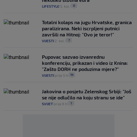
0
LIFESTYLE
5. kol.
|
|
Totalni kolaps na jugu Hrvatske, granica
paralizirana. Neki iscrpljeni putnici
završili na Hitnoj: "Ovo je teror!"
7
VIJESTI
2. kol.
|
|
Pupovac sazvao izvanrednu
konferenciju, prikazan i video iz Knina:
"Zašto DORH ne poduzima mjere?"
14
VIJESTI
prije 5 h
|
|
Jakovina o posjetu Zelenskog Srbiji: "Još
se nije odlučilo na koju stranu se ide"
1
SVIJET
prije 6 h
|
|