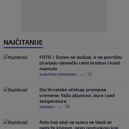
NAJČITANIJE
FOTO / Dunav se isušuje, a na površinu
izranjaju njemački ratni brodovi i kosti
mamuta
2
KLIMATSKE PROMJENE
5. kol.
|
|
Dio Hrvatske očekuje promjena
vremena: Stižu pljuskovi, bura i pad
temperature
0
VRIJEME
6. kol.
|
|
Auto koji stoji na suncu ne hladi se
najbrže klimom, nego postupkom koji