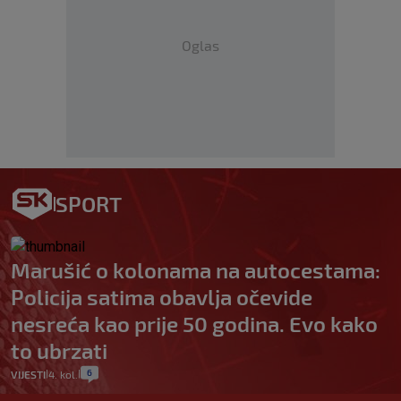
Oglas
SPORT
Marušić o kolonama na autocestama:
Policija satima obavlja očevide
nesreća kao prije 50 godina. Evo kako
to ubrzati
6
VIJESTI
4. kol.
|
|