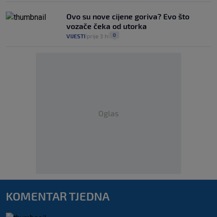
Ovo su nove cijene goriva? Evo što
vozače čeka od utorka
0
VIJESTI
prije 3 h
|
|
Oglas
KOMENTAR TJEDNA