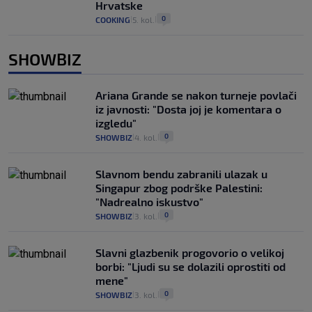
Hrvatske
0
COOKING
5. kol.
|
|
SHOWBIZ
Ariana Grande se nakon turneje povlači
iz javnosti: "Dosta joj je komentara o
izgledu"
0
SHOWBIZ
4. kol.
|
|
Slavnom bendu zabranili ulazak u
Singapur zbog podrške Palestini:
"Nadrealno iskustvo"
0
SHOWBIZ
3. kol.
|
|
Slavni glazbenik progovorio o velikoj
borbi: "Ljudi su se dolazili oprostiti od
mene"
0
SHOWBIZ
3. kol.
|
|