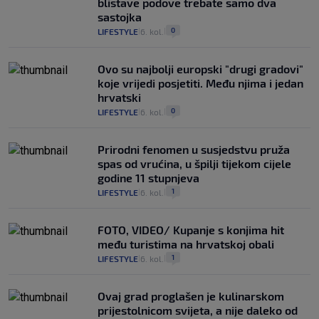
blistave podove trebate samo dva
sastojka
0
LIFESTYLE
6. kol.
|
|
Ovo su najbolji europski "drugi gradovi"
koje vrijedi posjetiti. Među njima i jedan
hrvatski
0
LIFESTYLE
6. kol.
|
|
Prirodni fenomen u susjedstvu pruža
spas od vrućina, u špilji tijekom cijele
godine 11 stupnjeva
1
LIFESTYLE
6. kol.
|
|
FOTO, VIDEO/ Kupanje s konjima hit
među turistima na hrvatskoj obali
1
LIFESTYLE
6. kol.
|
|
Ovaj grad proglašen je kulinarskom
prijestolnicom svijeta, a nije daleko od