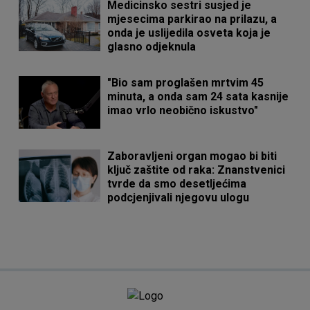
Medicinsko sestri susjed je
mjesecima parkirao na prilazu, a
onda je uslijedila osveta koja je
glasno odjeknula
"Bio sam proglašen mrtvim 45
minuta, a onda sam 24 sata kasnije
imao vrlo neobično iskustvo"
Zaboravljeni organ mogao bi biti
ključ zaštite od raka: Znanstvenici
tvrde da smo desetljećima
podcjenjivali njegovu ulogu