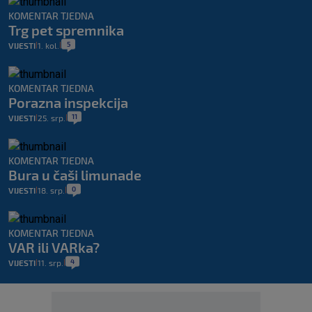
KOMENTAR TJEDNA
Trg pet spremnika
5
VIJESTI
1. kol.
|
|
KOMENTAR TJEDNA
Porazna inspekcija
11
VIJESTI
25. srp.
|
|
KOMENTAR TJEDNA
Bura u čaši limunade
0
VIJESTI
18. srp.
|
|
KOMENTAR TJEDNA
VAR ili VARka?
4
VIJESTI
11. srp.
|
|