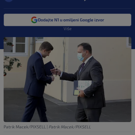
Dodajte N1 u omiljeni Google izvor
Više
Patrik Macek/PIXSELL
|
Patrik Macek/PIXSELL