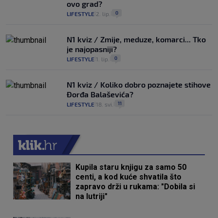
ovo grad?
0
LIFESTYLE
2. lip.
|
|
N1 kviz / Zmije, meduze, komarci... Tko
je najopasniji?
0
LIFESTYLE
1. lip.
|
|
N1 kviz / Koliko dobro poznajete stihove
Đorđa Balaševića?
11
LIFESTYLE
18. svi.
|
|
Kupila staru knjigu za samo 50
centi, a kod kuće shvatila što
zapravo drži u rukama: "Dobila si
na lutriji"