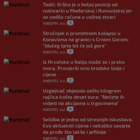
Tadić: Krško je u boljoj poziciji od
nuklearki u Mađarskoj i Rumunjskoj jer
se vodilo računa o važnoj stvari
5
VIJESTI
4. kol.
|
|
Stručnjak o prometnom kolapsu u
Konavlima na granici s Crnom Gorom:
"Idućeg ljeta bit će još gore"
3
VIJESTI
4. kol.
|
|
Iz Hrvatske u Italiju može se i preko
mora. Provjerili smo brodske linije i
cijene
2
VIJESTI
3. kol.
|
|
Uzgajivač objasnio zašto kilogram
rajčica košta deset eura: "Nećete ih
vidjeti na akcijama u trgovinama"
8
VIJESTI
3. kol.
|
|
Selidba je jedno od stresnijih iskustava.
Evo aktualnih cijena i nekoliko savjeta
da prođe što lakše i jeftinije
0
VIJESTI
2. kol.
|
|