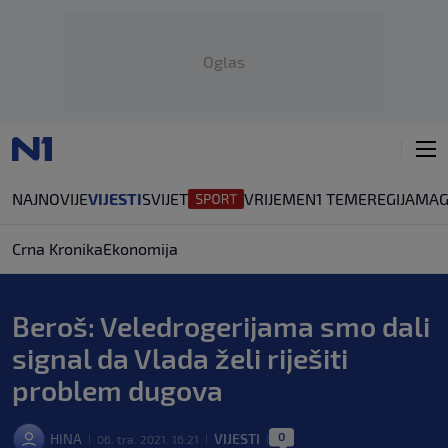
Oglas
NAJNOVIJE
VIJESTI
SVIJET
VRIJEME
N1 TEME
REGIJA
MAG
Crna Kronika
Ekonomija
Beroš: Veledrogerijama smo dali
signal da Vlada želi riješiti
problem dugova
0
HINA
VIJESTI
06. tra. 2021. 16:21
|
|
|