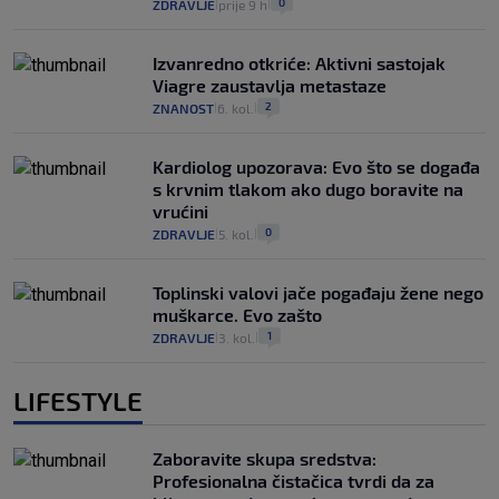
0
ZDRAVLJE
prije 9 h
|
|
Izvanredno otkriće: Aktivni sastojak
Viagre zaustavlja metastaze
2
ZNANOST
6. kol.
|
|
Kardiolog upozorava: Evo što se događa
s krvnim tlakom ako dugo boravite na
vrućini
0
ZDRAVLJE
5. kol.
|
|
Toplinski valovi jače pogađaju žene nego
muškarce. Evo zašto
1
ZDRAVLJE
3. kol.
|
|
LIFESTYLE
Zaboravite skupa sredstva:
Profesionalna čistačica tvrdi da za