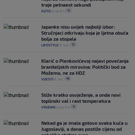
traje petnaest sekundi
0
AUTO
prije 8 h
|
|
Japanke nisu uvijek najbolji izbor:
Stručnjaci otkrivaju koja je ljetna obuća
bolja za stopala
0
LIFESTYLE
6. kol.
|
|
Klarić o Plenkovićevoj najavi povećanja
braniteljskih mirovina: Politički bod za
Možemo, ne za HDZ
18
VIJESTI
6. kol.
|
|
Stiže kratko osvježenje, a onda novi
toplinski val i rast temperatura
0
VRIJEME
prije 9 h
|
|
Nekad ga je imala gotovo svaka kuća u
Jugoslaviji, a danas postiže cijenu od
nekoliko stotina eura