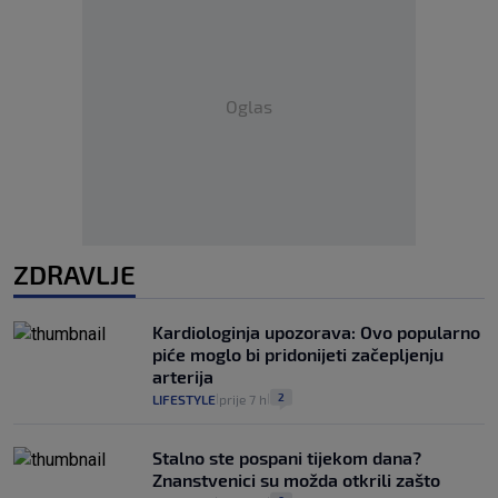
Oglas
ZDRAVLJE
Kardiologinja upozorava: Ovo popularno
piće moglo bi pridonijeti začepljenju
arterija
2
LIFESTYLE
prije 7 h
|
|
Stalno ste pospani tijekom dana?
Znanstvenici su možda otkrili zašto