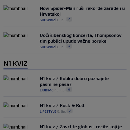
Novi Spider-Man ruši rekorde zarade i u
Hrvatskoj
0
SHOWBIZ
3. kol.
|
|
Uoči šibenskog koncerta, Thompsonov
tim publici uputio važne poruke
4
SHOWBIZ
3. kol.
|
|
N1 KVIZ
N1 kviz / Koliko dobro poznajete
pasmine pasa?
0
LJUBIMCI
13. lip.
|
|
N1 kviz / Rock & Roll
0
LIFESTYLE
8. lip.
|
|
N1 kviz / Zavrtite globus i recite koji je