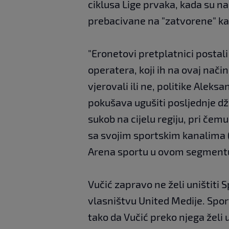
ciklusa Lige prvaka, kada su na
prebacivane na "zatvorene" kan
"Eronetovi pretplatnici postal
operatera, koji ih na ovaj način
vjerovali ili ne, politike Aleks
pokušava ugušiti posljednje dže
sukob na cijelu regiju, pri čemu
sa svojim sportskim kanalima (
Arena sportu u ovom segment
Vučić zapravo ne želi uništiti S
vlasništvu United Medije. Sport
tako da Vučić preko njega želi u