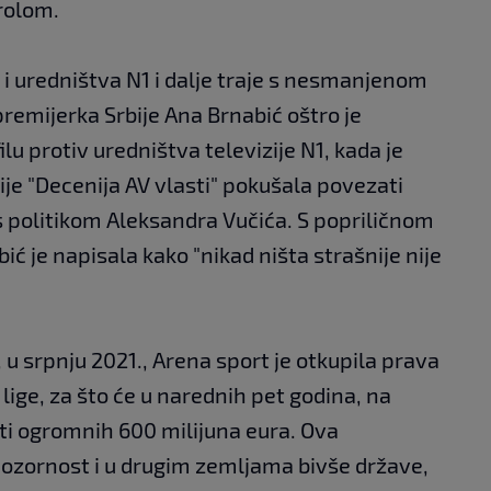
rolom.
i uredništva N1 i dalje traje s nesmanjenom
premijerka Srbije Ana Brnabić oštro je
lu protiv uredništva televizije N1, kada je
ije "Decenija AV vlasti" pokušala povezati
 politikom Aleksandra Vučića. S popriličnom
ć je napisala kako "nikad ništa strašnije nije
, u srpnju 2021., Arena sport je otkupila prava
lige, za što će u narednih pet godina, na
iti ogromnih 600 milijuna eura. Ova
 pozornost i u drugim zemljama bivše države,