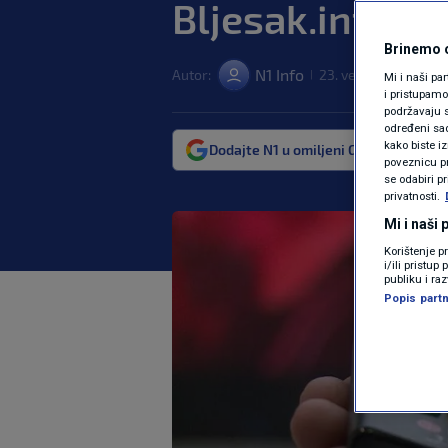
Bljesak.info: V
Brinemo o
N1 Info
Autor:
23. velj. 2022. 19:30
|
Mi i naši pa
i pristupam
podržavaju s
određeni sadr
kako biste i
Dodajte N1 u omiljeni Google izvor
poveznicu pr
se odabiri p
privatnosti.
Mi i naši
Korištenje p
i/ili pristu
publiku i ra
Popis partn