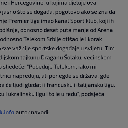
ne i Hercegovine, u kojima djeluje ova
o jasno što se događa, pogotovo ako se zna da
e Premier lige imao kanal Sport klub, koji ih
godišnje, odnosno deset puta manje od Arena
odnosno Telekom Srbije otišao je i korak
o sve važnije sportske događaje u svijetu. Tim
ijskom tajkunu Draganu Šolaku, većinskom
o sljedeće: "Pobeđuje Telekom, iako mi
tnici napreduju, ali ponegde se država, gde
 će ljudi gledati i francusku i italijansku ligu.
 i ukrajinsku ligu i to je u redu", podsjeća
k.info
autor navodi: