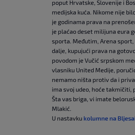
poput Hrvatske, Slovenije i Bos
medijska kuća. Nikome nije bil
je godinama prava na prenošenj
je plaćao deset milijuna eura 
sporta. Međutim, Arena sport, 
dalje, kupujući prava na gotov
povodom je Vučić srpskom med
vlasniku United Medije, poruči
nemamo ništa protiv da i priva
ima svoj udeo, hoće takmičiti, pa
Šta vas briga, vi imate belorusku
Mlakić.
U nastavku
kolumne na Bljesa