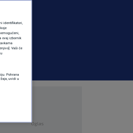
identifikatori,
 koje
 onemogućeni,
a ovaj izbornik
ostavkama
njivo]. Vaši će
ku
ciju. Pohrana
žaja, uvidi u
Oglas