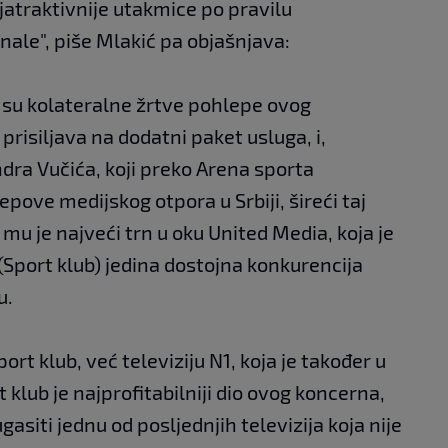
jatraktivnije utakmice po pravilu
ale", piše Mlakić pa objašnjava:
i su kolateralne žrtve pohlepe ovog
 prisiljava na dodatni paket usluga, i,
andra Vučića, koji preko Arena sporta
pove medijskog otpora u Srbiji, šireći taj
 mu je najveći trn u oku United Media, koja je
Sport klub) jedina dostojna konkurencija
u.
port klub, već televiziju N1, koja je također u
 klub je najprofitabilniji dio ovog koncerna,
gasiti jednu od posljednjih televizija koja nije