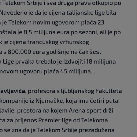
je Telekom Srbije i sva druga prava otkupio po
vedeno je da je cijena talijanske lige bila
 da je Telekom novim ugovorom plaća 23
tala je 8,5 milijuna eura po sezoni, ali je po
k je cijena francuskog vrhunskog
 s 800.000 eura godišnje na čak šest
Lige prvaka trebalo je izdvojiti 18 milijuna
 novom ugovoru plaća 45 milijuna...
avljevića
, profesora s ljubljanskog Fakulteta
 kompanije iz Njemačke, koja ima četiri puta
lavije, prostora na kojem Arena sport drži
ca za prijenos Premier lige od Telekoma
ako se zna da je Telekom Srbije prezadužena