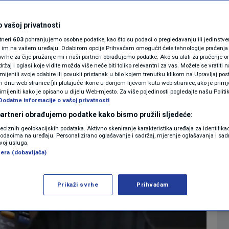
učićeva Liga prvaka
MAGAZIN
N1 KOMENTAR
 vašoj privatnosti
0
VIJESTI
komentara
|
|
rtneri
603
pohranjujemo osobne podatke, kao što su podaci o pregledavanju ili jedinstveni 
KOLUMNE
o im na vašem uređaju. Odabirom opcije Prihvaćam omogućit ćete tehnologije praćenja
vrhe za čije pružanje mi i naši partneri obrađujemo podatke. Ako su alati za praćenje
žaj i oglasi koje vidite možda više neće biti toliko relevantni za vas. Možete se vratiti n
N1(DIS)INFO
zmijenili svoje odabire ili povukli pristanak u bilo kojem trenutku klikom na Upravljaj p
Više
i dnu web-stranice [ili plutajuće ikone u donjem lijevom kutu web stranice, ako je primje
KLIMATSKE PROMJENE
rimijeniti kako je opisano u dijelu Web-mjesto. Za više pojedinosti pogledajte našu Politi
Dodatne informacije o vašoj privatnosti
FOTO
 partneri obrađujemo podatke kako bismo pružili sljedeće:
reciznih geolokacijskih podataka. Aktivno skeniranje karakteristika uređaja za identifika
p podacima na uređaju. Personalizirano oglašavanje i sadržaj, mjerenje oglašavanja i sadr
VIDEO
zvoj usluga.
era (dobavljača)
Prikaži svrhe
Prihvaćam