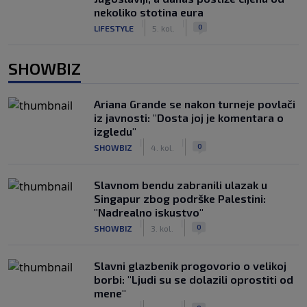
nekoliko stotina eura
|
|
0
LIFESTYLE
5. kol.
SHOWBIZ
Ariana Grande se nakon turneje povlači
iz javnosti: "Dosta joj je komentara o
izgledu"
|
|
0
SHOWBIZ
4. kol.
Slavnom bendu zabranili ulazak u
Singapur zbog podrške Palestini:
"Nadrealno iskustvo"
|
|
0
SHOWBIZ
3. kol.
Slavni glazbenik progovorio o velikoj
borbi: "Ljudi su se dolazili oprostiti od
mene"
|
|