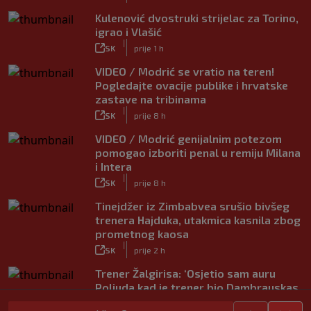
Kulenović dvostruki strijelac za Torino,
igrao i Vlašić
|
SK
prije 1 h
VIDEO / Modrić se vratio na teren!
Pogledajte ovacije publike i hrvatske
zastave na tribinama
|
SK
prije 8 h
VIDEO / Modrić genijalnim potezom
pomogao izboriti penal u remiju Milana
i Intera
|
SK
prije 8 h
Tinejdžer iz Zimbabvea srušio bivšeg
trenera Hajduka, utakmica kasnila zbog
prometnog kaosa
|
SK
prije 2 h
Trener Žalgirisa: ‘Osjetio sam auru
Poljuda kad je trener bio Dambrauskas.
Hajduk danas igra nestabilno’