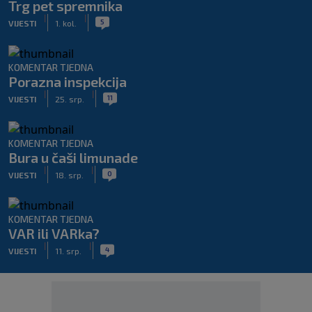
Trg pet spremnika
|
|
5
VIJESTI
1. kol.
KOMENTAR TJEDNA
Porazna inspekcija
|
|
11
VIJESTI
25. srp.
KOMENTAR TJEDNA
Bura u čaši limunade
|
|
0
VIJESTI
18. srp.
KOMENTAR TJEDNA
VAR ili VARka?
|
|
4
VIJESTI
11. srp.