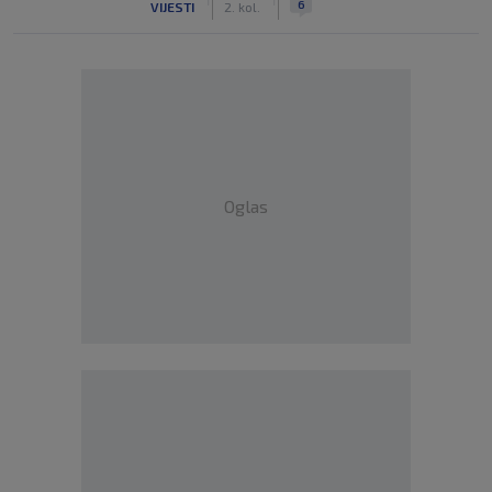
6
VIJESTI
2. kol.
Oglas