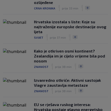
ozlijeđene
|
|
0
CRNA KRONIKA
prije 33 min
Hrvatska izostala s liste: Koje su
najtraženije europske destinacije ovog
ljeta
|
|
0
SVIJET
prije 37 min
Kako je otkriven osmi kontinent?
Zealandija im je cijelo vrijeme bila pod
nosom
|
|
0
ZNANOST
prije 38 min
Izvanredno otkriće: Aktivni sastojak
Viagre zaustavlja metastaze
|
|
0
ZNANOST
prije 38 min
EU se rješava ruskog interesa:
Hrvatska postaje glavno energetsko