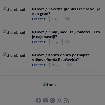
N1 kviz / Zavrtite globus i recite koji je
ovo grad?
|
|
0
LIFESTYLE
2. lip.
N1 kviz / Zmije, meduze, komarci... Tko
je najopasniji?
|
|
0
LIFESTYLE
1. lip.
N1 kviz / Koliko dobro poznajete
stihove Đorđa Balaševića?
|
|
11
LIFESTYLE
18. svi.