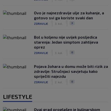
Ovo je najnezdravije ulje za kuhanje, a
gotovo svi ga koriste svaki dan
|
|
3
ZDRAVLJE
3. kol.
Bol u koljenu nije uvijek posljedica
starenja: Jedan simptom zahtijeva
oprez
|
|
0
ZDRAVLJE
3. kol.
Pojava žohara u domu može biti rizik za
zdravlje: Stručnjaci savjetuju kako
spriječiti najezdu
|
|
0
ZDRAVLJE
2. kol.
LIFESTYLE
Ovaj grad proglašen je kulinarskom