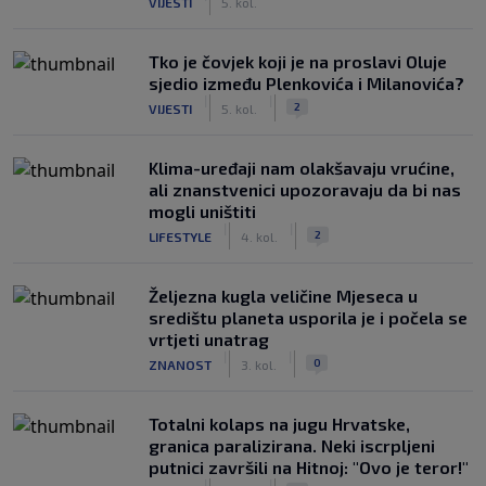
VIJESTI
5. kol.
Tko je čovjek koji je na proslavi Oluje
sjedio između Plenkovića i Milanovića?
|
|
2
VIJESTI
5. kol.
Klima-uređaji nam olakšavaju vrućine,
ali znanstvenici upozoravaju da bi nas
mogli uništiti
|
|
2
LIFESTYLE
4. kol.
Željezna kugla veličine Mjeseca u
središtu planeta usporila je i počela se
vrtjeti unatrag
|
|
0
ZNANOST
3. kol.
Totalni kolaps na jugu Hrvatske,
granica paralizirana. Neki iscrpljeni
putnici završili na Hitnoj: "Ovo je teror!"
|
|