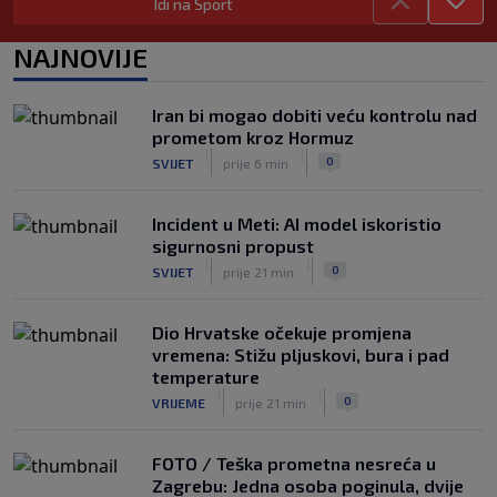
|
Idi na Sport
SK
prije 4 h
Vatreni u Cityju sve bolji: ‘Kovačić
NAJNOVIJE
izgleda potpuno fit, a Gvardiol bi
mogao biti starter na boku’
|
Iran bi mogao dobiti veću kontrolu nad
SK
prije 4 h
prometom kroz Hormuz
Luis Figo žestoko prozvao Infantina:
|
|
0
SVIJET
prije 6 min
‘Najniže, najlopovskije i kukavički
sebično ponašanje. Mora otići!’
|
Incident u Meti: AI model iskoristio
SK
prije 6 h
sigurnosni propust
|
|
0
SVIJET
prije 21 min
Dio Hrvatske očekuje promjena
vremena: Stižu pljuskovi, bura i pad
temperature
|
|
0
VRIJEME
prije 21 min
FOTO / Teška prometna nesreća u
Zagrebu: Jedna osoba poginula, dvije