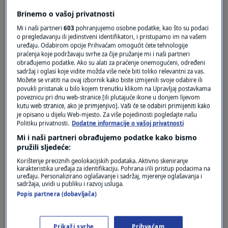
Pošalji
Brinemo o vašoj privatnosti
Mi i naši partneri
603
pohranjujemo osobne podatke, kao što su podaci
o pregledavanju ili jedinstveni identifikatori, i pristupamo im na vašem
uređaju. Odabirom opcije Prihvaćam omogućit ćete tehnologije
praćenja koje podržavaju svrhe za čije pružanje mi i naši partneri
obrađujemo podatke. Ako su alati za praćenje onemogućeni, određeni
sadržaj i oglasi koje vidite možda više neće biti toliko relevantni za vas.
Možete se vratiti na ovaj izbornik kako biste izmijenili svoje odabire ili
povukli pristanak u bilo kojem trenutku klikom na Upravljaj postavkama
poveznicu pri dnu web-stranice [ili plutajuće ikone u donjem lijevom
kutu web stranice, ako je primjenjivo]. Vaši će se odabiri primijeniti kako
je opisano u dijelu Web-mjesto. Za više pojedinosti pogledajte našu
Oglas
Politiku privatnosti.
Dodatne informacije o vašoj privatnosti
Mi i naši partneri obrađujemo podatke kako bismo
pružili sljedeće:
Korištenje preciznih geolokacijskih podataka. Aktivno skeniranje
karakteristika uređaja za identifikaciju. Pohrana i/ili pristup podacima na
uređaju. Personalizirano oglašavanje i sadržaj, mjerenje oglašavanja i
sadržaja, uvidi u publiku i razvoj usluga.
Popis partnera (dobavljača)
Prikaži svrhe
Prihvaćam