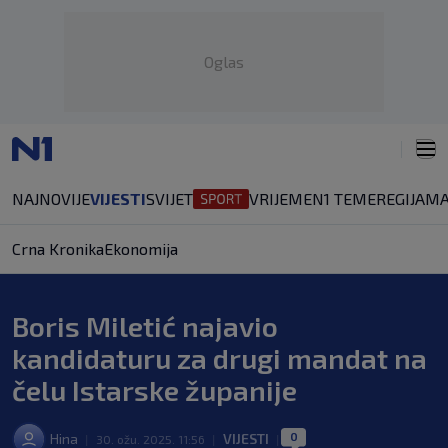
Oglas
NAJNOVIJE
VIJESTI
SVIJET
VRIJEME
N1 TEME
REGIJA
MA
Crna Kronika
Ekonomija
Boris Miletić najavio
kandidaturu za drugi mandat na
čelu Istarske županije
0
Hina
VIJESTI
|
30. ožu. 2025. 11:56
|
|