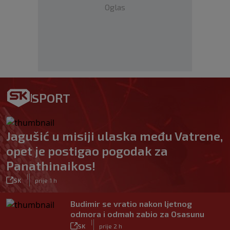
Oglas
SPORT
Jagušić u misiji ulaska među Vatrene,
opet je postigao pogodak za
Panathinaikos!
|
SK
prije 1 h
Budimir se vratio nakon ljetnog
odmora i odmah zabio za Osasunu
|
SK
prije 2 h