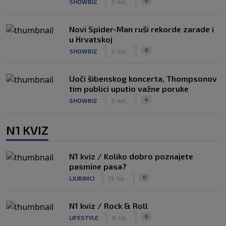
0
SHOWBIZ
3. kol.
Novi Spider-Man ruši rekorde zarade i
u Hrvatskoj
|
|
0
SHOWBIZ
3. kol.
Uoči šibenskog koncerta, Thompsonov
tim publici uputio važne poruke
|
|
4
SHOWBIZ
3. kol.
N1 KVIZ
N1 kviz / Koliko dobro poznajete
pasmine pasa?
|
|
0
LJUBIMCI
13. lip.
N1 kviz / Rock & Roll
|
|
0
LIFESTYLE
8. lip.