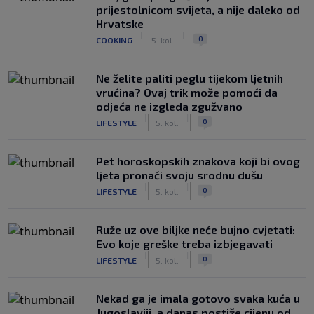
prijestolnicom svijeta, a nije daleko od
Hrvatske
|
|
0
COOKING
5. kol.
Ne želite paliti peglu tijekom ljetnih
vrućina? Ovaj trik može pomoći da
odjeća ne izgleda zgužvano
|
|
0
LIFESTYLE
5. kol.
Pet horoskopskih znakova koji bi ovog
ljeta pronaći svoju srodnu dušu
|
|
0
LIFESTYLE
5. kol.
Ruže uz ove biljke neće bujno cvjetati:
Evo koje greške treba izbjegavati
|
|
0
LIFESTYLE
5. kol.
Nekad ga je imala gotovo svaka kuća u
Jugoslaviji, a danas postiže cijenu od