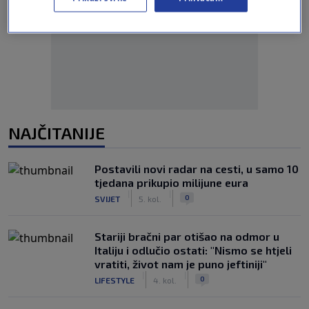
Oglas
NAJČITANIJE
Postavili novi radar na cesti, u samo 10
tjedana prikupio milijune eura
|
|
0
SVIJET
5. kol.
Stariji bračni par otišao na odmor u
Italiju i odlučio ostati: "Nismo se htjeli
vratiti, život nam je puno jeftiniji"
|
|
0
LIFESTYLE
4. kol.