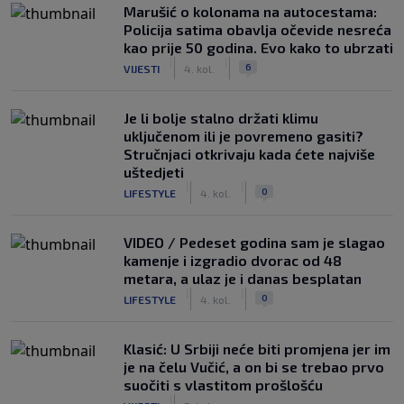
Marušić o kolonama na autocestama:
Policija satima obavlja očevide nesreća
kao prije 50 godina. Evo kako to ubrzati
|
|
6
VIJESTI
4. kol.
Je li bolje stalno držati klimu
uključenom ili je povremeno gasiti?
Stručnjaci otkrivaju kada ćete najviše
uštedjeti
|
|
0
LIFESTYLE
4. kol.
VIDEO / Pedeset godina sam je slagao
kamenje i izgradio dvorac od 48
metara, a ulaz je i danas besplatan
|
|
0
LIFESTYLE
4. kol.
Klasić: U Srbiji neće biti promjena jer im
je na čelu Vučić, a on bi se trebao prvo
suočiti s vlastitom prošlošću
|