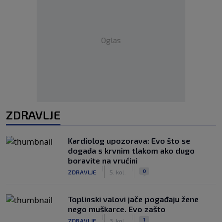
Oglas
ZDRAVLJE
Kardiolog upozorava: Evo što se
događa s krvnim tlakom ako dugo
boravite na vrućini
|
|
0
ZDRAVLJE
5. kol.
Toplinski valovi jače pogađaju žene
nego muškarce. Evo zašto
|
|
1
ZDRAVLJE
3. kol.