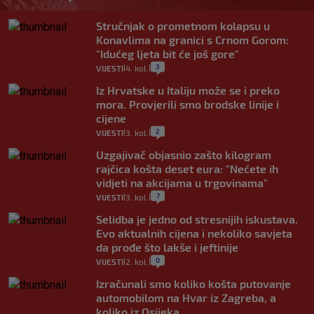
Stručnjak o prometnom kolapsu u
Konavlima na granici s Crnom Gorom:
"Idućeg ljeta bit će još gore"
3
VIJESTI
4. kol.
|
|
Iz Hrvatske u Italiju može se i preko
mora. Provjerili smo brodske linije i
cijene
2
VIJESTI
3. kol.
|
|
Uzgajivač objasnio zašto kilogram
rajčica košta deset eura: "Nećete ih
vidjeti na akcijama u trgovinama"
7
VIJESTI
3. kol.
|
|
Selidba je jedno od stresnijih iskustava.
Evo aktualnih cijena i nekoliko savjeta
da prođe što lakše i jeftinije
0
VIJESTI
2. kol.
|
|
Izračunali smo koliko košta putovanje
automobilom na Hvar iz Zagreba, a
koliko iz Osijeka