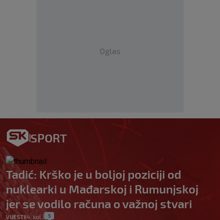
Oglas
SPORT
Tadić: Krško je u boljoj poziciji od
nuklearki u Mađarskoj i Rumunjskoj
jer se vodilo računa o važnoj stvari
5
VIJESTI
4. kol.
|
|