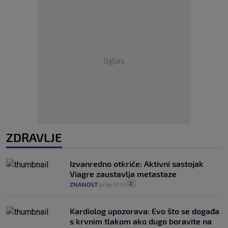
Oglas
ZDRAVLJE
Izvanredno otkriće: Aktivni sastojak
Viagre zaustavlja metastaze
2
ZNANOST
prije 10 h
|
|
Kardiolog upozorava: Evo što se događa
s krvnim tlakom ako dugo boravite na