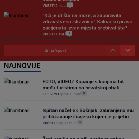
14
VIJESTI
2. kol.
|
|
"Kći je otišla na more, a zaboravila
zdravstvenu iskaznicu". Kakva su prava
pacijenata izvan mjesta prebivališta?
1
VIJESTI
1. kol.
|
|
Provjerili smo "što ćemo onda" ako
Plenković na 15 dana ukine mjere: "Ne bi
Idi na Sport
se dogodilo ništa. Vlada se zaljubila u te
intervencije"
NAJNOVIJE
25
VIJESTI
30. srp.
|
|
Analitičar o Mostu: Oni su u yin-yang
FOTO, VIDEO/ Kupanje s konjima hit
poziciji i imaju drugog najpoznatijeg
među turistima na hrvatskoj obali
bravara u povijesti Hrvatske
0
LIFESTYLE
prije 11 min
|
|
16
VIJESTI
30. srp.
|
|
Ispitan načelnik Bošnjak, zabranjeno mu
približavanje čovjeku kojem je prijetio
0
VIJESTI
prije 33 min
|
|
Ženi pozlilo na plaži, spašena nakon