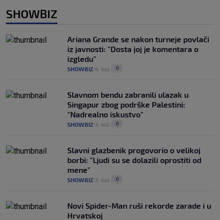
SHOWBIZ
Ariana Grande se nakon turneje povlači
iz javnosti: "Dosta joj je komentara o
izgledu"
0
SHOWBIZ
4. kol.
|
|
Slavnom bendu zabranili ulazak u
Singapur zbog podrške Palestini:
"Nadrealno iskustvo"
0
SHOWBIZ
3. kol.
|
|
Slavni glazbenik progovorio o velikoj
borbi: "Ljudi su se dolazili oprostiti od
mene"
0
SHOWBIZ
3. kol.
|
|
Novi Spider-Man ruši rekorde zarade i u
Hrvatskoj