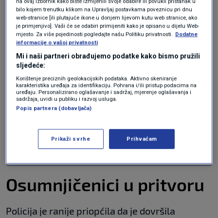
na ovaj izbornik kako biste izmijenili svoje odabire ili povukli pristanak u
bilo kojem trenutku klikom na Upravljaj postavkama poveznicu pri dnu
web-stranice [ili plutajuće ikone u donjem lijevom kutu web stranice, ako
Kad je novinarska ekipa Provjerenog pokušala
je primjenjivo]. Vaši će se odabiri primijeniti kako je opisano u dijelu Web-
mjesto. Za više pojedinosti pogledajte našu Politiku privatnosti.
Dodatne
razgovarati s bračnim parom, došlo je do
informacije o vašoj privatnosti
verbalnog i fizičkog napada. "Ne snimaj. Je*em
Mi i naši partneri obrađujemo podatke kako bismo pružili
sljedeće:
ti kruh. Ne snimaj. Nemoj snimati", vikao je
Korištenje preciznih geolokacijskih podataka. Aktivno skeniranje
muškarac, nakon čega je njegova supruga
karakteristika uređaja za identifikaciju. Pohrana i/ili pristup podacima na
uređaju. Personalizirano oglašavanje i sadržaj, mjerenje oglašavanja i
ošamarila reporterku
Danku Derifaj,
prenosi
sadržaja, uvidi u publiku i razvoj usluga.
Popis partnera (dobavljača)
Dnevnik.
Prikaži svrhe
Prihvaćam
Kod rijeke Une napadnuti TV novinari
VIJESTI
12. svi.
|
Osumnjičenici u pritvoru
Policija je ranije priopćila da je dovršila