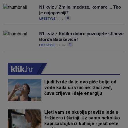
N1 kviz / Zmije, meduze, komarci... Tko
je najopasniji?
0
LIFESTYLE
1. lip.
|
|
N1 kviz / Koliko dobro poznajete stihove
Đorđa Balaševića?
11
LIFESTYLE
18. svi.
|
|
Ljudi tvrde da je ovo piće bolje od
vode kada su vrućine: Gasi žeđ,
čuva crijeva i daje energiju
Ljeti vam se skuplja previše leda u
frižideru i škrinji: Uz samo nekoliko
kapi sastojka iz kuhinje riješit ćete