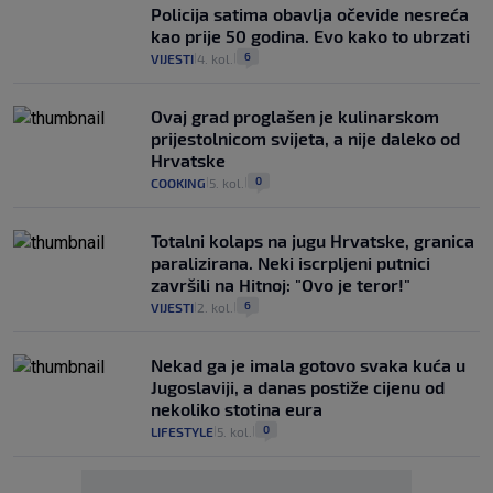
Policija satima obavlja očevide nesreća
kao prije 50 godina. Evo kako to ubrzati
6
VIJESTI
4. kol.
|
|
Ovaj grad proglašen je kulinarskom
prijestolnicom svijeta, a nije daleko od
Hrvatske
0
COOKING
5. kol.
|
|
Totalni kolaps na jugu Hrvatske, granica
paralizirana. Neki iscrpljeni putnici
završili na Hitnoj: "Ovo je teror!"
6
VIJESTI
2. kol.
|
|
Nekad ga je imala gotovo svaka kuća u
Jugoslaviji, a danas postiže cijenu od
nekoliko stotina eura
0
LIFESTYLE
5. kol.
|
|