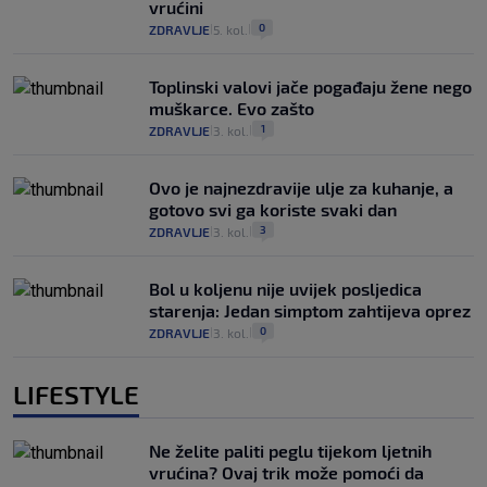
vrućini
0
ZDRAVLJE
5. kol.
|
|
Toplinski valovi jače pogađaju žene nego
muškarce. Evo zašto
1
ZDRAVLJE
3. kol.
|
|
Ovo je najnezdravije ulje za kuhanje, a
gotovo svi ga koriste svaki dan
3
ZDRAVLJE
3. kol.
|
|
Bol u koljenu nije uvijek posljedica
starenja: Jedan simptom zahtijeva oprez
0
ZDRAVLJE
3. kol.
|
|
LIFESTYLE
Ne želite paliti peglu tijekom ljetnih
vrućina? Ovaj trik može pomoći da