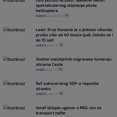
spektakularnog slijetanja pilota
helikoptera
0
VIJESTI
prije 55 min
|
|
Lasić: Kroz Konavle je u jednom vikendu
prošlo više od 40 tisuća ljudi, čekalo se i
do 15 sati
0
VIJESTI
prije 1 h
|
|
Stotine maloljetnih migranata tumaraju
ulicama Ceute
0
SVIJET
prije 1 h
|
|
Šef vukovarskog SDP-a napustio
stranku
0
VIJESTI
prije 1 h
|
|
Janaf sklopio ugovor s MOL-om za
transport nafte