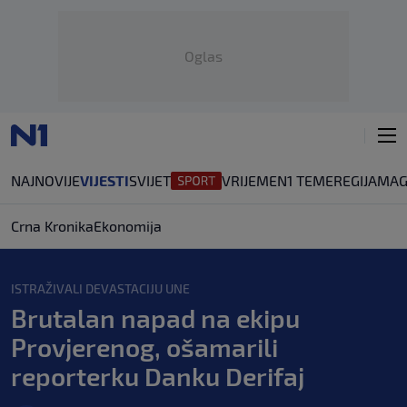
Oglas
NAJNOVIJE
VIJESTI
SVIJET
VRIJEME
N1 TEME
REGIJA
MAG
Crna Kronika
Ekonomija
ISTRAŽIVALI DEVASTACIJU UNE
Brutalan napad na ekipu
Provjerenog, ošamarili
reporterku Danku Derifaj