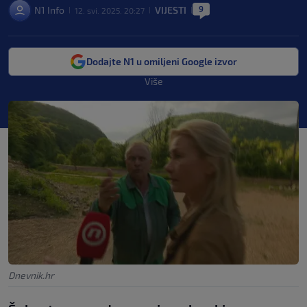
9
N1 Info
VIJESTI
12. svi. 2025. 20:27
|
|
|
Dodajte N1 u omiljeni Google izvor
Više
Dnevnik.hr