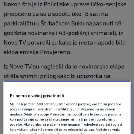
Nakon što je iz Policijske uprave ličko-senjske
priopćeno da su u subotu oko 18 sati na
parkiralištu u Štrbačkom Buku napadnuti 49-
godišnja novinarka i 43-godišnji snimatelj, iz
Nove TV potvrdili su kako je meta napada bila
ekipa emisije Provjereno.
Iz Nove TV su naglasili da je novinarska ekipa
otišla snimiti prilog kako bi upozorila na
višegodišnju devastaciju koja se odvija na
Štrbačkom Buku uz rijeku Unu. Navode da
Brinemo o vašoj privatnosti
zemljište koje je u državnom vlasništvu
Mi i naši partneri
603
pohranjujemo osobne podatke, kao što su podaci o
pregledavanju ili jedinstveni identifikatori, i pristupamo im na vašem
svojata bračni par koji ondje ruši stijene,
uređaju. Odabirom opcije Prihvaćam omogućit ćete tehnologije praćenja
koje podržavaju svrhe za čije pružanje mi i naši partneri obrađujemo
postavlja rasvjetne stupove, betonira, pa čak i
podatke. Ako su alati za praćenje onemogućeni, određeni sadržaj i oglasi
koje vidite možda više neće biti toliko relevantni za vas. Možete se vratiti
naplaćuje ulaznice posjetiteljima.