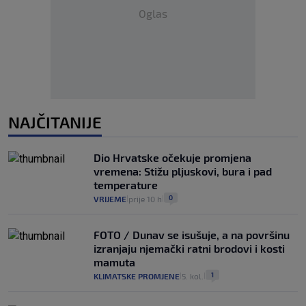
Oglas
NAJČITANIJE
Dio Hrvatske očekuje promjena
vremena: Stižu pljuskovi, bura i pad
temperature
0
VRIJEME
prije 10 h
|
|
FOTO / Dunav se isušuje, a na površinu
izranjaju njemački ratni brodovi i kosti
mamuta
1
KLIMATSKE PROMJENE
5. kol.
|
|