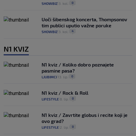
0
SHOWBIZ
3. kol.
|
|
Uoči šibenskog koncerta, Thompsonov
tim publici uputio važne poruke
4
SHOWBIZ
3. kol.
|
|
N1 KVIZ
N1 kviz / Koliko dobro poznajete
pasmine pasa?
0
LJUBIMCI
13. lip.
|
|
N1 kviz / Rock & Roll
0
LIFESTYLE
8. lip.
|
|
N1 kviz / Zavrtite globus i recite koji je
ovo grad?
0
LIFESTYLE
2. lip.
|
|