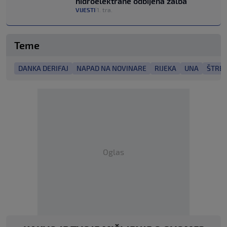
hidroelektrane odbijena žalba
VIJESTI
1. tra.
|
Teme
DANKA DERIFAJ
NAPAD NA NOVINARE
RIJEKA
UNA
ŠTRBA
Oglas