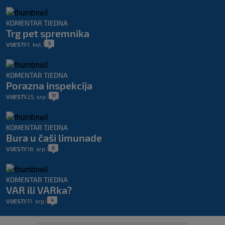
KOMENTAR TJEDNA
Trg pet spremnika
5
VIJESTI
1. kol.
|
|
KOMENTAR TJEDNA
Porazna inspekcija
11
VIJESTI
25. srp.
|
|
KOMENTAR TJEDNA
Bura u čaši limunade
0
VIJESTI
18. srp.
|
|
KOMENTAR TJEDNA
VAR ili VARka?
4
VIJESTI
11. srp.
|
|