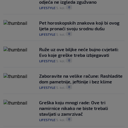
odjeća ne izgleda zgužvano
0
LIFESTYLE
5. kol.
|
|
Pet horoskopskih znakova koji bi ovog
ljeta pronaći svoju srodnu dušu
0
LIFESTYLE
5. kol.
|
|
Ruže uz ove biljke neće bujno cvjetati:
Evo koje greške treba izbjegavati
0
LIFESTYLE
5. kol.
|
|
Zaboravite na velike račune: Rashladite
dom pametnije, jeftinije i bez klime
0
LIFESTYLE
5. kol.
|
|
Greška koju mnogi rade: Ove tri
namirnice nikako ne biste trebali
stavljati u zamrzivač
0
LIFESTYLE
5. kol.
|
|