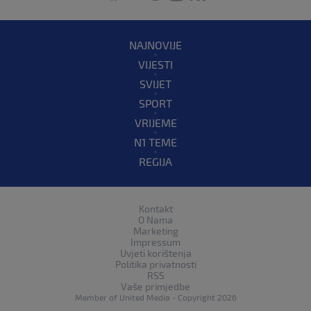
NAJNOVIJE
VIJESTI
SVIJET
SPORT
VRIJEME
N1 TEME
REGIJA
Kontakt
O Nama
Marketing
Impressum
Uvjeti korištenja
Politika privatnosti
RSS
Vaše primjedbe
Member of
United Media
- Copyright 2026