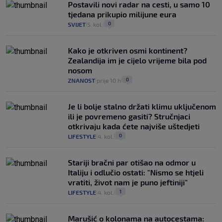
Postavili novi radar na cesti, u samo 10
tjedana prikupio milijune eura
0
SVIJET
5. kol.
|
|
Kako je otkriven osmi kontinent?
Zealandija im je cijelo vrijeme bila pod
nosom
0
ZNANOST
prije 10 h
|
|
Je li bolje stalno držati klimu uključenom
ili je povremeno gasiti? Stručnjaci
otkrivaju kada ćete najviše uštedjeti
0
LIFESTYLE
4. kol.
|
|
Stariji bračni par otišao na odmor u
Italiju i odlučio ostati: "Nismo se htjeli
vratiti, život nam je puno jeftiniji"
1
LIFESTYLE
4. kol.
|
|
Marušić o kolonama na autocestama: