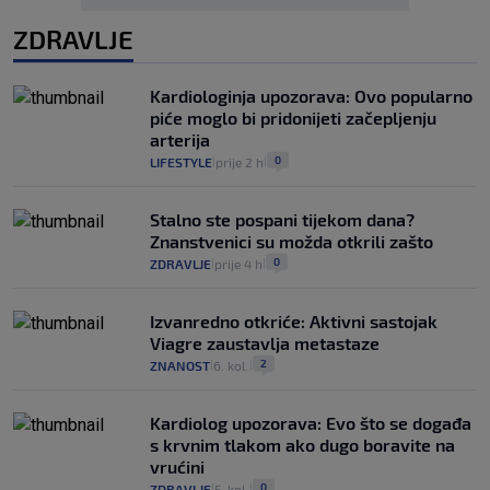
ZDRAVLJE
Kardiologinja upozorava: Ovo popularno
piće moglo bi pridonijeti začepljenju
arterija
0
LIFESTYLE
prije 2 h
|
|
Stalno ste pospani tijekom dana?
Znanstvenici su možda otkrili zašto
0
ZDRAVLJE
prije 4 h
|
|
Izvanredno otkriće: Aktivni sastojak
Viagre zaustavlja metastaze
2
ZNANOST
6. kol.
|
|
Kardiolog upozorava: Evo što se događa
s krvnim tlakom ako dugo boravite na
vrućini
0
ZDRAVLJE
5. kol.
|
|