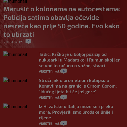
Marušić o kolonama na autocestama:
Policija satima obavlja očevide
nesreća kao prije 50 godina. Evo kako
to ubrzati
6
VIJESTI
4. kol.
|
|
Tadić: Krško je u boljoj poziciji od
nuklearki u Mađarskoj i Rumunjskoj jer
se vodilo računa o važnoj stvari
5
VIJESTI
4. kol.
|
|
Stručnjak o prometnom kolapsu u
Konavlima na granici s Crnom Gorom:
"Idućeg ljeta bit će još gore"
3
VIJESTI
4. kol.
|
|
Iz Hrvatske u Italiju može se i preko
mora. Provjerili smo brodske linije i
cijene
2
VIJESTI
3. kol.
|
|