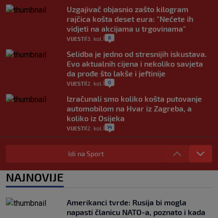
Uzgajivač objasnio zašto kilogram
rajčica košta deset eura: "Nećete ih
vidjeti na akcijama u trgovinama"
8
VIJESTI
3. kol.
|
|
Selidba je jedno od stresnijih iskustava.
Evo aktualnih cijena i nekoliko savjeta
da prođe što lakše i jeftinije
0
VIJESTI
2. kol.
|
|
Izračunali smo koliko košta putovanje
automobilom na Hvar iz Zagreba, a
koliko iz Osijeka
14
VIJESTI
2. kol.
|
|
"Kći je otišla na more, a zaboravila
zdravstvenu iskaznicu". Kakva su prava
Idi na Sport
pacijenata izvan mjesta prebivališta?
1
VIJESTI
1. kol.
NAJNOVIJE
|
|
Provjerili smo "što ćemo onda" ako
Plenković na 15 dana ukine mjere: "Ne bi
Amerikanci tvrde: Rusija bi mogla
se dogodilo ništa. Vlada se zaljubila u te
napasti članicu NATO-a, poznato i kada
intervencije"