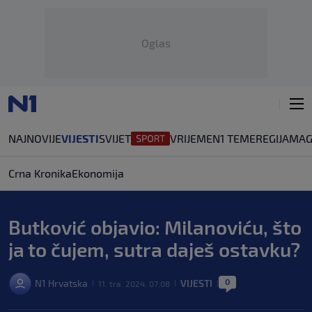
Oglas
NAJNOVIJE
VIJESTI
SVIJET
VRIJEME
N1 TEME
REGIJA
MAG
Crna Kronika
Ekonomija
Butković objavio: Milanoviću, što
ja to čujem, sutra daješ ostavku?
0
N1 Hrvatska
VIJESTI
11. tra. 2024. 07:08
|
|
|