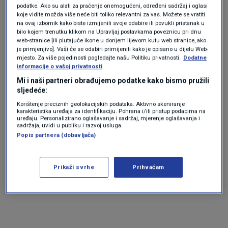
dobronamjerno ti kažem, ne blamiraj se
podatke. Ako su alati za praćenje onemogućeni, određeni sadržaj i oglasi
dodatno.
koje vidite možda više neće biti toliko relevantni za vas. Možete se vratiti
na ovaj izbornik kako biste izmijenili svoje odabire ili povukli pristanak u
Budi frajer bar na kraju, stisni ruku pobjedniku i
bilo kojem trenutku klikom na Upravljaj postavkama poveznicu pri dnu
web-stranice [ili plutajuće ikone u donjem lijevom kutu web stranice, ako
čekaj kraj mandata.
je primjenjivo]. Vaši će se odabiri primijeniti kako je opisano u dijelu Web-
mjesto. Za više pojedinosti pogledajte našu Politiku privatnosti.
Dodatne
informacije o vašoj privatnosti
P.S. Ne pitaj me kako sam doznao. Reći ću ti kad
Mi i naši partneri obrađujemo podatke kako bismo pružili
sljedeće:
mi odgovoriš na ona moja dva pitanja", napisao
Korištenje preciznih geolokacijskih podataka. Aktivno skeniranje
karakteristika uređaja za identifikaciju. Pohrana i/ili pristup podacima na
je Butković.
uređaju. Personalizirano oglašavanje i sadržaj, mjerenje oglašavanja i
sadržaja, uvidi u publiku i razvoj usluga.
Popis partnera (dobavljača)
Prikaži svrhe
Prihvaćam