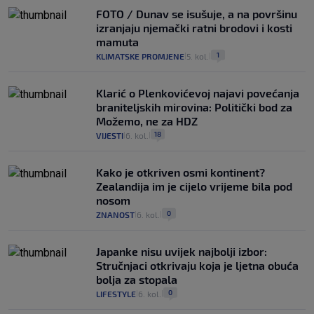
FOTO / Dunav se isušuje, a na površinu
izranjaju njemački ratni brodovi i kosti
mamuta
1
KLIMATSKE PROMJENE
5. kol.
|
|
Klarić o Plenkovićevoj najavi povećanja
braniteljskih mirovina: Politički bod za
Možemo, ne za HDZ
18
VIJESTI
6. kol.
|
|
Kako je otkriven osmi kontinent?
Zealandija im je cijelo vrijeme bila pod
nosom
0
ZNANOST
6. kol.
|
|
Japanke nisu uvijek najbolji izbor:
Stručnjaci otkrivaju koja je ljetna obuća
bolja za stopala
0
LIFESTYLE
6. kol.
|
|