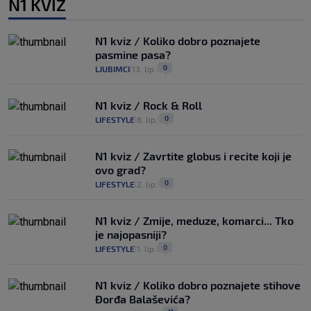
N1 KVIZ
N1 kviz / Koliko dobro poznajete
pasmine pasa?
0
LJUBIMCI
13. lip.
|
|
N1 kviz / Rock & Roll
0
LIFESTYLE
8. lip.
|
|
N1 kviz / Zavrtite globus i recite koji je
ovo grad?
0
LIFESTYLE
2. lip.
|
|
N1 kviz / Zmije, meduze, komarci... Tko
je najopasniji?
0
LIFESTYLE
1. lip.
|
|
N1 kviz / Koliko dobro poznajete stihove
Đorđa Balaševića?