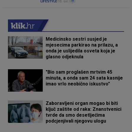
11
LIFESTYLE
18. svi.
|
|
Medicinsko sestri susjed je
mjesecima parkirao na prilazu, a
onda je uslijedila osveta koja je
glasno odjeknula
"Bio sam proglašen mrtvim 45
minuta, a onda sam 24 sata kasnije
imao vrlo neobično iskustvo"
Zaboravljeni organ mogao bi biti
ključ zaštite od raka: Znanstvenici
tvrde da smo desetljećima
podcjenjivali njegovu ulogu