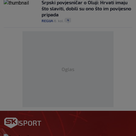
Srpski povjesničar o Oluji: Hrvati imaju
što slaviti, dobili su ono što im povijesno
pripada
4
REGIJA
6. kol.
|
|
Oglas
SPORT