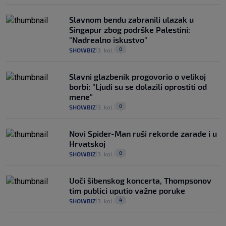
Slavnom bendu zabranili ulazak u
Singapur zbog podrške Palestini:
"Nadrealno iskustvo"
0
SHOWBIZ
3. kol.
|
|
Slavni glazbenik progovorio o velikoj
borbi: "Ljudi su se dolazili oprostiti od
mene"
0
SHOWBIZ
3. kol.
|
|
Novi Spider-Man ruši rekorde zarade i u
Hrvatskoj
0
SHOWBIZ
3. kol.
|
|
Uoči šibenskog koncerta, Thompsonov
tim publici uputio važne poruke
4
SHOWBIZ
3. kol.
|
|