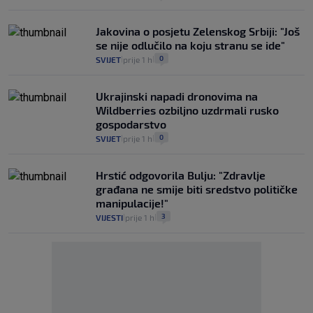
Jakovina o posjetu Zelenskog Srbiji: "Još
se nije odlučilo na koju stranu se ide"
0
SVIJET
prije 1 h
|
|
Ukrajinski napadi dronovima na
Wildberries ozbiljno uzdrmali rusko
gospodarstvo
0
SVIJET
prije 1 h
|
|
Hrstić odgovorila Bulju: "Zdravlje
građana ne smije biti sredstvo političke
manipulacije!"
3
VIJESTI
prije 1 h
|
|