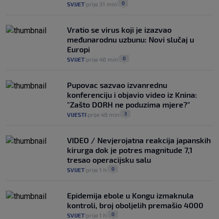
0
SVIJET
prije 31 min
|
|
25
VIJESTI
30. srp.
|
|
Vratio se virus koji je izazvao
međunarodnu uzbunu: Novi slučaj u
Europi
0
SVIJET
prije 46 min
|
|
Pupovac sazvao izvanrednu
konferenciju i objavio video iz Knina:
"Zašto DORH ne poduzima mjere?"
3
VIJESTI
prije 48 min
|
|
VIDEO / Nevjerojatna reakcija japanskih
kirurga dok je potres magnitude 7,1
tresao operacijsku salu
0
SVIJET
prije 1 h
|
|
Epidemija ebole u Kongu izmaknula
kontroli, broj oboljelih premašio 4000
0
SVIJET
prije 1 h
|
|