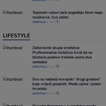
Toplinski valovi jače pogađaju žene nego
muškarce. Evo zašto
1
ZDRAVLJE
3. kol.
|
|
LIFESTYLE
Zaboravite skupa sredstva:
Profesionalna čistačica tvrdi da za
blistave podove trebate samo dva
sastojka
0
LIFESTYLE
6. kol.
|
|
Ovo su najbolji europski "drugi gradovi"
koje vrijedi posjetiti. Među njima i jedan
hrvatski
0
LIFESTYLE
6. kol.
|
|
Prirodni fenomen u susjedstvu pruža