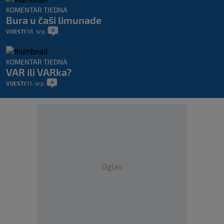
KOMENTAR TJEDNA
Bura u čaši limunade
0
VIJESTI
18. srp.
|
|
KOMENTAR TJEDNA
VAR ili VARka?
4
VIJESTI
11. srp.
|
|
Oglas