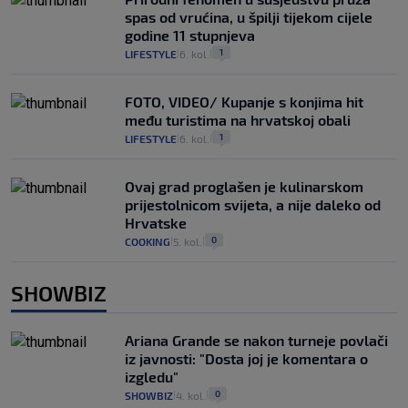
spas od vrućina, u špilji tijekom cijele
godine 11 stupnjeva
1
LIFESTYLE
6. kol.
|
|
FOTO, VIDEO/ Kupanje s konjima hit
među turistima na hrvatskoj obali
1
LIFESTYLE
6. kol.
|
|
Ovaj grad proglašen je kulinarskom
prijestolnicom svijeta, a nije daleko od
Hrvatske
0
COOKING
5. kol.
|
|
SHOWBIZ
Ariana Grande se nakon turneje povlači
iz javnosti: "Dosta joj je komentara o
izgledu"
0
SHOWBIZ
4. kol.
|
|