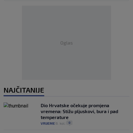
Oglas
NAJČITANIJE
Dio Hrvatske očekuje promjena
vremena: Stižu pljuskovi, bura i pad
temperature
0
VRIJEME
6. kol.
|
|