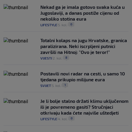
Nekad ga je imala gotovo svaka kuća u
Jugoslaviji, a danas postiže cijenu od
nekoliko stotina eura
0
LIFESTYLE
5. kol.
|
|
Totalni kolaps na jugu Hrvatske, granica
paralizirana. Neki iscrpljeni putnici
završili na Hitnoj: "Ovo je teror!"
8
VIJESTI
2. kol.
|
|
Postavili novi radar na cesti, u samo 10
tjedana prikupio milijune eura
1
SVIJET
5. kol.
|
|
Je li bolje stalno držati klimu uključenom
ili je povremeno gasiti? Stručnjaci
otkrivaju kada ćete najviše uštedjeti
0
LIFESTYLE
4. kol.
|
|