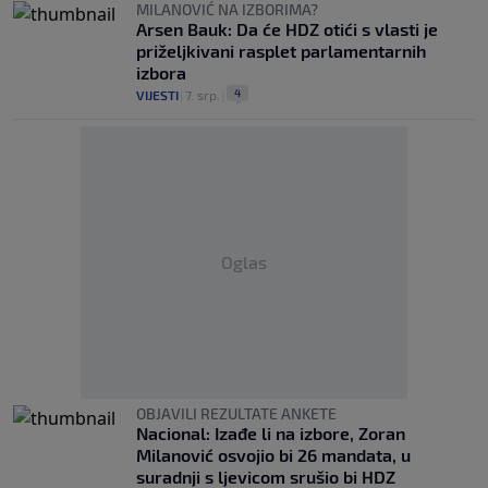
MILANOVIĆ NA IZBORIMA?
Arsen Bauk: Da će HDZ otići s vlasti je
priželjkivani rasplet parlamentarnih
izbora
4
VIJESTI
|
7. srp.
|
Oglas
OBJAVILI REZULTATE ANKETE
Nacional: Izađe li na izbore, Zoran
Milanović osvojio bi 26 mandata, u
suradnji s ljevicom srušio bi HDZ