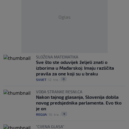
Oglas
SLOŽENA MATEMATIKA
Sve što ste oduvijek željeli znati o
izborima u Mađarskoj: Imaju različita
pravila za one koji su u braku
0
SVIJET
|
12. tra.
|
VOĐA STRANKE RESNI.CA
Nakon tajnog glasanja, Slovenija dobila
novog predsjednika parlamenta. Evo tko
je on
4
REGIJA
|
10. tra.
|
"CIJENA GLASA"