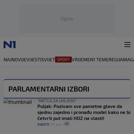
Oglas
NAJNOVIJE
VIJESTI
SVIJET
VRIJEME
N1 TEME
REGIJA
MAG
PARLAMENTARNI IZBORI
"METLA ZA UHLJEBE"
Puljak: Pozivam sve pametne glave da
sjednu zajedno i pronađu model kako ne bi
četvrti put imali HDZ na vlasti!
23
VIJESTI
|
17. srp.
|