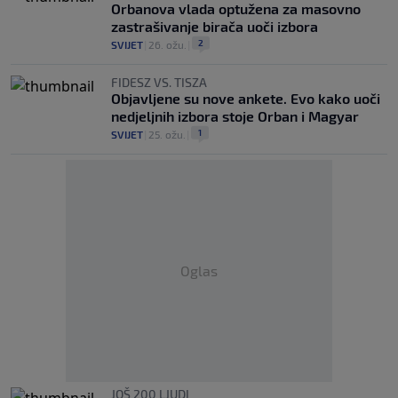
Orbanova vlada optužena za masovno
zastrašivanje birača uoči izbora
2
SVIJET
|
26. ožu.
|
FIDESZ VS. TISZA
Objavljene su nove ankete. Evo kako uoči
nedjeljnih izbora stoje Orban i Magyar
1
SVIJET
|
25. ožu.
|
Oglas
JOŠ 200 LJUDI