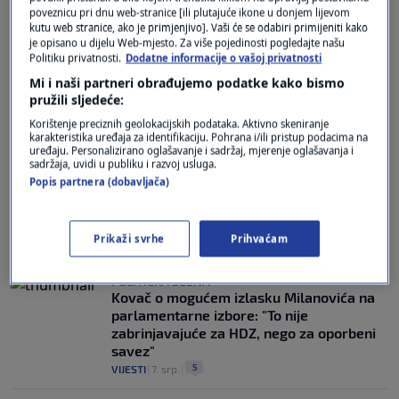
poveznicu pri dnu web-stranice [ili plutajuće ikone u donjem lijevom
kutu web stranice, ako je primjenjivo]. Vaši će se odabiri primijeniti kako
je opisano u dijelu Web-mjesto. Za više pojedinosti pogledajte našu
U ANKETAMA DOBRO KOTIRA
Politiku privatnosti.
Dodatne informacije o vašoj privatnosti
Puhovski: Milanović bi rado na izbore, ali
se užasava pomisli da opet bude premijer.
Mi i naši partneri obrađujemo podatke kako bismo
Ima problema i s dvosatnim radnim
pružili sljedeće:
vremenom
Korištenje preciznih geolokacijskih podataka. Aktivno skeniranje
22
VIJESTI
|
8. srp.
|
karakteristika uređaja za identifikaciju. Pohrana i/ili pristup podacima na
uređaju. Personalizirano oglašavanje i sadržaj, mjerenje oglašavanja i
sadržaja, uvidi u publiku i razvoj usluga.
MORAT ĆE BEZ NJEGA
Popis partnera (dobavljača)
Milanović: Nemoguće je da kao
predsjednik izađem na parlamentarne
izbore. To ne mislim ponavljati
Prikaži svrhe
Prihvaćam
3
VIJESTI
|
8. srp.
|
POLITIČKA SCENA
Kovač o mogućem izlasku Milanovića na
parlamentarne izbore: "To nije
zabrinjavajuće za HDZ, nego za oporbeni
savez"
5
VIJESTI
|
7. srp.
|