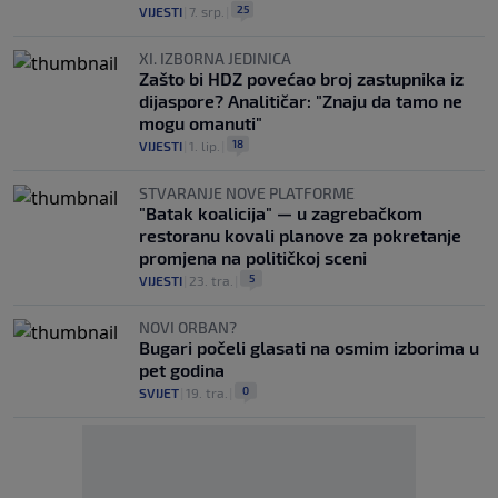
25
VIJESTI
|
7. srp.
|
XI. IZBORNA JEDINICA
Zašto bi HDZ povećao broj zastupnika iz
dijaspore? Analitičar: "Znaju da tamo ne
mogu omanuti"
18
VIJESTI
|
1. lip.
|
STVARANJE NOVE PLATFORME
"Batak koalicija" — u zagrebačkom
restoranu kovali planove za pokretanje
promjena na političkoj sceni
5
VIJESTI
|
23. tra.
|
NOVI ORBAN?
Bugari počeli glasati na osmim izborima u
pet godina
0
SVIJET
|
19. tra.
|