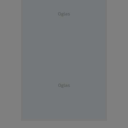
Oglas
Oglas