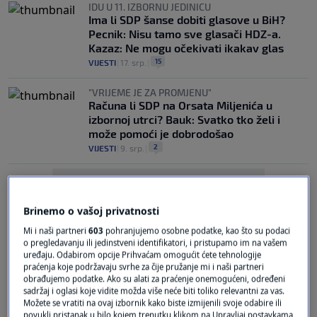
IDU U 11. IZBORNU JEDINICU
Ima li SDP šanse dobiti glasove u BiH?
Pecnik: Nisu tamo sve glasači HDZ-a.
Kazaz: Ne mogu očekivati ikakav glas
15
VIJESTI
|
17. srp.
|
"VRIJEME JE ZA PROMJENU"
Računa li SDP na Orsata Miljenića u
izbornoj utrci? Bauk: Svatko tko želi i
može pomoći je dobrodošao
2
VIJESTI
|
9. srp.
|
Brinemo o vašoj privatnosti
Mi i naši partneri
603
pohranjujemo osobne podatke, kao što su podaci
o pregledavanju ili jedinstveni identifikatori, i pristupamo im na vašem
uređaju. Odabirom opcije Prihvaćam omogućit ćete tehnologije
Oglas
praćenja koje podržavaju svrhe za čije pružanje mi i naši partneri
obrađujemo podatke. Ako su alati za praćenje onemogućeni, određeni
sadržaj i oglasi koje vidite možda više neće biti toliko relevantni za vas.
Možete se vratiti na ovaj izbornik kako biste izmijenili svoje odabire ili
povukli pristanak u bilo kojem trenutku klikom na Upravljaj postavkama