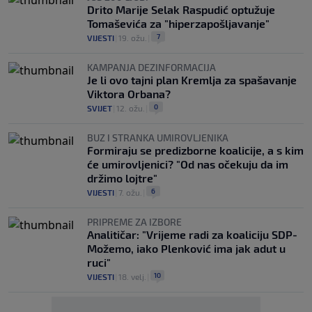
Drito Marije Selak Raspudić optužuje
Tomaševića za "hiperzapošljavanje"
7
VIJESTI
|
19. ožu.
|
KAMPANJA DEZINFORMACIJA
Je li ovo tajni plan Kremlja za spašavanje
Viktora Orbana?
0
SVIJET
|
12. ožu.
|
BUZ I STRANKA UMIROVLJENIKA
Formiraju se predizborne koalicije, a s kim
će umirovljenici? "Od nas očekuju da im
držimo lojtre"
6
VIJESTI
|
7. ožu.
|
PRIPREME ZA IZBORE
Analitičar: "Vrijeme radi za koaliciju SDP-
Možemo, iako Plenković ima jak adut u
ruci"
10
VIJESTI
|
18. velj.
|