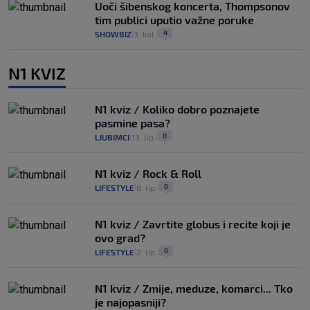
Uoči šibenskog koncerta, Thompsonov
tim publici uputio važne poruke
4
SHOWBIZ
3. kol.
|
|
N1 KVIZ
N1 kviz / Koliko dobro poznajete
pasmine pasa?
0
LJUBIMCI
13. lip.
|
|
N1 kviz / Rock & Roll
0
LIFESTYLE
8. lip.
|
|
N1 kviz / Zavrtite globus i recite koji je
ovo grad?
0
LIFESTYLE
2. lip.
|
|
N1 kviz / Zmije, meduze, komarci... Tko
je najopasniji?