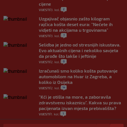
cijene
2
VIJESTI
3. kol.
|
|
Uzgajivač objasnio zašto kilogram
rajčica košta deset eura: "Nećete ih
vidjeti na akcijama u trgovinama"
7
VIJESTI
3. kol.
|
|
Selidba je jedno od stresnijih iskustava.
Evo aktualnih cijena i nekoliko savjeta
da prođe što lakše i jeftinije
0
VIJESTI
2. kol.
|
|
Izračunali smo koliko košta putovanje
automobilom na Hvar iz Zagreba, a
koliko iz Osijeka
14
VIJESTI
2. kol.
|
|
"Kći je otišla na more, a zaboravila
zdravstvenu iskaznicu". Kakva su prava
pacijenata izvan mjesta prebivališta?
1
VIJESTI
1. kol.
|
|
Provjerili smo "što ćemo onda" ako