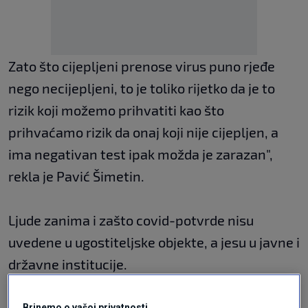
Zato što cijepljeni prenose virus puno rjeđe
nego necijepljeni, to je toliko rijetko da je to
rizik koji možemo prihvatiti kao što
prihvaćamo rizik da onaj koji nije cijepljen, a
ima negativan test ipak možda je zarazan",
rekla je Pavić Šimetin.
Ljude zanima i zašto covid-potvrde nisu
uvedene u ugostiteljske objekte, a jesu u javne i
državne institucije.
Brinemo o vašoj privatnosti