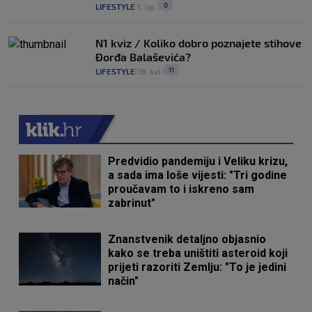
0
LIFESTYLE
1. lip.
|
|
N1 kviz / Koliko dobro poznajete stihove
Đorđa Balaševića?
11
LIFESTYLE
18. svi.
|
|
Predvidio pandemiju i Veliku krizu,
a sada ima loše vijesti: "Tri godine
proučavam to i iskreno sam
zabrinut"
Znanstvenik detaljno objasnio
kako se treba uništiti asteroid koji
prijeti razoriti Zemlju: "To je jedini
način"