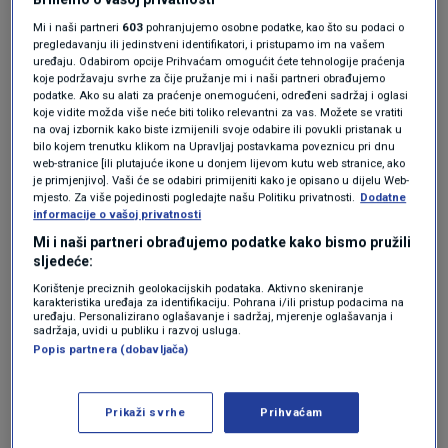
"To je pak sad dio koji se odnosi na ono što je
Mi i naši partneri
603
pohranjujemo osobne podatke, kao što su podaci o
servis građanima, dakle što je država ili javna
pregledavanju ili jedinstveni identifikatori, i pristupamo im na vašem
uprava dužna pružiti građanima, gdje je
uređaju. Odabirom opcije Prihvaćam omogućit ćete tehnologije praćenja
koje podržavaju svrhe za čije pružanje mi i naši partneri obrađujemo
potrebno pružiti određenu veću razinu
podatke. Ako su alati za praćenje onemogućeni, određeni sadržaj i oglasi
koje vidite možda više neće biti toliko relevantni za vas. Možete se vratiti
sigurnosti nego što je to možda na drugim
na ovaj izbornik kako biste izmijenili svoje odabire ili povukli pristanak u
bilo kojem trenutku klikom na Upravljaj postavkama poveznicu pri dnu
nekim mjestima okupljanja gdje ljudi nisu
web-stranice [ili plutajuće ikone u donjem lijevom kutu web stranice, ako
je primjenjivo]. Vaši će se odabiri primijeniti kako je opisano u dijelu Web-
primorani ići, nego idu možda iz toga što to
mjesto. Za više pojedinosti pogledajte našu Politiku privatnosti.
Dodatne
informacije o vašoj privatnosti
žele. Naime, u javni servis svi idemo zato što je
Mi i naši partneri obrađujemo podatke kako bismo pružili
to neka nužnost da nešto tamo obavimo", kaže.
sljedeće:
Korištenje preciznih geolokacijskih podataka. Aktivno skeniranje
O učinkovitosti cjepiva
karakteristika uređaja za identifikaciju. Pohrana i/ili pristup podacima na
uređaju. Personalizirano oglašavanje i sadržaj, mjerenje oglašavanja i
sadržaja, uvidi u publiku i razvoj usluga.
Popis partnera (dobavljača)
Govorila je i o učinkovitosti cjepiva.
Prikaži svrhe
Prihvaćam