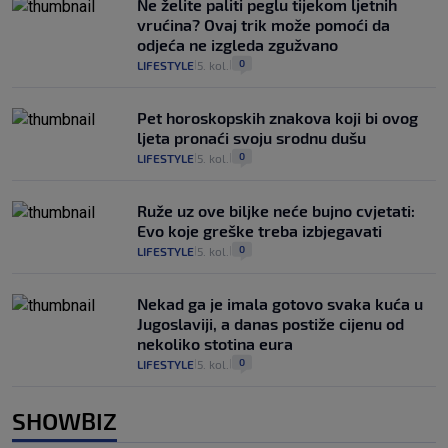
Ne želite paliti peglu tijekom ljetnih
vrućina? Ovaj trik može pomoći da
odjeća ne izgleda zgužvano
0
LIFESTYLE
5. kol.
|
|
Pet horoskopskih znakova koji bi ovog
ljeta pronaći svoju srodnu dušu
0
LIFESTYLE
5. kol.
|
|
Ruže uz ove biljke neće bujno cvjetati:
Evo koje greške treba izbjegavati
0
LIFESTYLE
5. kol.
|
|
Nekad ga je imala gotovo svaka kuća u
Jugoslaviji, a danas postiže cijenu od
nekoliko stotina eura
0
LIFESTYLE
5. kol.
|
|
SHOWBIZ