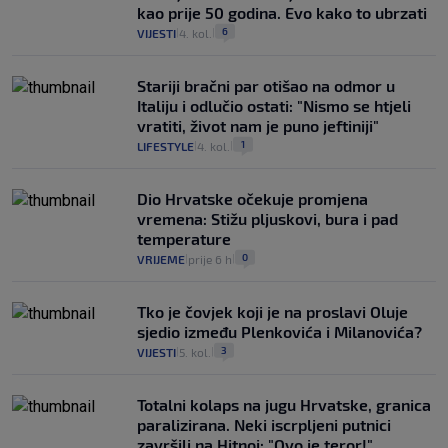
kao prije 50 godina. Evo kako to ubrzati
6
VIJESTI
4. kol.
|
|
Stariji bračni par otišao na odmor u
Italiju i odlučio ostati: "Nismo se htjeli
vratiti, život nam je puno jeftiniji"
1
LIFESTYLE
4. kol.
|
|
Dio Hrvatske očekuje promjena
vremena: Stižu pljuskovi, bura i pad
temperature
0
VRIJEME
prije 6 h
|
|
Tko je čovjek koji je na proslavi Oluje
sjedio između Plenkovića i Milanovića?
3
VIJESTI
5. kol.
|
|
Totalni kolaps na jugu Hrvatske, granica
paralizirana. Neki iscrpljeni putnici
završili na Hitnoj: "Ovo je teror!"