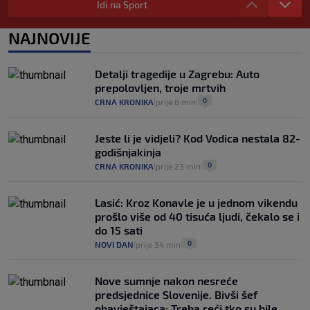
Plenković na 15 dana ukine mjere: "Ne bi
Idi na Sport
se dogodilo ništa. Vlada se zaljubila u te
intervencije"
NAJNOVIJE
25
VIJESTI
30. srp.
|
|
Analitičar o Mostu: Oni su u yin-yang
Detalji tragedije u Zagrebu: Auto
poziciji i imaju drugog najpoznatijeg
prepolovljen, troje mrtvih
bravara u povijesti Hrvatske
0
CRNA KRONIKA
prije 6 min
|
|
16
VIJESTI
30. srp.
|
|
Jeste li je vidjeli? Kod Vodica nestala 82-
godišnjakinja
0
CRNA KRONIKA
prije 23 min
|
|
Lasić: Kroz Konavle je u jednom vikendu
prošlo više od 40 tisuća ljudi, čekalo se i
do 15 sati
0
NOVI DAN
prije 34 min
|
|
Nove sumnje nakon nesreće
predsjednice Slovenije. Bivši šef
obavještajaca: Treba reći tko su bile