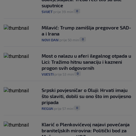
suputnice
0
SVIJET
prije 39 min
|
|
Milavić: Trump zamišlja pregovore SAD-
a i Irana
0
NOVI DAN
prije 50 min
|
|
Most o nalazu u aferi ilegalnog otpada u
Lici: Tražimo hitnu sanaciju i kazneni
progon svih odgovornih
0
VIJESTI
prije 53 min
|
|
Srpski povjesničar o Oluji: Hrvati imaju
što slaviti, dobili su ono što im povijesno
pripada
0
REGIJA
prije 57 min
|
|
Klarić o Plenkovićevoj najavi povećanja
braniteljskih mirovina: Politički bod za