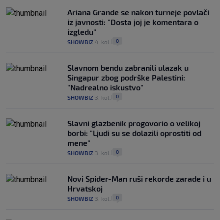
Ariana Grande se nakon turneje povlači
iz javnosti: "Dosta joj je komentara o
izgledu"
0
SHOWBIZ
4. kol.
|
|
Slavnom bendu zabranili ulazak u
Singapur zbog podrške Palestini:
"Nadrealno iskustvo"
0
SHOWBIZ
3. kol.
|
|
Slavni glazbenik progovorio o velikoj
borbi: "Ljudi su se dolazili oprostiti od
mene"
0
SHOWBIZ
3. kol.
|
|
Novi Spider-Man ruši rekorde zarade i u
Hrvatskoj
0
SHOWBIZ
3. kol.
|
|