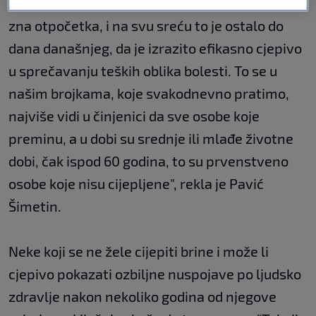
"Učinkovitost cjepiva je jako velika. Ono što se
zna otpočetka, i na svu sreću to je ostalo do
dana današnjeg, da je izrazito efikasno cjepivo
u sprečavanju teških oblika bolesti. To se u
našim brojkama, koje svakodnevno pratimo,
najviše vidi u činjenici da sve osobe koje
preminu, a u dobi su srednje ili mlađe životne
dobi, čak ispod 60 godina, to su prvenstveno
osobe koje nisu cijepljene", rekla je Pavić
Šimetin.
Neke koji se ne žele cijepiti brine i može li
cjepivo pokazati ozbiljne nuspojave po ljudsko
zdravlje nakon nekoliko godina od njegove