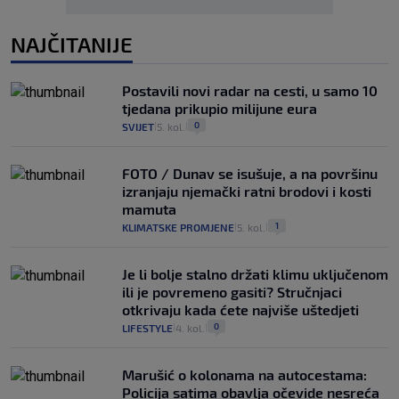
NAJČITANIJE
Postavili novi radar na cesti, u samo 10
tjedana prikupio milijune eura
0
SVIJET
5. kol.
|
|
FOTO / Dunav se isušuje, a na površinu
izranjaju njemački ratni brodovi i kosti
mamuta
1
KLIMATSKE PROMJENE
5. kol.
|
|
Je li bolje stalno držati klimu uključenom
ili je povremeno gasiti? Stručnjaci
otkrivaju kada ćete najviše uštedjeti
0
LIFESTYLE
4. kol.
|
|
Marušić o kolonama na autocestama:
Policija satima obavlja očevide nesreća