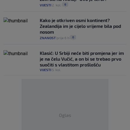
6
VIJESTI
2. kol.
|
|
Kako je otkriven osmi kontinent?
Zealandija im je cijelo vrijeme bila pod
nosom
0
ZNANOST
prije 6 h
|
|
Klasić: U Srbiji neće biti promjena jer im
je na čelu Vučić, a on bi se trebao prvo
suočiti s vlastitom prošlošću
VIJESTI
5. kol.
|
Oglas