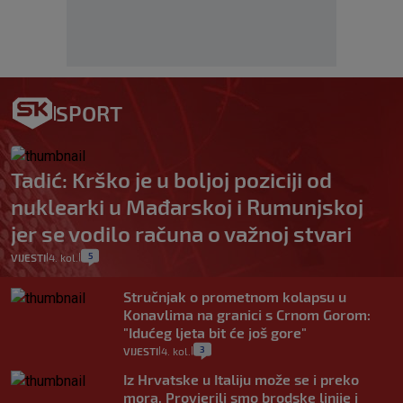
SPORT
Tadić: Krško je u boljoj poziciji od
nuklearki u Mađarskoj i Rumunjskoj
jer se vodilo računa o važnoj stvari
5
VIJESTI
4. kol.
|
|
Stručnjak o prometnom kolapsu u
Konavlima na granici s Crnom Gorom:
"Idućeg ljeta bit će još gore"
3
VIJESTI
4. kol.
|
|
Iz Hrvatske u Italiju može se i preko
mora. Provjerili smo brodske linije i