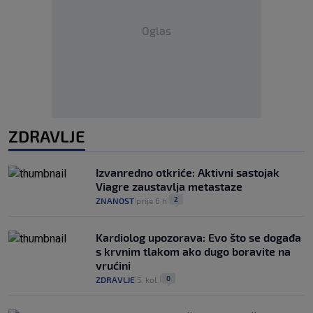
Oglas
ZDRAVLJE
Izvanredno otkriće: Aktivni sastojak
Viagre zaustavlja metastaze
2
ZNANOST
prije 6 h
|
|
Kardiolog upozorava: Evo što se događa
s krvnim tlakom ako dugo boravite na
vrućini
0
ZDRAVLJE
5. kol.
|
|