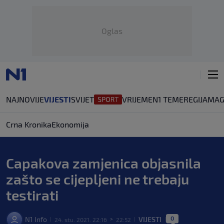
Oglas
NAJNOVIJE
VIJESTI
SVIJET
VRIJEME
N1 TEME
REGIJA
MAG
Crna Kronika
Ekonomija
Capakova zamjenica objasnila
zašto se cijepljeni ne trebaju
testirati
0
N1 Info
VIJESTI
24. stu. 2021. 22:16
22:52
|
>
|
|