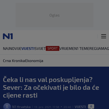
Oglas
NAJNOVIJE
VIJESTI
SVIJET
VRIJEME
N1 TEME
REGIJA
MAG
Crna Kronika
Ekonomija
Čeka li nas val poskupljenja?
Sever: Za očekivati je bilo da će
cijene rasti
0
N1 Hrvatska
VIJESTI
13. pro. 2021. 17:58
20:40
|
>
|
|