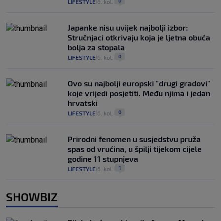
0
LIFESTYLE
6. kol.
|
|
Japanke nisu uvijek najbolji izbor:
Stručnjaci otkrivaju koja je ljetna obuća
bolja za stopala
0
LIFESTYLE
6. kol.
|
|
Ovo su najbolji europski "drugi gradovi"
koje vrijedi posjetiti. Među njima i jedan
hrvatski
0
LIFESTYLE
6. kol.
|
|
Prirodni fenomen u susjedstvu pruža
spas od vrućina, u špilji tijekom cijele
godine 11 stupnjeva
1
LIFESTYLE
6. kol.
|
|
SHOWBIZ