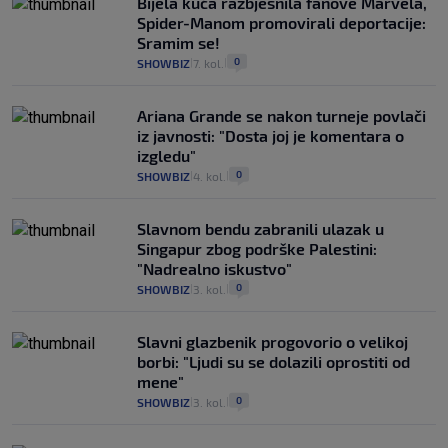
Bijela kuća razbjesnila fanove Marvela,
Spider-Manom promovirali deportacije:
Sramim se!
0
SHOWBIZ
7. kol.
|
|
Ariana Grande se nakon turneje povlači
iz javnosti: "Dosta joj je komentara o
izgledu"
0
SHOWBIZ
4. kol.
|
|
Slavnom bendu zabranili ulazak u
Singapur zbog podrške Palestini:
"Nadrealno iskustvo"
0
SHOWBIZ
3. kol.
|
|
Slavni glazbenik progovorio o velikoj
borbi: "Ljudi su se dolazili oprostiti od
mene"
0
SHOWBIZ
3. kol.
|
|