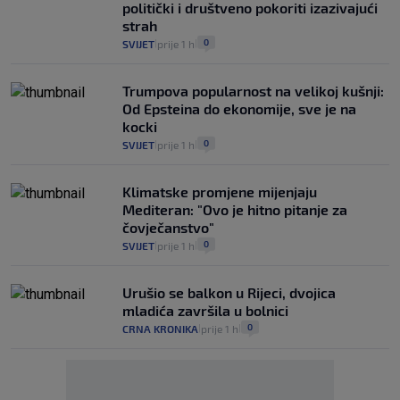
politički i društveno pokoriti izazivajući
strah
0
SVIJET
prije 1 h
|
|
Trumpova popularnost na velikoj kušnji:
Od Epsteina do ekonomije, sve je na
kocki
0
SVIJET
prije 1 h
|
|
Klimatske promjene mijenjaju
Mediteran: "Ovo je hitno pitanje za
čovječanstvo"
0
SVIJET
prije 1 h
|
|
Urušio se balkon u Rijeci, dvojica
mladića završila u bolnici
0
CRNA KRONIKA
prije 1 h
|
|