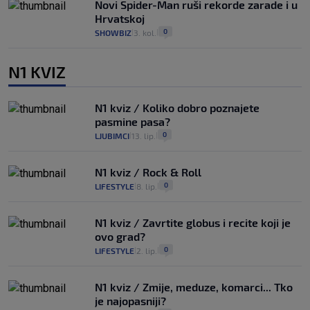
Novi Spider-Man ruši rekorde zarade i u
Hrvatskoj
0
SHOWBIZ
3. kol.
|
|
N1 KVIZ
N1 kviz / Koliko dobro poznajete
pasmine pasa?
0
LJUBIMCI
13. lip.
|
|
N1 kviz / Rock & Roll
0
LIFESTYLE
8. lip.
|
|
N1 kviz / Zavrtite globus i recite koji je
ovo grad?
0
LIFESTYLE
2. lip.
|
|
N1 kviz / Zmije, meduze, komarci... Tko
je najopasniji?