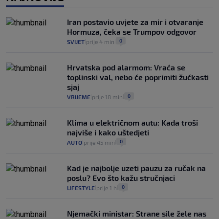
Izračunali smo koliko košta putovanje
automobilom na Hvar iz Zagreba, a
Iran postavio uvjete za mir i otvaranje
koliko iz Osijeka
Hormuza, čeka se Trumpov odgovor
14
VIJESTI
2. kol.
|
|
0
SVIJET
prije 4 min
|
|
Hrvatska pod alarmom: Vraća se
toplinski val, nebo će poprimiti žućkasti
sjaj
0
VRIJEME
prije 18 min
|
|
Klima u električnom autu: Kada troši
najviše i kako uštedjeti
0
AUTO
prije 45 min
|
|
Kad je najbolje uzeti pauzu za ručak na
poslu? Evo što kažu stručnjaci
0
LIFESTYLE
prije 1 h
|
|
Njemački ministar: Strane sile žele nas