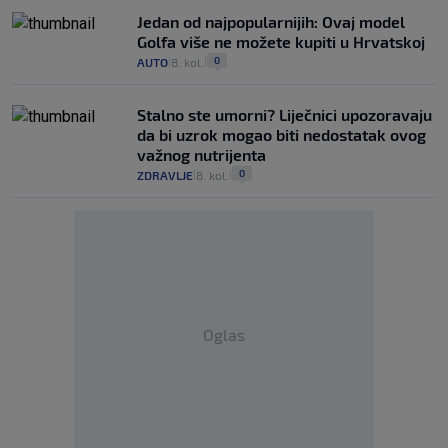
Jedan od najpopularnijih: Ovaj model
Golfa više ne možete kupiti u Hrvatskoj
0
AUTO
8. kol.
|
|
Stalno ste umorni? Liječnici upozoravaju
da bi uzrok mogao biti nedostatak ovog
važnog nutrijenta
0
ZDRAVLJE
8. kol.
|
|
Oglas