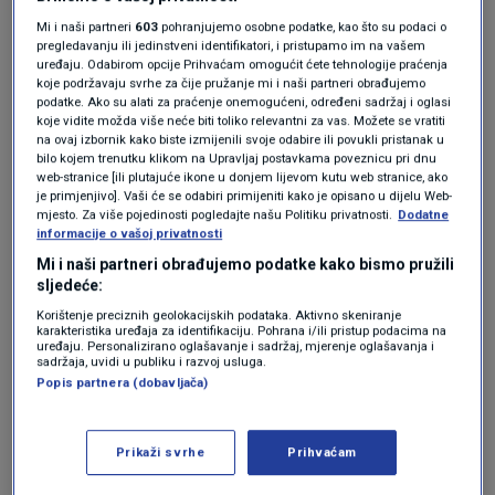
plaća rasla više nego troškovi života.
Mi i naši partneri
603
pohranjujemo osobne podatke, kao što su podaci o
pregledavanju ili jedinstveni identifikatori, i pristupamo im na vašem
uređaju. Odabirom opcije Prihvaćam omogućit ćete tehnologije praćenja
"Najveći utjecaj na
koje podržavaju svrhe za čije pružanje mi i naši partneri obrađujemo
podatke. Ako su alati za praćenje onemogućeni, određeni sadržaj i oglasi
građane ima rast cijena
koje vidite možda više neće biti toliko relevantni za vas. Možete se vratiti
na ovaj izbornik kako biste izmijenili svoje odabire ili povukli pristanak u
bilo kojem trenutku klikom na Upravljaj postavkama poveznicu pri dnu
hrane i energije"
web-stranice [ili plutajuće ikone u donjem lijevom kutu web stranice, ako
je primjenjivo]. Vaši će se odabiri primijeniti kako je opisano u dijelu Web-
mjesto. Za više pojedinosti pogledajte našu Politiku privatnosti.
Dodatne
informacije o vašoj privatnosti
Mi i naši partneri obrađujemo podatke kako bismo pružili
"To je točno kad se statistički gleda. Međutim,
sljedeće:
kad se gleda i sam obuhvat, statistika prati
Korištenje preciznih geolokacijskih podataka. Aktivno skeniranje
karakteristika uređaja za identifikaciju. Pohrana i/ili pristup podacima na
više od 800 različitih cijena, a na građane one
uređaju. Personalizirano oglašavanje i sadržaj, mjerenje oglašavanja i
sadržaja, uvidi u publiku i razvoj usluga.
nemaju sve jednak utjecaj. S obzirom na
Popis partnera (dobavljača)
siromaštvo u kućnim proračunima, najveći
utjecaj na građane ima rast cijena hrane i
Prikaži svrhe
Prihvaćam
energije, odnosno stanovanja", rekao je Sever.