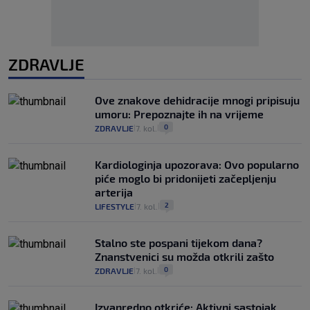
ZDRAVLJE
Ove znakove dehidracije mnogi pripisuju
umoru: Prepoznajte ih na vrijeme
0
ZDRAVLJE
7. kol.
|
|
Kardiologinja upozorava: Ovo popularno
piće moglo bi pridonijeti začepljenju
arterija
2
LIFESTYLE
7. kol.
|
|
Stalno ste pospani tijekom dana?
Znanstvenici su možda otkrili zašto
0
ZDRAVLJE
7. kol.
|
|
Izvanredno otkriće: Aktivni sastojak