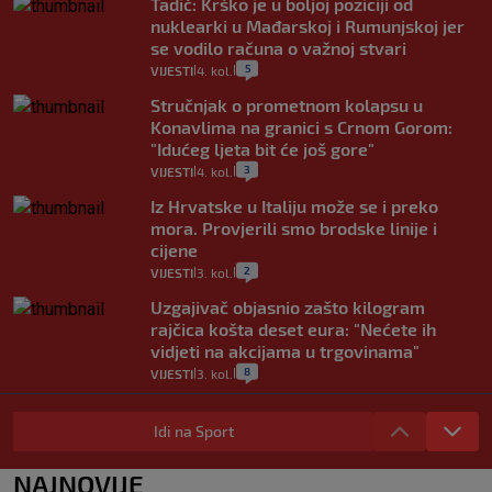
Tadić: Krško je u boljoj poziciji od
nuklearki u Mađarskoj i Rumunjskoj jer
se vodilo računa o važnoj stvari
5
VIJESTI
4. kol.
|
|
Stručnjak o prometnom kolapsu u
Konavlima na granici s Crnom Gorom:
"Idućeg ljeta bit će još gore"
3
VIJESTI
4. kol.
|
|
Iz Hrvatske u Italiju može se i preko
mora. Provjerili smo brodske linije i
cijene
2
VIJESTI
3. kol.
|
|
Uzgajivač objasnio zašto kilogram
rajčica košta deset eura: "Nećete ih
vidjeti na akcijama u trgovinama"
8
VIJESTI
3. kol.
|
|
Selidba je jedno od stresnijih iskustava.
Evo aktualnih cijena i nekoliko savjeta
Idi na Sport
da prođe što lakše i jeftinije
0
VIJESTI
2. kol.
NAJNOVIJE
|
|