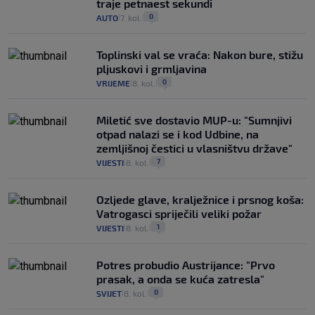
traje petnaest sekundi
0
AUTO
7. kol.
|
|
Toplinski val se vraća: Nakon bure, stižu
pljuskovi i grmljavina
0
VRIJEME
8. kol.
|
|
Miletić sve dostavio MUP-u: "Sumnjivi
otpad nalazi se i kod Udbine, na
zemljišnoj čestici u vlasništvu države"
7
VIJESTI
8. kol.
|
|
Ozljede glave, kralježnice i prsnog koša:
Vatrogasci spriječili veliki požar
1
VIJESTI
8. kol.
|
|
Potres probudio Austrijance: "Prvo
prasak, a onda se kuća zatresla"
0
SVIJET
8. kol.
|
|