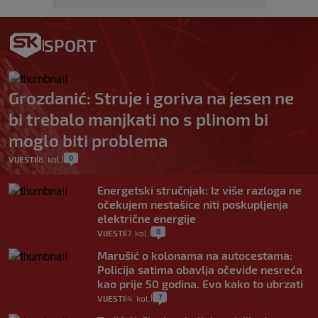
SPORT
Grozdanić: Struje i goriva na jesen ne
bi trebalo manjkati no s plinom bi
moglo biti problema
0
VIJESTI
8. kol.
|
|
Energetski stručnjak: Iz više razloga ne
očekujem nestašice niti poskupljenja
električne energije
0
VIJESTI
7. kol.
|
|
Marušić o kolonama na autocestama:
Policija satima obavlja očevide nesreća
kao prije 50 godina. Evo kako to ubrzati
7
VIJESTI
4. kol.
|
|