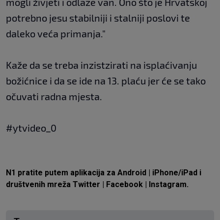
mogli živjeti i odlaze van. Ono što je Hrvatskoj
potrebno jesu stabilniji i stalniji poslovi te
daleko veća primanja."
Kaže da se treba inzistzirati na isplaćivanju
božićnice i da se ide na 13. plaću jer će se tako
očuvati radna mjesta.
#ytvideo_0
N1 pratite putem aplikacija za
Android
|
iPhone/iPad
i
društvenih mreža
Twitter
|
Facebook
|
Instagram.