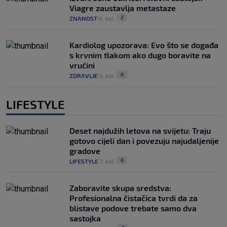
Viagre zaustavlja metastaze
2
ZNANOST
6. kol.
|
|
Kardiolog upozorava: Evo što se događa
s krvnim tlakom ako dugo boravite na
vrućini
0
ZDRAVLJE
5. kol.
|
|
LIFESTYLE
Deset najdužih letova na svijetu: Traju
gotovo cijeli dan i povezuju najudaljenije
gradove
0
LIFESTYLE
7. kol.
|
|
Zaboravite skupa sredstva:
Profesionalna čistačica tvrdi da za
blistave podove trebate samo dva
sastojka