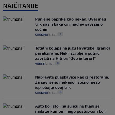
NAJČITANIJE
Punjene paprike kao nekad: Ovaj mali
trik naših baka čini nadjev savršeno
sočnim
1
COOKING
8. kol.
|
|
Totalni kolaps na jugu Hrvatske, granica
paralizirana. Neki iscrpljeni putnici
završili na Hitnoj: "Ovo je teror!"
8
VIJESTI
2. kol.
|
|
Napravite pljeskavice kao iz restorana:
Za savršeno mekano i sočno meso
isprobajte ovaj trik
0
COOKING
8. kol.
|
|
Auto koji stoji na suncu ne hladi se
najbrže klimom, nego postupkom koji