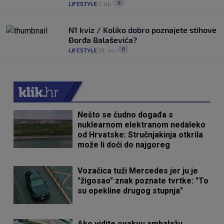
0
LIFESTYLE
1. lip.
|
|
N1 kviz / Koliko dobro poznajete stihove
Đorđa Balaševića?
11
LIFESTYLE
18. svi.
|
|
Nešto se čudno događa s
nuklearnom elektranom nedaleko
od Hrvatske: Stručnjakinja otkrila
može li doći do najgoreg
Vozačica tuži Mercedes jer ju je
"žigosao" znak poznate tvrtke: "To
su opekline drugog stupnja"
Ako vidite ovakvu ambalažu