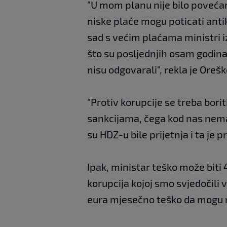
"U mom planu nije bilo povećanj
niske plaće mogu poticati antik
sad s većim plaćama ministri i
što su posljednjih osam godina 
nisu odgovarali", rekla je Orešk
"Protiv korupcije se treba bori
sankcijama, čega kod nas nema.
su HDZ-u bile prijetnja i ta je p
Ipak, ministar teško može biti 
korupcija kojoj smo svjedočili 
eura mjesečno teško da mogu n