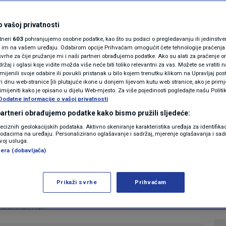
ć o rastu plaća: Onaj
MAGAZIN
N1 KOMENTAR
 vašoj privatnosti
 eura biti
rtneri
603
pohranjujemo osobne podatke, kao što su podaci o pregledavanju ili jedinstveni 
KOLUMNE
o im na vašem uređaju. Odabirom opcije Prihvaćam omogućit ćete tehnologije praćenja
a 4000 neće, je
vrhe za čije pružanje mi i naši partneri obrađujemo podatke. Ako su alati za praćenje
žaj i oglasi koje vidite možda više neće biti toliko relevantni za vas. Možete se vratiti n
N1(DIS)INFO
zmijenili svoje odabire ili povukli pristanak u bilo kojem trenutku klikom na Upravljaj p
i dnu web-stranice [ili plutajuće ikone u donjem lijevom kutu web stranice, ako je primje
KLIMATSKE PROMJENE
rimijeniti kako je opisano u dijelu Web-mjesto. Za više pojedinosti pogledajte našu Politi
Dodatne informacije o vašoj privatnosti
1
10:12
VIJESTI
komentar
|
|
FOTO
 partneri obrađujemo podatke kako bismo pružili sljedeće:
reciznih geolokacijskih podataka. Aktivno skeniranje karakteristika uređaja za identifika
p podacima na uređaju. Personalizirano oglašavanje i sadržaj, mjerenje oglašavanja i sadr
VIDEO
zvoj usluga.
Više
era (dobavljača)
Prikaži svrhe
Prihvaćam
rešković u Novom danu s Ninom Kljenak
nosnicima.