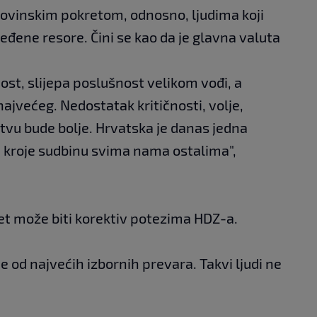
omovinskim pokretom, odnosno, ljudima koji
ređene resore. Čini se kao da je glavna valuta
nost, slijepa poslušnost velikom vođi, a
ajvećeg. Nedostatak kritičnosti, volje,
štvu bude bolje. Hrvatska je danas jedna
ti kroje sudbinu svima nama ostalima",
et može biti korektiv potezima HDZ-a.
dne od najvećih izbornih prevara. Takvi ljudi ne