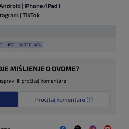
Android
|
iPhone/iPad
i
stagram
|
TikTok
.
Ć
HDZ
RAST PLAĆA
OJE MIŠLJENJE O OVOME?
aspravi ili pročitaj komentare
Pročitaj komentare (
1
)
ežama