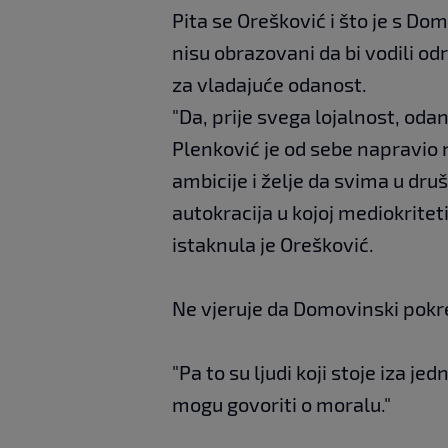
Pita se Orešković i što je s D
nisu obrazovani da bi vodili od
za vladajuće odanost.
"Da, prije svega lojalnost, oda
Plenković je od sebe napravio n
ambicije i želje da svima u dru
autokracija u kojoj mediokrite
istaknula je Orešković.
Ne vjeruje da Domovinski pokr
"Pa to su ljudi koji stoje iza je
mogu govoriti o moralu."