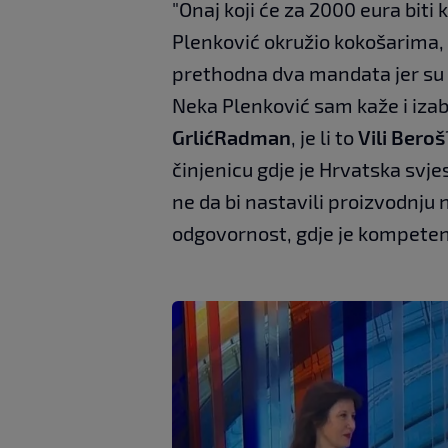
"Onaj koji će za 2000 eura biti
Plenković okružio kokošarima, 
prethodna dva mandata jer su a
Neka Plenković sam kaže i izabe
Grlić
Radman
, je li to
Vili Beroš
činjenicu gdje je Hrvatska svj
ne da bi nastavili proizvodnju 
odgovornost, gdje je kompeten