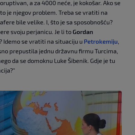
 koruptivan, a za 4000 neće, je kokošar. Ako se
to je njegov problem. Treba se vratiti na
fere bile velike. I, što je sa sposobnošću?
re svoju perjanicu. Je li to
Gordan
? Idemo se vratiti na situaciju u
Petrokemiju
,
esno prepustila jednu državnu firmu Turcima,
nego da se domoknu Luke Šibenik. Gdje je tu
cija?"