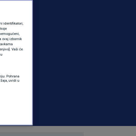
identifikatori,
 koje
 onemogućeni,
a ovaj izbornik
ostavkama
njivo]. Vaši će
ku
ciju. Pohrana
žaja, uvidi u