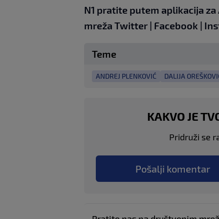
N1 pratite putem aplikacija za
mreža
Twitter
|
Facebook
|
In
Teme
ANDREJ PLENKOVIĆ
DALIJA OREŠKOVI
KAKVO JE TV
Pridruži se r
Pošalji komentar
Pratite nas na društvenim mr