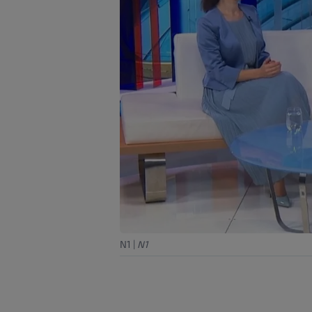
N1
|
N1