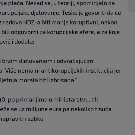
a plaća. Nekad se, u teoriji, spominjalo da
orupcijsko djelovanje. Teško je govoriti da će
z redova HDZ-a biti manje koruptivni, nakon
bili odgovorni za korupcijske afere, a za koje
ović i dodala:
ti brzim djelovanjem i odvraćajućim
 Više nema ni antikorupcijskih institucija jer
rijetnja morala biti izbrisana."
40. po primanjima u ministarstvu, ali
veže se uz milijune eura pa nekoliko tisuća
apraviti razliku.