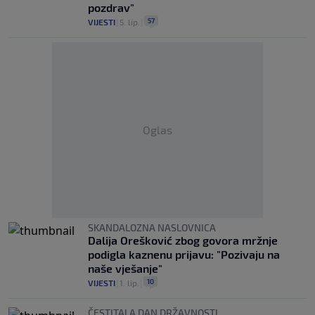
pozdrav"
57
VIJESTI
|
5. lip.
|
Oglas
SKANDALOZNA NASLOVNICA
Dalija Orešković zbog govora mržnje
podigla kaznenu prijavu: "Pozivaju na
naše vješanje"
10
VIJESTI
|
1. lip.
|
ČESTITALA DAN DRŽAVNOSTI