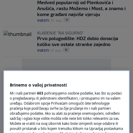
Medved popularniji od Plenkovića i
Anušića, rastu Možemo i Most, a znamo i
kome građani najviše vjeruju
4
VIJESTI
|
31. srp.
|
KLAĐENJE "NA SIGURNO"
Prvo polugodište: HDZ dobio donacija
koliko sve ostale stranke zajedno
6
VIJESTI
|
17. srp.
|
Brinemo o vašoj privatnosti
Mi i naši partneri
603
pohranjujemo osobne podatke, kao što su podaci
Oglas
o pregledavanju ili jedinstveni identifikatori, i pristupamo im na vašem
uređaju. Odabirom opcije Prihvaćam omogućit ćete tehnologije
praćenja koje podržavaju svrhe za čije pružanje mi i naši partneri
obrađujemo podatke. Ako su alati za praćenje onemogućeni, određeni
sadržaj i oglasi koje vidite možda više neće biti toliko relevantni za vas.
Možete se vratiti na ovaj izbornik kako biste izmijenili svoje odabire ili
povukli pristanak u bilo kojem trenutku klikom na Upravljaj postavkama