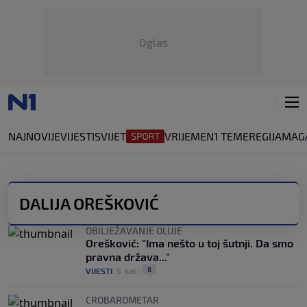
Oglas
NAJNOVIJE
VIJESTI
SVIJET
VRIJEME
N1 TEME
REGIJA
MAG
DALIJA OREŠKOVIĆ
OBILJEŽAVANJE OLUJE
Orešković: "Ima nešto u toj šutnji. Da smo
pravna država..."
8
VIJESTI
|
5. kol.
|
CROBAROMETAR