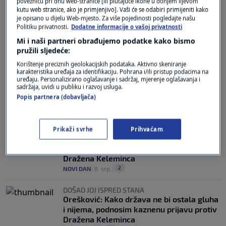
poveznicu pri dnu web-stranice [ili plutajuće ikone u donjem lijevom
'MOGLI BISMO ZAŽALITI'
kutu web stranice, ako je primjenjivo]. Vaši će se odabiri primijeniti kako
Orešković jedina glasala protiv DP-ove
je opisano u dijelu Web-mjesto. Za više pojedinosti pogledajte našu
Rezolucije: "Pod krinkom zaštite Hrvata
Politiku privatnosti.
Dodatne informacije o vašoj privatnosti
šalju se opasne poruke"
Mi i naši partneri obrađujemo podatke kako bismo
14
VIJESTI
|
15. srp.
|
pružili sljedeće:
Korištenje preciznih geolokacijskih podataka. Aktivno skeniranje
'POLITIČKA PORUKA'
karakteristika uređaja za identifikaciju. Pohrana i/ili pristup podacima na
Orešković o Plenkoviću u Parizu:
uređaju. Personalizirano oglašavanje i sadržaj, mjerenje oglašavanja i
Hrvatsku je doveo do toga da gleda u leđa
sadržaja, uvidi u publiku i razvoj usluga.
Vučiću
Popis partnera (dobavljača)
28
VIJESTI
|
14. srp.
|
DOŠAO JOJ ISPRED STANA
Prikaži svrhe
Prihvaćam
Orešković: Kako država ne bi ostala gluha
i nijema, podnosim kaznenu prijavu protiv
Dražena Keleminca
2
NOVI DAN
|
6. srp.
|
DOŠAO JOJ ISPRED STANA
Orešković: Kako država ne bi ostala gluha
i nijema, podnosim kaznenu prijavu protiv
Dražena Keleminca