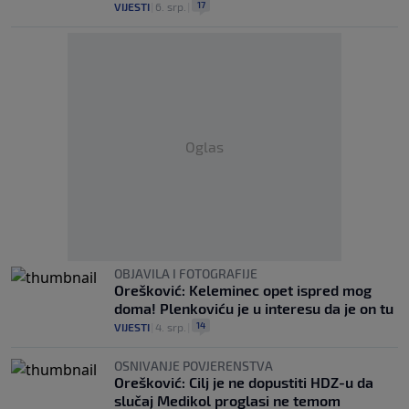
17
VIJESTI
|
6. srp.
|
Oglas
OBJAVILA I FOTOGRAFIJE
Orešković: Keleminec opet ispred mog
doma! Plenkoviću je u interesu da je on tu
14
VIJESTI
|
4. srp.
|
OSNIVANJE POVJERENSTVA
Orešković: Cilj je ne dopustiti HDZ-u da
slučaj Medikol proglasi ne temom