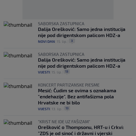
SABORSKA ZASTUPNICA
Dalija Orešković: Samo jedna institucija
nije pod dirigentskom palicom HDZ-a
3
NOVI DAN
|
15. lip.
|
SABORSKA ZASTUPNICA
Dalija Orešković: Samo jedna institucija
nije pod dirigentskom palicom HDZ-a
13
VIJESTI
|
15. lip.
|
KONCERT PARTIZANSKE PJESME
Mesić: Čudim se ovima s oznakama
"endehazije". Bez antifašizma pola
Hrvatske ne bi bilo
13
VIJESTI
|
13. lip.
|
"KRIST NE IDE UZ FAŠIZAM"
Orešković o Thompsonu, HRT-u i Crkvi:
"ZDS je od sinoć i državni i vjerski