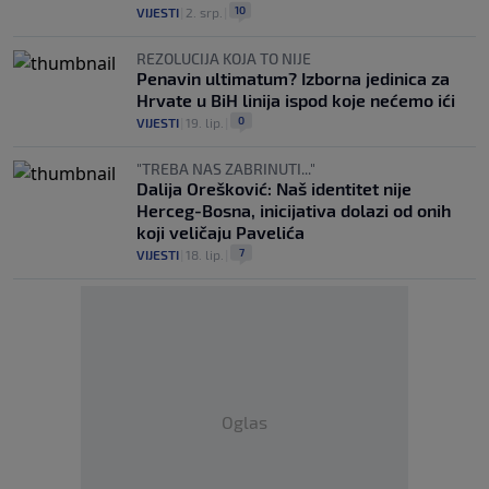
10
VIJESTI
|
2. srp.
|
REZOLUCIJA KOJA TO NIJE
Penavin ultimatum? Izborna jedinica za
Hrvate u BiH linija ispod koje nećemo ići
0
VIJESTI
|
19. lip.
|
"TREBA NAS ZABRINUTI..."
Dalija Orešković: Naš identitet nije
Herceg-Bosna, inicijativa dolazi od onih
koji veličaju Pavelića
7
VIJESTI
|
18. lip.
|
Oglas