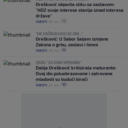
Orešković objavila sliku sa zastavom:
"HDZ svoje interese stavlja iznad interesa
države"
1
VIJESTI
|
30. svi.
|
"NE KAŽNJAVAJU SE ONI..."
Orešković: U Sabor šaljem izmjene
Zakona o grbu, zastavi i himni
8
VIJESTI
|
28. svi.
|
ZBOG "ZA DOM SPREMNI"
Dalija Orešković kritizirala maturante:
Ovaj dio poluobrazovane i zatrovane
mladosti su budući birači
47
VIJESTI
|
22. svi.
|