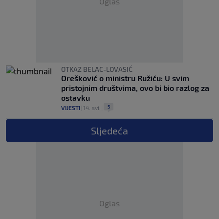
Oglas
OTKAZ BELAC-LOVASIĆ
Orešković o ministru Ružiću: U svim
pristojnim društvima, ovo bi bio razlog za
ostavku
5
VIJESTI
|
14. svi.
|
Sljedeća
Oglas