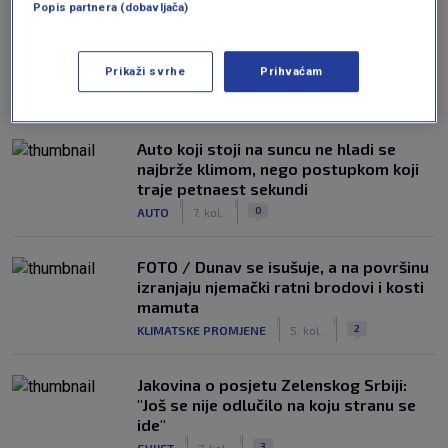
Popis partnera (dobavljača)
Prikaži svrhe
Prihvaćam
NAJČITANIJE
Auto koji stoji na suncu ne hladi se
najbrže klimom, nego postupkom koji
traje petnaest sekundi
|
|
0
AUTO
7. kol.
FOTO / Dunav se isušuje, a na površinu
izranjaju njemački ratni brodovi i kosti
mamuta
|
|
2
KLIMATSKE PROMJENE
5. kol.
Jakovina o posjetu Zelenskog Srbiji:
"Još se nije odlučilo na koju stranu se
ide"
|
|
3
SVIJET
7. kol.