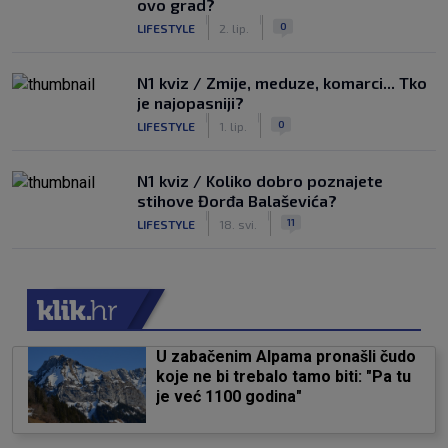
ovo grad?
|
|
0
LIFESTYLE
2. lip.
N1 kviz / Zmije, meduze, komarci... Tko
je najopasniji?
|
|
0
LIFESTYLE
1. lip.
N1 kviz / Koliko dobro poznajete
stihove Đorđa Balaševića?
|
|
11
LIFESTYLE
18. svi.
U zabačenim Alpama pronašli čudo
koje ne bi trebalo tamo biti: "Pa tu
je već 1100 godina"