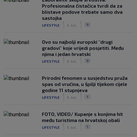
Profesionalna čistačica tvrdi da za
blistave podove trebate samo dva
sastojka
|
|
0
LIFESTYLE
6. kol.
Ovo su najbolji europski "drugi
gradovi" koje vrijedi posjetiti. Među
njima i jedan hrvatski
|
|
0
LIFESTYLE
6. kol.
Prirodni fenomen u susjedstvu pruža
spas od vrućina, u špilji tijekom cijele
godine 11 stupnjeva
|
|
1
LIFESTYLE
6. kol.
FOTO, VIDEO/ Kupanje s konjima hit
među turistima na hrvatskoj obali
|
|
1
LIFESTYLE
6. kol.