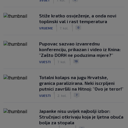
Stiže kratko osvježenje, a onda novi
toplinski val i rast temperatura
|
|
0
VRIJEME
7. kol.
Pupovac sazvao izvanrednu
konferenciju, prikazan i video iz Knina:
"Zašto DORH ne poduzima mjere?"
|
|
19
VIJESTI
7. kol.
Totalni kolaps na jugu Hrvatske,
granica paralizirana. Neki iscrpljeni
putnici završili na Hitnoj: "Ovo je teror!"
|
|
7
VIJESTI
2. kol.
Japanke nisu uvijek najbolji izbor:
Stručnjaci otkrivaju koja je ljetna obuća
bolja za stopala
|
|