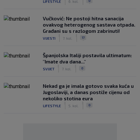
0
LIFESTYLE
6. kol.
Vučković: Ne postoji hitna sanacija
ovakvog heterogenog sastava otpada.
Građani su s razlogom zabrinuti!
|
|
17
VIJESTI
7. kol.
Španjolska Italiji postavila ultimatum:
"Imate dva dana..."
|
|
0
SVIJET
7. kol.
Nekad ga je imala gotovo svaka kuća u
Jugoslaviji, a danas postiže cijenu od
nekoliko stotina eura
|
|
0
LIFESTYLE
5. kol.