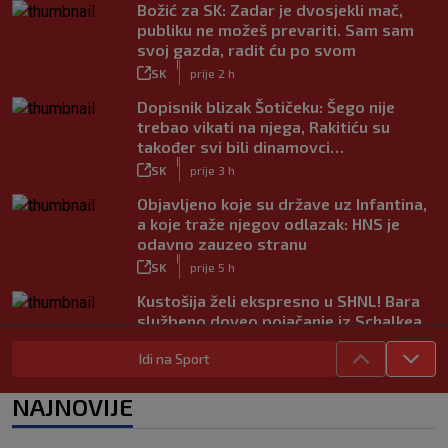
Božić za SK: Zadar je dvosjekli mač,
publiku ne možeš prevariti. Sam sam
svoj gazda, radit ću po svom
|
SK
prije 2 h
Dopisnik blizak Šotičeku: Šego nije
trebao vikati na njega, Rakitiću su
također svi bili dinamovci…
|
SK
prije 3 h
Objavljeno koje su države uz Infantina,
a koje traže njegov odlazak: HNS je
odavno zauzeo stranu
|
SK
prije 5 h
Kustošija želi ekspresno u SHNL! Bara
službeno doveo pojačanje iz Schalkea
|
SK
prije 4 h
Idi na Sport
Tomiyasu se vraća u Premier ligu,
postat će suigrač bivšeg Vatrenog
NAJNOVIJE
|
SK
prije 3 h