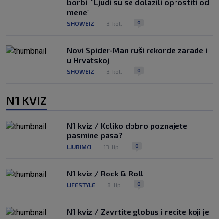
borbi: "Ljudi su se dolazili oprostiti od
mene"
|
|
0
SHOWBIZ
3. kol.
Novi Spider-Man ruši rekorde zarade i
u Hrvatskoj
|
|
0
SHOWBIZ
3. kol.
N1 KVIZ
N1 kviz / Koliko dobro poznajete
pasmine pasa?
|
|
0
LJUBIMCI
13. lip.
N1 kviz / Rock & Roll
|
|
0
LIFESTYLE
8. lip.
N1 kviz / Zavrtite globus i recite koji je