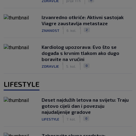
ZDRAVLJE
prije 11 h
Izvanredno otkriće: Aktivni sastojak
Viagre zaustavlja metastaze
|
|
2
ZNANOST
6. kol.
Kardiolog upozorava: Evo što se
događa s krvnim tlakom ako dugo
boravite na vrućini
|
|
0
ZDRAVLJE
5. kol.
LIFESTYLE
Deset najdužih letova na svijetu: Traju
gotovo cijeli dan i povezuju
najudaljenije gradove
|
|
0
LIFESTYLE
7. kol.
Zaboravite skupa sredstva: