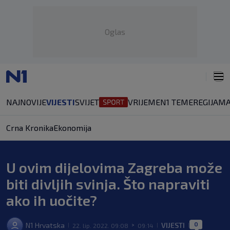
Oglas
NAJNOVIJE
VIJESTI
SVIJET
VRIJEME
N1 TEME
REGIJA
MA
Crna Kronika
Ekonomija
U ovim dijelovima Zagreba može
biti divljih svinja. Što napraviti
ako ih uočite?
0
N1 Hrvatska
VIJESTI
22. lip. 2022. 09:08
09:14
|
>
|
|