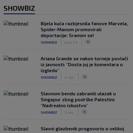
SHOWBIZ
Bijela kuća razbjesnila fanove Marvela,
Spider-Manom promovirali
deportacije: Sramim se!
|
|
0
SHOWBIZ
prije 2 h
Ariana Grande se nakon turneje povlači
iz javnosti: "Dosta joj je komentara o
izgledu"
|
|
0
SHOWBIZ
4. kol.
Slavnom bendu zabranili ulazak u
Singapur zbog podrške Palestini:
"Nadrealno iskustvo"
|
|
0
SHOWBIZ
3. kol.
Slavni glazbenik progovorio o velikoj