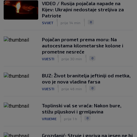
Veliko priznanje za hrvatskog
VIDEO / Rusija pojačala napade na
stručnjaka: Jurica Žuža novi je pomoćni
Kijev: Ukrajini nedostaje streljiva za
trener Barcelone
Patriote
|
|
|
SK
prije 2 h
0
SVIJET
prije 14 min
Pojačan promet prema moru: Na
autocestama kilometarske kolone i
prometne nesreće
|
|
0
VIJESTI
prije 30 min
BUZ: Život branitelja jeftiniji od metka,
ovo je nova vladina farsa
|
|
0
VIJESTI
prije 46 min
Toplinski val se vraća: Nakon bure,
stižu pljuskovi i grmljavina
|
|
0
VRIJEME
prije 1 h
Grozdanić: Struje i goriva na jesen ne bi