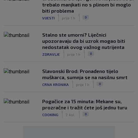
trebalo manjkati no s plinom bi moglo
biti problema
|
|
0
VIJESTI
prije 1 h
Stalno ste umorni? Liječnici
upozoravaju da bi uzrok mogao biti
nedostatak ovog važnog nutrijenta
|
|
0
ZDRAVLJE
prije 1 h
Slavonski Brod: Pronađeno tijelo
muškarca, sumnja se na nasilnu smrt
|
|
0
CRNA KRONIKA
prije 1 h
Pogačice za 15 minuta: Mekane su,
prozračne i tražit ćete još jednu turu
|
|
0
COOKING
7. kol.