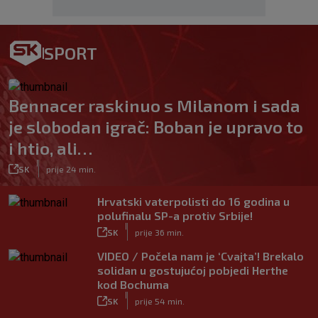
SPORT
Bennacer raskinuo s Milanom i sada
je slobodan igrač: Boban je upravo to
i htio, ali…
|
SK
prije 24 min.
Hrvatski vaterpolisti do 16 godina u
polufinalu SP-a protiv Srbije!
|
SK
prije 36 min.
VIDEO / Počela nam je ‘Cvajta’! Brekalo
solidan u gostujućoj pobjedi Herthe
kod Bochuma
|
SK
prije 54 min.