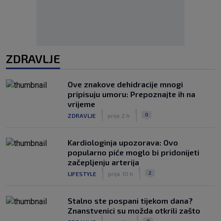
ZDRAVLJE
Ove znakove dehidracije mnogi
pripisuju umoru: Prepoznajte ih na
vrijeme
|
|
0
ZDRAVLJE
prije 2 h
Kardiologinja upozorava: Ovo
popularno piće moglo bi pridonijeti
začepljenju arterija
|
|
2
LIFESTYLE
prije 10 h
Stalno ste pospani tijekom dana?
Znanstvenici su možda otkrili zašto
|
|
0