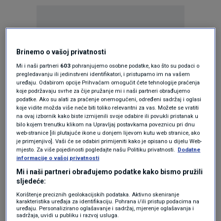
Brinemo o vašoj privatnosti
Oglas
Mi i naši partneri
603
pohranjujemo osobne podatke, kao što su podaci o
pregledavanju ili jedinstveni identifikatori, i pristupamo im na vašem
uređaju. Odabirom opcije Prihvaćam omogućit ćete tehnologije praćenja
koje podržavaju svrhe za čije pružanje mi i naši partneri obrađujemo
podatke. Ako su alati za praćenje onemogućeni, određeni sadržaj i oglasi
koje vidite možda više neće biti toliko relevantni za vas. Možete se vratiti
na ovaj izbornik kako biste izmijenili svoje odabire ili povukli pristanak u
bilo kojem trenutku klikom na Upravljaj postavkama poveznicu pri dnu
web-stranice [ili plutajuće ikone u donjem lijevom kutu web stranice, ako
je primjenjivo]. Vaši će se odabiri primijeniti kako je opisano u dijelu Web-
mjesto. Za više pojedinosti pogledajte našu Politiku privatnosti.
Dodatne
informacije o vašoj privatnosti
Mi i naši partneri obrađujemo podatke kako bismo pružili
sljedeće:
Oglas
Korištenje preciznih geolokacijskih podataka. Aktivno skeniranje
karakteristika uređaja za identifikaciju. Pohrana i/ili pristup podacima na
uređaju. Personalizirano oglašavanje i sadržaj, mjerenje oglašavanja i
sadržaja, uvidi u publiku i razvoj usluga.