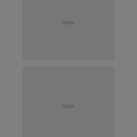
Oglas
Oglas