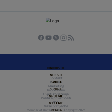
NAJNOVIJE
VIJESTI
Kontakt
O Nama
SVIJET
Marketing
SPORT
Impressum
Uvjeti korištenja
VRIJEME
Politika privatnosti
RSS
N1 TEME
Vaše primjedbe
REGIJA
Member of
United Media
- Copyright 2026