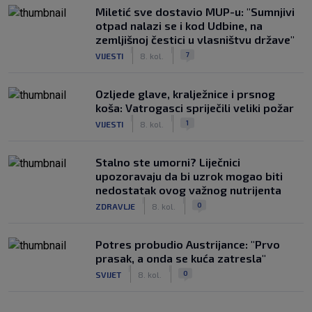
Miletić sve dostavio MUP-u: "Sumnjivi
otpad nalazi se i kod Udbine, na
zemljišnoj čestici u vlasništvu države"
|
|
7
VIJESTI
8. kol.
Ozljede glave, kralježnice i prsnog
koša: Vatrogasci spriječili veliki požar
|
|
1
VIJESTI
8. kol.
Stalno ste umorni? Liječnici
upozoravaju da bi uzrok mogao biti
nedostatak ovog važnog nutrijenta
|
|
0
ZDRAVLJE
8. kol.
Potres probudio Austrijance: "Prvo
prasak, a onda se kuća zatresla"
|
|
0
SVIJET
8. kol.