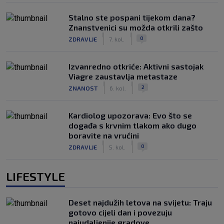
Stalno ste pospani tijekom dana?
Znanstvenici su možda otkrili zašto
|
|
0
ZDRAVLJE
7. kol.
Izvanredno otkriće: Aktivni sastojak
Viagre zaustavlja metastaze
|
|
2
ZNANOST
6. kol.
Kardiolog upozorava: Evo što se
događa s krvnim tlakom ako dugo
boravite na vrućini
|
|
0
ZDRAVLJE
5. kol.
LIFESTYLE
Deset najdužih letova na svijetu: Traju
gotovo cijeli dan i povezuju
najudaljenije gradove