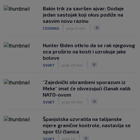
Pogledajte brojke iz prvog nastupa
|
Bakin trik za savršen ajvar: Dodaje
SK
prije 3 h
jedan sastojak koji okus podiže na
Dinamo u finalu Ramljaka! Sutra protiv
sasvim novu razinu
Ajaxa na glavnom terenu Maksimira
|
|
0
COOKING
prije 0 min.
|
SK
prije 3 h
Hunter Biden otkrio da se rak njegovog
oca proširio na kosti i uzrokuje jake
bolove
|
|
0
SVIJET
prije 23 min.
"Zajednički obrambeni sporazum iz
Meke" imat će obvezujući članak nalik
NATO-ovom
|
|
0
SVIJET
prije 49 min.
Španjolska uzvratila na talijanske
mjere granične kontrole, nastavlja se
spor EU članica
|
|
0
SVIJET
prije 1 h