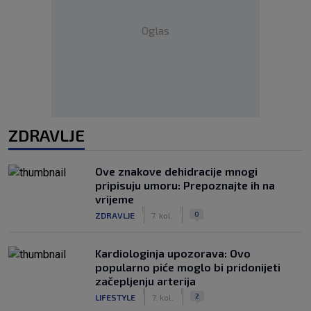
Oglas
ZDRAVLJE
Ove znakove dehidracije mnogi
pripisuju umoru: Prepoznajte ih na
vrijeme
|
|
0
ZDRAVLJE
7. kol.
Kardiologinja upozorava: Ovo
popularno piće moglo bi pridonijeti
začepljenju arterija
|
|
2
LIFESTYLE
7. kol.