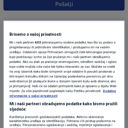
Pošalji
Brinemo o vašoj privatnosti
Mi i naši partneri
603
pohranjujemo osobne podatke, kao što su podaci o
pregledavanju ili jedinstveni identifikatori, i pristupamo im na vašem
uređaju. Odabirom opcije Prihvaćam omogućit ćete tehnologije praćenja
koje podržavaju svrhe za čije pružanje mi i naši partneri obrađujemo
podatke. Ako su alati za praćenje onemogućeni, određeni sadržaj i oglasi
Oglas
koje vidite možda više neće biti toliko relevantni za vas. Možete se vratiti
na ovaj izbornik kako biste izmijenili svoje odabire ili povukli pristanak u
bilo kojem trenutku klikom na Upravljaj postavkama poveznicu pri dnu
web-stranice [ili plutajuće ikone u donjem lijevom kutu web stranice, ako
je primjenjivo]. Vaši će se odabiri primijeniti kako je opisano u dijelu Web-
mjesto. Za više pojedinosti pogledajte našu Politiku privatnosti.
Dodatne
informacije o vašoj privatnosti
Mi i naši partneri obrađujemo podatke kako bismo pružili
sljedeće:
Korištenje preciznih geolokacijskih podataka. Aktivno skeniranje
karakteristika uređaja za identifikaciju. Pohrana i/ili pristup podacima na
uređaju. Personalizirano oglašavanje i sadržaj, mjerenje oglašavanja i