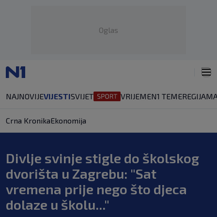
Oglas
NAJNOVIJE
VIJESTI
SVIJET
VRIJEME
N1 TEME
REGIJA
MA
Crna Kronika
Ekonomija
Divlje svinje stigle do školskog
dvorišta u Zagrebu: "Sat
vremena prije nego što djeca
dolaze u školu..."