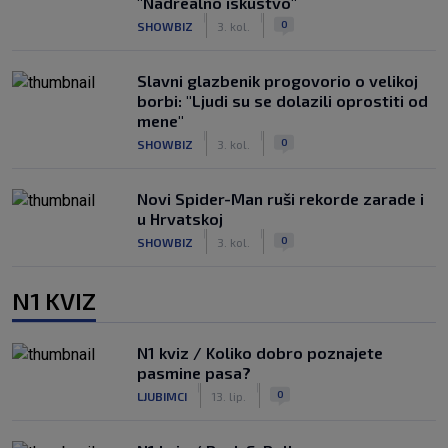
"Nadrealno iskustvo"
|
|
0
SHOWBIZ
3. kol.
Slavni glazbenik progovorio o velikoj
borbi: "Ljudi su se dolazili oprostiti od
mene"
|
|
0
SHOWBIZ
3. kol.
Novi Spider-Man ruši rekorde zarade i
u Hrvatskoj
|
|
0
SHOWBIZ
3. kol.
N1 KVIZ
N1 kviz / Koliko dobro poznajete
pasmine pasa?
|
|
0
LJUBIMCI
13. lip.