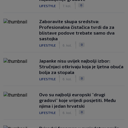
|
|
0
LIFESTYLE
7. kol.
Zaboravite skupa sredstva:
Profesionalna čistačica tvrdi da za
blistave podove trebate samo dva
sastojka
|
|
0
LIFESTYLE
6. kol.
Japanke nisu uvijek najbolji izbor:
Stručnjaci otkrivaju koja je ljetna obuća
bolja za stopala
|
|
0
LIFESTYLE
6. kol.
Ovo su najbolji europski "drugi
gradovi" koje vrijedi posjetiti. Među
njima i jedan hrvatski
|
|
0
LIFESTYLE
6. kol.