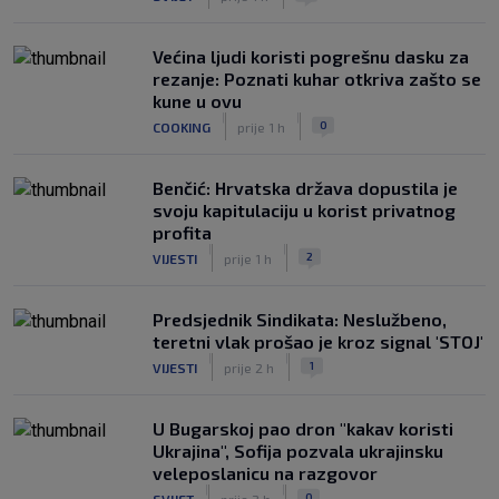
Većina ljudi koristi pogrešnu dasku za
rezanje: Poznati kuhar otkriva zašto se
kune u ovu
|
|
0
COOKING
prije 1 h
Benčić: Hrvatska država dopustila je
svoju kapitulaciju u korist privatnog
profita
|
|
2
VIJESTI
prije 1 h
Predsjednik Sindikata: Neslužbeno,
teretni vlak prošao je kroz signal 'STOJ'
|
|
1
VIJESTI
prije 2 h
U Bugarskoj pao dron "kakav koristi
Ukrajina", Sofija pozvala ukrajinsku
veleposlanicu na razgovor
|
|
0
SVIJET
prije 2 h