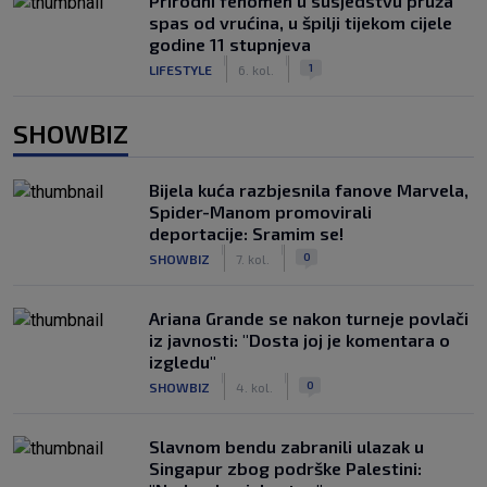
Prirodni fenomen u susjedstvu pruža
spas od vrućina, u špilji tijekom cijele
godine 11 stupnjeva
|
|
1
LIFESTYLE
6. kol.
SHOWBIZ
Bijela kuća razbjesnila fanove Marvela,
Spider-Manom promovirali
deportacije: Sramim se!
|
|
0
SHOWBIZ
7. kol.
Ariana Grande se nakon turneje povlači
iz javnosti: "Dosta joj je komentara o
izgledu"
|
|
0
SHOWBIZ
4. kol.
Slavnom bendu zabranili ulazak u
Singapur zbog podrške Palestini: