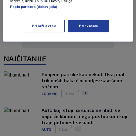
sadržaja, uvidi u publiku i razvoj usluga.
Popis partnera (dobavljača)
Oglas
Prikaži svrhe
Prihvaćam
NAJČITANIJE
Punjene paprike kao nekad: Ovaj mali
trik naših baka čini nadjev savršeno
sočnim
|
|
1
COOKING
8. kol.
Auto koji stoji na suncu ne hladi se
najbrže klimom, nego postupkom koji
traje petnaest sekundi
|
|
0
AUTO
7. kol.