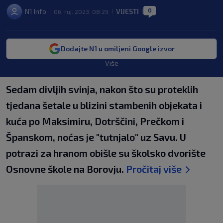
0
N1 Info
VIJESTI
06. ruj. 2023. 08:29
|
|
|
Dodajte N1 u omiljeni Google izvor
Više
Sedam divljih svinja, nakon što su proteklih
tjedana šetale u blizini stambenih objekata i
kuća po Maksimiru, Dotrščini, Prečkom i
Španskom, noćas je "tutnjalo" uz Savu. U
potrazi za hranom obišle su školsko dvorište
Osnovne škole na Borovju.
Pročitaj više