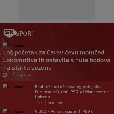
SPORT
Loš početak za Carevićevu momčad:
Lokomotiva ih ostavila s nula bodova
na startu sezone
|
SK
prije 23 min.
Real teže od očekivanog pobijedio
Ferencvaroš, remi PSG-a i Manchester
Uniteda
|
SK
prije 4 min.
VIDEO / Perišić asistent, PSV u