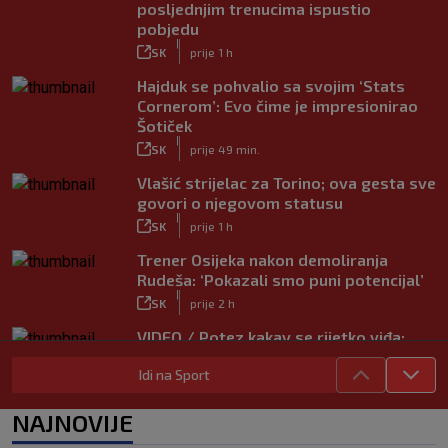
posljednjim trenucima ispustio
pobjedu
|
SK
prije 1 h
Hajduk se pohvalio sa svojim ‘Stats
Cornerom’: Evo čime je impresionirao
Šotiček
|
SK
prije 49 min.
Vlašić strijelac za Torino; ova gesta sve
govori o njegovom statusu
|
SK
prije 1 h
Trener Osijeka nakon demoliranja
Rudeša: ‘Pokazali smo puni potencijal’
|
SK
prije 2 h
VIDEO / Potez kakav se rijetko viđa:
Kada pomoć nije stigla, na rukama je
Idi na Sport
iznio suigrača u bolovima
|
SK
prije 5 h
NAJNOVIJE
Vušković debitirao za Brighton: