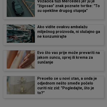
Vozačica tuži Mercedes jer ju je
"žigosao" znak poznate tvrtke: "To
su opekline drugog stupnja"
Ako vidite ovakvu ambalažu
mliječnog proizvoda, ni slučajno ga
ne konzumirajte
Evo što vas prije može prevariti na
jakom suncu, sprej ili krema za
sunčanje
Preselio se u novi stan, a onda je
odjednom nešto smeđe počelo
curiti niz zid: "Pogledajte, što je
to?"