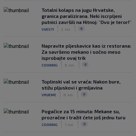
Totalni kolaps na jugu Hrvatske,
granica paralizirana. Neki iscrpljeni
putnici završili na Hitnoj: "Ovo je teror!"
|
|
8
VIJESTI
2. kol.
Napravite pljeskavice kao iz restorana:
Za savršeno mekano i sočno meso
isprobajte ovaj trik
|
|
0
COOKING
8. kol.
Toplinski val se vraća: Nakon bure,
stižu pljuskovi i grmljavina
|
|
0
VRIJEME
8. kol.
Pogačice za 15 minuta: Mekane su,
prozračne i tražit ćete još jednu turu
|
|
0
COOKING
7. kol.