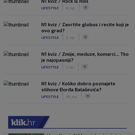
N1 kviz / Rock & Roll
|
|
0
LIFESTYLE
8. lip.
N1 kviz / Zavrtite globus i recite koji je
ovo grad?
|
|
0
LIFESTYLE
2. lip.
N1 kviz / Zmije, meduze, komarci... Tko
je najopasniji?
|
|
0
LIFESTYLE
1. lip.
N1 kviz / Koliko dobro poznajete
stihove Đorđa Balaševića?
|
|
11
LIFESTYLE
18. svi.