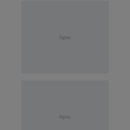
Oglas
Oglas