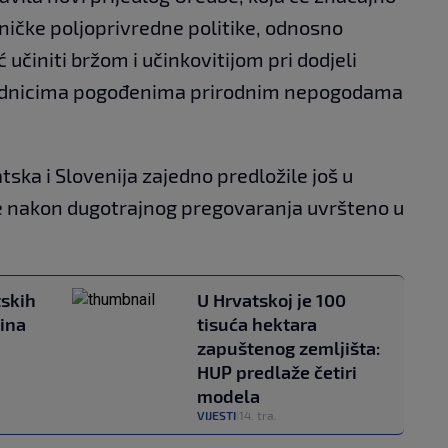
ničke poljoprivredne politike, odnosno
 učiniti bržom i učinkovitijom pri dodjeli
rednicima pogođenima prirodnim nepogodama
atska i Slovenija zajedno predložile još u
 je nakon dugotrajnog pregovaranja uvršteno u
skih
U Hrvatskoj je 100
ina
tisuća hektara
zapuštenog zemljišta:
HUP predlaže četiri
modela
VIJESTI
14. tra.
|