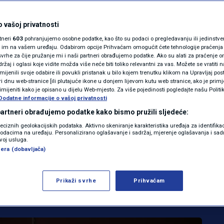
MAGAZIN
vori vrijedni 67
N1 KOMENTAR
 vašoj privatnosti
rtneri
603
pohranjujemo osobne podatke, kao što su podaci o pregledavanju ili jedinstveni 
a jačanje
KOLUMNE
o im na vašem uređaju. Odabirom opcije Prihvaćam omogućit ćete tehnologije praćenja
vrhe za čije pružanje mi i naši partneri obrađujemo podatke. Ako su alati za praćenje
žaj i oglasi koje vidite možda više neće biti toliko relevantni za vas. Možete se vratiti n
 "Ministarstvo ostaje
N1(DIS)INFO
zmijenili svoje odabire ili povukli pristanak u bilo kojem trenutku klikom na Upravljaj p
i dnu web-stranice [ili plutajuće ikone u donjem lijevom kutu web stranice, ako je primje
tner svim
KLIMATSKE PROMJENE
rimijeniti kako je opisano u dijelu Web-mjesto. Za više pojedinosti pogledajte našu Politi
Dodatne informacije o vašoj privatnosti
FOTO
 partneri obrađujemo podatke kako bismo pružili sljedeće:
"
reciznih geolokacijskih podataka. Aktivno skeniranje karakteristika uređaja za identifika
p podacima na uređaju. Personalizirano oglašavanje i sadržaj, mjerenje oglašavanja i sadr
VIDEO
zvoj usluga.
0
VIJESTI
komentara
era (dobavljača)
|
Prikaži svrhe
Prihvaćam
Više