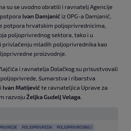
a su se uvodno obratili i ravnatelj Agencije
k potpora
Ivan Damjanić
iz OPG-a Damjanić,
ele potpora hrvatskim poljoprivrednicima,
ja poljoprivrednog sektora, tako i u
a i privlačenju mladih poljoprivrednika kao
ljoprivredne proizvodnje.
lajčića i ravnatelja Dolačkog su prisustvovali
u poljoprivrede, šumarstva i ribarstva
i
Ivan Matijević
te ravnateljica Uprave za
om razvoju
Željka Gudelj Velaga
.
PRIVREDE
POLJOPRIVREDA
POLJOPRIVREDNICI