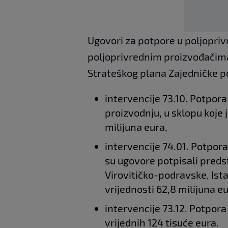
Ugovori za potpore u poljoprivr
poljoprivrednim proizvođačima 
Strateškog plana Zajedničke pol
intervencije 73.10. Potpor
proizvodnju, u sklopu koje 
milijuna eura,
intervencije 74.01. Potpor
su ugovore potpisali preds
Virovitičko-podravske, Ist
vrijednosti 62,8 milijuna eu
intervencije 73.12. Potpor
vrijednih 124 tisuće eura.