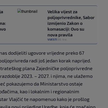
ja
Velika vijest za
poljoprivrednike, Sabor
ma:
izmijenio Zakon o
ovo
komasaciji: Ovo su
nova pravila
VIJESTI
30. tra.
|
nas dodijeliti ugovore vrijedne preko 67
oljoprivreda radi još jedan korak naprijed.
Strateškog plana Zajedničke poljoprivredne
 razdoblje 2023. – 2027. i njima, ne ulažemo
 već pokazujemo da Ministarstvo ostaje
ođačima, kao i lokalnim i regionalnim
tar Vlajčić te napomenuo kako je prošlog
vila novi prijedlog Uredbe, koja će značajno