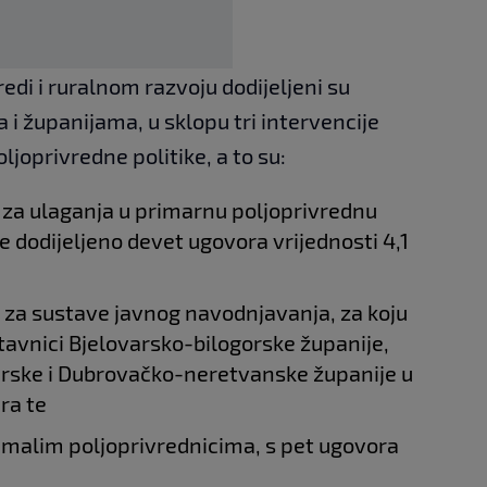
edi i ruralnom razvoju dodijeljeni su
i županijama, u sklopu tri intervencije
joprivredne politike, a to su:
a za ulaganja u primarnu poljoprivrednu
je dodijeljeno devet ugovora vrijednosti 4,1
a za sustave javnog navodnjavanja, za koju
tavnici Bjelovarsko-bilogorske županije,
arske i Dubrovačko-neretvanske županije u
ra te
a malim poljoprivrednicima, s pet ugovora