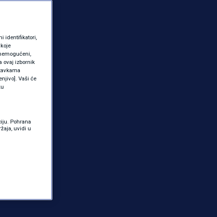
identifikatori,
 koje
 onemogućeni,
a ovaj izbornik
ostavkama
njivo]. Vaši će
ku
ciju. Pohrana
žaja, uvidi u