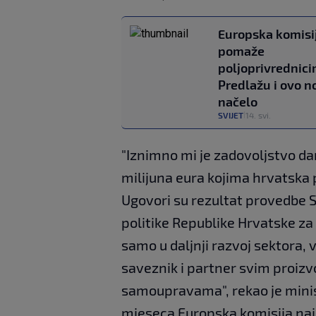
Europska komisi
pomaže
poljoprivrednici
Predlažu i ovo n
načelo
SVIJET
14. svi.
|
"Iznimno mi je zadovoljstvo da
milijuna eura kojima hrvatska p
Ugovori su rezultat provedbe 
politike Republike Hrvatske za
samo u daljnji razvoj sektora,
saveznik i partner svim proizv
samoupravama", rekao je minis
mjeseca Europska komisija naja