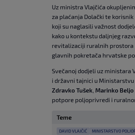
Uz ministra Vlajčića okupljenim
za plaćanja Dolački te korisni
koji su naglasili važnost dodj
kako u kontekstu daljnjeg razvo
revitalizaciji ruralnih prostor
glavnih pokretača hrvatske po
Svečanoj dodjeli uz ministara V
i državni tajnici u Ministarstv
Zdravko Tušek
,
Marinko Beljo
potpore poljoprivredi i ruraln
Teme
DAVID VLAJČIĆ
MINISTARSTVO POLJO