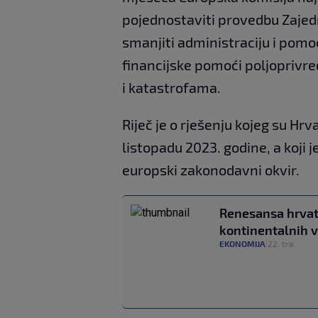
pojednostaviti provedbu Zajed
smanjiti administraciju i pomoć
financijske pomoći poljopriv
i katastrofama.
Riječ je o rješenju kojeg su Hrv
listopadu 2023. godine, a koji
europski zakonodavni okvir.
Renesansa hrvat
kontinentalnih v
EKONOMIJA
22. tra.
|