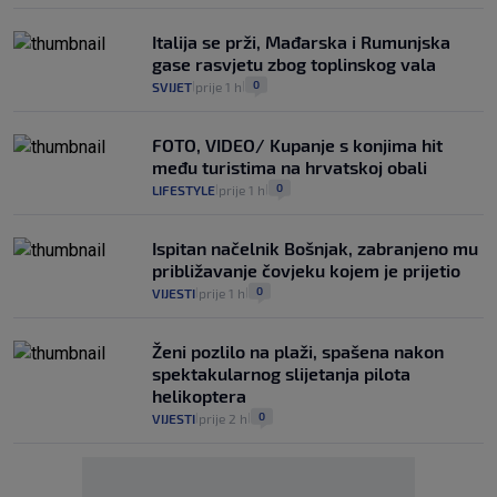
Italija se prži, Mađarska i Rumunjska
gase rasvjetu zbog toplinskog vala
0
SVIJET
prije 1 h
|
|
FOTO, VIDEO/ Kupanje s konjima hit
među turistima na hrvatskoj obali
0
LIFESTYLE
prije 1 h
|
|
Ispitan načelnik Bošnjak, zabranjeno mu
približavanje čovjeku kojem je prijetio
0
VIJESTI
prije 1 h
|
|
Ženi pozlilo na plaži, spašena nakon
spektakularnog slijetanja pilota
helikoptera
0
VIJESTI
prije 2 h
|
|