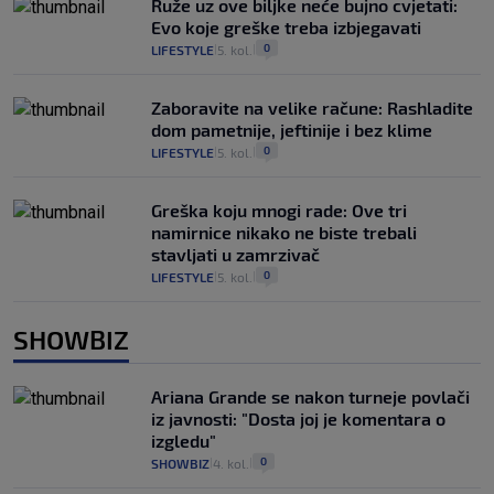
Ruže uz ove biljke neće bujno cvjetati:
Evo koje greške treba izbjegavati
0
LIFESTYLE
5. kol.
|
|
Zaboravite na velike račune: Rashladite
dom pametnije, jeftinije i bez klime
0
LIFESTYLE
5. kol.
|
|
Greška koju mnogi rade: Ove tri
namirnice nikako ne biste trebali
stavljati u zamrzivač
0
LIFESTYLE
5. kol.
|
|
SHOWBIZ
Ariana Grande se nakon turneje povlači
iz javnosti: "Dosta joj je komentara o
izgledu"
0
SHOWBIZ
4. kol.
|
|