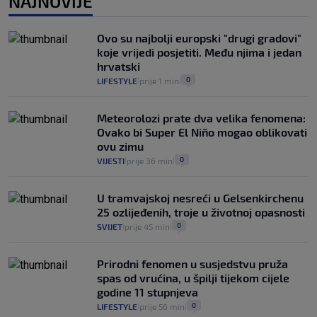
NAJNOVIJE
25
VIJESTI
30. srp.
|
|
Analitičar o Mostu: Oni su u yin-yang
Ovo su najbolji europski "drugi gradovi"
poziciji i imaju drugog najpoznatijeg
koje vrijedi posjetiti. Među njima i jedan
bravara u povijesti Hrvatske
hrvatski
16
VIJESTI
30. srp.
|
|
0
LIFESTYLE
prije 1 min
|
|
Meteorolozi prate dva velika fenomena:
Ovako bi Super El Niño mogao oblikovati
ovu zimu
0
VIJESTI
prije 36 min
|
|
U tramvajskoj nesreći u Gelsenkirchenu
25 ozlijeđenih, troje u životnoj opasnosti
0
SVIJET
prije 45 min
|
|
Prirodni fenomen u susjedstvu pruža
spas od vrućina, u špilji tijekom cijele
godine 11 stupnjeva
0
LIFESTYLE
prije 56 min
|
|