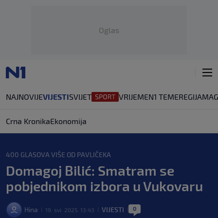
Oglas
NAJNOVIJE
VIJESTI
SVIJET
VRIJEME
N1 TEME
REGIJA
MAG
Crna Kronika
Ekonomija
400 GLASOVA VIŠE OD PAVLIČEKA
Domagoj Bilić: Smatram se
pobjednikom izbora u Vukovaru
0
Hina
VIJESTI
19. svi. 2025. 13:43
|
|
|