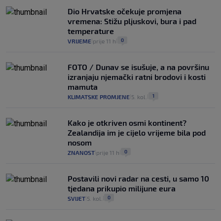
Dio Hrvatske očekuje promjena
vremena: Stižu pljuskovi, bura i pad
temperature
0
VRIJEME
prije 11 h
|
|
FOTO / Dunav se isušuje, a na površinu
izranjaju njemački ratni brodovi i kosti
mamuta
1
KLIMATSKE PROMJENE
5. kol.
|
|
Kako je otkriven osmi kontinent?
Zealandija im je cijelo vrijeme bila pod
nosom
0
ZNANOST
prije 11 h
|
|
Postavili novi radar na cesti, u samo 10
tjedana prikupio milijune eura
0
SVIJET
5. kol.
|
|