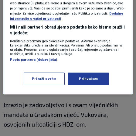
web-stranice [ili plutajuće ikone u donjem lijevom kutu web stranice, ako
obitelji njegova i Sušca", rekao je Bilić.
je primjenjivo]. Vaši će se odabiri primijeniti kako je opisano u dijelu Web-
mjesto. Za više pojedinosti pogledajte našu Politiku privatnosti.
Dodatne
informacije o vašoj privatnosti
Na pitanje novinara na koje dodatne glasače
Mi i naši partneri obrađujemo podatke kako bismo pružili
računa u drugom krugu izbora, odgovorio je
sljedeće:
da poziva sve Vukovarce, posebice one koji su u
Korištenje preciznih geolokacijskih podataka. Aktivno skeniranje
karakteristika uređaja za identifikaciju. Pohrana i/ili pristup podacima na
uređaju. Personalizirano oglašavanje i sadržaj, mjerenje oglašavanja i
prvom krugu bili neodlučni ili prekrižili listiće,
sadržaja, uvidi u publiku i razvoj usluga.
Popis partnera (dobavljača)
da povjerenje za dva tjedna daju njemu jer,
kako je ocijenio, "jedino Domovinski pokret
Prikaži svrhe
Prihvaćam
suradnji s Vladom može osigurati Vukovaru
daljnji razvoj".
Izrazio je zadovoljstvo i s osam vijećničkih
mandata u Gradskom vijeću Vukovara,
osvojenih u koaliciji s HDZ-om.