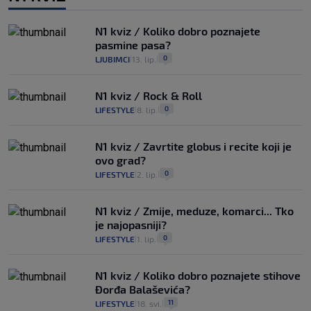
N1 kviz / Koliko dobro poznajete
pasmine pasa?
0
LJUBIMCI
13. lip.
|
|
N1 kviz / Rock & Roll
0
LIFESTYLE
8. lip.
|
|
N1 kviz / Zavrtite globus i recite koji je
ovo grad?
0
LIFESTYLE
2. lip.
|
|
N1 kviz / Zmije, meduze, komarci... Tko
je najopasniji?
0
LIFESTYLE
1. lip.
|
|
N1 kviz / Koliko dobro poznajete stihove
Đorđa Balaševića?
11
LIFESTYLE
18. svi.
|
|