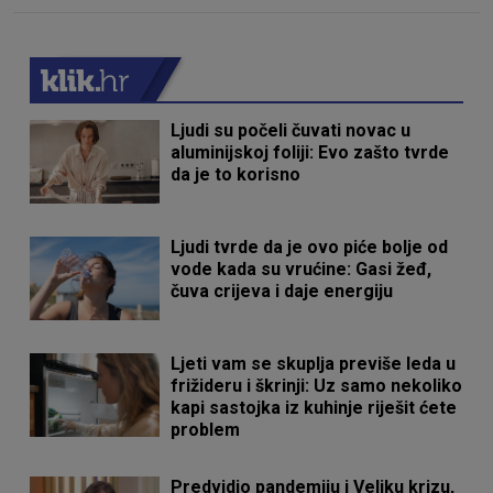
Ljudi su počeli čuvati novac u
aluminijskoj foliji: Evo zašto tvrde
da je to korisno
Ljudi tvrde da je ovo piće bolje od
vode kada su vrućine: Gasi žeđ,
čuva crijeva i daje energiju
Ljeti vam se skuplja previše leda u
frižideru i škrinji: Uz samo nekoliko
kapi sastojka iz kuhinje riješit ćete
problem
Predvidio pandemiju i Veliku krizu,