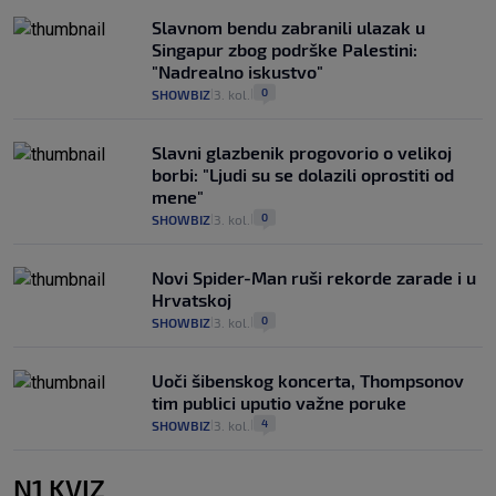
Slavnom bendu zabranili ulazak u
Singapur zbog podrške Palestini:
"Nadrealno iskustvo"
0
SHOWBIZ
3. kol.
|
|
Slavni glazbenik progovorio o velikoj
borbi: "Ljudi su se dolazili oprostiti od
mene"
0
SHOWBIZ
3. kol.
|
|
Novi Spider-Man ruši rekorde zarade i u
Hrvatskoj
0
SHOWBIZ
3. kol.
|
|
Uoči šibenskog koncerta, Thompsonov
tim publici uputio važne poruke
4
SHOWBIZ
3. kol.
|
|
N1 KVIZ