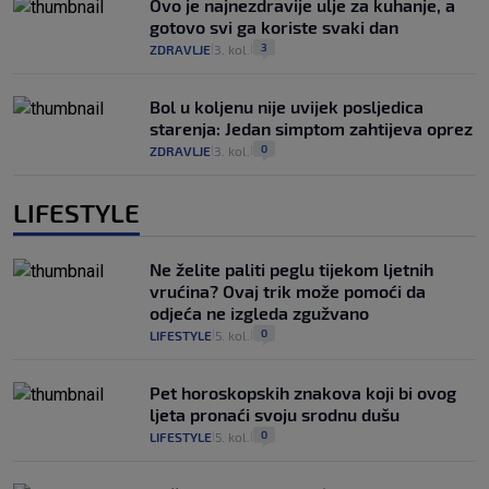
Ovo je najnezdravije ulje za kuhanje, a
gotovo svi ga koriste svaki dan
3
ZDRAVLJE
3. kol.
|
|
Bol u koljenu nije uvijek posljedica
starenja: Jedan simptom zahtijeva oprez
0
ZDRAVLJE
3. kol.
|
|
LIFESTYLE
Ne želite paliti peglu tijekom ljetnih
vrućina? Ovaj trik može pomoći da
odjeća ne izgleda zgužvano
0
LIFESTYLE
5. kol.
|
|
Pet horoskopskih znakova koji bi ovog
ljeta pronaći svoju srodnu dušu
0
LIFESTYLE
5. kol.
|
|