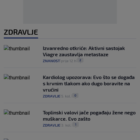
ZDRAVLJE
Izvanredno otkriće: Aktivni sastojak
Viagre zaustavlja metastaze
2
ZNANOST
prije 12 h
|
|
Kardiolog upozorava: Evo što se događa
s krvnim tlakom ako dugo boravite na
vrućini
0
ZDRAVLJE
5. kol.
|
|
Toplinski valovi jače pogađaju žene nego
muškarce. Evo zašto
1
ZDRAVLJE
3. kol.
|
|