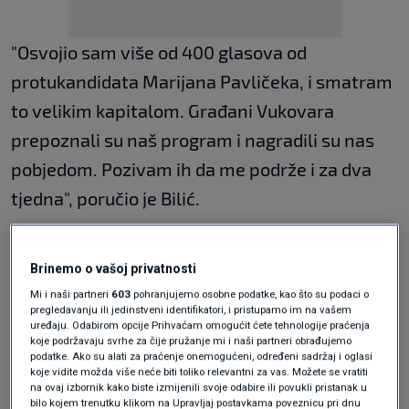
"Osvojio sam više od 400 glasova od
protukandidata Marijana Pavličeka, i smatram
to velikim kapitalom. Građani Vukovara
prepoznali su naš program i nagradili su nas
pobjedom. Pozivam ih da me podrže i za dva
tjedna", poručio je Bilić.
Kazao je i da je za razliku od Pavličeka,
protukandidata Hrvatskih suverenista, imao
Brinemo o vašoj privatnosti
Mi i naši partneri
603
pohranjujemo osobne podatke, kao što su podaci o
afirmacijsku kampanju, ne blateći nikoga.
pregledavanju ili jedinstveni identifikatori, i pristupamo im na vašem
uređaju. Odabirom opcije Prihvaćam omogućit ćete tehnologije praćenja
"Pavliček je cijelo vrijeme pričao o pet obitelji
koje podržavaju svrhe za čije pružanje mi i naši partneri obrađujemo
podatke. Ako su alati za praćenje onemogućeni, određeni sadržaj i oglasi
koje navodno upravljaju Vukovarom, a
koje vidite možda više neće biti toliko relevantni za vas. Možete se vratiti
na ovaj izbornik kako biste izmijenili svoje odabire ili povukli pristanak u
zaboravio je spomenuti da su dvije od tih pet
bilo kojem trenutku klikom na Upravljaj postavkama poveznicu pri dnu