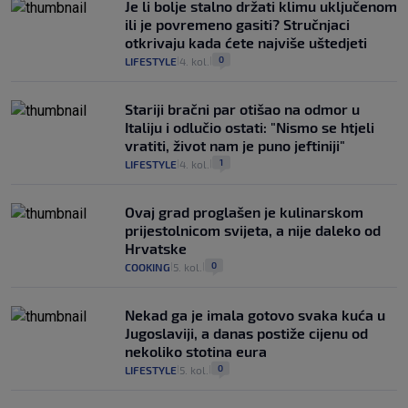
Je li bolje stalno držati klimu uključenom
ili je povremeno gasiti? Stručnjaci
otkrivaju kada ćete najviše uštedjeti
0
LIFESTYLE
4. kol.
|
|
Stariji bračni par otišao na odmor u
Italiju i odlučio ostati: "Nismo se htjeli
vratiti, život nam je puno jeftiniji"
1
LIFESTYLE
4. kol.
|
|
Ovaj grad proglašen je kulinarskom
prijestolnicom svijeta, a nije daleko od
Hrvatske
0
COOKING
5. kol.
|
|
Nekad ga je imala gotovo svaka kuća u
Jugoslaviji, a danas postiže cijenu od
nekoliko stotina eura
0
LIFESTYLE
5. kol.
|
|