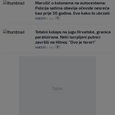
Marušić o kolonama na autocestama:
Policija satima obavlja očevide nesreća
kao prije 50 godina. Evo kako to ubrzati
6
VIJESTI
4. kol.
|
|
Totalni kolaps na jugu Hrvatske, granica
paralizirana. Neki iscrpljeni putnici
završili na Hitnoj: "Ovo je teror!"
6
VIJESTI
2. kol.
|
|
Oglas