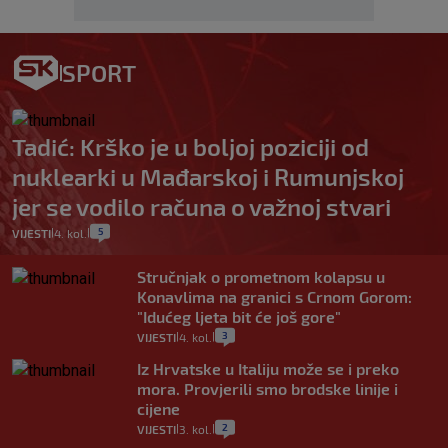
SPORT
Tadić: Krško je u boljoj poziciji od
nuklearki u Mađarskoj i Rumunjskoj
jer se vodilo računa o važnoj stvari
5
VIJESTI
4. kol.
|
|
Stručnjak o prometnom kolapsu u
Konavlima na granici s Crnom Gorom:
"Idućeg ljeta bit će još gore"
3
VIJESTI
4. kol.
|
|
Iz Hrvatske u Italiju može se i preko
mora. Provjerili smo brodske linije i
cijene
2
VIJESTI
3. kol.
|
|