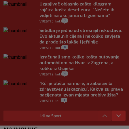
Uzgajivač objasnio zašto kilogram
rajčica košta deset eura: "Nećete ih
vidjeti na akcijama u trgovinama"
7
VIJESTI
3. kol.
|
|
Selidba je jedno od stresnijih iskustava.
Evo aktualnih cijena i nekoliko savjeta
da prođe što lakše i jeftinije
0
VIJESTI
2. kol.
|
|
Izračunali smo koliko košta putovanje
automobilom na Hvar iz Zagreba, a
koliko iz Osijeka
14
VIJESTI
2. kol.
|
|
"Kći je otišla na more, a zaboravila
zdravstvenu iskaznicu". Kakva su prava
pacijenata izvan mjesta prebivališta?
1
VIJESTI
1. kol.
|
|
Provjerili smo "što ćemo onda" ako
Plenković na 15 dana ukine mjere: "Ne bi
Idi na Sport
se dogodilo ništa. Vlada se zaljubila u te
intervencije"