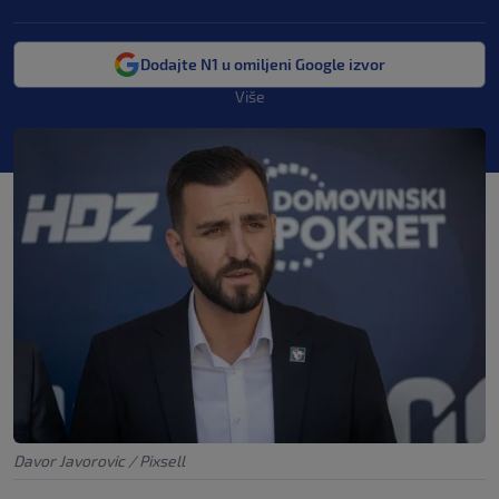
Dodajte N1 u omiljeni Google izvor
Više
Davor Javorovic / Pixsell