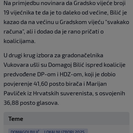
Na primjedbu novinara da Gradsko vijeće broji
19 vijećnika te da je to daleko od većine, Bilić je
kazao da na većinu u Gradskom vijeću "svakako
računa", ali i dodao da je rano pričati o
koalicijama.
U drugi krug izbora za gradonačelnika
Vukovara ušli su Domagoj Bilić ispred koalicije
predvođene DP-om i HDZ-om, koji je dobio
povjerenje 41,60 posto birača i Marijan
Pavliček iz Hrvatskih suverenista, s osvojenih
36,88 posto glasova.
Teme
DOMAGOJ BILIĆ
LOKALNI IZBORI 2025.