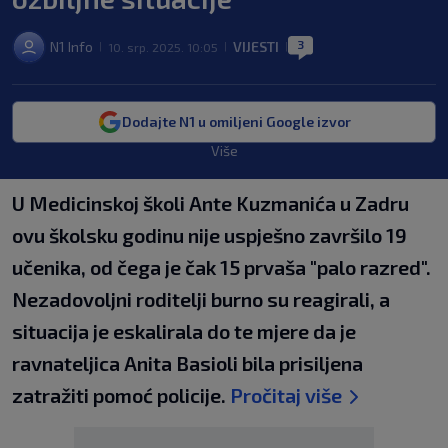
3
N1 Info
VIJESTI
10. srp. 2025. 10:05
|
|
|
Dodajte N1 u omiljeni Google izvor
Više
U Medicinskoj školi Ante Kuzmanića u Zadru
ovu školsku godinu nije uspješno završilo 19
učenika, od čega je čak 15 prvaša "palo razred".
Nezadovoljni roditelji burno su reagirali, a
situacija je eskalirala do te mjere da je
ravnateljica Anita Basioli bila prisiljena
zatražiti pomoć policije.
Pročitaj više