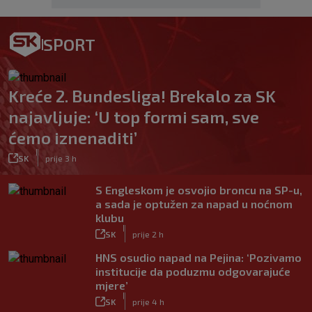
SPORT
Kreće 2. Bundesliga! Brekalo za SK
najavljuje: ‘U top formi sam, sve
ćemo iznenaditi’
|
SK
prije 3 h
S Engleskom je osvojio broncu na SP-u,
a sada je optužen za napad u noćnom
klubu
|
SK
prije 2 h
HNS osudio napad na Pejina: ‘Pozivamo
institucije da poduzmu odgovarajuće
mjere’
|
SK
prije 4 h