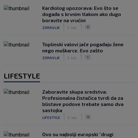
Kardiolog upozorava: Evo što se
događa s krvnim tlakom ako dugo
boravite na vrućini
|
|
0
ZDRAVLJE
5. kol.
Toplinski valovi jače pogađaju žene
nego muškarce. Evo zašto
|
|
1
ZDRAVLJE
3. kol.
LIFESTYLE
Zaboravite skupa sredstva:
Profesionalna čistačica tvrdi da za
blistave podove trebate samo dva
sastojka
|
|
0
LIFESTYLE
6. kol.
Ovo su najbolji europski "drugi