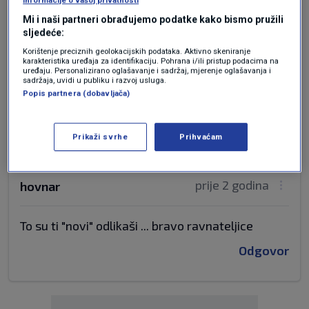
informacije o vašoj privatnosti
Mi i naši partneri obrađujemo podatke kako bismo pružili
prije 2 godina
abc
sljedeće:
Korištenje preciznih geolokacijskih podataka. Aktivno skeniranje
takva ravnateljica,svugde po skolama!biobi red i
karakteristika uređaja za identifikaciju. Pohrana i/ili pristup podacima na
uređaju. Personalizirano oglašavanje i sadržaj, mjerenje oglašavanja i
disciplina!a snizati prag,je necuveno! bravo
sadržaja, uvidi u publiku i razvoj usluga.
Popis partnera (dobavljača)
gospodo dubok poklon!
Odgovor
Prikaži svrhe
Prihvaćam
prije 2 godina
hovnar
To su ti "novi" odlikaši ... bravo ravnateljice
Odgovor