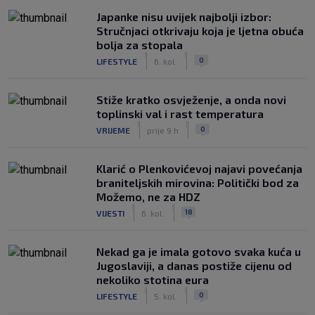
Japanke nisu uvijek najbolji izbor:
Stručnjaci otkrivaju koja je ljetna obuća
bolja za stopala
|
|
0
LIFESTYLE
6. kol.
Stiže kratko osvježenje, a onda novi
toplinski val i rast temperatura
|
|
0
VRIJEME
prije 9 h
Klarić o Plenkovićevoj najavi povećanja
braniteljskih mirovina: Politički bod za
Možemo, ne za HDZ
|
|
18
VIJESTI
6. kol.
Nekad ga je imala gotovo svaka kuća u
Jugoslaviji, a danas postiže cijenu od
nekoliko stotina eura
|
|
0
LIFESTYLE
5. kol.