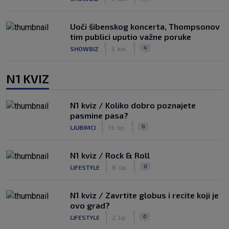
Uoči šibenskog koncerta, Thompsonov
tim publici uputio važne poruke
|
|
4
SHOWBIZ
3. kol.
N1 KVIZ
N1 kviz / Koliko dobro poznajete
pasmine pasa?
|
|
0
LJUBIMCI
13. lip.
N1 kviz / Rock & Roll
|
|
0
LIFESTYLE
8. lip.
N1 kviz / Zavrtite globus i recite koji je
ovo grad?
|
|
0
LIFESTYLE
2. lip.