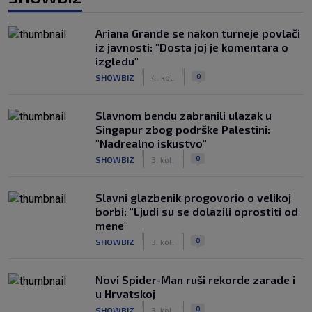
Ariana Grande se nakon turneje povlači
iz javnosti: "Dosta joj je komentara o
izgledu"
|
|
0
SHOWBIZ
4. kol.
Slavnom bendu zabranili ulazak u
Singapur zbog podrške Palestini:
"Nadrealno iskustvo"
|
|
0
SHOWBIZ
3. kol.
Slavni glazbenik progovorio o velikoj
borbi: "Ljudi su se dolazili oprostiti od
mene"
|
|
0
SHOWBIZ
3. kol.
Novi Spider-Man ruši rekorde zarade i
u Hrvatskoj
|
|
0
SHOWBIZ
3. kol.