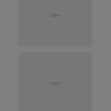
Oglas
Oglas