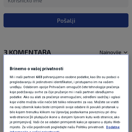
Pošalji
3 KOMENTARA
Najnovije
Brinemo o vašoj privatnosti
prije 2 godina
Sfsn
Mi i naši partneri
603
pohranjujemo osobne podatke, kao što su podaci o
pregledavanju ili jedinstveni identifikatori, i pristupamo im na vašem
uređaju. Odabirom opcije Prihvaćam omogućit ćete tehnologije praćenja
Bravo! Znanje nema alternativu, a hdz je
koje podržavaju svrhe za čije pružanje mi i naši partneri obrađujemo
opustosio ovu zemlju i dao krkanima pravo da
podatke. Ako su alati za praćenje onemogućeni, određeni sadržaj i oglasi
koje vidite možda više neće biti toliko relevantni za vas. Možete se vratiti
reagiraju nasiljem.
na ovaj izbornik kako biste izmijenili svoje odabire ili povukli pristanak u
bilo kojem trenutku klikom na Upravljaj postavkama poveznicu pri dnu
Odgovor
web-stranice [ili plutajuće ikone u donjem lijevom kutu web stranice, ako
je primjenjivo]. Vaši će se odabiri primijeniti kako je opisano u dijelu Web-
mjesto. Za više pojedinosti pogledajte našu Politiku privatnosti.
Dodatne