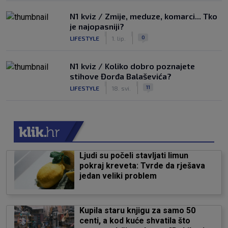
N1 kviz / Zmije, meduze, komarci... Tko
je najopasniji?
|
|
0
LIFESTYLE
1. lip.
N1 kviz / Koliko dobro poznajete
stihove Đorđa Balaševića?
|
|
11
LIFESTYLE
18. svi.
Ljudi su počeli stavljati limun
pokraj kreveta: Tvrde da rješava
jedan veliki problem
Kupila staru knjigu za samo 50
centi, a kod kuće shvatila što