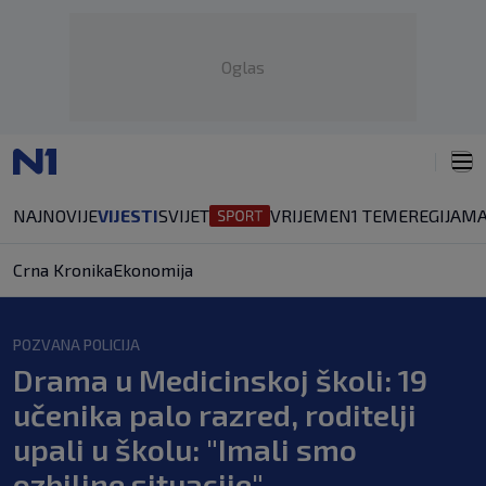
Oglas
NAJNOVIJE
VIJESTI
SVIJET
VRIJEME
N1 TEME
REGIJA
MA
Crna Kronika
Ekonomija
POZVANA POLICIJA
Drama u Medicinskoj školi: 19
učenika palo razred, roditelji
upali u školu: "Imali smo
ozbiljne situacije"