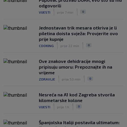
SK
prije 6 h
odgovorili
Znate li kad je Hajduk u Europi zadnji
|
|
0
VIJESTI
prije 7 min
put dao pet golova? Igrali su Vlašić i
Balić, a trener je bio Burić
|
Jednostavan trik mesara otkriva je li
SK
prije 8 h
piletina doista svježa: Provjerite ovo
prije kupnje
|
|
0
COOKING
prije 22 min
Ove znakove dehidracije mnogi
pripisuju umoru: Prepoznajte ih na
vrijeme
|
|
0
ZDRAVLJE
prije 53 min
Nesreća na A1 kod Zagreba stvorila
kilometarske kolone
|
|
0
VIJESTI
prije 1 h
Španjolska Italiji postavila ultimatum: