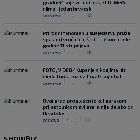
gradovi" koje vrijedi posjetiti. Među
njima i jedan hrvatski
|
|
0
LIFESTYLE
6. kol.
Prirodni fenomen u susjedstvu pruža
spas od vrućina, u špilji tijekom cijele
godine 11 stupnjeva
|
|
1
LIFESTYLE
6. kol.
FOTO, VIDEO/ Kupanje s konjima hit
među turistima na hrvatskoj obali
|
|
1
LIFESTYLE
6. kol.
Ovaj grad proglašen je kulinarskom
prijestolnicom svijeta, a nije daleko od
Hrvatske
|
|
0
COOKING
5. kol.
SHOWBIZ