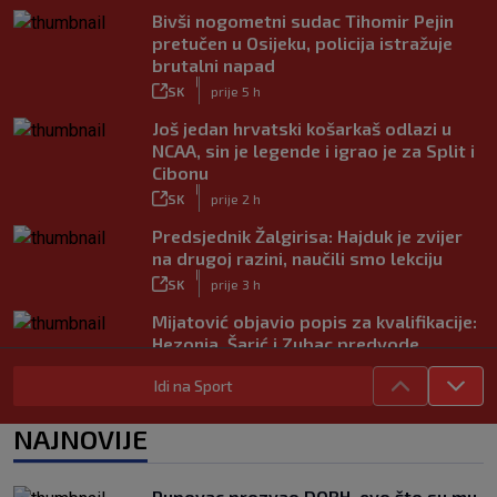
Bivši nogometni sudac Tihomir Pejin
pretučen u Osijeku, policija istražuje
brutalni napad
|
SK
prije 5 h
Još jedan hrvatski košarkaš odlazi u
NCAA, sin je legende i igrao je za Split i
Cibonu
|
SK
prije 2 h
Predsjednik Žalgirisa: Hajduk je zvijer
na drugoj razini, naučili smo lekciju
|
SK
prije 3 h
Mijatović objavio popis za kvalifikacije:
Hezonja, Šarić i Zubac predvode
Hrvatsku
Idi na Sport
|
SK
prije 4 h
Benfica ponovno želi Šutala?
NAJNOVIJE
Portugalci tvrde da je hrvatski stoper
među glavnim željama
|
Pupovac prozvao DORH, evo što su mu