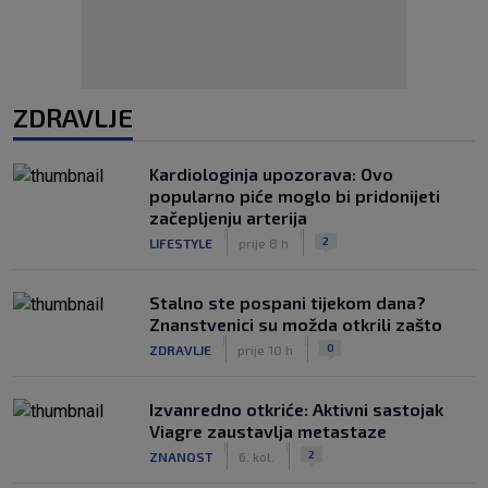
ZDRAVLJE
Kardiologinja upozorava: Ovo
popularno piće moglo bi pridonijeti
začepljenju arterija
|
|
2
LIFESTYLE
prije 8 h
Stalno ste pospani tijekom dana?
Znanstvenici su možda otkrili zašto
|
|
0
ZDRAVLJE
prije 10 h
Izvanredno otkriće: Aktivni sastojak
Viagre zaustavlja metastaze
|
|
2
ZNANOST
6. kol.