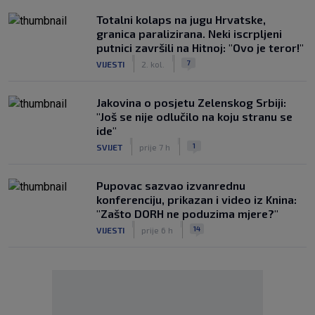
Totalni kolaps na jugu Hrvatske,
granica paralizirana. Neki iscrpljeni
putnici završili na Hitnoj: "Ovo je teror!"
|
|
7
VIJESTI
2. kol.
Jakovina o posjetu Zelenskog Srbiji:
"Još se nije odlučilo na koju stranu se
ide"
|
|
1
SVIJET
prije 7 h
Pupovac sazvao izvanrednu
konferenciju, prikazan i video iz Knina:
"Zašto DORH ne poduzima mjere?"
|
|
14
VIJESTI
prije 6 h