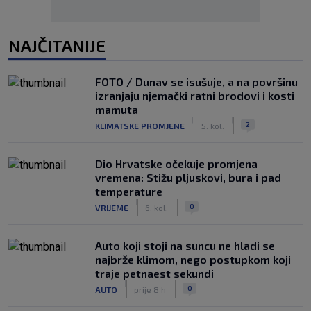
NAJČITANIJE
FOTO / Dunav se isušuje, a na površinu
izranjaju njemački ratni brodovi i kosti
mamuta
|
|
2
KLIMATSKE PROMJENE
5. kol.
Dio Hrvatske očekuje promjena
vremena: Stižu pljuskovi, bura i pad
temperature
|
|
0
VRIJEME
6. kol.
Auto koji stoji na suncu ne hladi se
najbrže klimom, nego postupkom koji
traje petnaest sekundi
|
|
0
AUTO
prije 8 h