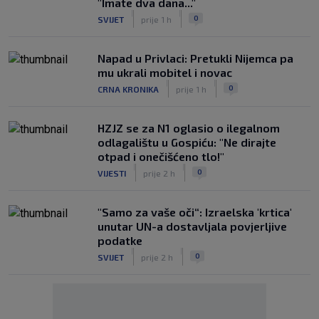
"Imate dva dana..."
|
|
0
SVIJET
prije 1 h
Napad u Privlaci: Pretukli Nijemca pa
mu ukrali mobitel i novac
|
|
0
CRNA KRONIKA
prije 1 h
HZJZ se za N1 oglasio o ilegalnom
odlagalištu u Gospiću: "Ne dirajte
otpad i onečišćeno tlo!"
|
|
0
VIJESTI
prije 2 h
"Samo za vaše oči“: Izraelska 'krtica'
unutar UN-a dostavljala povjerljive
podatke
|
|
0
SVIJET
prije 2 h