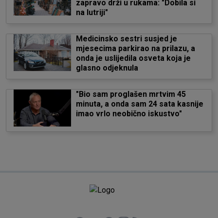
zapravo drži u rukama: "Dobila si
na lutriji"
Medicinsko sestri susjed je
mjesecima parkirao na prilazu, a
onda je uslijedila osveta koja je
glasno odjeknula
"Bio sam proglašen mrtvim 45
minuta, a onda sam 24 sata kasnije
imao vrlo neobično iskustvo"