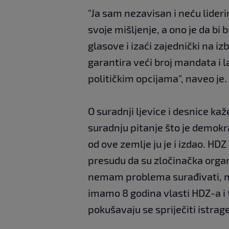
"Ja sam nezavisan i neću lider
svoje mišljenje, a ono je da bi 
glasove i izaći zajednički na izb
garantira veći broj mandata i l
političkim opcijama", naveo je.
O suradnji ljevice i desnice kaž
suradnju pitanje što je demokra
od ove zemlje ju je i izdao. H
presudu da su zločinačka organ
nemam problema surađivati, mi
imamo 8 godina vlasti HDZ-a i t
pokušavaju se spriječiti istrage