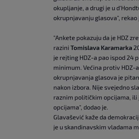
okupljanje, a drugi je u d'Hond
okrupnjavanju glasova", rekao 
"Ankete pokazuju da je HDZ zreo 
razini
Tomislava Karamarka
20
je rejting HDZ-a pao ispod 24 p
minimum. Većina protiv HDZ-a j
okrupnjavanja glasova je pitanj
nakon izbora. Nije svejedno sla
raznim političkim opcijama, ili 
opcijama", dodao je.
Glavašević kaže da demokracija
je u skandinavskim vladama ma