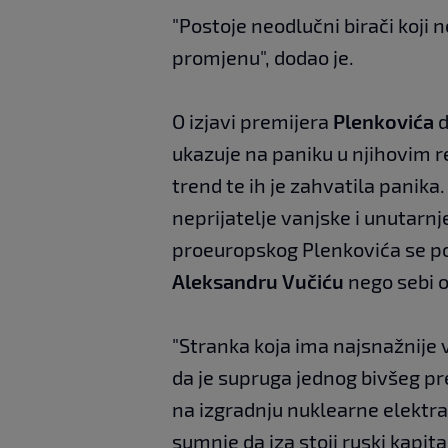
"Postoje neodlučni birači koji n
promjenu", dodao je.
O izjavi premijera
Plenkovića
d
ukazuje na paniku u njihovim re
trend te ih je zahvatila panika
neprijatelje vanjske i unutarnj
proeuropskog Plenkovića se pot
Aleksandru Vučiću
nego sebi o
"Stranka koja ima najsnažnije 
da je supruga jednog bivšeg pr
na izgradnju nuklearne elektran
sumnje da iza stoji ruski kapit