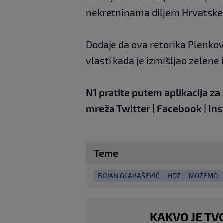
nekretninama diljem Hrvatske pu
Dodaje da ova retorika Plenko
vlasti kada je izmišljao zelene
N1 pratite putem aplikacija za
mreža
Twitter
|
Facebook
|
In
Teme
BOJAN GLAVAŠEVIĆ
HDZ
MOŽEMO
KAKVO JE TV