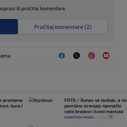
aspravi ili pročitaj komentare
Pročitaj komentare (
2
)
ežama
je promjena
FOTO / Dunav se isušuje, a na
ovi, bura i
površinu izranjaju njemački
ratni brodovi i kosti mamuta
2
KLIMATSKE PROMJENE
5. kol.
|
|