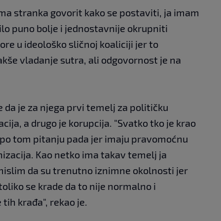
ima stranka govorit kako se postaviti, ja imam
bilo puno bolje i jednostavnije okrupniti
ore u ideološko sličnoj koaliciji jer to
akše vladanje sutra, ali odgovornost je na
e da je za njega prvi temelj za političku
cija, a drugo je korupcija. "Svatko tko je krao
DZ po tom pitanju pada jer imaju pravomoćnu
izacija. Kao netko ima takav temelj ja
slim da su trenutno iznimne okolnosti jer
oliko se krade da to nije normalno i
 tih krađa", rekao je.