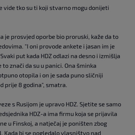
e vide tko su ti koji stvarno mogu donijeti
a je prosvjed oporbe bio proruski, kaže da to
dovima. "I oni provode ankete i jasan im je
. Svaki put kada HDZ odlazi na desno i izmišlja
e to znači da su u panici. Ona šminka
puno otopila i on je sada puno sličniji
d prije 8 godina", smatra.
veze s Rusijom je upravo HDZ. Sjetite se samo
edsjednika HDZ-a ima firmu koja se prijavila
e u Finskoj, a natječaj je poništen zbog
al. Kada bi se pogledalo vlasništvo nad