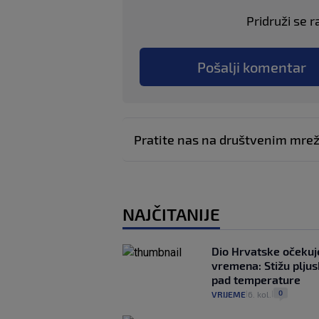
Pridruži se r
Pošalji komentar
Pratite nas na društvenim mr
NAJČITANIJE
Dio Hrvatske očeku
vremena: Stižu pljusk
pad temperature
0
VRIJEME
6. kol.
|
|