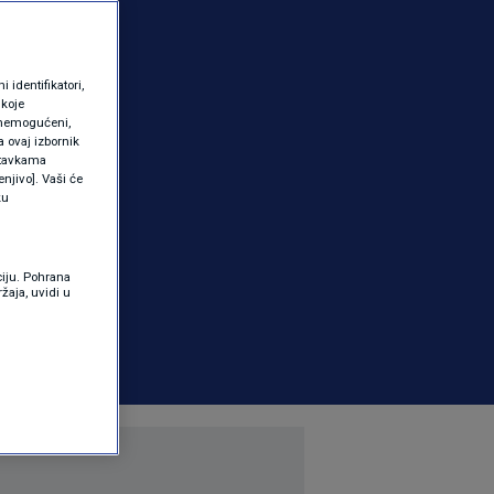
identifikatori,
 koje
 onemogućeni,
a ovaj izbornik
ostavkama
njivo]. Vaši će
ku
ciju. Pohrana
žaja, uvidi u