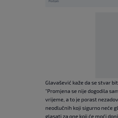
Podijeli
Glavašević kaže da se stvar bit
"Promjena se nije dogodila sa
vrijeme, a to je porast nezado
neodlučnih koji sigurno neće gl
glasati za one koji će moći don