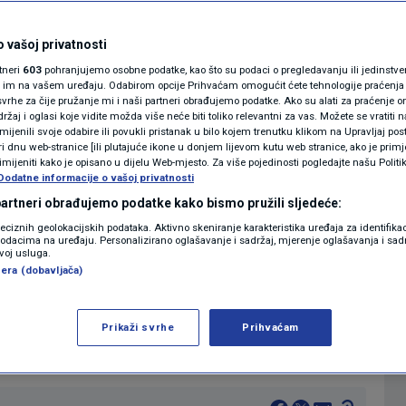
aliciji SDP-a i
MAGAZIN
N1 KOMENTAR
 vašoj privatnosti
oje dva argumenta
rtneri
603
pohranjujemo osobne podatke, kao što su podaci o pregledavanju ili jedinstveni 
KOLUMNE
o im na vašem uređaju. Odabirom opcije Prihvaćam omogućit ćete tehnologije praćenja
vrhe za čije pružanje mi i naši partneri obrađujemo podatke. Ako su alati za praćenje
žaj i oglasi koje vidite možda više neće biti toliko relevantni za vas. Možete se vratiti n
N1(DIS)INFO
zmijenili svoje odabire ili povukli pristanak u bilo kojem trenutku klikom na Upravljaj p
i dnu web-stranice [ili plutajuće ikone u donjem lijevom kutu web stranice, ako je primje
2
 09:09
VIJESTI
komentara
|
|
KLIMATSKE PROMJENE
rimijeniti kako je opisano u dijelu Web-mjesto. Za više pojedinosti pogledajte našu Politi
Dodatne informacije o vašoj privatnosti
FOTO
 partneri obrađujemo podatke kako bismo pružili sljedeće:
Više
reciznih geolokacijskih podataka. Aktivno skeniranje karakteristika uređaja za identifika
p podacima na uređaju. Personalizirano oglašavanje i sadržaj, mjerenje oglašavanja i sadr
VIDEO
zvoj usluga.
era (dobavljača)
ožemo, Bojan Glavašević, gostovao je u
 današnjem glasanju o raspuštanju Sabora i
Prikaži svrhe
Prihvaćam