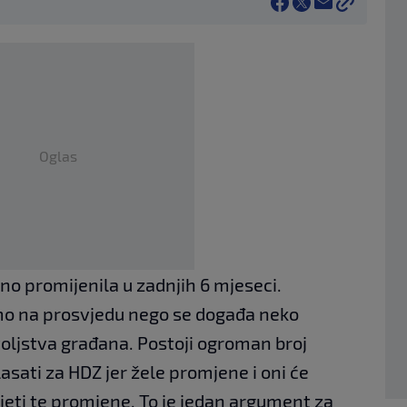
Oglas
no promijenila u zadnjih 6 mjeseci.
mo na prosvjedu nego se događa neko
voljstva građana. Postoji ogroman broj
asati za HDZ jer žele promjene i oni će
ijeti te promjene. To je jedan argument za