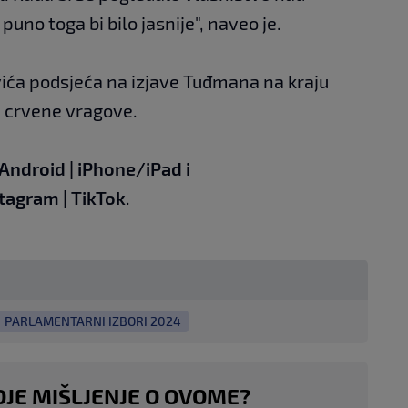
no toga bi bilo jasnije", naveo je.
vića podsjeća na izjave Tuđmana na kraju
 i crvene vragove.
Android
|
iPhone/iPad
i
stagram
|
TikTok
.
PARLAMENTARNI IZBORI 2024
OJE MIŠLJENJE O OVOME?