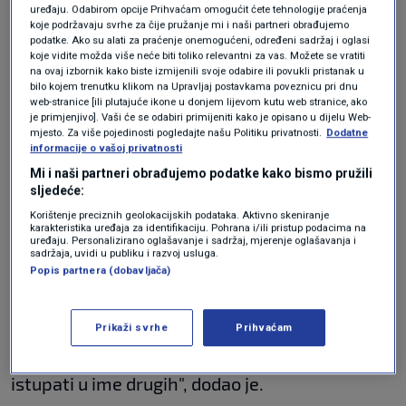
uslijediti nakon toga. Druga stvar koju smo
uređaju. Odabirom opcije Prihvaćam omogućit ćete tehnologije praćenja
koje podržavaju svrhe za čije pružanje mi i naši partneri obrađujemo
odlučili jest da formiramo pregovarački odbor.
podatke. Ako su alati za praćenje onemogućeni, određeni sadržaj i oglasi
koje vidite možda više neće biti toliko relevantni za vas. Možete se vratiti
U tom odboru ćemo biti glavni tajnik stranke
na ovaj izbornik kako biste izmijenili svoje odabire ili povukli pristanak u
bilo kojem trenutku klikom na Upravljaj postavkama poveznicu pri dnu
Marko Krička
i ja, a treća osoba će doći iz
web-stranice [ili plutajuće ikone u donjem lijevom kutu web stranice, ako
je primjenjivo]. Vaši će se odabiri primijeniti kako je opisano u dijelu Web-
drugih političkih stranaka koji su išli s nama u
mjesto. Za više pojedinosti pogledajte našu Politiku privatnosti.
Dodatne
koaliciju i koji su u koaliciji s nama na EU
informacije o vašoj privatnosti
Mi i naši partneri obrađujemo podatke kako bismo pružili
izborima", naveo je.
sljedeće:
Korištenje preciznih geolokacijskih podataka. Aktivno skeniranje
karakteristika uređaja za identifikaciju. Pohrana i/ili pristup podacima na
Grbin je istaknuo da je ovaj plan predstavljen
uređaju. Personalizirano oglašavanje i sadržaj, mjerenje oglašavanja i
sadržaja, uvidi u publiku i razvoj usluga.
svim stranka koje su bile opozicija, no nije htio
Popis partnera (dobavljača)
govoriti o njihovim dojmovima "dok se dogovor
ne postigne". "Fokus i Možemo su se složili s
Prikaži svrhe
Prihvaćam
time na svojim odborima, no nemam pravo
istupati u ime drugih", dodao je.