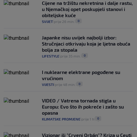
Cijene na tržištu nekretnina i dalje rastu,
u Njemačkoj opet poskupjeli stanovi i
obiteljske kuće
0
SVIJET
prije 26 min.
|
|
Japanke nisu uvijek najbolji izbor:
Stručnjaci otkrivaju koja je ljetna obuća
bolja za stopala
0
LIFESTYLE
prije 35 min.
|
|
I nuklearne elektrane pogođene su
vrućinom
0
VIJESTI
prije 48 min.
|
|
VIDEO / Vatrena tornada stigla u
Europu: Evo što ih pokreće i zašto su
opasna
0
KLIMATSKE PROMJENE
prije 1 h
|
|
Vizionar ili "Crveni Orbán"? Kriza u Ceuti