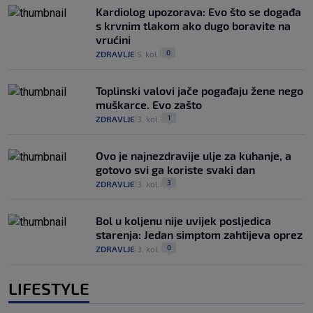
Kardiolog upozorava: Evo što se događa
s krvnim tlakom ako dugo boravite na
vrućini
0
ZDRAVLJE
5. kol.
|
|
Toplinski valovi jače pogađaju žene nego
muškarce. Evo zašto
1
ZDRAVLJE
3. kol.
|
|
Ovo je najnezdravije ulje za kuhanje, a
gotovo svi ga koriste svaki dan
3
ZDRAVLJE
3. kol.
|
|
Bol u koljenu nije uvijek posljedica
starenja: Jedan simptom zahtijeva oprez
0
ZDRAVLJE
3. kol.
|
|
LIFESTYLE