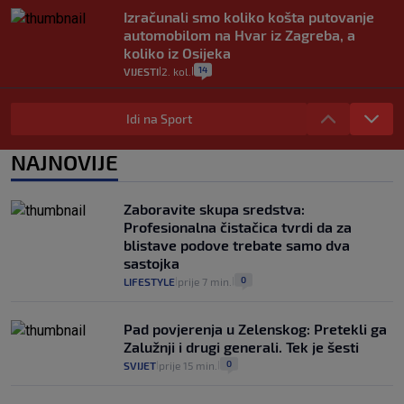
Izračunali smo koliko košta putovanje
automobilom na Hvar iz Zagreba, a
koliko iz Osijeka
14
VIJESTI
2. kol.
|
|
"Kći je otišla na more, a zaboravila
zdravstvenu iskaznicu". Kakva su prava
Idi na Sport
pacijenata izvan mjesta prebivališta?
1
VIJESTI
1. kol.
NAJNOVIJE
|
|
Provjerili smo "što ćemo onda" ako
Plenković na 15 dana ukine mjere: "Ne bi
Zaboravite skupa sredstva:
se dogodilo ništa. Vlada se zaljubila u te
Profesionalna čistačica tvrdi da za
intervencije"
blistave podove trebate samo dva
25
VIJESTI
30. srp.
|
|
sastojka
0
LIFESTYLE
prije 7 min.
|
|
Pad povjerenja u Zelenskog: Pretekli ga
Zalužnji i drugi generali. Tek je šesti
0
SVIJET
prije 15 min.
|
|