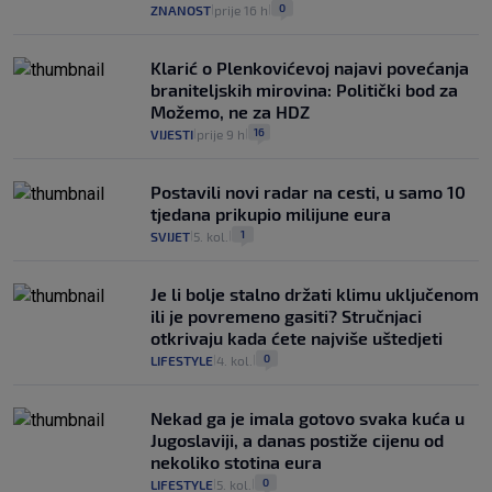
0
ZNANOST
prije 16 h
|
|
Klarić o Plenkovićevoj najavi povećanja
braniteljskih mirovina: Politički bod za
Možemo, ne za HDZ
16
VIJESTI
prije 9 h
|
|
Postavili novi radar na cesti, u samo 10
tjedana prikupio milijune eura
1
SVIJET
5. kol.
|
|
Je li bolje stalno držati klimu uključenom
ili je povremeno gasiti? Stručnjaci
otkrivaju kada ćete najviše uštedjeti
0
LIFESTYLE
4. kol.
|
|
Nekad ga je imala gotovo svaka kuća u
Jugoslaviji, a danas postiže cijenu od
nekoliko stotina eura
0
LIFESTYLE
5. kol.
|
|