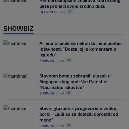
Pet horoskopskih znakova koji bi ovog
ljeta pronaći svoju srodnu dušu
0
LIFESTYLE
5. kol.
|
|
SHOWBIZ
Ariana Grande se nakon turneje povlači
iz javnosti: "Dosta joj je komentara o
izgledu"
0
SHOWBIZ
4. kol.
|
|
Slavnom bendu zabranili ulazak u
Singapur zbog podrške Palestini:
"Nadrealno iskustvo"
0
SHOWBIZ
3. kol.
|
|
Slavni glazbenik progovorio o velikoj
borbi: "Ljudi su se dolazili oprostiti od
mene"
0
SHOWBIZ
3. kol.
|
|