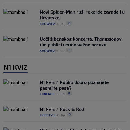
Novi Spider-Man ruši rekorde zarade i u
Hrvatskoj
0
SHOWBIZ
3. kol.
|
|
Uoči šibenskog koncerta, Thompsonov
tim publici uputio važne poruke
4
SHOWBIZ
3. kol.
|
|
N1 KVIZ
N1 kviz / Koliko dobro poznajete
pasmine pasa?
0
LJUBIMCI
13. lip.
|
|
N1 kviz / Rock & Roll
0
LIFESTYLE
8. lip.
|
|