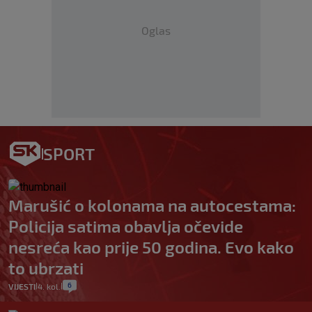
Oglas
SPORT
Marušić o kolonama na autocestama:
Policija satima obavlja očevide
nesreća kao prije 50 godina. Evo kako
to ubrzati
6
VIJESTI
4. kol.
|
|