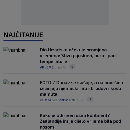
NAJČITANIJE
Dio Hrvatske očekuje promjena
vremena: Stižu pljuskovi, bura i pad
temperature
0
VRIJEME
prije 15 h
|
|
FOTO / Dunav se isušuje, a na površinu
izranjaju njemački ratni brodovi i kosti
mamuta
1
KLIMATSKE PROMJENE
5. kol.
|
|
Kako je otkriven osmi kontinent?
Zealandija im je cijelo vrijeme bila pod
nosom