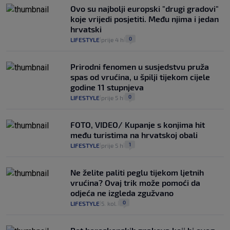
Ovo su najbolji europski "drugi gradovi"
koje vrijedi posjetiti. Među njima i jedan
hrvatski
0
LIFESTYLE
prije 4 h
|
|
Prirodni fenomen u susjedstvu pruža
spas od vrućina, u špilji tijekom cijele
godine 11 stupnjeva
0
LIFESTYLE
prije 5 h
|
|
FOTO, VIDEO/ Kupanje s konjima hit
među turistima na hrvatskoj obali
1
LIFESTYLE
prije 5 h
|
|
Ne želite paliti peglu tijekom ljetnih
vrućina? Ovaj trik može pomoći da
odjeća ne izgleda zgužvano
0
LIFESTYLE
5. kol.
|
|