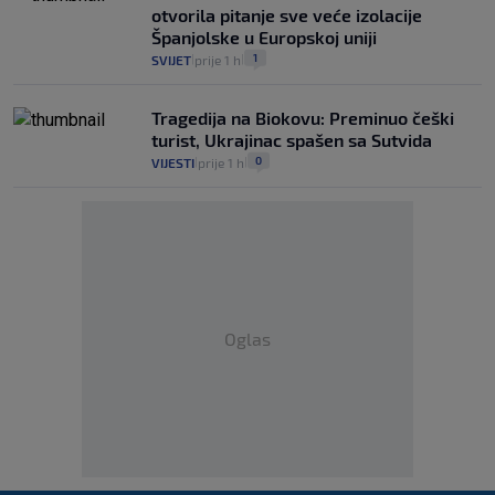
otvorila pitanje sve veće izolacije
Španjolske u Europskoj uniji
1
SVIJET
prije 1 h
|
|
Tragedija na Biokovu: Preminuo češki
turist, Ukrajinac spašen sa Sutvida
0
VIJESTI
prije 1 h
|
|
Oglas