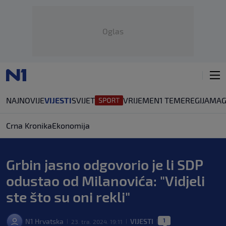
Oglas
NAJNOVIJE
VIJESTI
SVIJET
VRIJEME
N1 TEME
REGIJA
MAG
Crna Kronika
Ekonomija
Grbin jasno odgovorio je li SDP
odustao od Milanovića: "Vidjeli
ste što su oni rekli"
1
N1 Hrvatska
VIJESTI
23. tra. 2024. 19:11
|
|
|