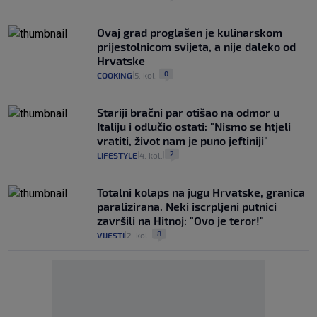
Ovaj grad proglašen je kulinarskom
prijestolnicom svijeta, a nije daleko od
Hrvatske
0
COOKING
5. kol.
|
|
Stariji bračni par otišao na odmor u
Italiju i odlučio ostati: "Nismo se htjeli
vratiti, život nam je puno jeftiniji"
2
LIFESTYLE
4. kol.
|
|
Totalni kolaps na jugu Hrvatske, granica
paralizirana. Neki iscrpljeni putnici
završili na Hitnoj: "Ovo je teror!"
8
VIJESTI
2. kol.
|
|