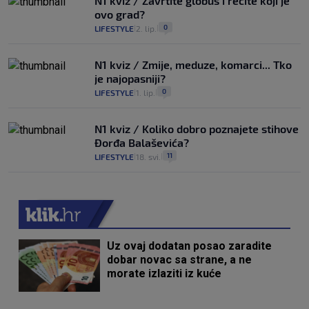
N1 kviz / Zavrtite globus i recite koji je
ovo grad?
0
LIFESTYLE
2. lip.
|
|
N1 kviz / Zmije, meduze, komarci... Tko
je najopasniji?
0
LIFESTYLE
1. lip.
|
|
N1 kviz / Koliko dobro poznajete stihove
Đorđa Balaševića?
11
LIFESTYLE
18. svi.
|
|
Uz ovaj dodatan posao zaradite
dobar novac sa strane, a ne
morate izlaziti iz kuće