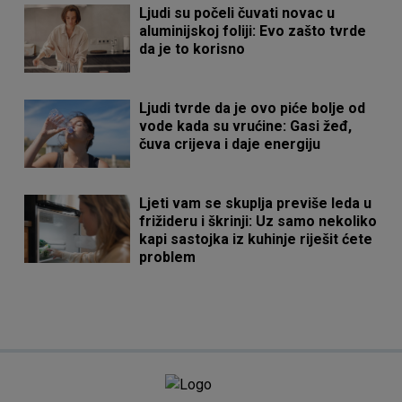
Ljudi su počeli čuvati novac u
aluminijskoj foliji: Evo zašto tvrde
da je to korisno
Ljudi tvrde da je ovo piće bolje od
vode kada su vrućine: Gasi žeđ,
čuva crijeva i daje energiju
Ljeti vam se skuplja previše leda u
frižideru i škrinji: Uz samo nekoliko
kapi sastojka iz kuhinje riješit ćete
problem