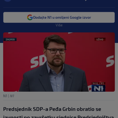
Dodajte N1 u omiljeni Google izvor
Više
N1
|
N1
Predsjednik SDP-a Peđa Grbin obratio se
javnosti po završetku sjednice Predsjedništva