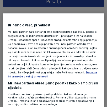
Pošalji
Brinemo o vašoj privatnosti
Mi i naši partneri
603
pohranjujemo osobne podatke, kao što su podaci o
pregledavanju ili jedinstveni identifikatori, i pristupamo im na vašem
uređaju. Odabirom opcije Prihvaćam omogućit ćete tehnologije praćenja
koje podržavaju svrhe za čije pružanje mi i naši partneri obrađujemo
podatke. Ako su alati za praćenje onemogućeni, određeni sadržaj i oglasi
koje vidite možda više neće biti toliko relevantni za vas. Možete se vratiti
Oglas
na ovaj izbornik kako biste izmijenili svoje odabire ili povukli pristanak u
bilo kojem trenutku klikom na Upravljaj postavkama poveznicu pri dnu
web-stranice [ili plutajuće ikone u donjem lijevom kutu web stranice, ako
je primjenjivo]. Vaši će se odabiri primijeniti kako je opisano u dijelu Web-
mjesto. Za više pojedinosti pogledajte našu Politiku privatnosti.
Dodatne
informacije o vašoj privatnosti
Mi i naši partneri obrađujemo podatke kako bismo pružili
sljedeće:
Korištenje preciznih geolokacijskih podataka. Aktivno skeniranje
karakteristika uređaja za identifikaciju. Pohrana i/ili pristup podacima na
uređaju. Personalizirano oglašavanje i sadržaj, mjerenje oglašavanja i
sadržaja, uvidi u publiku i razvoj usluga.