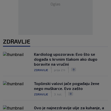
Oglas
ZDRAVLJE
Kardiolog upozorava: Evo što se
događa s krvnim tlakom ako dugo
boravite na vrućini
|
|
0
ZDRAVLJE
prije 2 h
Toplinski valovi jače pogađaju žene
nego muškarce. Evo zašto
|
|
0
ZDRAVLJE
3. kol.
Ovo je najnezdravije ulje za kuhanje, a