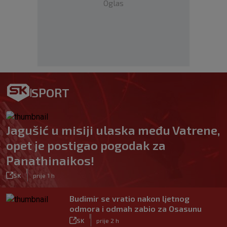
Oglas
SPORT
Jagušić u misiji ulaska među Vatrene,
opet je postigao pogodak za
Panathinaikos!
|
SK
prije 1 h
Budimir se vratio nakon ljetnog
odmora i odmah zabio za Osasunu
|
SK
prije 2 h