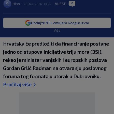
0
Hina
VIJESTI
28. tra. 2026. 10:25
|
|
|
Dodajte N1 u omiljeni Google izvor
Više
Hrvatska će predložiti da financiranje postane
jedno od stupova Inicijative triju mora (3SI),
rekao je ministar vanjskih i europskih poslova
Gordan Grlić Radman na otvaranju poslovnog
foruma tog formata u utorak u Dubrovniku.
Pročitaj više