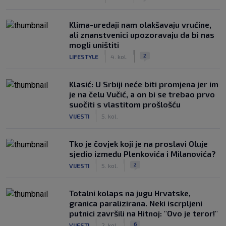
Klima-uređaji nam olakšavaju vrućine,
ali znanstvenici upozoravaju da bi nas
mogli uništiti
|
|
2
LIFESTYLE
4. kol.
Klasić: U Srbiji neće biti promjena jer im
je na čelu Vučić, a on bi se trebao prvo
suočiti s vlastitom prošlošću
|
VIJESTI
5. kol.
Tko je čovjek koji je na proslavi Oluje
sjedio između Plenkovića i Milanovića?
|
|
2
VIJESTI
5. kol.
Totalni kolaps na jugu Hrvatske,
granica paralizirana. Neki iscrpljeni
putnici završili na Hitnoj: "Ovo je teror!"
|
|
6
VIJESTI
2. kol.