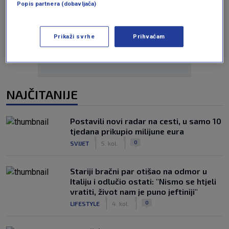
Popis partnera (dobavljača)
Oglas
Prikaži svrhe
Prihvaćam
NAJČITANIJE
Postavili novi radar na cesti, u samo 10
tjedana prikupio milijune eura
|
|
0
SVIJET
5. kol.
Stariji bračni par otišao na odmor u
Italiju i odlučio ostati: "Nismo se htjeli
vratiti, život nam je puno jeftiniji"
|
|
0
LIFESTYLE
4. kol.