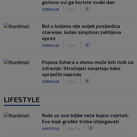
gotovo svi ga koriste svaki dan
|
|
3
ZDRAVLJE
3. kol.
Bol u koljenu nije uvijek posljedica
starenja: Jedan simptom zahtijeva
oprez
|
|
0
ZDRAVLJE
3. kol.
Pojava žohara u domu može biti rizik za
zdravlje: Stručnjaci savjetuju kako
spriječiti najezdu
|
|
0
ZDRAVLJE
2. kol.
LIFESTYLE
Ruže uz ove biljke neće bujno cvjetati:
Evo koje greške treba izbjegavati
|
|
0
LIFESTYLE
prije 1 h