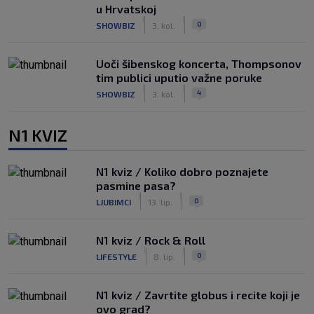
u Hrvatskoj
|
|
0
SHOWBIZ
3. kol.
Uoči šibenskog koncerta, Thompsonov
tim publici uputio važne poruke
|
|
4
SHOWBIZ
3. kol.
N1 KVIZ
N1 kviz / Koliko dobro poznajete
pasmine pasa?
|
|
0
LJUBIMCI
13. lip.
N1 kviz / Rock & Roll
|
|
0
LIFESTYLE
8. lip.
N1 kviz / Zavrtite globus i recite koji je
ovo grad?