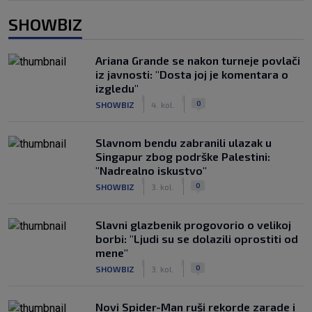
SHOWBIZ
Ariana Grande se nakon turneje povlači
iz javnosti: "Dosta joj je komentara o
izgledu"
|
|
0
SHOWBIZ
4. kol.
Slavnom bendu zabranili ulazak u
Singapur zbog podrške Palestini:
"Nadrealno iskustvo"
|
|
0
SHOWBIZ
3. kol.
Slavni glazbenik progovorio o velikoj
borbi: "Ljudi su se dolazili oprostiti od
mene"
|
|
0
SHOWBIZ
3. kol.
Novi Spider-Man ruši rekorde zarade i