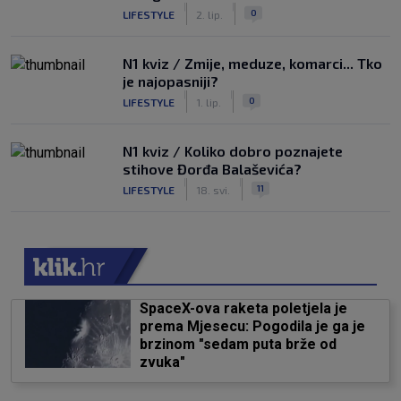
|
|
0
LIFESTYLE
2. lip.
N1 kviz / Zmije, meduze, komarci... Tko
je najopasniji?
|
|
0
LIFESTYLE
1. lip.
N1 kviz / Koliko dobro poznajete
stihove Đorđa Balaševića?
|
|
11
LIFESTYLE
18. svi.
SpaceX-ova raketa poletjela je
prema Mjesecu: Pogodila je ga je
brzinom "sedam puta brže od
zvuka"