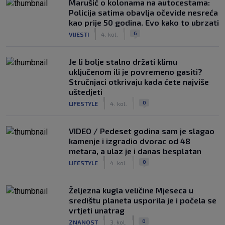
Marušić o kolonama na autocestama:
Policija satima obavlja očevide nesreća
kao prije 50 godina. Evo kako to ubrzati
|
|
6
VIJESTI
4. kol.
Je li bolje stalno držati klimu
uključenom ili je povremeno gasiti?
Stručnjaci otkrivaju kada ćete najviše
uštedjeti
|
|
0
LIFESTYLE
4. kol.
VIDEO / Pedeset godina sam je slagao
kamenje i izgradio dvorac od 48
metara, a ulaz je i danas besplatan
|
|
0
LIFESTYLE
4. kol.
Željezna kugla veličine Mjeseca u
središtu planeta usporila je i počela se
vrtjeti unatrag
|
|
0
ZNANOST
3. kol.