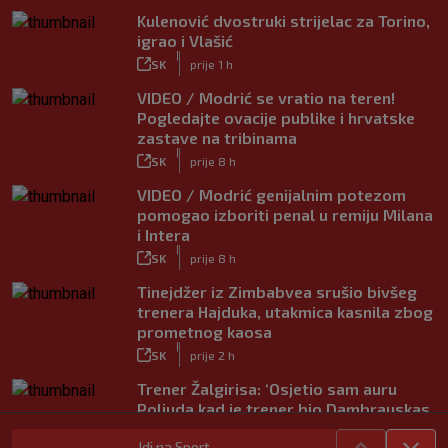
Kulenović dvostruki strijelac za Torino,
igrao i Vlašić
|
SK
prije 1 h
VIDEO / Modrić se vratio na teren!
Pogledajte ovacije publike i hrvatske
zastave na tribinama
|
SK
prije 8 h
VIDEO / Modrić genijalnim potezom
pomogao izboriti penal u remiju Milana
i Intera
|
SK
prije 8 h
Tinejdžer iz Zimbabvea srušio bivšeg
trenera Hajduka, utakmica kasnila zbog
prometnog kaosa
|
SK
prije 2 h
Trener Žalgirisa: ‘Osjetio sam auru
Poljuda kad je trener bio Dambrauskas.
Hajduk danas igra nestabilno’
Idi na Sport
|