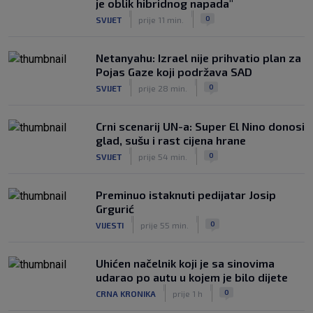
je oblik hibridnog napada"
|
|
0
SVIJET
prije 11 min.
Netanyahu: Izrael nije prihvatio plan za
Pojas Gaze koji podržava SAD
|
|
0
SVIJET
prije 28 min.
Crni scenarij UN-a: Super El Nino donosi
glad, sušu i rast cijena hrane
|
|
0
SVIJET
prije 54 min.
Preminuo istaknuti pedijatar Josip
Grgurić
|
|
0
VIJESTI
prije 55 min.
Uhićen načelnik koji je sa sinovima
udarao po autu u kojem je bilo dijete
|
|
0
CRNA KRONIKA
prije 1 h