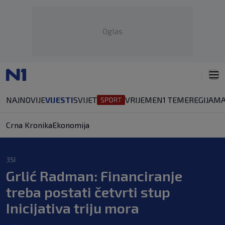
Oglas
NAJNOVIJE
VIJESTI
SVIJET
VRIJEME
N1 TEME
REGIJA
MA
Crna Kronika
Ekonomija
3SI
Grlić Radman: Financiranje
treba postati četvrti stup
Inicijativa triju mora