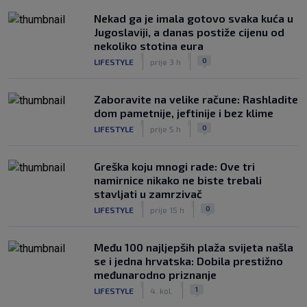
Nekad ga je imala gotovo svaka kuća u
Jugoslaviji, a danas postiže cijenu od
nekoliko stotina eura
|
|
0
LIFESTYLE
prije 3 h
Zaboravite na velike račune: Rashladite
dom pametnije, jeftinije i bez klime
|
|
0
LIFESTYLE
prije 5 h
Greška koju mnogi rade: Ove tri
namirnice nikako ne biste trebali
stavljati u zamrzivač
|
|
0
LIFESTYLE
prije 15 h
Među 100 najljepših plaža svijeta našla
se i jedna hrvatska: Dobila prestižno
međunarodno priznanje
|
|
1
LIFESTYLE
4. kol.