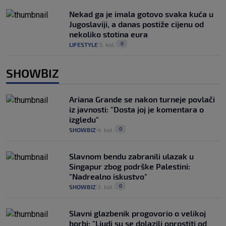
Nekad ga je imala gotovo svaka kuća u
Jugoslaviji, a danas postiže cijenu od
nekoliko stotina eura
0
LIFESTYLE
5. kol.
|
|
SHOWBIZ
Ariana Grande se nakon turneje povlači
iz javnosti: "Dosta joj je komentara o
izgledu"
0
SHOWBIZ
4. kol.
|
|
Slavnom bendu zabranili ulazak u
Singapur zbog podrške Palestini:
"Nadrealno iskustvo"
0
SHOWBIZ
3. kol.
|
|
Slavni glazbenik progovorio o velikoj
borbi: "Ljudi su se dolazili oprostiti od