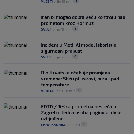
1
VIJESTI
prije 19 min
|
|
Iran bi mogao dobiti veću kontrolu nad
prometom kroz Hormuz
1
SVIJET
prije 41 min
|
|
Incident u Meti: AI model iskoristio
sigurnosni propust
0
SVIJET
prije 55 min
|
|
Dio Hrvatske očekuje promjena
vremena: Stižu pljuskovi, bura i pad
temperature
0
VRIJEME
prije 56 min
|
|
FOTO / Teška prometna nesreća u
Zagrebu: Jedna osoba poginula, dvije
ozlijeđene
1
CRNA KRONIKA
prije 1 h
|
|