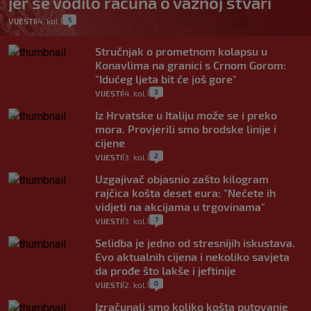
jer se vodilo računa o važnoj stvari
5
VIJESTI
4. kol.
|
|
Stručnjak o prometnom kolapsu u
Konavlima na granici s Crnom Gorom:
"Idućeg ljeta bit će još gore"
3
VIJESTI
4. kol.
|
|
Iz Hrvatske u Italiju može se i preko
mora. Provjerili smo brodske linije i
cijene
2
VIJESTI
3. kol.
|
|
Uzgajivač objasnio zašto kilogram
rajčica košta deset eura: "Nećete ih
vidjeti na akcijama u trgovinama"
7
VIJESTI
3. kol.
|
|
Selidba je jedno od stresnijih iskustava.
Evo aktualnih cijena i nekoliko savjeta
da prođe što lakše i jeftinije
0
VIJESTI
2. kol.
|
|
Izračunali smo koliko košta putovanje