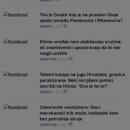
VIJESTI
5. kol.
Tko je čovjek koji je na proslavi Oluje
sjedio između Plenkovića i Milanovića?
2
VIJESTI
5. kol.
|
|
Klima-uređaji nam olakšavaju vrućine,
ali znanstvenici upozoravaju da bi nas
mogli uništiti
2
LIFESTYLE
4. kol.
|
|
Totalni kolaps na jugu Hrvatske, granica
paralizirana. Neki iscrpljeni putnici
završili na Hitnoj: "Ovo je teror!"
6
VIJESTI
2. kol.
|
|
Zaboravite ventilatore: Stari
marokanski trik može rashladiti stan
bez potrošnje struje
6
LIFESTYLE
3. kol.
|
|