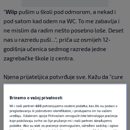
"
Wiip
pušim u školi pod odmorom, a nekad i
pod satom kad odem na WC. To me zabavlja i
ne mislim da radim nešto posebno loše. Deset
nas u razredu puši...", priča uz osmijeh 12-
godišnja učenica sedmog razreda jedne
zagrebačke škole iz centra.
Njena prijateljica potvrđuje sve. Kažu da "cure
puše više nego dečki jer je to trend". Ako netko
nema svoj wiip onda ga dijele, ali očekuju da im
Brinemo o vašoj privatnosti
drugi put vrate. Wiip, unatoč
zabrani prodaje
Mi i naši partneri
603
pohranjujemo osobne podatke, kao što su podaci o
pregledavanju ili jedinstveni identifikatori, i pristupamo im na vašem
za maloljetnike, kupuju bez problema.
uređaju. Odabirom opcije Prihvaćam omogućit ćete tehnologije praćenja
koje podržavaju svrhe za čije pružanje mi i naši partneri obrađujemo
podatke. Ako su alati za praćenje onemogućeni, određeni sadržaj i oglasi