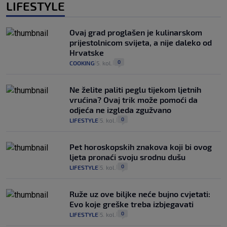
LIFESTYLE
Ovaj grad proglašen je kulinarskom
prijestolnicom svijeta, a nije daleko od
Hrvatske
0
COOKING
5. kol.
|
|
Ne želite paliti peglu tijekom ljetnih
vrućina? Ovaj trik može pomoći da
odjeća ne izgleda zgužvano
0
LIFESTYLE
5. kol.
|
|
Pet horoskopskih znakova koji bi ovog
ljeta pronaći svoju srodnu dušu
0
LIFESTYLE
5. kol.
|
|
Ruže uz ove biljke neće bujno cvjetati:
Evo koje greške treba izbjegavati
0
LIFESTYLE
5. kol.
|
|