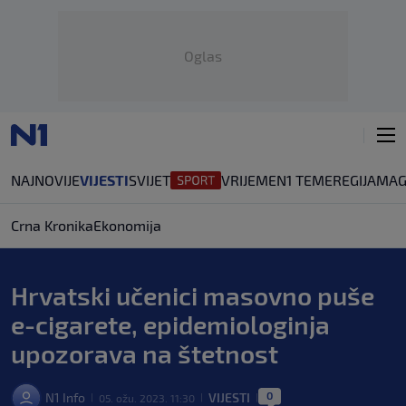
Oglas
NAJNOVIJE
VIJESTI
SVIJET
VRIJEME
N1 TEME
REGIJA
MAG
Crna Kronika
Ekonomija
Hrvatski učenici masovno puše
e-cigarete, epidemiologinja
upozorava na štetnost
0
N1 Info
VIJESTI
05. ožu. 2023. 11:30
|
|
|