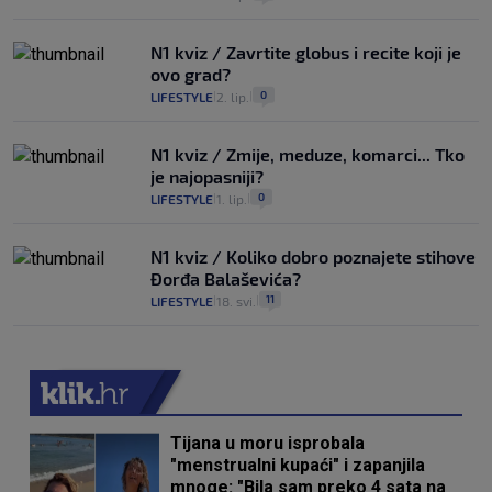
N1 kviz / Zavrtite globus i recite koji je
ovo grad?
0
LIFESTYLE
2. lip.
|
|
N1 kviz / Zmije, meduze, komarci... Tko
je najopasniji?
0
LIFESTYLE
1. lip.
|
|
N1 kviz / Koliko dobro poznajete stihove
Đorđa Balaševića?
11
LIFESTYLE
18. svi.
|
|
Tijana u moru isprobala
"menstrualni kupaći" i zapanjila
mnoge: "Bila sam preko 4 sata na