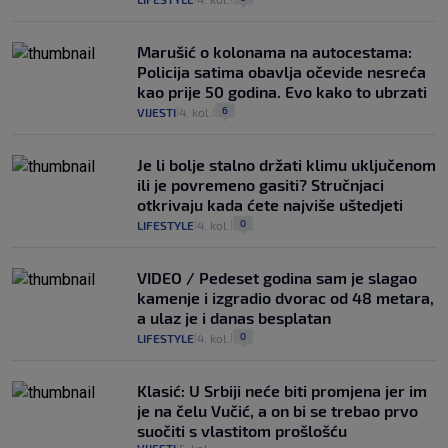
Marušić o kolonama na autocestama:
Policija satima obavlja očevide nesreća
kao prije 50 godina. Evo kako to ubrzati
6
VIJESTI
4. kol.
|
|
Je li bolje stalno držati klimu uključenom
ili je povremeno gasiti? Stručnjaci
otkrivaju kada ćete najviše uštedjeti
0
LIFESTYLE
4. kol.
|
|
VIDEO / Pedeset godina sam je slagao
kamenje i izgradio dvorac od 48 metara,
a ulaz je i danas besplatan
0
LIFESTYLE
4. kol.
|
|
Klasić: U Srbiji neće biti promjena jer im
je na čelu Vučić, a on bi se trebao prvo
suočiti s vlastitom prošlošću
|