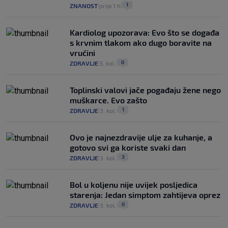
1
ZNANOST
prije 1 h
|
|
Kardiolog upozorava: Evo što se događa
s krvnim tlakom ako dugo boravite na
vrućini
0
ZDRAVLJE
5. kol.
|
|
Toplinski valovi jače pogađaju žene nego
muškarce. Evo zašto
1
ZDRAVLJE
3. kol.
|
|
Ovo je najnezdravije ulje za kuhanje, a
gotovo svi ga koriste svaki dan
3
ZDRAVLJE
3. kol.
|
|
Bol u koljenu nije uvijek posljedica
starenja: Jedan simptom zahtijeva oprez
0
ZDRAVLJE
3. kol.
|
|