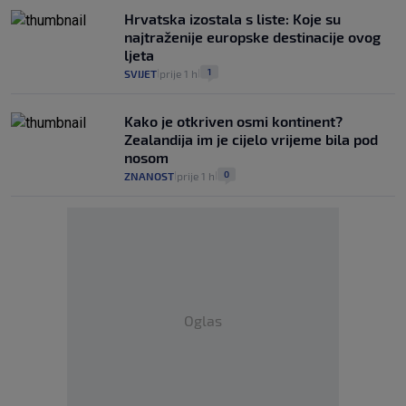
Hrvatska izostala s liste: Koje su
najtraženije europske destinacije ovog
ljeta
1
SVIJET
prije 1 h
|
|
Kako je otkriven osmi kontinent?
Zealandija im je cijelo vrijeme bila pod
nosom
0
ZNANOST
prije 1 h
|
|
Oglas