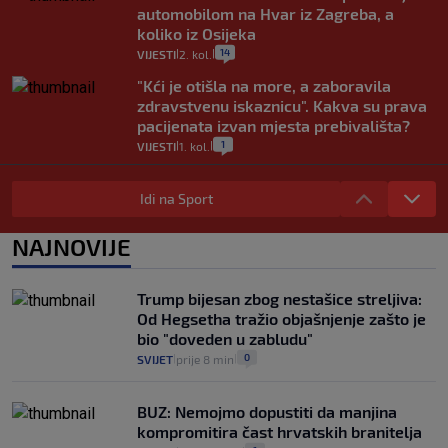
automobilom na Hvar iz Zagreba, a
koliko iz Osijeka
14
VIJESTI
2. kol.
|
|
"Kći je otišla na more, a zaboravila
zdravstvenu iskaznicu". Kakva su prava
pacijenata izvan mjesta prebivališta?
1
VIJESTI
1. kol.
|
|
Provjerili smo "što ćemo onda" ako
Plenković na 15 dana ukine mjere: "Ne bi
Idi na Sport
se dogodilo ništa. Vlada se zaljubila u te
intervencije"
NAJNOVIJE
25
VIJESTI
30. srp.
|
|
Analitičar o Mostu: Oni su u yin-yang
Trump bijesan zbog nestašice streljiva:
poziciji i imaju drugog najpoznatijeg
Od Hegsetha tražio objašnjenje zašto je
bravara u povijesti Hrvatske
bio "doveden u zabludu"
16
VIJESTI
30. srp.
|
|
0
SVIJET
prije 8 min
|
|
BUZ: Nemojmo dopustiti da manjina
kompromitira čast hrvatskih branitelja