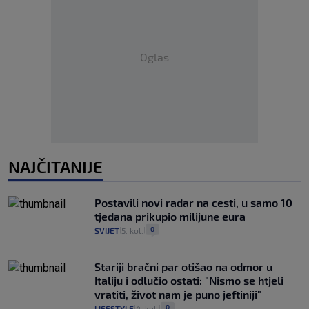
Oglas
NAJČITANIJE
Postavili novi radar na cesti, u samo 10
tjedana prikupio milijune eura
0
SVIJET
5. kol.
|
|
Stariji bračni par otišao na odmor u
Italiju i odlučio ostati: "Nismo se htjeli
vratiti, život nam je puno jeftiniji"
0
LIFESTYLE
4. kol.
|
|