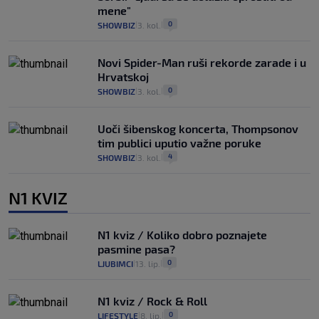
mene"
0
SHOWBIZ
3. kol.
|
|
Novi Spider-Man ruši rekorde zarade i u
Hrvatskoj
0
SHOWBIZ
3. kol.
|
|
Uoči šibenskog koncerta, Thompsonov
tim publici uputio važne poruke
4
SHOWBIZ
3. kol.
|
|
N1 KVIZ
N1 kviz / Koliko dobro poznajete
pasmine pasa?
0
LJUBIMCI
13. lip.
|
|
N1 kviz / Rock & Roll
0
LIFESTYLE
8. lip.
|
|