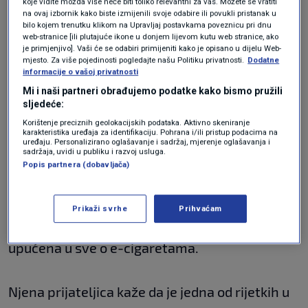
koje vidite možda više neće biti toliko relevantni za vas. Možete se vratiti
"Malo mi bude neugodno kupiti ih pa zamolim
na ovaj izbornik kako biste izmijenili svoje odabire ili povukli pristanak u
nekog od prijatelja tko izgleda starije. Na
bilo kojem trenutku klikom na Upravljaj postavkama poveznicu pri dnu
web-stranice [ili plutajuće ikone u donjem lijevom kutu web stranice, ako
kioscima ih se lako kupi, gotovo nitko ne
je primjenjivo]. Vaši će se odabiri primijeniti kako je opisano u dijelu Web-
mjesto. Za više pojedinosti pogledajte našu Politiku privatnosti.
Dodatne
provjerava."
Roditelji
nijednog učenika od njih
informacije o vašoj privatnosti
desetak s kojima smo razgovarali ne znaju za
Mi i naši partneri obrađujemo podatke kako bismo pružili
sljedeće:
njihovu naviku jer se lako skrije, navodi
Korištenje preciznih geolokacijskih podataka. Aktivno skeniranje
karakteristika uređaja za identifikaciju. Pohrana i/ili pristup podacima na
dnevnik.
uređaju. Personalizirano oglašavanje i sadržaj, mjerenje oglašavanja i
sadržaja, uvidi u publiku i razvoj usluga.
"Možeš ga sakriti u torbi, u ormar s robom, u
Popis partnera (dobavljača)
jastučnicu. Na Tik Toku ima dobrih ideja", kaže
13-godišnjakinja iz novozagrebačkog Travnog,
Prikaži svrhe
Prihvaćam
koja je, kao i svi ostali sugovornici, iznimno
upućena u sve o e-cigaretama.
Njena prijateljica kaže da je jedna od rijetkih u