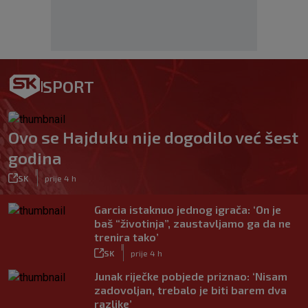
SPORT
Ovo se Hajduku nije dogodilo već šest
godina
|
SK
prije 4 h
Garcia istaknuo jednog igrača: ‘On je
baš “životinja”, zaustavljamo ga da ne
trenira tako’
|
SK
prije 4 h
Junak riječke pobjede priznao: ‘Nisam
zadovoljan, trebalo je biti barem dva
razlike’