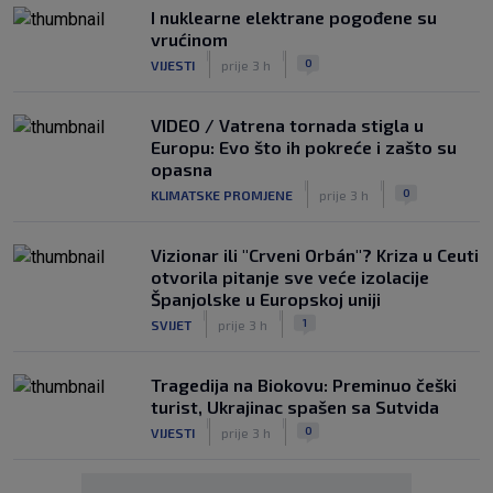
I nuklearne elektrane pogođene su
vrućinom
|
|
0
VIJESTI
prije 3 h
VIDEO / Vatrena tornada stigla u
Europu: Evo što ih pokreće i zašto su
opasna
|
|
0
KLIMATSKE PROMJENE
prije 3 h
Vizionar ili "Crveni Orbán"? Kriza u Ceuti
otvorila pitanje sve veće izolacije
Španjolske u Europskoj uniji
|
|
1
SVIJET
prije 3 h
Tragedija na Biokovu: Preminuo češki
turist, Ukrajinac spašen sa Sutvida
|
|
0
VIJESTI
prije 3 h