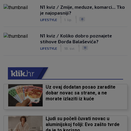
N1 kviz / Zmije, meduze, komarci... Tko
je najopasniji?
|
|
0
LIFESTYLE
1. lip.
N1 kviz / Koliko dobro poznajete
stihove Đorđa Balaševića?
|
|
11
LIFESTYLE
18. svi.
Uz ovaj dodatan posao zaradite
dobar novac sa strane, a ne
morate izlaziti iz kuće
Ljudi su počeli čuvati novac u
aluminijskoj foliji: Evo zašto tvrde
da je to korisno