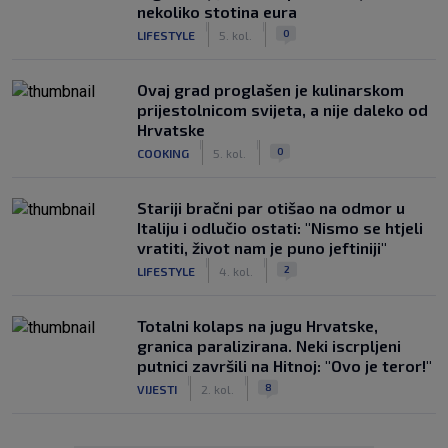
nekoliko stotina eura
|
|
0
LIFESTYLE
5. kol.
Ovaj grad proglašen je kulinarskom
prijestolnicom svijeta, a nije daleko od
Hrvatske
|
|
0
COOKING
5. kol.
Stariji bračni par otišao na odmor u
Italiju i odlučio ostati: "Nismo se htjeli
vratiti, život nam je puno jeftiniji"
|
|
2
LIFESTYLE
4. kol.
Totalni kolaps na jugu Hrvatske,
granica paralizirana. Neki iscrpljeni
putnici završili na Hitnoj: "Ovo je teror!"
|
|
8
VIJESTI
2. kol.