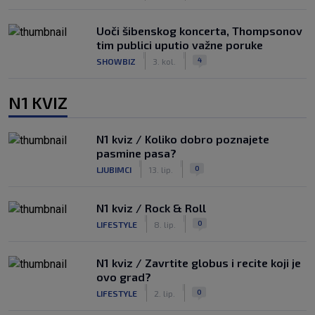
Uoči šibenskog koncerta, Thompsonov
tim publici uputio važne poruke
|
|
4
SHOWBIZ
3. kol.
N1 KVIZ
N1 kviz / Koliko dobro poznajete
pasmine pasa?
|
|
0
LJUBIMCI
13. lip.
N1 kviz / Rock & Roll
|
|
0
LIFESTYLE
8. lip.
N1 kviz / Zavrtite globus i recite koji je
ovo grad?
|
|
0
LIFESTYLE
2. lip.