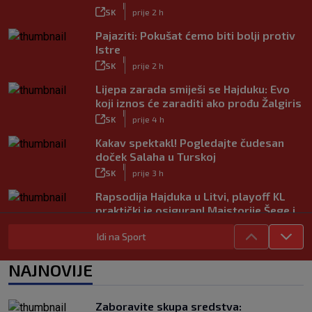
|
SK
prije 2 h
Pajaziti: Pokušat ćemo biti bolji protiv
Istre
|
SK
prije 2 h
Lijepa zarada smiješi se Hajduku: Evo
koji iznos će zaraditi ako prođu Žalgiris
|
SK
prije 4 h
Kakav spektakl! Pogledajte čudesan
doček Salaha u Turskoj
|
SK
prije 3 h
Rapsodija Hajduka u Litvi, playoff KL
praktički je osiguran! Majstorije Šege i
Pajazitija
Idi na Sport
|
SK
prije 8 h
Neočekivani problemi za Dinamo:
NAJNOVIJE
Mišićeva zamjena zapela u Beogradu
|
SK
prije 3 h
Zaboravite skupa sredstva: