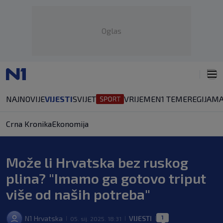
Oglas
NAJNOVIJE
VIJESTI
SVIJET
VRIJEME
N1 TEME
REGIJA
MA
Crna Kronika
Ekonomija
Može li Hrvatska bez ruskog
plina? "Imamo ga gotovo triput
više od naših potreba"
1
N1 Hrvatska
VIJESTI
05. sij. 2025. 18:31
|
|
|