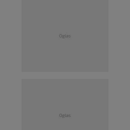
Oglas
Oglas