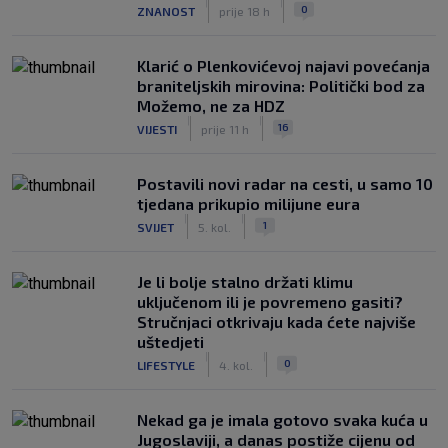
|
|
0
ZNANOST
prije 18 h
Klarić o Plenkovićevoj najavi povećanja
braniteljskih mirovina: Politički bod za
Možemo, ne za HDZ
|
|
16
VIJESTI
prije 11 h
Postavili novi radar na cesti, u samo 10
tjedana prikupio milijune eura
|
|
1
SVIJET
5. kol.
Je li bolje stalno držati klimu
uključenom ili je povremeno gasiti?
Stručnjaci otkrivaju kada ćete najviše
uštedjeti
|
|
0
LIFESTYLE
4. kol.
Nekad ga je imala gotovo svaka kuća u
Jugoslaviji, a danas postiže cijenu od