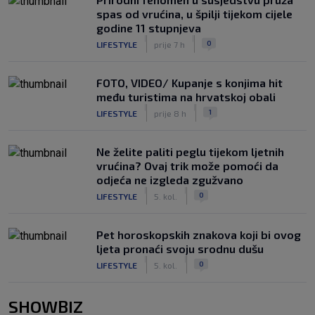
spas od vrućina, u špilji tijekom cijele
godine 11 stupnjeva
|
|
0
LIFESTYLE
prije 7 h
FOTO, VIDEO/ Kupanje s konjima hit
među turistima na hrvatskoj obali
|
|
1
LIFESTYLE
prije 8 h
Ne želite paliti peglu tijekom ljetnih
vrućina? Ovaj trik može pomoći da
odjeća ne izgleda zgužvano
|
|
0
LIFESTYLE
5. kol.
Pet horoskopskih znakova koji bi ovog
ljeta pronaći svoju srodnu dušu
|
|
0
LIFESTYLE
5. kol.
SHOWBIZ