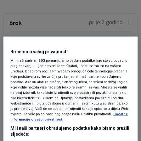
prije 2 godina
Brok
O pa ima hrvatska svega ,čak i plina ,samo po
kojoj cijeni?? Kako su upravo takvi "stručnjaci"
Brinemo o vašoj privatnosti
uvijek zatvarali poklopac kad je trebalo nešto
Mi i naši partneri
603
pohranjujemo osobne podatke, kao što su podaci o
pametno za reći eto,ostali bez INA-e ,bez plina i
pregledavanju ili jedinstveni identifikatori, i pristupamo im na vašem
sada se kao i obično prodaje pamet!!! Pitajte
uređaju. Odabirom opcije Prihvaćam omogućit ćete tehnologije praćenja
koje podržavaju svrhe za čije pružanje mi i naši partneri obrađujemo
"obične" građane ,jesu li i oni ovako opušteni i
podatke. Ako su alati za praćenje onemogućeni, određeni sadržaj i oglasi
vjeruju li zaista u sve ove nebuloze koje iznose ti
koje vidite možda više neće biti toliko relevantni za vas. Možete se vratiti
stručnjaci???!! Ma kaj je to za nas ,pa ima
na ovaj izbornik kako biste izmijenili svoje odabire ili povukli pristanak u
bilo kojem trenutku klikom na Upravljaj postavkama poveznicu pri dnu
hrvatska love ohohoho ,ma nema zime!!
web-stranice [ili plutajuće ikone u donjem lijevom kutu web stranice, ako
Napravite anketu među ljudima pa to iznosite
je primjenjivo]. Vaši će se odabiri primijeniti kako je opisano u dijelu Web-
mjesto. Za više pojedinosti pogledajte našu Politiku privatnosti.
Dodatne
,ali istinito!!
informacije o vašoj privatnosti
Odgovor
Mi i naši partneri obrađujemo podatke kako bismo pružili
sljedeće: