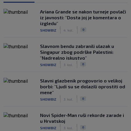
Ariana Grande se nakon turneje povlači
iz javnosti: "Dosta joj je komentara o
izgledu"
|
|
0
SHOWBIZ
4. kol.
Slavnom bendu zabranili ulazak u
Singapur zbog podrške Palestini:
"Nadrealno iskustvo"
|
|
0
SHOWBIZ
3. kol.
Slavni glazbenik progovorio o velikoj
borbi: "Ljudi su se dolazili oprostiti od
mene"
|
|
0
SHOWBIZ
3. kol.
Novi Spider-Man ruši rekorde zarade i
u Hrvatskoj
|
|
0
SHOWBIZ
3. kol.