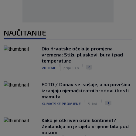
NAJČITANIJE
Dio Hrvatske očekuje promjena
vremena: Stižu pljuskovi, bura i pad
temperature
|
|
0
VRIJEME
prije 18 h
FOTO / Dunav se isušuje, a na površinu
izranjaju njemački ratni brodovi i kosti
mamuta
|
|
1
KLIMATSKE PROMJENE
5. kol.
Kako je otkriven osmi kontinent?
Zealandija im je cijelo vrijeme bila pod
nosom