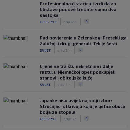
Rijeka u Finsku nosi minimalnu
Profesionalna čistačica tvrdi da za
prednost, bivši vratar Dinama spriječio
blistave podove trebate samo dva
veću razliku
sastojka
|
|
|
SK
prije 4 h
0
LIFESTYLE
prije 2 h
Pad povjerenja u Zelenskog: Pretekli ga
Zalužnji i drugi generali. Tek je šesti
|
|
0
SVIJET
prije 2 h
Cijene na tržištu nekretnina i dalje
rastu, u Njemačkoj opet poskupjeli
stanovi i obiteljske kuće
|
|
0
SVIJET
prije 3 h
Japanke nisu uvijek najbolji izbor:
Stručnjaci otkrivaju koja je ljetna obuća
bolja za stopala
|
|
0
LIFESTYLE
prije 3 h