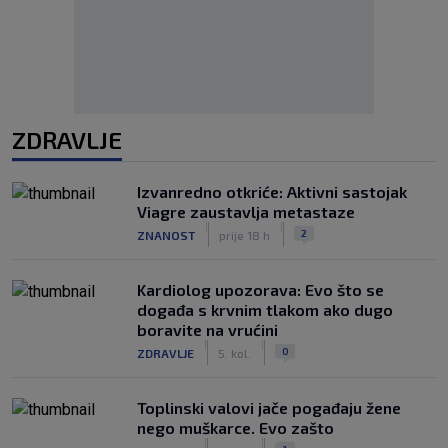
ZDRAVLJE
Izvanredno otkriće: Aktivni sastojak
Viagre zaustavlja metastaze
|
|
2
ZNANOST
prije 18 h
Kardiolog upozorava: Evo što se
događa s krvnim tlakom ako dugo
boravite na vrućini
|
|
0
ZDRAVLJE
5. kol.
Toplinski valovi jače pogađaju žene
nego muškarce. Evo zašto
|
|