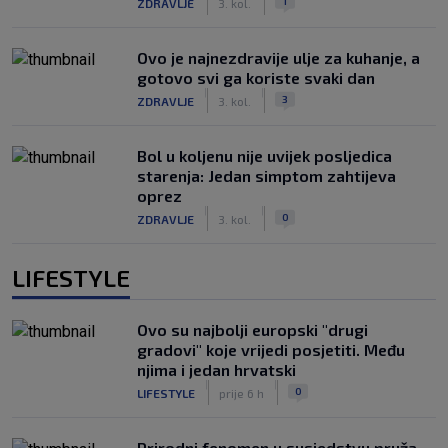
1
ZDRAVLJE
3. kol.
Ovo je najnezdravije ulje za kuhanje, a
gotovo svi ga koriste svaki dan
|
|
3
ZDRAVLJE
3. kol.
Bol u koljenu nije uvijek posljedica
starenja: Jedan simptom zahtijeva
oprez
|
|
0
ZDRAVLJE
3. kol.
LIFESTYLE
Ovo su najbolji europski "drugi
gradovi" koje vrijedi posjetiti. Među
njima i jedan hrvatski
|
|
0
LIFESTYLE
prije 6 h
Prirodni fenomen u susjedstvu pruža