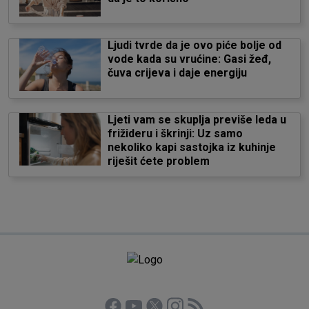
Ljudi tvrde da je ovo piće bolje od
vode kada su vrućine: Gasi žeđ,
čuva crijeva i daje energiju
Ljeti vam se skuplja previše leda u
frižideru i škrinji: Uz samo
nekoliko kapi sastojka iz kuhinje
riješit ćete problem