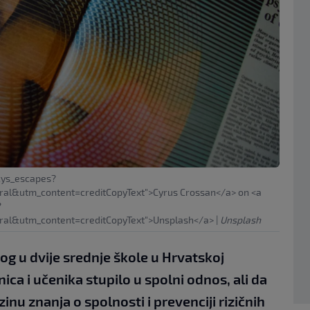
cys_escapes?
l&utm_content=creditCopyText">Cyrus Crossan</a> on <a
?
al&utm_content=creditCopyText">Unsplash</a>
|
Unsplash
og u dvije srednje škole u Hrvatskoj
ica i učenika stupilo u spolni odnos, ali da
zinu znanja o spolnosti i prevenciji rizičnih