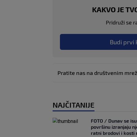
KAKVO JE TV
Pridruži se r
Budi prvi 
Pratite nas na društvenim mr
NAJČITANIJE
FOTO / Dunav se isu
površinu izranjaju n
ratni brodovi i kost