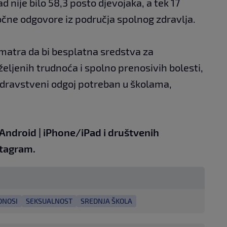
nije bilo 58,3 posto djevojaka, a tek 17
točne odgovore iz područja spolnog zdravlja.
matra da bi besplatna sredstva za
željenih trudnoća i spolno prenosivih bolesti,
zdravstveni odgoj potreban u školama,
Android
|
iPhone/iPad
i društvenih
tagram.
DNOSI
SEKSUALNOST
SREDNJA ŠKOLA