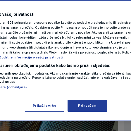
rednjoškolci stupaju
MAGAZIN
N1 KOMENTAR
 vašoj privatnosti
nos, malo znaju o
rtneri
603
pohranjujemo osobne podatke, kao što su podaci o pregledavanju ili jedinstveni 
KOLUMNE
o im na vašem uređaju. Odabirom opcije Prihvaćam omogućit ćete tehnologije praćenja
vrhe za čije pružanje mi i naši partneri obrađujemo podatke. Ako su alati za praćenje
žaj i oglasi koje vidite možda više neće biti toliko relevantni za vas. Možete se vratiti n
N1(DIS)INFO
zmijenili svoje odabire ili povukli pristanak u bilo kojem trenutku klikom na Upravljaj p
i dnu web-stranice [ili plutajuće ikone u donjem lijevom kutu web stranice, ako je primje
0
IJESTI
komentara
|
KLIMATSKE PROMJENE
rimijeniti kako je opisano u dijelu Web-mjesto. Za više pojedinosti pogledajte našu Politi
Dodatne informacije o vašoj privatnosti
FOTO
 partneri obrađujemo podatke kako bismo pružili sljedeće:
Više
reciznih geolokacijskih podataka. Aktivno skeniranje karakteristika uređaja za identifika
p podacima na uređaju. Personalizirano oglašavanje i sadržaj, mjerenje oglašavanja i sadr
VIDEO
zvoj usluga.
era (dobavljača)
Prikaži svrhe
Prihvaćam