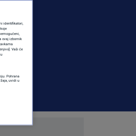
identifikatori,
 koje
 onemogućeni,
a ovaj izbornik
ostavkama
njivo]. Vaši će
ku
ciju. Pohrana
žaja, uvidi u