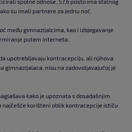
ticirali spolne odnose, 57,6 posto ima stalnog
kako su imali partnere za jednu noć.
noć među gimnazijalcima, kao i izbjegavanje
ormiranje putem interneta.
u da upotrebljavaju kontracepciju, ali njihova
a gimnazijalaca, nisu na zadovoljavajućoj je
 naglašava kako je upoznata s dosadašnjim
najčešće korišteni oblik kontracepcije ističu