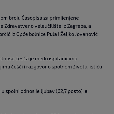
ovom broju Časopisa za primijenjene
je Zdravstveno veleučilište iz Zagreba, a
rčić iz Opće bolnice Pula i Željko Jovanović
odnose češća je među ispitanicima
jima češći i razgovor o spolnom životu, ističu
u spolni odnos je ljubav (62,7 posto), a