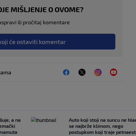
OJE MIŠLJENJE O OVOME?
aspravi ili pročitaj komentare
koji će ostaviti komentar
ežama
šuje, a na
Auto koji stoji na suncu ne hla
jemački
se najbrže klimom, nego
i mamuta
postupkom koji traje petnaest