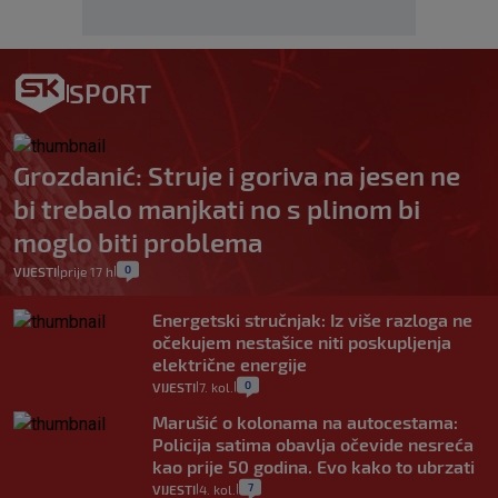
SPORT
Grozdanić: Struje i goriva na jesen ne
bi trebalo manjkati no s plinom bi
moglo biti problema
0
VIJESTI
prije 17 h
|
|
Energetski stručnjak: Iz više razloga ne
očekujem nestašice niti poskupljenja
električne energije
0
VIJESTI
7. kol.
|
|
Marušić o kolonama na autocestama:
Policija satima obavlja očevide nesreća
kao prije 50 godina. Evo kako to ubrzati
7
VIJESTI
4. kol.
|
|