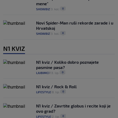
mene"
0
SHOWBIZ
3. kol.
|
|
Novi Spider-Man ruši rekorde zarade i u
Hrvatskoj
0
SHOWBIZ
3. kol.
|
|
N1 KVIZ
N1 kviz / Koliko dobro poznajete
pasmine pasa?
0
LJUBIMCI
13. lip.
|
|
N1 kviz / Rock & Roll
0
LIFESTYLE
8. lip.
|
|
N1 kviz / Zavrtite globus i recite koji je
ovo grad?
0
LIFESTYLE
2. lip.
|
|