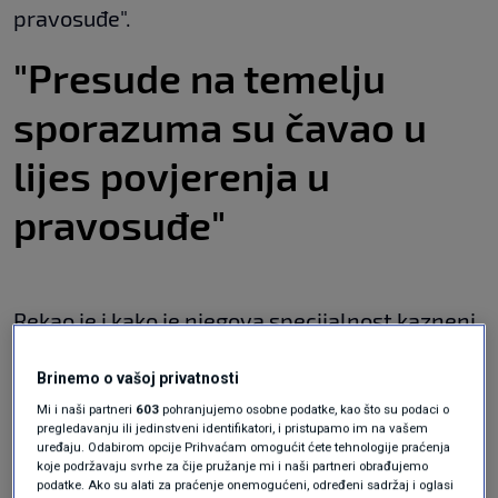
pravosuđe".
"Presude na temelju
sporazuma su čavao u
lijes povjerenja u
pravosuđe"
Rekao je i kako je njegova specijalnost kazneni
postupak pa će radije govoriti o njemu.
Brinemo o vašoj privatnosti
Mi i naši partneri
603
pohranjujemo osobne podatke, kao što su podaci o
"Već sam napomenuo da novi zakon o
pregledavanju ili jedinstveni identifikatori, i pristupamo im na vašem
uređaju. Odabirom opcije Prihvaćam omogućit ćete tehnologije praćenja
kaznenom postupku nije postigao svrhu,
koje podržavaju svrhe za čije pružanje mi i naši partneri obrađujemo
podatke. Ako su alati za praćenje onemogućeni, određeni sadržaj i oglasi