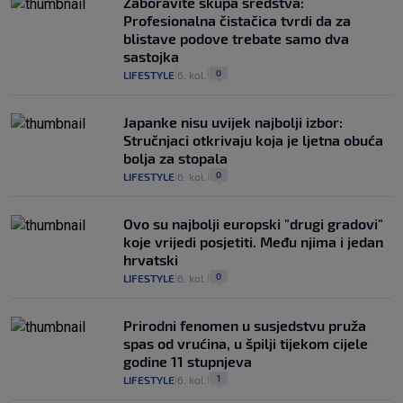
Zaboravite skupa sredstva:
Profesionalna čistačica tvrdi da za
blistave podove trebate samo dva
sastojka
0
LIFESTYLE
6. kol.
|
|
Japanke nisu uvijek najbolji izbor:
Stručnjaci otkrivaju koja je ljetna obuća
bolja za stopala
0
LIFESTYLE
6. kol.
|
|
Ovo su najbolji europski "drugi gradovi"
koje vrijedi posjetiti. Među njima i jedan
hrvatski
0
LIFESTYLE
6. kol.
|
|
Prirodni fenomen u susjedstvu pruža
spas od vrućina, u špilji tijekom cijele
godine 11 stupnjeva
1
LIFESTYLE
6. kol.
|
|