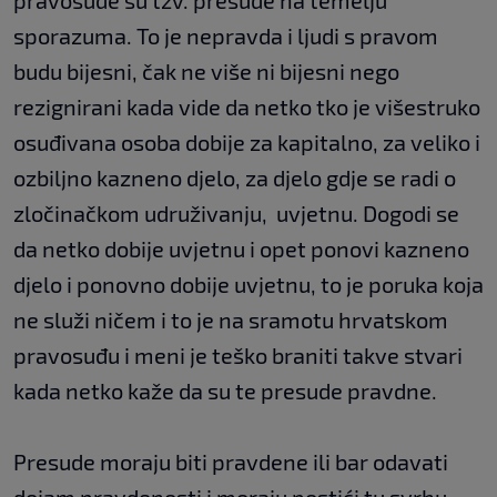
pravosuđe su tzv. presude na temelju
sporazuma. To je nepravda i ljudi s pravom
budu bijesni, čak ne više ni bijesni nego
rezignirani kada vide da netko tko je višestruko
osuđivana osoba dobije za kapitalno, za veliko i
ozbiljno kazneno djelo, za djelo gdje se radi o
zločinačkom udruživanju, uvjetnu. Dogodi se
da netko dobije uvjetnu i opet ponovi kazneno
djelo i ponovno dobije uvjetnu, to je poruka koja
ne služi ničem i to je na sramotu hrvatskom
pravosuđu i meni je teško braniti takve stvari
kada netko kaže da su te presude pravdne.
Presude moraju biti pravdene ili bar odavati