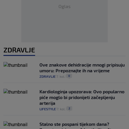
Oglas
ZDRAVLJE
Ove znakove dehidracije mnogi pripisuju
umoru: Prepoznajte ih na vrijeme
0
ZDRAVLJE
7. kol.
|
|
Kardiologinja upozorava: Ovo popularno
piće moglo bi pridonijeti začepljenju
arterija
2
LIFESTYLE
7. kol.
|
|
Stalno ste pospani tijekom dana?