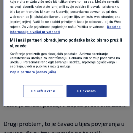
potrebno je donijeti potpuno novi zakon.
koje vidite možda više neće biti toliko relevantni za vas. Možete se vratiti
na ovaj izbornik kako biste izmijenili svoje odabire ili povukli pristanak u
bilo kojem trenutku klikom na Upravljaj postavkama poveznicu pri dnu
web-stranice [ili plutajuće ikone u donjem lijevom kutu web stranice, ako
Tri od niza problema ću navesti kao najveće u
je primjenjivo]. Vaši će se odabiri primijeniti kako je opisano u dijelu Web-
mjesto. Za više pojedinosti pogledajte našu Politiku privatnosti.
Dodatne
kaznenom sudovanju.
informacije o vašoj privatnosti
Mi i naši partneri obrađujemo podatke kako bismo pružili
sljedeće:
Prvi je prošireno oduzimanje imovinske koristi,
Korištenje preciznih geolokacijskih podataka. Aktivno skeniranje
to je da se pretpostavlja da je sva imovina
karakteristika uređaja za identifikaciju. Pohrana i/ili pristup podacima na
uređaju. Personalizirano oglašavanje i sadržaj, mjerenje oglašavanja i
stečena kaznenim djelom. Suci i sudovi u
sadržaja, uvidi u publiku i razvoj usluga.
Popis partnera (dobavljača)
takvim postpucima u ovim najvećim
kapitalnim, ako je suđenje recimo trajalo 8
Prikaži svrhe
Prihvaćam
godina, barem 3,4 godina se odlučivalo o tome
koliki je iznos i postoji li uopće proširena dobit.
Drugi problem, to je čavao u lijes povjerenja u