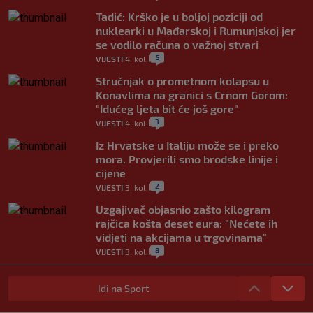
Tadić: Krško je u boljoj poziciji od
nuklearki u Mađarskoj i Rumunjskoj jer
se vodilo računa o važnoj stvari
5
VIJESTI
4. kol.
|
|
Stručnjak o prometnom kolapsu u
Konavlima na granici s Crnom Gorom:
"Idućeg ljeta bit će još gore"
3
VIJESTI
4. kol.
|
|
Iz Hrvatske u Italiju može se i preko
mora. Provjerili smo brodske linije i
cijene
2
VIJESTI
3. kol.
|
|
Uzgajivač objasnio zašto kilogram
rajčica košta deset eura: "Nećete ih
vidjeti na akcijama u trgovinama"
8
VIJESTI
3. kol.
|
|
Selidba je jedno od stresnijih iskustava.
Evo aktualnih cijena i nekoliko savjeta
Idi na Sport
da prođe što lakše i jeftinije