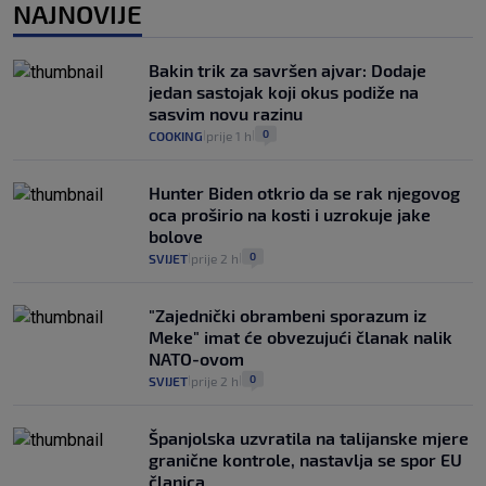
0
VIJESTI
2. kol.
NAJNOVIJE
|
|
Izračunali smo koliko košta putovanje
automobilom na Hvar iz Zagreba, a
Bakin trik za savršen ajvar: Dodaje
koliko iz Osijeka
jedan sastojak koji okus podiže na
14
VIJESTI
2. kol.
|
|
sasvim novu razinu
0
COOKING
prije 1 h
|
|
Hunter Biden otkrio da se rak njegovog
oca proširio na kosti i uzrokuje jake
bolove
0
SVIJET
prije 2 h
|
|
"Zajednički obrambeni sporazum iz
Meke" imat će obvezujući članak nalik
NATO-ovom
0
SVIJET
prije 2 h
|
|
Španjolska uzvratila na talijanske mjere
granične kontrole, nastavlja se spor EU
članica