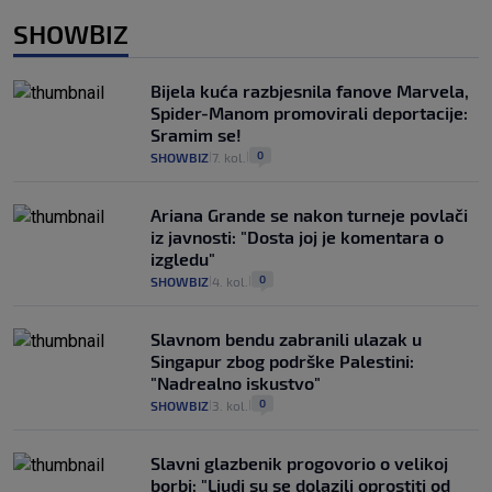
SHOWBIZ
Bijela kuća razbjesnila fanove Marvela,
Spider-Manom promovirali deportacije:
Sramim se!
0
SHOWBIZ
7. kol.
|
|
Ariana Grande se nakon turneje povlači
iz javnosti: "Dosta joj je komentara o
izgledu"
0
SHOWBIZ
4. kol.
|
|
Slavnom bendu zabranili ulazak u
Singapur zbog podrške Palestini:
"Nadrealno iskustvo"
0
SHOWBIZ
3. kol.
|
|
Slavni glazbenik progovorio o velikoj
borbi: "Ljudi su se dolazili oprostiti od