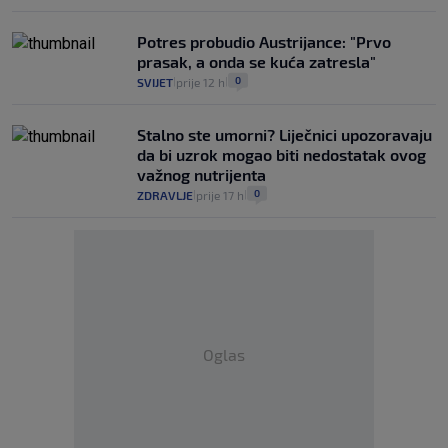
Potres probudio Austrijance: "Prvo
prasak, a onda se kuća zatresla"
0
SVIJET
prije 12 h
|
|
Stalno ste umorni? Liječnici upozoravaju
da bi uzrok mogao biti nedostatak ovog
važnog nutrijenta
0
ZDRAVLJE
prije 17 h
|
|
Oglas