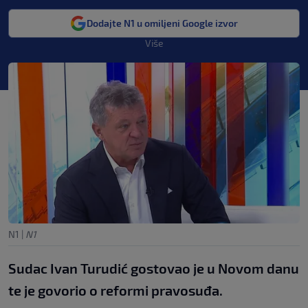
Dodajte N1 u omiljeni Google izvor
Više
N1
|
N1
Sudac Ivan Turudić gostovao je u Novom danu
te je govorio o reformi pravosuđa.