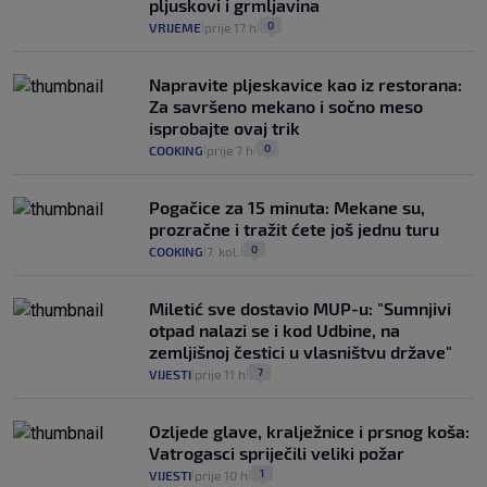
pljuskovi i grmljavina
0
VRIJEME
prije 17 h
|
|
Napravite pljeskavice kao iz restorana:
Za savršeno mekano i sočno meso
isprobajte ovaj trik
0
COOKING
prije 7 h
|
|
Pogačice za 15 minuta: Mekane su,
prozračne i tražit ćete još jednu turu
0
COOKING
7. kol.
|
|
Miletić sve dostavio MUP-u: "Sumnjivi
otpad nalazi se i kod Udbine, na
zemljišnoj čestici u vlasništvu države"
7
VIJESTI
prije 11 h
|
|
Ozljede glave, kralježnice i prsnog koša:
Vatrogasci spriječili veliki požar
1
VIJESTI
prije 10 h
|
|