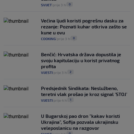
0
SVIJET
prije 3 h
|
|
Većina ljudi koristi pogrešnu dasku za
rezanje: Poznati kuhar otkriva zašto se
kune u ovu
0
COOKING
prije 3 h
|
|
Benčić: Hrvatska država dopustila je
svoju kapitulaciju u korist privatnog
profita
2
VIJESTI
prije 3 h
|
|
Predsjednik Sindikata: Neslužbeno,
teretni vlak prošao je kroz signal 'STOJ'
1
VIJESTI
prije 4 h
|
|
U Bugarskoj pao dron "kakav koristi
Ukrajina", Sofija pozvala ukrajinsku
veleposlanicu na razgovor
0
|
|