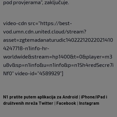
pod provjerama", zaključuje.
video-cdn src="https://best-
vod.umn.cdn.united.cloud/stream?
asset=zgtemadanaturudic14022212022021410
4247718-n1info-hr-
worldwide&stream=hp1400&t=0&player=m3
u8v&sp=n1info&u=n1info&p=n1Sh4redSecre7i
Nf0" video-id="4589929"]
N1 pratite putem aplikacija za
Android
|
iPhone/iPad
i
društvenih mreža
Twitter
|
Facebook
|
Instagram