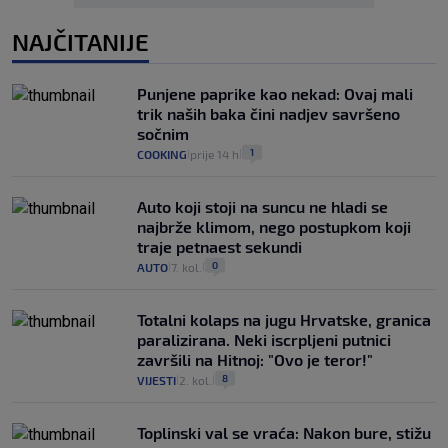
NAJČITANIJE
Punjene paprike kao nekad: Ovaj mali
trik naših baka čini nadjev savršeno
sočnim
1
COOKING
prije 14 h
|
|
Auto koji stoji na suncu ne hladi se
najbrže klimom, nego postupkom koji
traje petnaest sekundi
0
AUTO
7. kol.
|
|
Totalni kolaps na jugu Hrvatske, granica
paralizirana. Neki iscrpljeni putnici
završili na Hitnoj: "Ovo je teror!"
8
VIJESTI
2. kol.
|
|
Toplinski val se vraća: Nakon bure, stižu