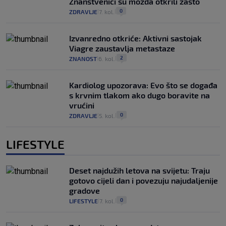
Znanstvenici su možda otkrili zašto
0
ZDRAVLJE
7. kol.
|
|
Izvanredno otkriće: Aktivni sastojak
Viagre zaustavlja metastaze
2
ZNANOST
6. kol.
|
|
Kardiolog upozorava: Evo što se događa
s krvnim tlakom ako dugo boravite na
vrućini
0
ZDRAVLJE
5. kol.
|
|
LIFESTYLE
Deset najdužih letova na svijetu: Traju
gotovo cijeli dan i povezuju najudaljenije
gradove
0
LIFESTYLE
7. kol.
|
|