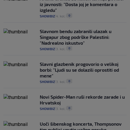
iz javnosti: "Dosta joj je komentara o
izgledu"
0
SHOWBIZ
4. kol.
|
|
Slavnom bendu zabranili ulazak u
Singapur zbog podrške Palestini:
"Nadrealno iskustvo"
0
SHOWBIZ
3. kol.
|
|
Slavni glazbenik progovorio o velikoj
borbi: "Ljudi su se dolazili oprostiti od
mene"
0
SHOWBIZ
3. kol.
|
|
Novi Spider-Man ruši rekorde zarade i u
Hrvatskoj
0
SHOWBIZ
3. kol.
|
|
Uoči šibenskog koncerta, Thompsonov
tim publici uputio važne poruke