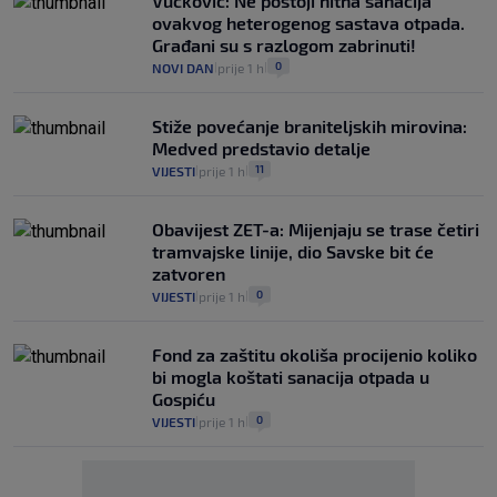
Vučković: Ne postoji hitna sanacija
ovakvog heterogenog sastava otpada.
Građani su s razlogom zabrinuti!
0
NOVI DAN
prije 1 h
|
|
Stiže povećanje braniteljskih mirovina:
Medved predstavio detalje
11
VIJESTI
prije 1 h
|
|
Obavijest ZET-a: Mijenjaju se trase četiri
tramvajske linije, dio Savske bit će
zatvoren
0
VIJESTI
prije 1 h
|
|
Fond za zaštitu okoliša procijenio koliko
bi mogla koštati sanacija otpada u
Gospiću
0
VIJESTI
prije 1 h
|
|