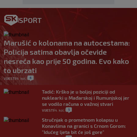
SPORT
Marušić o kolonama na autocestama:
Policija satima obavlja očevide
nesreća kao prije 50 godina. Evo kako
to ubrzati
6
VIJESTI
4. kol.
|
|
Tadić: Krško je u boljoj poziciji od
nuklearki u Mađarskoj i Rumunjskoj jer
se vodilo računa o važnoj stvari
5
VIJESTI
4. kol.
|
|
Stručnjak o prometnom kolapsu u
Konavlima na granici s Crnom Gorom:
"Idućeg ljeta bit će još gore"