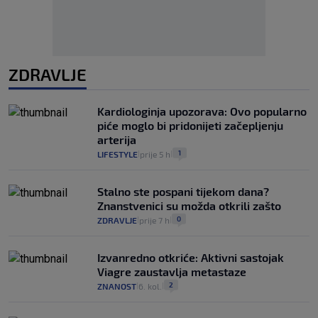
ZDRAVLJE
Kardiologinja upozorava: Ovo popularno
piće moglo bi pridonijeti začepljenju
arterija
1
LIFESTYLE
prije 5 h
|
|
Stalno ste pospani tijekom dana?
Znanstvenici su možda otkrili zašto
0
ZDRAVLJE
prije 7 h
|
|
Izvanredno otkriće: Aktivni sastojak
Viagre zaustavlja metastaze
2
ZNANOST
6. kol.
|
|