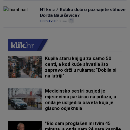
N1 kviz / Koliko dobro poznajete stihove
Đorđa Balaševića?
11
LIFESTYLE
18. svi.
|
|
Kupila staru knjigu za samo 50
centi, a kod kuće shvatila što
zapravo drži u rukama: "Dobila si
na lutriji"
Medicinsko sestri susjed je
mjesecima parkirao na prilazu, a
onda je uslijedila osveta koja je
glasno odjeknula
"Bio sam proglašen mrtvim 45
minuta, a onda sam 24 sata kasnije