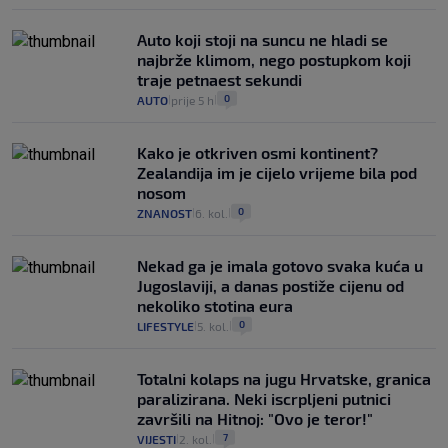
Auto koji stoji na suncu ne hladi se
najbrže klimom, nego postupkom koji
traje petnaest sekundi
0
AUTO
prije 5 h
|
|
Kako je otkriven osmi kontinent?
Zealandija im je cijelo vrijeme bila pod
nosom
0
ZNANOST
6. kol.
|
|
Nekad ga je imala gotovo svaka kuća u
Jugoslaviji, a danas postiže cijenu od
nekoliko stotina eura
0
LIFESTYLE
5. kol.
|
|
Totalni kolaps na jugu Hrvatske, granica
paralizirana. Neki iscrpljeni putnici
završili na Hitnoj: "Ovo je teror!"
7
VIJESTI
2. kol.
|
|