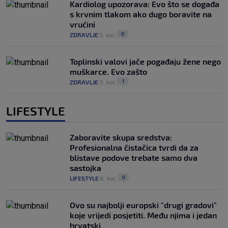
Kardiolog upozorava: Evo što se događa
s krvnim tlakom ako dugo boravite na
vrućini
0
ZDRAVLJE
5. kol.
|
|
Toplinski valovi jače pogađaju žene nego
muškarce. Evo zašto
1
ZDRAVLJE
3. kol.
|
|
LIFESTYLE
Zaboravite skupa sredstva:
Profesionalna čistačica tvrdi da za
blistave podove trebate samo dva
sastojka
0
LIFESTYLE
6. kol.
|
|
Ovo su najbolji europski "drugi gradovi"
koje vrijedi posjetiti. Među njima i jedan
hrvatski