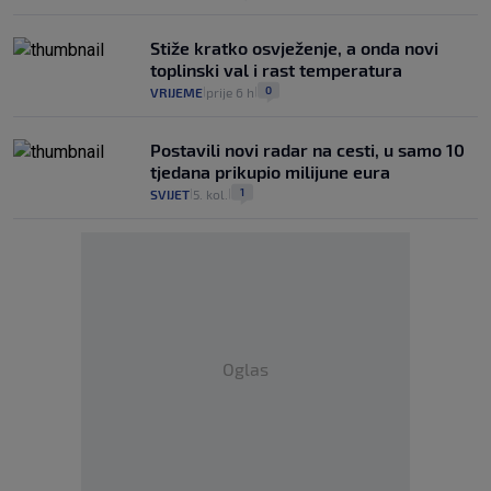
Stiže kratko osvježenje, a onda novi
toplinski val i rast temperatura
0
VRIJEME
prije 6 h
|
|
Postavili novi radar na cesti, u samo 10
tjedana prikupio milijune eura
1
SVIJET
5. kol.
|
|
Oglas