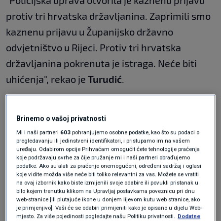
"Policijska uprava otvorila je kaznenu prijavu
protiv tri hrvatska državljanina. Zaprimili smo
kaznenu prijavu u Županijsko državno
odvjetništvo u Rijeci. Protiv tri hrvatska
državljanina pokrenuta je istraga. Neće biti
uhićenja", rekao je
Turudić
.
Nakon što su objavljena dva neovisna izvješća
Brinemo o vašoj privatnosti
o nesreći na Jadrolinijom brodu "Lastovo", u
Mi i naši partneri
603
pohranjujemo osobne podatke, kao što su podaci o
kojoj su u kolovozu prošle godine poginula tri
pregledavanju ili jedinstveni identifikatori, i pristupamo im na vašem
uređaju. Odabirom opcije Prihvaćam omogućit ćete tehnologije praćenja
pomorca, predsjednik Uprave
David Sopta
koje podržavaju svrhe za čije pružanje mi i naši partneri obrađujemo
podatke. Ako su alati za praćenje onemogućeni, određeni sadržaj i oglasi
izjavio je da je spreman otići.
koje vidite možda više neće biti toliko relevantni za vas. Možete se vratiti
na ovaj izbornik kako biste izmijenili svoje odabire ili povukli pristanak u
bilo kojem trenutku klikom na Upravljaj postavkama poveznicu pri dnu
web-stranice [ili plutajuće ikone u donjem lijevom kutu web stranice, ako
Kako piše
Danas.hr
, Turudić se je komentirao i
je primjenjivo]. Vaši će se odabiri primijeniti kako je opisano u dijelu Web-
mjesto. Za više pojedinosti pogledajte našu Politiku privatnosti.
Dodatne