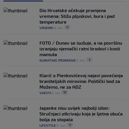
Dio Hrvatske očekuje promjena
vremena: Stižu pljuskovi, bura i pad
temperature
0
VRIJEME
6. kol.
|
|
FOTO / Dunav se isušuje, a na površinu
izranjaju njemački ratni brodovi i kosti
mamuta
2
KLIMATSKE PROMJENE
5. kol.
|
|
Klarić o Plenkovićevoj najavi povećanja
braniteljskih mirovina: Politički bod za
Možemo, ne za HDZ
18
VIJESTI
6. kol.
|
|
Japanke nisu uvijek najbolji izbor:
Stručnjaci otkrivaju koja je ljetna obuća
bolja za stopala
0
LIFESTYLE
6. kol.
|
|