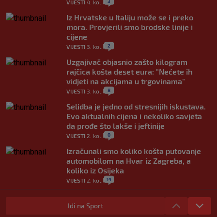
3
VIJESTI
4. kol.
|
|
Iz Hrvatske u Italiju može se i preko
mora. Provjerili smo brodske linije i
cijene
2
VIJESTI
3. kol.
|
|
Uzgajivač objasnio zašto kilogram
rajčica košta deset eura: "Nećete ih
vidjeti na akcijama u trgovinama"
8
VIJESTI
3. kol.
|
|
Selidba je jedno od stresnijih iskustava.
Evo aktualnih cijena i nekoliko savjeta
da prođe što lakše i jeftinije
0
VIJESTI
2. kol.
|
|
Izračunali smo koliko košta putovanje
automobilom na Hvar iz Zagreba, a
koliko iz Osijeka
14
VIJESTI
2. kol.
|
|
"Kći je otišla na more, a zaboravila
zdravstvenu iskaznicu". Kakva su prava
Idi na Sport
pacijenata izvan mjesta prebivališta?