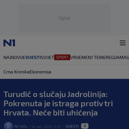
Oglas
NAJNOVIJE
VIJESTI
SVIJET
VRIJEME
N1 TEME
REGIJA
MAG
Crna Kronika
Ekonomija
Turudić o slučaju Jadrolinija:
Pokrenuta je istraga protiv tri
Hrvata. Neće biti uhićenja
8
N1 Info
VIJESTI
14. velj. 2025. 11:23
|
|
|