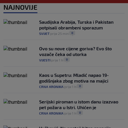
1
VIJESTI
1. kol.
NAJNOVIJE
|
|
Kako spriječiti nasilje? "Tako da glavni
junaci naših priča budu oni koji pomažu,
Saudijska Arabija, Turska i Pakistan
a ne oni koji su pobijedili nekoga"
potpisali obrambeni sporazum
2
VIJESTI
30. srp.
|
|
0
SVIJET
prije 25 min
|
|
Ovo su nove cijene goriva? Evo što
vozače čeka od utorka
0
VIJESTI
prije 1 h
|
|
Kaos u Supetru: Mladić napao 19-
godišnjaka zbog motiva na majici
0
CRNA KRONIKA
prije 1 h
|
|
Serijski piroman u istom danu izazvao
pet požara u Istri. Uhićen je
0
CRNA KRONIKA
prije 1 h
|
|