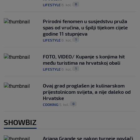
0
LIFESTYLE
6. kol.
|
|
Prirodni fenomen u susjedstvu pruža
spas od vrućina, u špilji tijekom cijele
godine 11 stupnjeva
1
LIFESTYLE
6. kol.
|
|
FOTO, VIDEO/ Kupanje s konjima hit
među turistima na hrvatskoj obali
1
LIFESTYLE
6. kol.
|
|
Ovaj grad proglašen je kulinarskom
prijestolnicom svijeta, a nije daleko od
Hrvatske
0
COOKING
5. kol.
|
|
SHOWBIZ
Ariana Grande se nakon turneje povlači