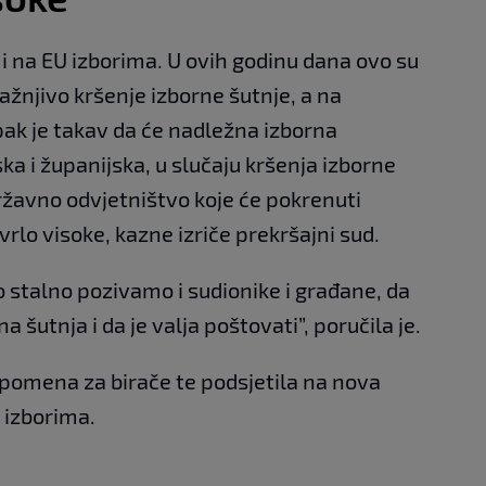
 i na EU izborima. U ovih godinu dana ovo su
 kažnjivo kršenje izborne šutnje, a na
pak je takav da će nadležna izborna
a i županijska, u slučaju kršenja izborne
državno odvjetništvo koje će pokrenuti
rlo visoke, kazne izriče prekršajni sud.
to stalno pozivamo i sudionike i građane, da
 šutnja i da je valja poštovati”, poručila je.
napomena za birače te podsjetila na nova
 izborima.