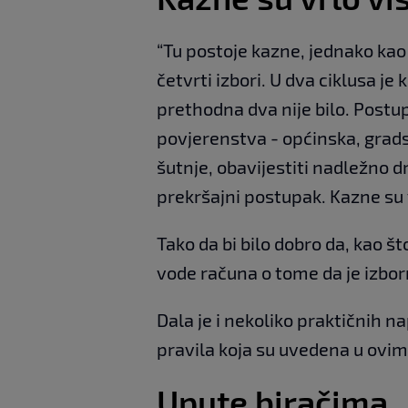
“Tu postoje kazne, jednako kao
četvrti izbori. U dva ciklusa je
prethodna dva nije bilo. Postu
povjerenstva - općinska, gradsk
šutnje, obavijestiti nadležno 
prekršajni postupak. Kazne su v
Tako da bi bilo dobro da, kao š
vode računa o tome da je izborna
Dala je i nekoliko praktičnih 
pravila koja su uvedena u ovim
Upute biračima