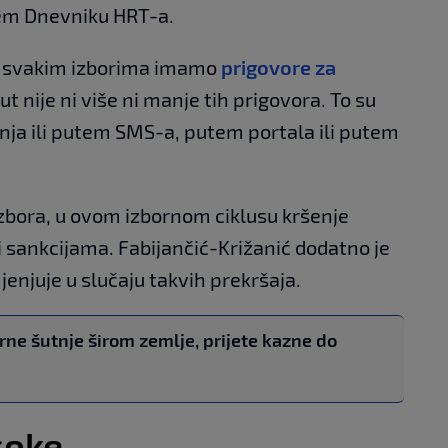
jem Dnevniku HRT-a.
Na svakim izborima imamo
prigovore za
 put nije ni više ni manje tih prigovora. To su
tnja ili putem SMS-a, putem portala ili putem
zbora, u ovom izbornom ciklusu kršenje
i sankcijama. Fabijančić-Križanić dodatno je
jenjuje u slučaju takvih prekršaja.
orne šutnje širom zemlje, prijete kazne do
soke