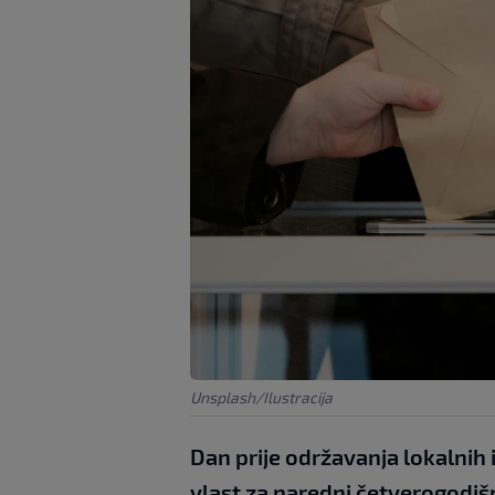
Unsplash/Ilustracija
Dan prije održavanja lokalnih 
vlast za naredni četverogodi