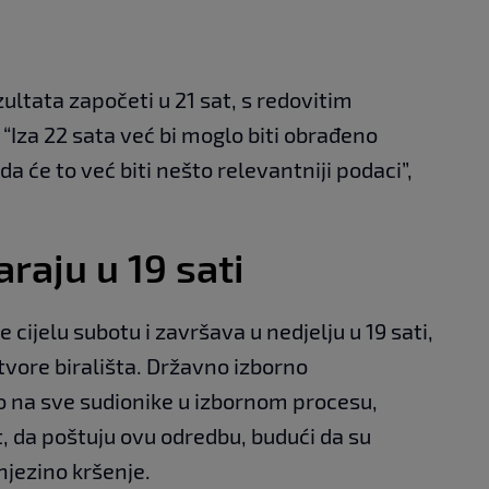
ultata započeti u 21 sat, s redovitim
“Iza 22 sata već bi moglo biti obrađeno
a će to već biti nešto relevantniji podaci”,
araju u 19 sati
 cijelu subotu i završava u nedjelju u 19 sati,
vore birališta. Državno izborno
lo na sve sudionike u izbornom procesu,
st, da poštuju ovu odredbu, budući da su
jezino kršenje.