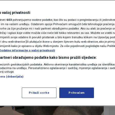
MAGAZIN
 važne upute
N1 KOMENTAR
 vašoj privatnosti
rtneri
603
pohranjujemo osobne podatke, kao što su podaci o pregledavanju ili jedinstveni 
 izbora: Evo kad se
KOLUMNE
o im na vašem uređaju. Odabirom opcije Prihvaćam omogućit ćete tehnologije praćenja
vrhe za čije pružanje mi i naši partneri obrađujemo podatke. Ako su alati za praćenje
žaj i oglasi koje vidite možda više neće biti toliko relevantni za vas. Možete se vratiti n
zultati
N1(DIS)INFO
zmijenili svoje odabire ili povukli pristanak u bilo kojem trenutku klikom na Upravljaj p
i dnu web-stranice [ili plutajuće ikone u donjem lijevom kutu web stranice, ako je primje
KLIMATSKE PROMJENE
rimijeniti kako je opisano u dijelu Web-mjesto. Za više pojedinosti pogledajte našu Politi
Dodatne informacije o vašoj privatnosti
2
VIJESTI
komentara
|
FOTO
 partneri obrađujemo podatke kako bismo pružili sljedeće:
reciznih geolokacijskih podataka. Aktivno skeniranje karakteristika uređaja za identifika
p podacima na uređaju. Personalizirano oglašavanje i sadržaj, mjerenje oglašavanja i sadr
VIDEO
Više
zvoj usluga.
era (dobavljača)
Prikaži svrhe
Prihvaćam