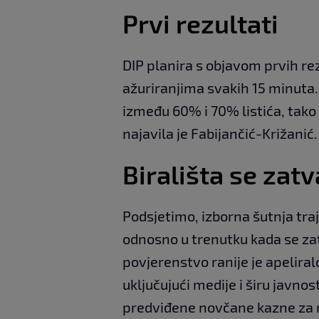
Prvi rezultati
DIP planira s objavom prvih rez
ažuriranjima svakih 15 minuta. 
između 60% i 70% listića, tako d
najavila je Fabijančić-Križanić.
Birališta se zatv
Podsjetimo, izborna šutnja traje
odnosno u trenutku kada se zat
povjerenstvo ranije je apelira
uključujući medije i širu javno
predviđene novčane kazne za n