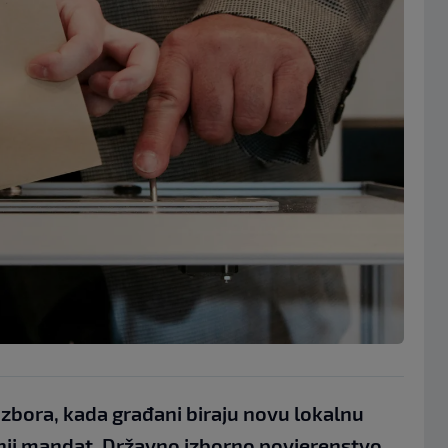
izbora, kada građani biraju novu lokalnu
šnji mandat, Državno izborno povjerenstvo