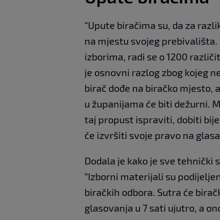
“Upute biračima su, da za razl
na mjestu svojeg prebivališta.
izborima, radi se o 1200 različiti
je osnovni razlog zbog kojeg n
birač dođe na biračko mjesto, 
u županijama će biti dežurni. 
taj propust ispraviti, dobiti bi
će izvršiti svoje pravo na glasan
Dodala je kako je sve tehničk
“Izborni materijali su podijelj
biračkih odbora. Sutra će birač
glasovanja u 7 sati ujutro, a ono 