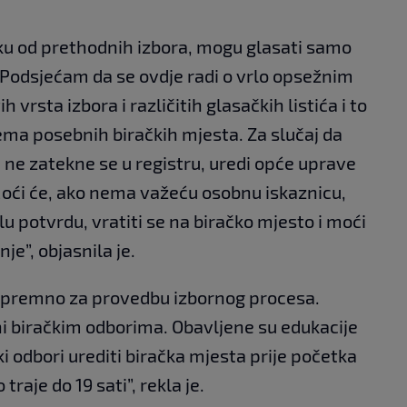
iku od prethodnih izbora, mogu glasati samo
 Podsjećam da se ovdje radi o vrlo opsežnim
h vrsta izbora i različitih glasačkih listića i to
ema posebnih biračkih mjesta. Za slučaj da
a ne zatekne se u registru, uredi opće uprave
Moći će, ako nema važeću osobnu iskaznicu,
jelu potvrdu, vratiti se na biračko mjesto i moći
je”, objasnila je.
i spremno za provedbu izbornog procesa.
eni biračkim odborima. Obavljene su edukacije
ki odbori urediti biračka mjesta prije početka
traje do 19 sati”, rekla je.