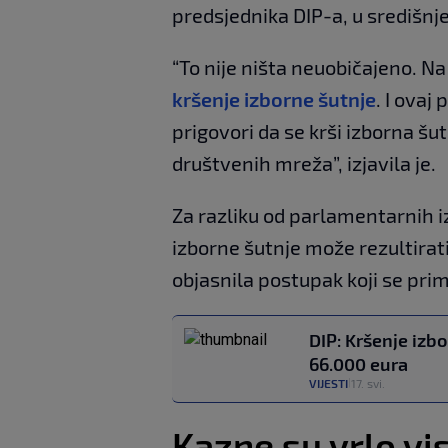
predsjednika DIP-a, u središn
“To nije ništa neuobičajeno. 
kršenje izborne šutnje
. I ovaj
prigovori da se krši izborna šu
društvenih mreža”, izjavila je.
Za razliku od parlamentarnih i
izborne šutnje može rezultirat
objasnila postupak koji se prim
DIP: Kršenje izb
66.000 eura
VIJESTI
17. svi.
|
Kazne su vrlo vi