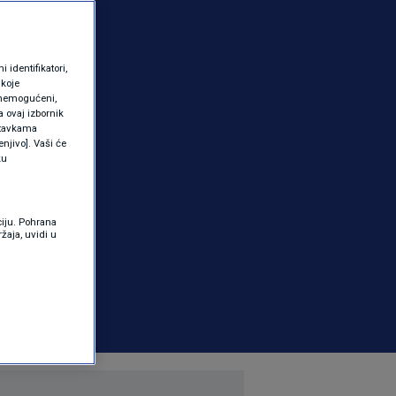
identifikatori,
 koje
 onemogućeni,
a ovaj izbornik
ostavkama
njivo]. Vaši će
ku
ciju. Pohrana
žaja, uvidi u