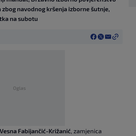
ava zbog navodnog kršenja izborne šutnje,
etka na subotu
Oglas
Vesna Fabijančić-Križanić
, zamjenica