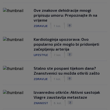
Ove znakove dehidracije mnogi
pripisuju umoru: Prepoznajte ih na
vrijeme
|
|
0
ZDRAVLJE
7. kol.
Kardiologinja upozorava: Ovo
popularno piće moglo bi pridonijeti
začepljenju arterija
|
|
2
LIFESTYLE
7. kol.
Stalno ste pospani tijekom dana?
Znanstvenici su možda otkrili zašto
|
|
0
ZDRAVLJE
7. kol.
Izvanredno otkriće: Aktivni sastojak
Viagre zaustavlja metastaze
|
|
2
ZNANOST
6. kol.