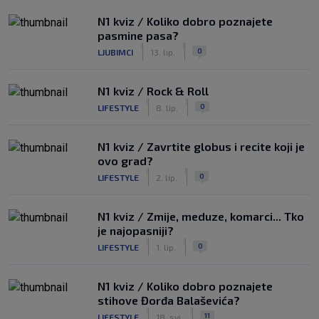
N1 kviz / Koliko dobro poznajete
pasmine pasa?
|
|
0
LJUBIMCI
13. lip.
N1 kviz / Rock & Roll
|
|
0
LIFESTYLE
8. lip.
N1 kviz / Zavrtite globus i recite koji je
ovo grad?
|
|
0
LIFESTYLE
2. lip.
N1 kviz / Zmije, meduze, komarci... Tko
je najopasniji?
|
|
0
LIFESTYLE
1. lip.
N1 kviz / Koliko dobro poznajete
stihove Đorđa Balaševića?
|
|
11
LIFESTYLE
18. svi.