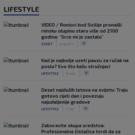
LIFESTYLE
VIDEO / Ronioci kod Sicilije pronašli
rimsku olupinu staru više od 2100
godina: "Srce mi je zastalo"
|
|
0
SVIJET
prije 8 h
Kad je najbolje uzeti pauzu za ručak na
poslu? Evo što kažu stručnjaci
|
|
0
LIFESTYLE
9. kol.
Deset najdužih letova na svijetu: Traju
gotovo cijeli dan i povezuju
najudaljenije gradove
|
|
0
LIFESTYLE
7. kol.
Zaboravite skupa sredstva:
Profesionalna čistačica tvrdi da za