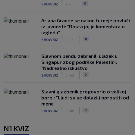
|
|
0
SHOWBIZ
7. kol.
Ariana Grande se nakon turneje povlači
iz javnosti: "Dosta joj je komentara o
izgledu"
|
|
0
SHOWBIZ
4. kol.
Slavnom bendu zabranili ulazak u
Singapur zbog podrške Palestini:
"Nadrealno iskustvo"
|
|
0
SHOWBIZ
3. kol.
Slavni glazbenik progovorio o velikoj
borbi: "Ljudi su se dolazili oprostiti od
mene"
|
|
0
SHOWBIZ
3. kol.
N1 KVIZ