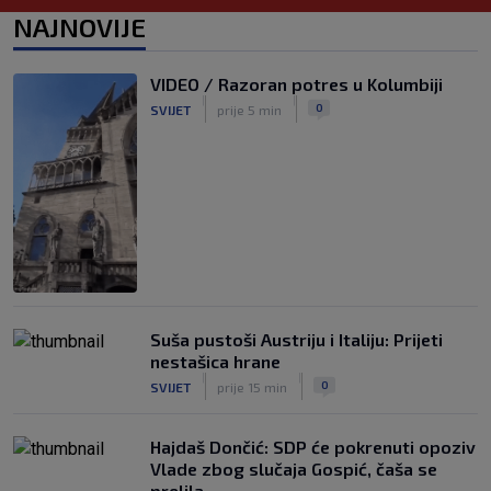
Dinama, nahvalio mi je vašu ligu
NAJNOVIJE
|
SK
prije 3 h
Mišković otkrio što će biti s prodajom
VIDEO / Razoran potres u Kolumbiji
Fruka, obznanio da dolazi i novo
|
|
0
SVIJET
prije 5 min
pojačanje
|
SK
prije 3 h
Suša pustoši Austriju i Italiju: Prijeti
nestašica hrane
|
|
0
SVIJET
prije 15 min
Hajdaš Dončić: SDP će pokrenuti opoziv
Vlade zbog slučaja Gospić, čaša se
prelila