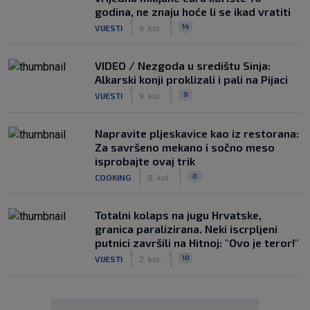
godina, ne znaju hoće li se ikad vratiti
|
|
14
VIJESTI
9. kol.
VIDEO / Nezgoda u središtu Sinja:
Alkarski konji proklizali i pali na Pijaci
|
|
9
VIJESTI
9. kol.
Napravite pljeskavice kao iz restorana:
Za savršeno mekano i sočno meso
isprobajte ovaj trik
|
|
0
COOKING
8. kol.
Totalni kolaps na jugu Hrvatske,
granica paralizirana. Neki iscrpljeni
putnici završili na Hitnoj: "Ovo je teror!"
|
|
10
VIJESTI
2. kol.