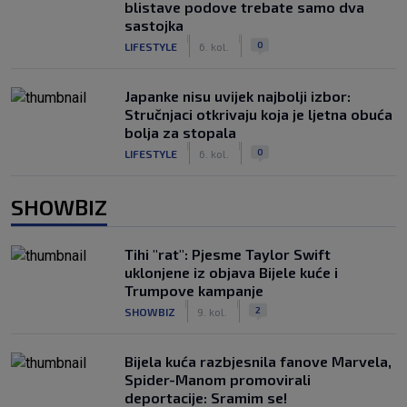
blistave podove trebate samo dva
sastojka
|
|
0
LIFESTYLE
6. kol.
Japanke nisu uvijek najbolji izbor:
Stručnjaci otkrivaju koja je ljetna obuća
bolja za stopala
|
|
0
LIFESTYLE
6. kol.
SHOWBIZ
Tihi "rat": Pjesme Taylor Swift
uklonjene iz objava Bijele kuće i
Trumpove kampanje
|
|
2
SHOWBIZ
9. kol.
Bijela kuća razbjesnila fanove Marvela,
Spider-Manom promovirali
deportacije: Sramim se!