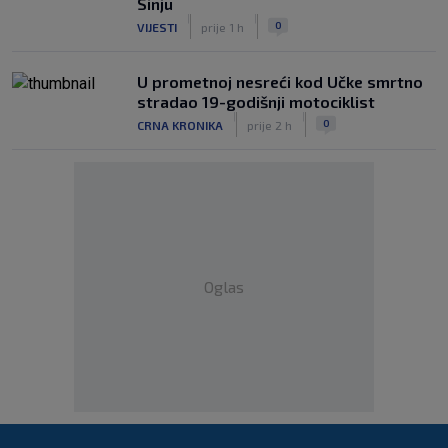
Sinju
|
|
0
VIJESTI
prije 1 h
U prometnoj nesreći kod Učke smrtno
stradao 19-godišnji motociklist
|
|
0
CRNA KRONIKA
prije 2 h
Oglas