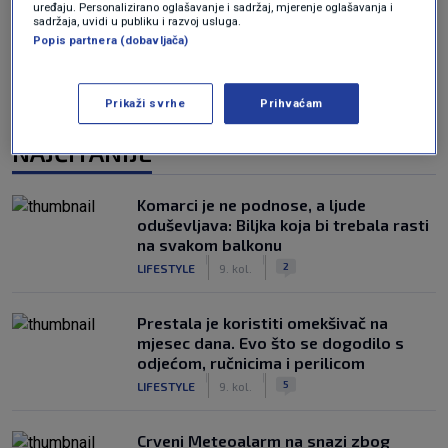
uređaju. Personalizirano oglašavanje i sadržaj, mjerenje oglašavanja i
sadržaja, uvidi u publiku i razvoj usluga.
Popis partnera (dobavljača)
Prikaži svrhe
Prihvaćam
NAJČITANIJE
Komarci je ne podnose, a ljude
oduševljava: Biljka koja bi trebala rasti
na svakom balkonu
|
|
2
LIFESTYLE
9. kol.
Prestala je koristiti omekšivač na
mjesec dana. Evo što se dogodilo s
odjećom, ručnicima i perilicom
|
|
5
LIFESTYLE
9. kol.
Crveni Meteoalarm na snazi zbog