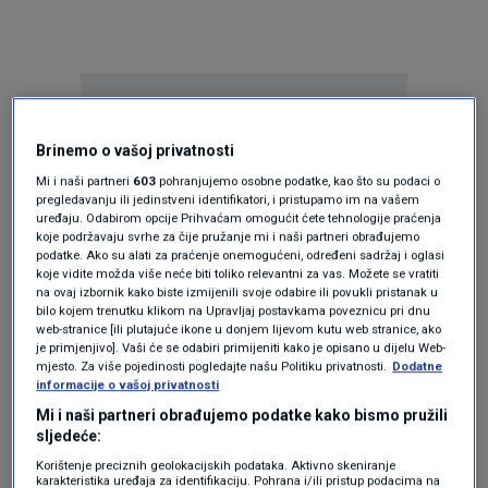
Brinemo o vašoj privatnosti
Mi i naši partneri
603
pohranjujemo osobne podatke, kao što su podaci o
pregledavanju ili jedinstveni identifikatori, i pristupamo im na vašem
Oglas
uređaju. Odabirom opcije Prihvaćam omogućit ćete tehnologije praćenja
koje podržavaju svrhe za čije pružanje mi i naši partneri obrađujemo
podatke. Ako su alati za praćenje onemogućeni, određeni sadržaj i oglasi
koje vidite možda više neće biti toliko relevantni za vas. Možete se vratiti
na ovaj izbornik kako biste izmijenili svoje odabire ili povukli pristanak u
bilo kojem trenutku klikom na Upravljaj postavkama poveznicu pri dnu
web-stranice [ili plutajuće ikone u donjem lijevom kutu web stranice, ako
je primjenjivo]. Vaši će se odabiri primijeniti kako je opisano u dijelu Web-
mjesto. Za više pojedinosti pogledajte našu Politiku privatnosti.
Dodatne
informacije o vašoj privatnosti
Mi i naši partneri obrađujemo podatke kako bismo pružili
sljedeće:
Korištenje preciznih geolokacijskih podataka. Aktivno skeniranje
Oglas
karakteristika uređaja za identifikaciju. Pohrana i/ili pristup podacima na