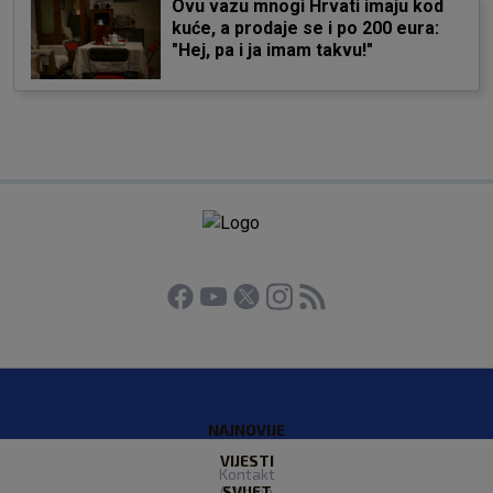
Ovu vazu mnogi Hrvati imaju kod
kuće, a prodaje se i po 200 eura:
"Hej, pa i ja imam takvu!"
NAJNOVIJE
VIJESTI
Kontakt
O Nama
SVIJET