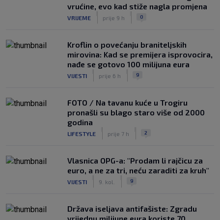
vrućine, evo kad stiže nagla promjena
|
|
0
VRIJEME
prije 9 h
Kroflin o povećanju braniteljskih
mirovina: Kad se premijera isprovocira,
nađe se gotovo 100 milijuna eura
|
|
9
VIJESTI
prije 6 h
FOTO / Na tavanu kuće u Trogiru
pronašli su blago staro više od 2000
godina
|
|
2
LIFESTYLE
prije 7 h
Vlasnica OPG-a: "Prodam li rajčicu za
euro, a ne za tri, neću zaraditi za kruh"
|
|
9
VIJESTI
9. kol.
Država iseljava antifašiste: Zgradu
vrijednu milijune eura koriste 70