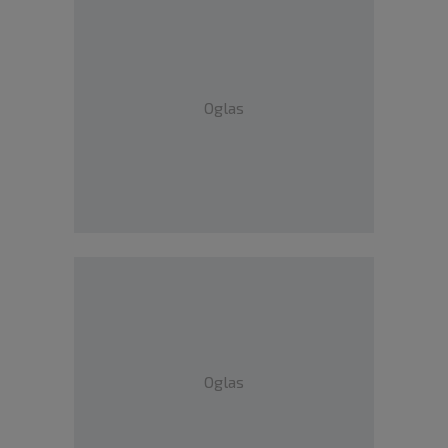
Oglas
Oglas