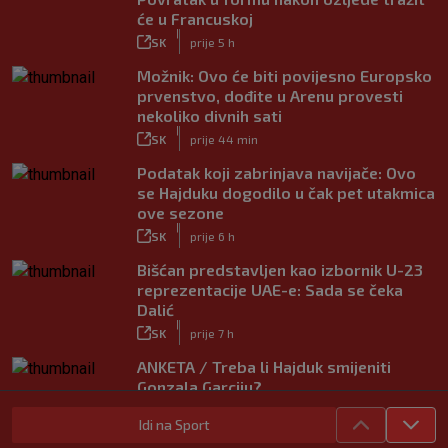
će u Francuskoj
|
SK
prije 5 h
Možnik: Ovo će biti povijesno Europsko
prvenstvo, dođite u Arenu provesti
nekoliko divnih sati
|
SK
prije 44 min
Podatak koji zabrinjava navijače: Ovo
se Hajduku dogodilo u čak pet utakmica
ove sezone
|
SK
prije 6 h
Bišćan predstavljen kao izbornik U-23
reprezentacije UAE-e: Sada se čeka
Dalić
|
SK
prije 7 h
ANKETA / Treba li Hajduk smijeniti
Gonzala Garciju?
|
SK
prije 4 h
Idi na Sport
Novi igrač Rijeke: Imam prijatelja iz