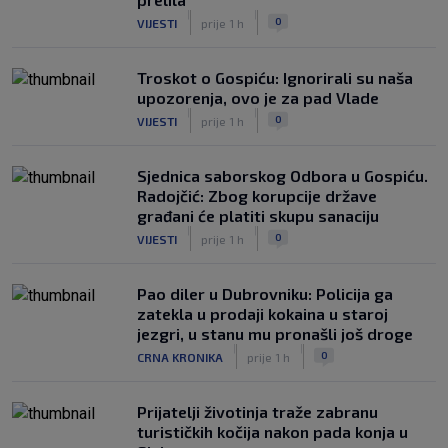
|
|
0
VIJESTI
prije 1 h
Troskot o Gospiću: Ignorirali su naša
upozorenja, ovo je za pad Vlade
|
|
0
VIJESTI
prije 1 h
Sjednica saborskog Odbora u Gospiću.
Radojčić: Zbog korupcije države
građani će platiti skupu sanaciju
|
|
0
VIJESTI
prije 1 h
Pao diler u Dubrovniku: Policija ga
zatekla u prodaji kokaina u staroj
jezgri, u stanu mu pronašli još droge
|
|
0
CRNA KRONIKA
prije 1 h
Prijatelji životinja traže zabranu
turističkih kočija nakon pada konja u