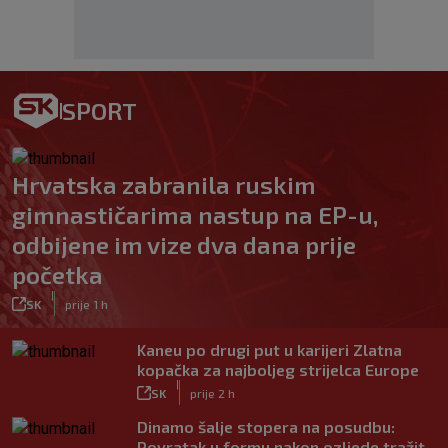
SPORT
Hrvatska zabranila ruskim
gimnastičarima nastup na EP-u,
odbijene im vize dva dana prije
početka
|
SK
prije 1 h
Kaneu po drugi put u karijeri Zlatna
kopačka za najboljeg strijelca Europe
|
SK
prije 2 h
Dinamo šalje stopera na posudbu:
Povratak u formu nakon ozljede tražit