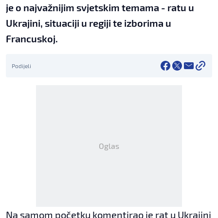
je o najvažnijim svjetskim temama - ratu u
Ukrajini, situaciji u regiji te izborima u
Francuskoj.
Podijeli
Oglas
Na samom početku komentirao je rat u Ukrajini