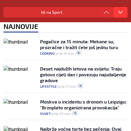
Izračunali smo koliko košta putovanje
automobilom na Hvar iz Zagreba, a
Idi na Sport
koliko iz Osijeka
14
VIJESTI
2. kol.
NAJNOVIJE
|
|
"Kći je otišla na more, a zaboravila
zdravstvenu iskaznicu". Kakva su prava
Pogačice za 15 minuta: Mekane su,
pacijenata izvan mjesta prebivališta?
prozračne i tražit ćete još jednu turu
1
VIJESTI
1. kol.
|
|
0
COOKING
prije 10 min.
|
|
Deset najdužih letova na svijetu: Traju
gotovo cijeli dan i povezuju najudaljenije
gradove
0
LIFESTYLE
prije 17 min.
|
|
Moskva o incidentu s dronom u Leipzigu:
"Brzopleto organizirana provokacija"
0
SVIJET
prije 29 min.
|
|
Najbrža voćna torta bez pečenja: Ovaj