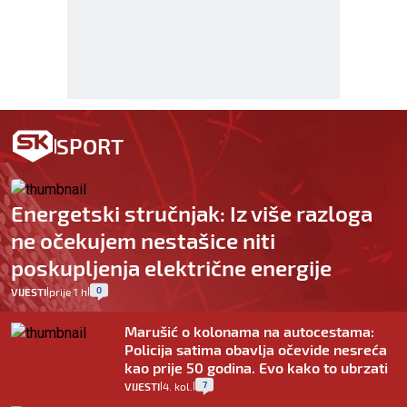
SPORT
Energetski stručnjak: Iz više razloga
ne očekujem nestašice niti
poskupljenja električne energije
0
VIJESTI
prije 1 h
|
|
Marušić o kolonama na autocestama:
Policija satima obavlja očevide nesreća
kao prije 50 godina. Evo kako to ubrzati
7
VIJESTI
4. kol.
|
|