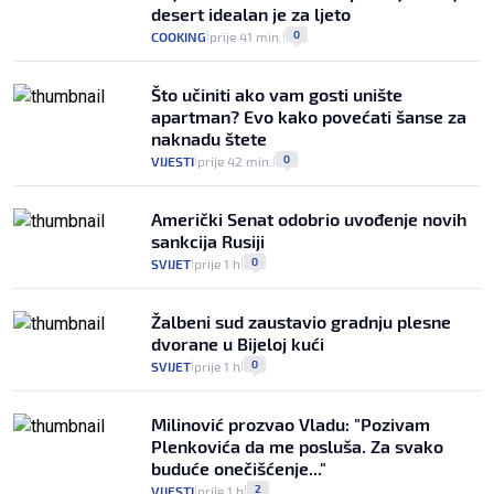
desert idealan je za ljeto
0
COOKING
prije 41 min.
|
|
Što učiniti ako vam gosti unište
apartman? Evo kako povećati šanse za
naknadu štete
0
VIJESTI
prije 42 min.
|
|
Američki Senat odobrio uvođenje novih
sankcija Rusiji
0
SVIJET
prije 1 h
|
|
Žalbeni sud zaustavio gradnju plesne
dvorane u Bijeloj kući
0
SVIJET
prije 1 h
|
|
Milinović prozvao Vladu: "Pozivam
Plenkovića da me posluša. Za svako
buduće onečišćenje..."
2
VIJESTI
prije 1 h
|
|