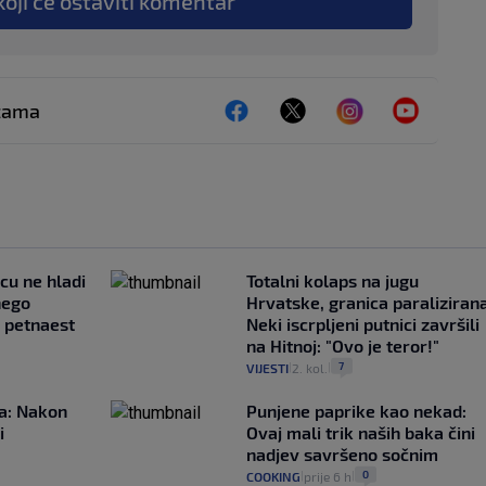
koji će ostaviti komentar
ežama
ncu ne hladi
Totalni kolaps na jugu
nego
Hrvatske, granica paralizirana
e petnaest
Neki iscrpljeni putnici završili
na Hitnoj: "Ovo je teror!"
7
VIJESTI
2. kol.
|
|
ća: Nakon
Punjene paprike kao nekad:
i
Ovaj mali trik naših baka čini
nadjev savršeno sočnim
0
COOKING
prije 6 h
|
|