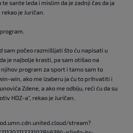
te sante leda i mislim da je zadnji čas da ja
 rekao je Juričan.
j program.
 sam počeo razmišljati što ću napisati u
a je najbolje krasti, pa sam otišao na
i njihov program za sport i tamo sam to
in-win, ako me izaberu ja ću to prihvatiti i
novića Zdene, a ako me odbiju, reći ću da su
tiv HDZ-a", rekao je Juričan.
vod.umn.cdn.united.cloud/stream?
21120211223102846394-n1info-hr-