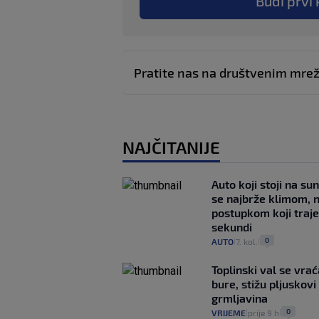
Budi prvi 
Pratite nas na društvenim mr
NAJČITANIJE
Auto koji stoji na su
se najbrže klimom, 
postupkom koji traj
sekundi
0
AUTO
7. kol.
|
|
Toplinski val se vra
bure, stižu pljuskovi 
grmljavina
0
VRIJEME
prije 9 h
|
|