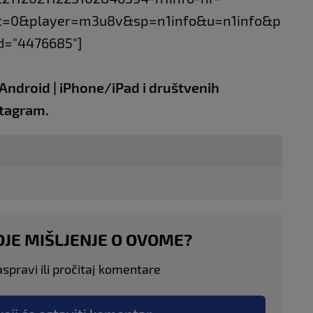
t=0&player=m3u8v&sp=n1info&u=n1info&p
d="4476685"]
Android
|
iPhone/iPad
i društvenih
tagram.
OJE MIŠLJENJE O OVOME?
aspravi ili pročitaj komentare