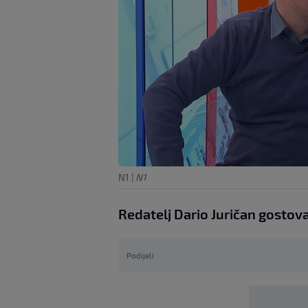
N1
|
N1
Redatelj Dario Juričan gostov
Podijeli