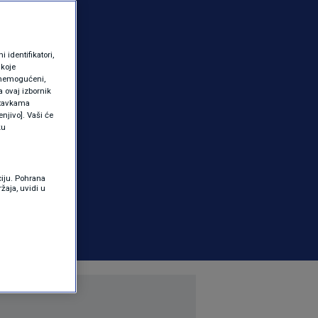
identifikatori,
 koje
 onemogućeni,
a ovaj izbornik
ostavkama
njivo]. Vaši će
ku
ciju. Pohrana
žaja, uvidi u