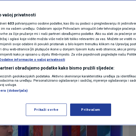
idirao za tajnika
MAGAZIN
N1 KOMENTAR
 vašoj privatnosti
eza Zagreba: Tamo
rtneri
603
pohranjujemo osobne podatke, kao što su podaci o pregledavanju ili jedinstveni 
KOLUMNE
o im na vašem uređaju. Odabirom opcije Prihvaćam omogućit ćete tehnologije praćenja
vrhe za čije pružanje mi i naši partneri obrađujemo podatke. Ako su alati za praćenje
žaj i oglasi koje vidite možda više neće biti toliko relevantni za vas. Možete se vratiti n
N1(DIS)INFO
zmijenili svoje odabire ili povukli pristanak u bilo kojem trenutku klikom na Upravljaj p
i dnu web-stranice [ili plutajuće ikone u donjem lijevom kutu web stranice, ako je primje
0
08:50
14:02
VIJESTI
komentara
>
|
|
KLIMATSKE PROMJENE
rimijeniti kako je opisano u dijelu Web-mjesto. Za više pojedinosti pogledajte našu Politi
Dodatne informacije o vašoj privatnosti
FOTO
 partneri obrađujemo podatke kako bismo pružili sljedeće:
Više
reciznih geolokacijskih podataka. Aktivno skeniranje karakteristika uređaja za identifika
p podacima na uređaju. Personalizirano oglašavanje i sadržaj, mjerenje oglašavanja i sadr
VIDEO
zvoj usluga.
era (dobavljača)
Prikaži svrhe
Prihvaćam