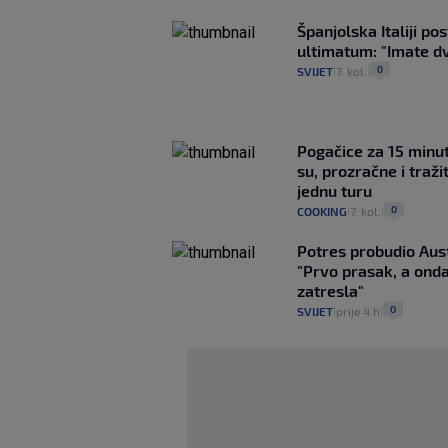
Španjolska Italiji pos
ultimatum: "Imate dv
0
SVIJET
7. kol.
|
|
Pogačice za 15 minu
su, prozračne i traži
jednu turu
0
COOKING
7. kol.
|
|
Potres probudio Aust
"Prvo prasak, a ond
zatresla"
0
SVIJET
prije 4 h
|
|