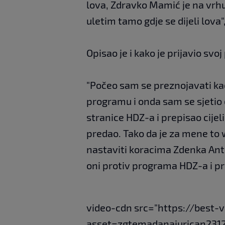
lova, Zdravko Mamić je na vrhu 
uletim tamo gdje se dijeli lova",
Opisao je i kako je prijavio svo
"Počeo sam se preznojavati kad
programu i onda sam se sjetio d
stranice HDZ-a i prepisao cijel
predao. Tako da je za mene to w
nastaviti koracima Zdenka Antu
oni protiv programa HDZ-a i pro
video-cdn src="https://best-
asset=zgtemadanajurican2312