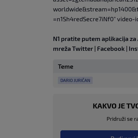
worldwide&stream=hp1400&
=n1Sh4redSecre7iNf0" video-i
N1 pratite putem aplikacija za
mreža
Twitter
|
Facebook
|
Ins
Teme
DARIO JURIČAN
KAKVO JE TV
Pridruži se r