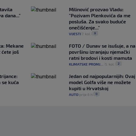
tavila
Milinović prozvao Vladu:
a dana..."
"Pozivam Plenkovića da me
posluša. Za svako buduće
onečišćenje..."
9
VIJESTI
7. kol.
|
|
ta: Mekane
FOTO / Dunav se isušuje, a na
t ćete još
površinu izranjaju njemački
ratni brodovi i kosti mamuta
2
KLIMATSKE PROMJENE
5. kol.
|
|
rijance:
Jedan od najpopularnijih: Ovaj
a se kuća
model Golfa više ne možete
kupiti u Hrvatskoj
0
AUTO
prije 6 h
|
|