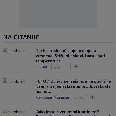
NAJČITANIJE
Dio Hrvatske očekuje promjena
vremena: Stižu pljuskovi, bura i pad
temperature
|
|
0
VRIJEME
prije 15 h
FOTO / Dunav se isušuje, a na površinu
izranjaju njemački ratni brodovi i kosti
mamuta
|
|
1
KLIMATSKE PROMJENE
5. kol.
Kako je otkriven osmi kontinent?