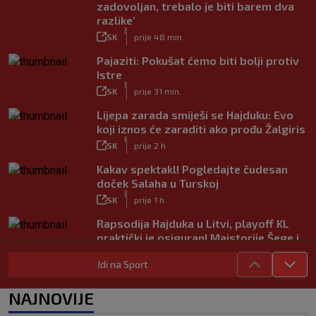
zadovoljan, trebalo je biti barem dva
razlike’
|
SK
prije 48 min.
Pajaziti: Pokušat ćemo biti bolji protiv
Istre
|
SK
prije 31 min.
Lijepa zarada smiješi se Hajduku: Evo
koji iznos će zaraditi ako prođu Žalgiris
|
SK
prije 2 h
Kakav spektakl! Pogledajte čudesan
doček Salaha u Turskoj
|
SK
prije 1 h
Rapsodija Hajduka u Litvi, playoff KL
praktički je osiguran! Majstorije Šege i
Pajazitija
Idi na Sport
|
SK
prije 6 h
Neočekivani problemi za Dinamo:
NAJNOVIJE
Mišićeva zamjena zapela u Beogradu