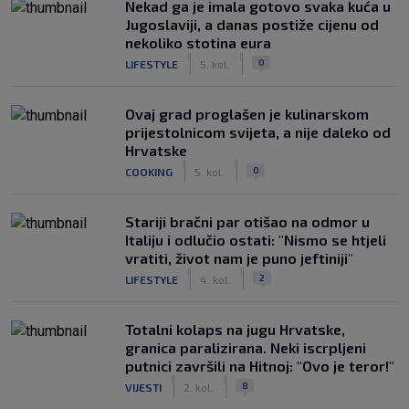
Nekad ga je imala gotovo svaka kuća u
Jugoslaviji, a danas postiže cijenu od
nekoliko stotina eura
|
|
0
LIFESTYLE
5. kol.
Ovaj grad proglašen je kulinarskom
prijestolnicom svijeta, a nije daleko od
Hrvatske
|
|
0
COOKING
5. kol.
Stariji bračni par otišao na odmor u
Italiju i odlučio ostati: "Nismo se htjeli
vratiti, život nam je puno jeftiniji"
|
|
2
LIFESTYLE
4. kol.
Totalni kolaps na jugu Hrvatske,
granica paralizirana. Neki iscrpljeni
putnici završili na Hitnoj: "Ovo je teror!"
|
|
8
VIJESTI
2. kol.