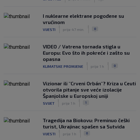
I nuklearne elektrane pogođene su
vrućinom
|
|
0
VIJESTI
prije 47 min.
VIDEO / Vatrena tornada stigla u
Europu: Evo što ih pokreće i zašto su
opasna
|
|
0
KLIMATSKE PROMJENE
prije 1 h
Vizionar ili "Crveni Orbán"? Kriza u Ceuti
otvorila pitanje sve veće izolacije
Španjolske u Europskoj uniji
|
|
1
SVIJET
prije 1 h
Tragedija na Biokovu: Preminuo češki
turist, Ukrajinac spašen sa Sutvida
|
|
0
VIJESTI
prije 1 h