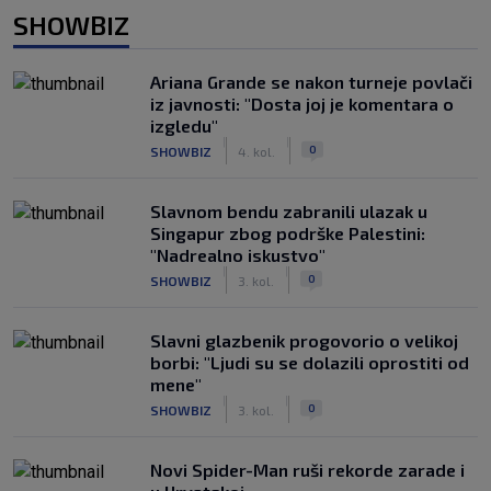
SHOWBIZ
Ariana Grande se nakon turneje povlači
iz javnosti: "Dosta joj je komentara o
izgledu"
|
|
0
SHOWBIZ
4. kol.
Slavnom bendu zabranili ulazak u
Singapur zbog podrške Palestini:
"Nadrealno iskustvo"
|
|
0
SHOWBIZ
3. kol.
Slavni glazbenik progovorio o velikoj
borbi: "Ljudi su se dolazili oprostiti od
mene"
|
|
0
SHOWBIZ
3. kol.
Novi Spider-Man ruši rekorde zarade i