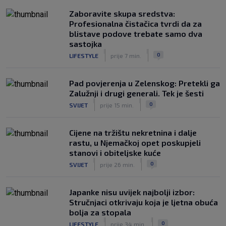
|
SK
prije 1 h
Zaboravite skupa sredstva:
Rijeka u Finsku nosi minimalnu
Profesionalna čistačica tvrdi da za
prednost, bivši vratar Dinama spriječio
blistave podove trebate samo dva
veću razliku
sastojka
|
|
|
SK
prije 2 h
0
LIFESTYLE
prije 7 min.
Pad povjerenja u Zelenskog: Pretekli ga
Zalužnji i drugi generali. Tek je šesti
|
|
0
SVIJET
prije 15 min.
Cijene na tržištu nekretnina i dalje
rastu, u Njemačkoj opet poskupjeli
stanovi i obiteljske kuće
|
|
0
SVIJET
prije 26 min.
Japanke nisu uvijek najbolji izbor:
Stručnjaci otkrivaju koja je ljetna obuća
bolja za stopala
|
|
0
LIFESTYLE
prije 34 min.