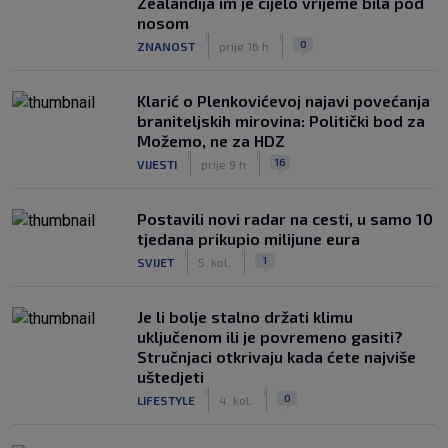
Zealandija im je cijelo vrijeme bila pod
nosom
|
|
0
ZNANOST
prije 16 h
Klarić o Plenkovićevoj najavi povećanja
braniteljskih mirovina: Politički bod za
Možemo, ne za HDZ
|
|
16
VIJESTI
prije 9 h
Postavili novi radar na cesti, u samo 10
tjedana prikupio milijune eura
|
|
1
SVIJET
5. kol.
Je li bolje stalno držati klimu
uključenom ili je povremeno gasiti?
Stručnjaci otkrivaju kada ćete najviše
uštedjeti
|
|
0
LIFESTYLE
4. kol.