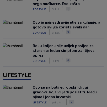
nego muškarce. Evo zašto
|
|
1
ZDRAVLJE
3. kol.
Ovo je najnezdravije ulje za kuhanje, a
gotovo svi ga koriste svaki dan
|
|
3
ZDRAVLJE
3. kol.
Bol u koljenu nije uvijek posljedica
starenja: Jedan simptom zahtijeva
oprez
|
|
0
ZDRAVLJE
3. kol.
LIFESTYLE
Ovo su najbolji europski "drugi
gradovi" koje vrijedi posjetiti. Među
njima i jedan hrvatski
|
|
0
LIFESTYLE
prije 4 h