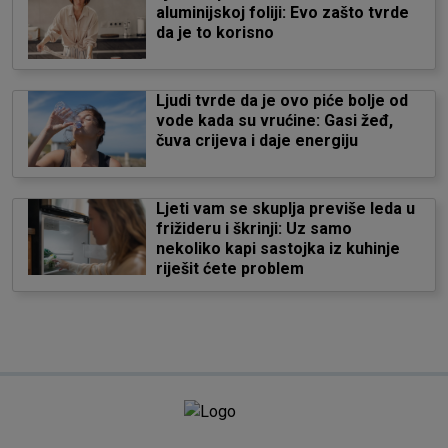
aluminijskoj foliji: Evo zašto tvrde
da je to korisno
Ljudi tvrde da je ovo piće bolje od
vode kada su vrućine: Gasi žeđ,
čuva crijeva i daje energiju
Ljeti vam se skuplja previše leda u
frižideru i škrinji: Uz samo
nekoliko kapi sastojka iz kuhinje
riješit ćete problem