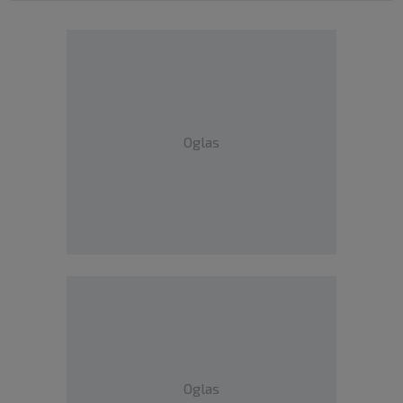
Oglas
Oglas