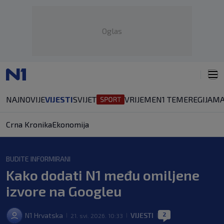
Oglas
NAJNOVIJE
VIJESTI
SVIJET
VRIJEME
N1 TEME
REGIJA
MA
Crna Kronika
Ekonomija
BUDITE INFORMIRANI
Kako dodati N1 među omiljene
izvore na Googleu
2
N1 Hrvatska
VIJESTI
21. svi. 2026. 10:33
|
|
|