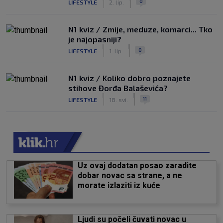
0
LIFESTYLE
2. lip.
N1 kviz / Zmije, meduze, komarci... Tko
je najopasniji?
|
|
0
LIFESTYLE
1. lip.
N1 kviz / Koliko dobro poznajete
stihove Đorđa Balaševića?
|
|
11
LIFESTYLE
18. svi.
Uz ovaj dodatan posao zaradite
dobar novac sa strane, a ne
morate izlaziti iz kuće
Ljudi su počeli čuvati novac u