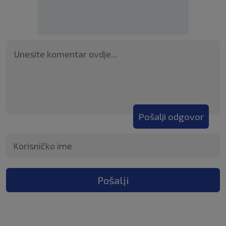
Pošalji odgovor
Pošalji