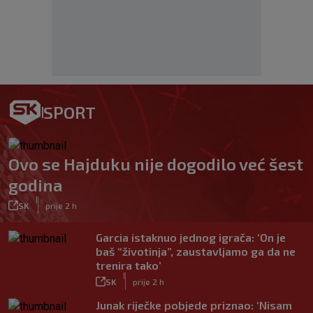
SPORT
Ovo se Hajduku nije dogodilo već šest
godina
|
SK
prije 2 h
Garcia istaknuo jednog igrača: ‘On je
baš “životinja”, zaustavljamo ga da ne
trenira tako’
|
SK
prije 2 h
Junak riječke pobjede priznao: ‘Nisam