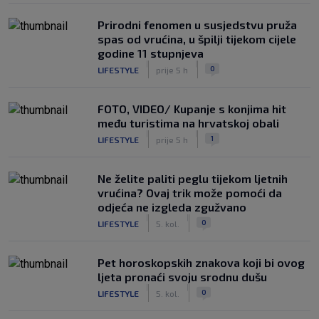
Prirodni fenomen u susjedstvu pruža
spas od vrućina, u špilji tijekom cijele
godine 11 stupnjeva
|
|
0
LIFESTYLE
prije 5 h
FOTO, VIDEO/ Kupanje s konjima hit
među turistima na hrvatskoj obali
|
|
1
LIFESTYLE
prije 5 h
Ne želite paliti peglu tijekom ljetnih
vrućina? Ovaj trik može pomoći da
odjeća ne izgleda zgužvano
|
|
0
LIFESTYLE
5. kol.
Pet horoskopskih znakova koji bi ovog
ljeta pronaći svoju srodnu dušu
|
|
0
LIFESTYLE
5. kol.