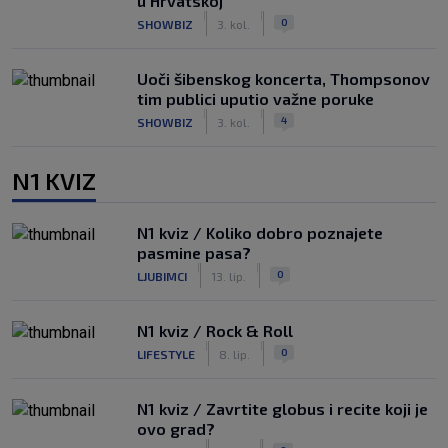
u Hrvatskoj
|
|
0
SHOWBIZ
3. kol.
Uoči šibenskog koncerta, Thompsonov
tim publici uputio važne poruke
|
|
4
SHOWBIZ
3. kol.
N1 KVIZ
N1 kviz / Koliko dobro poznajete
pasmine pasa?
|
|
0
LJUBIMCI
13. lip.
N1 kviz / Rock & Roll
|
|
0
LIFESTYLE
8. lip.
N1 kviz / Zavrtite globus i recite koji je
ovo grad?
|
|