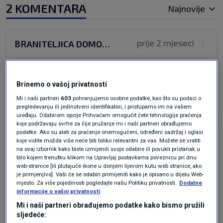
2 KOMENTARA
Najnovije
prije 2 mjeseci
BRANITELJICA DOMOVINSKOG RATA
OPET OVA KOZA
Brinemo o vašoj privatnosti
Odgovor
Mi i naši partneri
603
pohranjujemo osobne podatke, kao što su podaci o
pregledavanju ili jedinstveni identifikatori, i pristupamo im na vašem
uređaju. Odabirom opcije Prihvaćam omogućit ćete tehnologije praćenja
koje podržavaju svrhe za čije pružanje mi i naši partneri obrađujemo
podatke. Ako su alati za praćenje onemogućeni, određeni sadržaj i oglasi
prije 3 mjeseci
BleiburgerSportverein
koje vidite možda više neće biti toliko relevantni za vas. Možete se vratiti
na ovaj izbornik kako biste izmijenili svoje odabire ili povukli pristanak u
bilo kojem trenutku klikom na Upravljaj postavkama poveznicu pri dnu
Samo vi i dalje N1 čitajte preko VPN-a u
web-stranice [ili plutajuće ikone u donjem lijevom kutu web stranice, ako
je primjenjivo]. Vaši će se odabiri primijeniti kako je opisano u dijelu Web-
Brave,Firefoxu uz Yplaćeni Adguard kojeg
mjesto. Za više pojedinosti pogledajte našu Politiku privatnosti.
Dodatne
Google zabranjuje....čim čim manje se
informacije o vašoj privatnosti
pokazivati...ma kakav google...
Mi i naši partneri obrađujemo podatke kako bismo pružili
sljedeće:
Odgovor