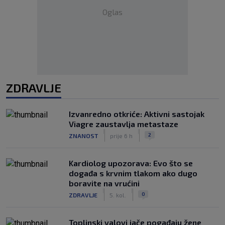
Oglas
ZDRAVLJE
Izvanredno otkriće: Aktivni sastojak
Viagre zaustavlja metastaze
|
|
2
ZNANOST
prije 6 h
Kardiolog upozorava: Evo što se
događa s krvnim tlakom ako dugo
boravite na vrućini
|
|
0
ZDRAVLJE
5. kol.
Toplinski valovi jače pogađaju žene