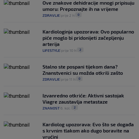
Ove znakove dehidracije mnogi pripisuju
umoru: Prepoznajte ih na vrijeme
0
ZDRAVLJE
prije 2 h
|
|
Kardiologinja upozorava: Ovo popularno
piće moglo bi pridonijeti začepljenju
arterija
2
LIFESTYLE
prije 10 h
|
|
Stalno ste pospani tijekom dana?
Znanstvenici su možda otkrili zašto
0
ZDRAVLJE
prije 11 h
|
|
Izvanredno otkriće: Aktivni sastojak
Viagre zaustavlja metastaze
2
ZNANOST
6. kol.
|
|
Kardiolog upozorava: Evo što se događa
s krvnim tlakom ako dugo boravite na
vrućini