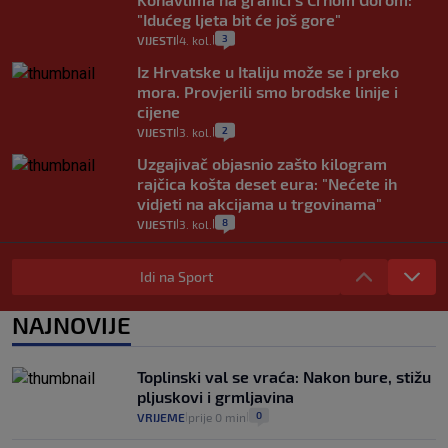
"Idućeg ljeta bit će još gore"
3
VIJESTI
4. kol.
|
|
Iz Hrvatske u Italiju može se i preko
mora. Provjerili smo brodske linije i
cijene
2
VIJESTI
3. kol.
|
|
Uzgajivač objasnio zašto kilogram
rajčica košta deset eura: "Nećete ih
vidjeti na akcijama u trgovinama"
8
VIJESTI
3. kol.
|
|
Selidba je jedno od stresnijih iskustava.
Evo aktualnih cijena i nekoliko savjeta
Idi na Sport
da prođe što lakše i jeftinije
0
VIJESTI
2. kol.
NAJNOVIJE
|
|
Izračunali smo koliko košta putovanje
automobilom na Hvar iz Zagreba, a
Toplinski val se vraća: Nakon bure, stižu
koliko iz Osijeka
pljuskovi i grmljavina
14
VIJESTI
2. kol.
|
|
0
VRIJEME
prije 0 min
|
|