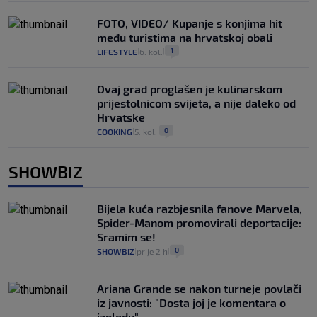
FOTO, VIDEO/ Kupanje s konjima hit
među turistima na hrvatskoj obali
1
LIFESTYLE
6. kol.
|
|
Ovaj grad proglašen je kulinarskom
prijestolnicom svijeta, a nije daleko od
Hrvatske
0
COOKING
5. kol.
|
|
SHOWBIZ
Bijela kuća razbjesnila fanove Marvela,
Spider-Manom promovirali deportacije:
Sramim se!
0
SHOWBIZ
prije 2 h
|
|
Ariana Grande se nakon turneje povlači
iz javnosti: "Dosta joj je komentara o
izgledu"