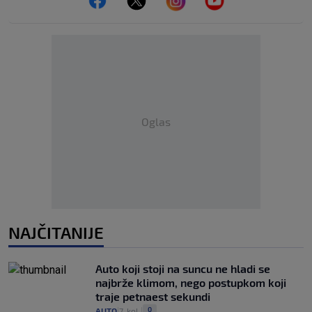
Oglas
NAJČITANIJE
Auto koji stoji na suncu ne hladi se
najbrže klimom, nego postupkom koji
traje petnaest sekundi
0
AUTO
7. kol.
|
|