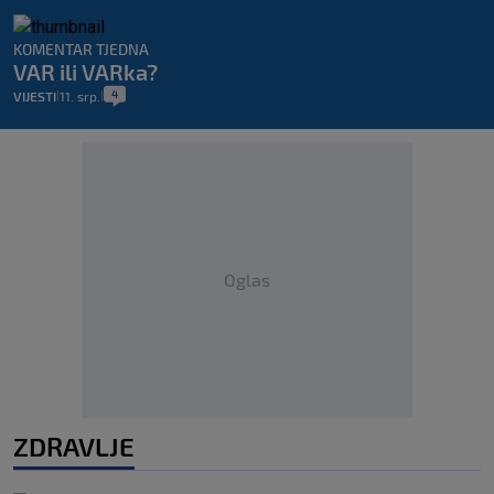
KOMENTAR TJEDNA
VAR ili VARka?
4
VIJESTI
11. srp.
|
|
Oglas
ZDRAVLJE