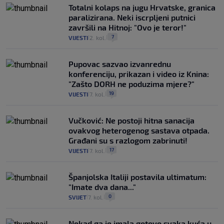
Totalni kolaps na jugu Hrvatske, granica
paralizirana. Neki iscrpljeni putnici
završili na Hitnoj: "Ovo je teror!"
7
VIJESTI
2. kol.
|
|
Pupovac sazvao izvanrednu
konferenciju, prikazan i video iz Knina:
"Zašto DORH ne poduzima mjere?"
19
VIJESTI
7. kol.
|
|
Vučković: Ne postoji hitna sanacija
ovakvog heterogenog sastava otpada.
Građani su s razlogom zabrinuti!
17
VIJESTI
7. kol.
|
|
Španjolska Italiji postavila ultimatum:
"Imate dva dana..."
0
SVIJET
7. kol.
|
|
Nekad ga je imala gotovo svaka kuća u