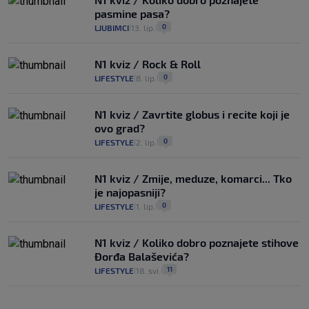
pasmine pasa?
0
LJUBIMCI
13. lip.
|
|
N1 kviz / Rock & Roll
0
LIFESTYLE
8. lip.
|
|
N1 kviz / Zavrtite globus i recite koji je
ovo grad?
0
LIFESTYLE
2. lip.
|
|
N1 kviz / Zmije, meduze, komarci... Tko
je najopasniji?
0
LIFESTYLE
1. lip.
|
|
N1 kviz / Koliko dobro poznajete stihove
Đorđa Balaševića?
11
LIFESTYLE
18. svi.
|
|