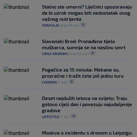
Stalno ste umorni? Liječnici upozoravaju
da bi uzrok mogao biti nedostatak ovog
važnog nutrijenta
0
ZDRAVLJE
prije 19 min
|
|
Slavonski Brod: Pronađeno tijelo
muškarca, sumnja se na nasilnu smrt
0
CRNA KRONIKA
prije 20 min
|
|
Pogačice za 15 minuta: Mekane su,
prozračne i tražit ćete još jednu turu
0
COOKING
7. kol.
|
|
Deset najdužih letova na svijetu: Traju
gotovo cijeli dan i povezuju najudaljenije
gradove
0
LIFESTYLE
7. kol.
|
|
Moskva o incidentu s dronom u Leipzigu: