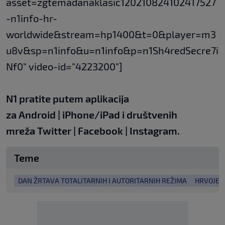
asset=zgtemadanaklasic120210824102417527
-n1info-hr-
worldwide&stream=hp1400&t=0&player=m3
u8v&sp=n1info&u=n1info&p=n1Sh4redSecre7i
Nf0" video-id="4223200"]
N1 pratite putem aplikacija
za
Android
|
iPhone/iPad
i društvenih
mreža
Twitter
|
Facebook
|
Instagram.
Teme
DAN ŽRTAVA TOTALITARNIH I AUTORITARNIH REŽIMA
HRVOJE K