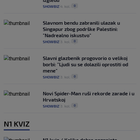
0
SHOWBIZ
4. kol.
|
|
Slavnom bendu zabranili ulazak u
Singapur zbog podrške Palestini:
"Nadrealno iskustvo"
0
SHOWBIZ
3. kol.
|
|
Slavni glazbenik progovorio o velikoj
borbi: "Ljudi su se dolazili oprostiti od
mene"
0
SHOWBIZ
3. kol.
|
|
Novi Spider-Man ruši rekorde zarade i u
Hrvatskoj
0
SHOWBIZ
3. kol.
|
|
N1 KVIZ
N1 kviz / Koliko dobro poznajete