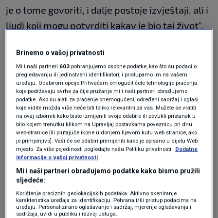
je o tome govoriti, i dalje postoje izvještaji, ali i
ljudi koji mogu potvrditi kakav je bio taj život",
govori Klasić.
Brinemo o vašoj privatnosti
Mi i naši partneri
603
pohranjujemo osobne podatke, kao što su podaci o
"Protiv sam tog miksanja. Ljudi koji su se borili
pregledavanju ili jedinstveni identifikatori, i pristupamo im na vašem
uređaju. Odabirom opcije Prihvaćam omogućit ćete tehnologije praćenja
protiv ustaša i nacista, sigurno ne bi htjeli
koje podržavaju svrhe za čije pružanje mi i naši partneri obrađujemo
podatke. Ako su alati za praćenje onemogućeni, određeni sadržaj i oglasi
ležati u zajedničkoj grobnici i imati zajednički
koje vidite možda više neće biti toliko relevantni za vas. Možete se vratiti
na ovaj izbornik kako biste izmijenili svoje odabire ili povukli pristanak u
spomenik s tim ljudima", smatra Klasić.
bilo kojem trenutku klikom na Upravljaj postavkama poveznicu pri dnu
web-stranice [ili plutajuće ikone u donjem lijevom kutu web stranice, ako
je primjenjivo]. Vaši će se odabiri primijeniti kako je opisano u dijelu Web-
"Čovjek koji najviše napreduje u karijeri u
mjesto. Za više pojedinosti pogledajte našu Politiku privatnosti.
Dodatne
informacije o vašoj privatnosti
vrijeme Bleiburga i progona Stepinca je Franjo
Mi i naši partneri obrađujemo podatke kako bismo pružili
Tuđman. I Janko Bobetko. Ako je taj režim
sljedeće:
Korištenje preciznih geolokacijskih podataka. Aktivno skeniranje
zaista bio antihrvatski, kako su u njemu onda u
karakteristika uređaja za identifikaciju. Pohrana i/ili pristup podacima na
uređaju. Personalizirano oglašavanje i sadržaj, mjerenje oglašavanja i
glavnim polugama represije, u JNA, bili veliki
sadržaja, uvidi u publiku i razvoj usluga.