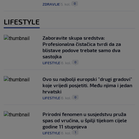
0
ZDRAVLJE
5. kol.
|
|
LIFESTYLE
Zaboravite skupa sredstva:
Profesionalna čistačica tvrdi da za
blistave podove trebate samo dva
sastojka
0
LIFESTYLE
6. kol.
|
|
Ovo su najbolji europski "drugi gradovi"
koje vrijedi posjetiti. Među njima i jedan
hrvatski
0
LIFESTYLE
6. kol.
|
|
Prirodni fenomen u susjedstvu pruža
spas od vrućina, u špilji tijekom cijele
godine 11 stupnjeva
1
LIFESTYLE
6. kol.
|
|