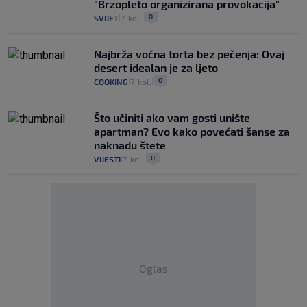
"Brzopleto organizirana provokacija"
0
SVIJET
7. kol.
|
|
Najbrža voćna torta bez pečenja: Ovaj
desert idealan je za ljeto
0
COOKING
7. kol.
|
|
Što učiniti ako vam gosti unište
apartman? Evo kako povećati šanse za
naknadu štete
0
VIJESTI
7. kol.
|
|
Oglas