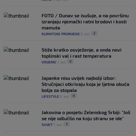
FOTO / Dunav se isušuje, a na površinu
izranjaju njemački ratni brodovi i kosti
mamuta
2
KLIMATSKE PROMJENE
5. kol.
|
|
Stiže kratko osvježenje, a onda novi
toplinski val i rast temperatura
0
VRIJEME
7. kol.
|
|
Japanke nisu uvijek najbolji izbor:
Stručnjaci otkrivaju koja je ljetna obuća
bolja za stopala
0
LIFESTYLE
6. kol.
|
|
Jakovina o posjetu Zelenskog Srbiji: "Još
se nije odlučilo na koju stranu se ide"
3
SVIJET
7. kol.
|
|