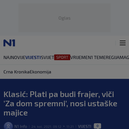
Oglas
NAJNOVIJE
VIJESTI
SVIJET
VRIJEME
N1 TEME
REGIJA
MAG
Crna Kronika
Ekonomija
Klasić: Plati pa budi frajer, viči
'Za dom spremni', nosi ustaške
majice
0
N1 Info
VIJESTI
24. kol. 2021. 09:12
11:21
|
>
|
|