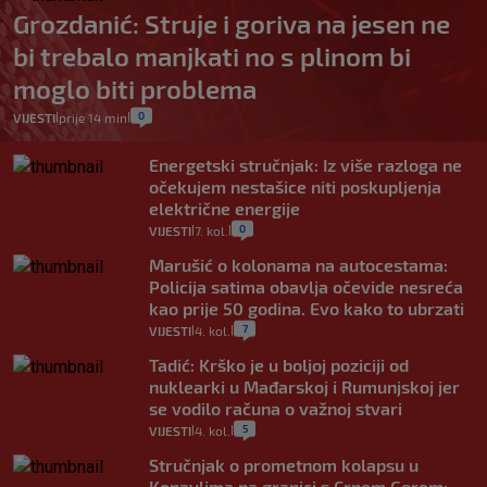
Grozdanić: Struje i goriva na jesen ne
bi trebalo manjkati no s plinom bi
moglo biti problema
0
VIJESTI
prije 14 min
|
|
Energetski stručnjak: Iz više razloga ne
očekujem nestašice niti poskupljenja
električne energije
0
VIJESTI
7. kol.
|
|
Marušić o kolonama na autocestama:
Policija satima obavlja očevide nesreća
kao prije 50 godina. Evo kako to ubrzati
7
VIJESTI
4. kol.
|
|
Tadić: Krško je u boljoj poziciji od
nuklearki u Mađarskoj i Rumunjskoj jer
se vodilo računa o važnoj stvari
5
VIJESTI
4. kol.
|
|
Stručnjak o prometnom kolapsu u
Konavlima na granici s Crnom Gorom: